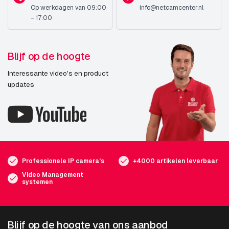
Op werkdagen van 09:00
info@netcamcenter.nl
– 17:00
Blijf op de hoogte
Interessante video's en product
updates
Professionele IP camera's
+4000 artikelen leverbaar
Video Management
systemen
Blijf op de hoogte van ons aanbod