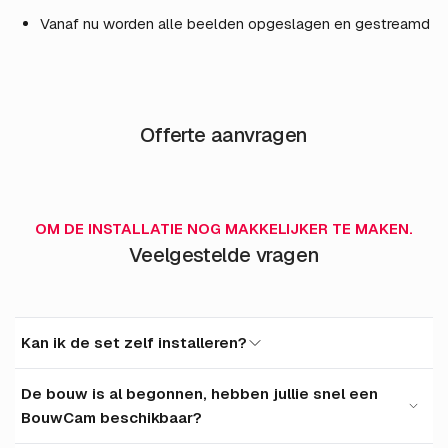
Vanaf nu worden alle beelden opgeslagen en gestreamd
Offerte aanvragen
OM DE INSTALLATIE NOG MAKKELIJKER TE MAKEN.
Veelgestelde vragen
Kan ik de set zelf installeren?
Ja, onze BouwCam is goed zelf te installeren, als u
De bouw is al begonnen, hebben jullie snel een
handig bent met een schroevendraaier en boormachine
BouwCam beschikbaar?
zal de installatie goed te doen zijn.