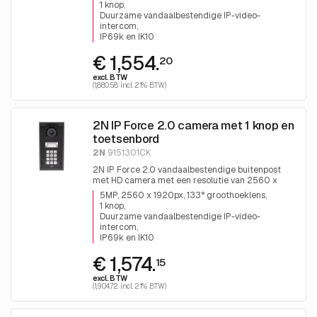
luidspreker, dubbele microfoon, PoE+/12 VDC.
1 knop
Duurzame vandaalbestendige IP-video-
intercom
IP69k en IK10
€ 1,554.
20
excl. BTW
(1,880.58 incl. 21% BTW)
2N IP Force 2.0 camera met 1 knop en
toetsenbord
2N
9151301CK
2N IP Force 2.0 vandaalbestendige buitenpost
met HD camera met een resolutie van 2560 x
1920 en WDR met nachtzicht, 1 drukknop, 10 Watt
5MP, 2560 x 1920px, 133° groothoeklens
luidspreker, dubbele microfoon, PoE+/12 VDC.
1 knop
Duurzame vandaalbestendige IP-video-
intercom
IP69k en IK10
€ 1,574.
15
excl. BTW
(1,904.72 incl. 21% BTW)