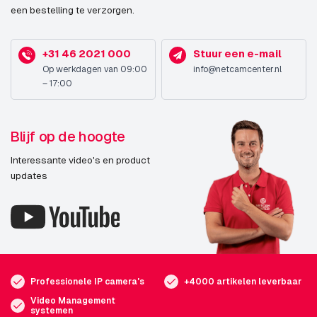
een bestelling te verzorgen.
+31 46 2021 000
Stuur een e-mail
Op werkdagen van 09:00
info@netcamcenter.nl
– 17:00
Blijf op de hoogte
Interessante video's en product
updates
Professionele IP camera's
+4000 artikelen leverbaar
Video Management
systemen