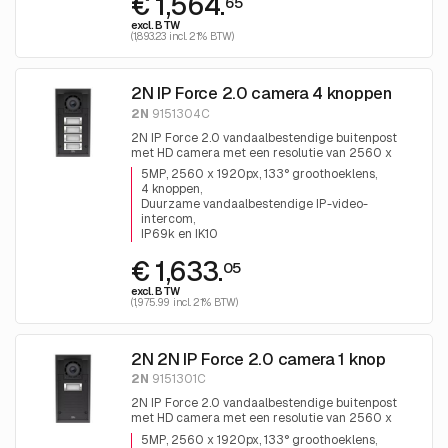
€ 1,564.
65
excl. BTW
(1,893.23 incl. 21% BTW)
2N IP Force 2.0 camera 4 knoppen
2N
9151304C
2N IP Force 2.0 vandaalbestendige buitenpost
met HD camera met een resolutie van 2560 x
1920 en WDR met nachtzicht, 4 drukknoppen, 10
5MP, 2560 x 1920px, 133° groothoeklens
Watt luidspreker, dubbele microfoon, PoE+/12 VDC.
4 knoppen
Duurzame vandaalbestendige IP-video-
intercom
IP69k en IK10
€ 1,633.
05
excl. BTW
(1,975.99 incl. 21% BTW)
2N 2N IP Force 2.0 camera 1 knop
2N
9151301C
2N IP Force 2.0 vandaalbestendige buitenpost
met HD camera met een resolutie van 2560 x
1920 en WDR met nachtzicht, 1 drukknop, 10 Watt
5MP, 2560 x 1920px, 133° groothoeklens