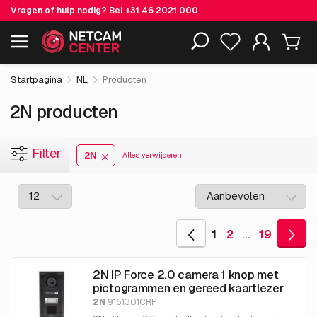
Vragen of hulp nodig? Bel
+31 46 2021 000
Inclusief EOL-producten
Startpagina
NL
Producten
2N producten
Filter
2N
Alles verwijderen
1
2
…
19
2N IP Force 2.0 camera 1 knop met
pictogrammen en gereed kaartlezer
2N
9151301CRP