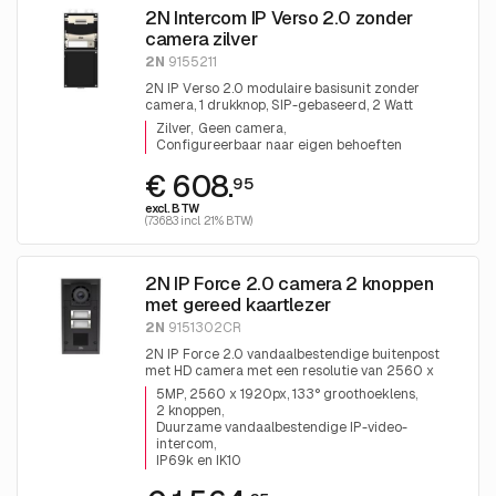
2N Intercom IP Verso 2.0 zonder
camera zilver
2N
9155211
2N IP Verso 2.0 modulaire basisunit zonder
camera, 1 drukknop, SIP-gebaseerd, 2 Watt
luidspreker, IP54/IK08, PoE/12 VDC.
Zilver
Geen camera
Configureerbaar naar eigen behoeften
€ 608.
95
excl. BTW
(736.83 incl. 21% BTW)
2N IP Force 2.0 camera 2 knoppen
met gereed kaartlezer
2N
9151302CR
2N IP Force 2.0 vandaalbestendige buitenpost
met HD camera met een resolutie van 2560 x
1920 en WDR met nachtzicht, 2 drukknoppen,
5MP, 2560 x 1920px, 133° groothoeklens
kaartlezer mogelijkheid (optioneel te bestellen), 10
2 knoppen
Watt luidspreker, dubbele microfoon, PoE+/12 VDC.
Duurzame vandaalbestendige IP-video-
intercom
IP69k en IK10