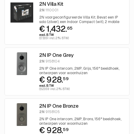
2N Villa Kit
2N
1110001
2N voorgeconfigureerde Villa Kit. Bevat een IP
solo (zilver), een Indoor Compact (wit), 2 mobile
€ 1,432.
video licenties voor 12 maanden een een 5 poorts
65
PoE-Switch
excl. BTW
(1,733.51 incl. 21% BTW)
2N IP One Grey
2N
9158104
2N IP One intercom, 2MP, Grijs, 156° beeldhoek,
ontworpen voor woonhuizen
€ 928.
59
excl. BTW
(1,123.59 incl. 21% BTW)
2N IP One Bronze
2N
9158105
2N IP One intercom, 2MP, Brons, 156° beeldhoek,
ontworpen voor woonhuizen
€ 928.
59