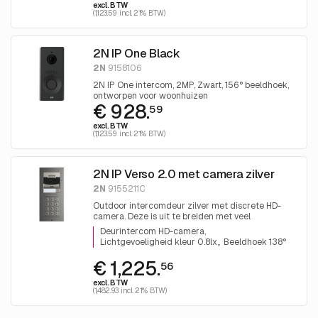
excl. BTW
(1,123.59 incl. 21% BTW)
2N IP One Black
2N
9158106
2N IP One intercom, 2MP, Zwart, 156° beeldhoek,
ontworpen voor woonhuizen
€ 928.
59
excl. BTW
(1,123.59 incl. 21% BTW)
2N IP Verso 2.0 met camera zilver
2N
9155211C
Outdoor intercomdeur zilver met discrete HD-
camera. Deze is uit te breiden met veel
verschillende modules, zoals een keypadmodule
Deurintercom HD-camera
en infopaneel
Lichtgevoeligheid kleur 0.8lx,
Beeldhoek 138°
€ 1,225.
56
excl. BTW
(1,482.93 incl. 21% BTW)