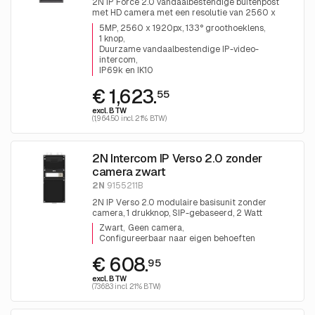
2N IP Force 2.0 vandaalbestendige buitenpost
met HD camera met een resolutie van 2560 x
1920 en WDR met nachtzicht, 1 drukknop,
5MP, 2560 x 1920px, 133° groothoeklens
kaartlezer mogelijkheid (optioneel te bestellen), 10
1 knop
Watt luidspreker, dubbele microfoon, PoE+/12 VDC.
Duurzame vandaalbestendige IP-video-
intercom
IP69k en IK10
€ 1,623.
55
excl. BTW
(1,964.50 incl. 21% BTW)
2N Intercom IP Verso 2.0 zonder
camera zwart
2N
9155211B
2N IP Verso 2.0 modulaire basisunit zonder
camera, 1 drukknop, SIP-gebaseerd, 2 Watt
luidspreker, zwarte behuizing, IP54/IK08, PoE/12
Zwart
Geen camera
VDC.
Configureerbaar naar eigen behoeften
€ 608.
95
excl. BTW
(736.83 incl. 21% BTW)