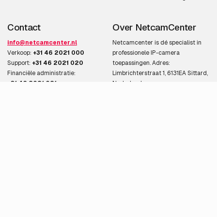
Contact
Over NetcamCenter
info@netcamcenter.nl
Netcamcenter is dé specialist in
Verkoop:
+31 46 2021 000
professionele IP-camera
Support:
+31 46 2021 020
toepassingen. Adres:
Financiële administratie:
Limbrichterstraat 1, 6131EA Sittard,
+31 46 2021 021
Nederland.
Alle contact details
Over ons
Bankoverschrijving