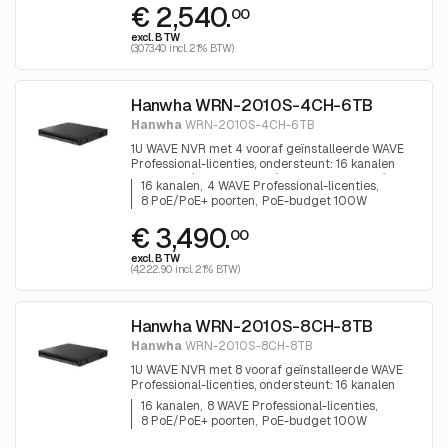
€ 2,540.
00
excl. BTW
(3,073.40 incl. 21% BTW)
Hanwha WRN-2010S-4CH-6TB
Hanwha
WRN-2010S-4CH-6TB
1U WAVE NVR met 4 vooraf geïnstalleerde WAVE
Professional-licenties, ondersteunt: 16 kanalen
met 8 PoE/PoE+ poorten (PoE-budget 100W), 2x
16 kanalen
4 WAVE Professional-licenties
HDD Bays (maximaal 10TB per HDD), 1x 6TB HDD
8 PoE/PoE+ poorten
PoE-budget 100W
inbegrepen
€ 3,490.
00
excl. BTW
(4,222.90 incl. 21% BTW)
Hanwha WRN-2010S-8CH-8TB
Hanwha
WRN-2010S-8CH-8TB
1U WAVE NVR met 8 vooraf geïnstalleerde WAVE
Professional-licenties, ondersteunt: 16 kanalen
met 8 PoE/PoE+ poorten (PoE-budget 100W), 2x
16 kanalen
8 WAVE Professional-licenties
HDD Bays (maximaal 10TB per HDD), 1x 8TB HDD
8 PoE/PoE+ poorten
PoE-budget 100W
inbegrepen