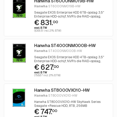
Hanwha ST6000NM019B-HW
Hanwha
ST6000NM019B-HW
Seagate EXOS Enterprise HDD 6TB-opslag 3,5"
Enterprise HDD-schijf, NVR's die RAID-opslag,
€ 831.
SATA 6 Gb/s
00
excl. BTW
(1,005.51 incl. 21% BTW)
Hanwha ST4000NM000B-HW
Hanwha
ST4000NM000B-HW
Seagate EXOS Enterprise HDD 4TB-opslag 3,5"
Enterprise HDD-schijf, NVR's die RAID-opslag,
€ 627.
SATA 6 Gb/s
00
excl. BTW
(758.67 incl. 21% BTW)
Hanwha ST8000VX010-HW
Hanwha
ST8000VX010-HW
Hanwha ST8000VX010-HW SkyHawk Series
Seagate +Rescue HDD, 8TB, 256MB
€ 747.
00
excl. BTW