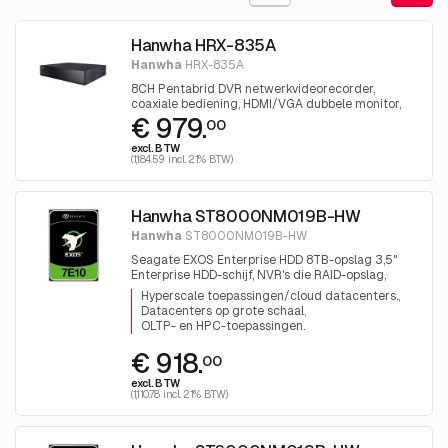
Hanwha HRX-835A
Hanwha
HRX-835A
8CH Pentabrid DVR netwerkvideorecorder,
coaxiale bediening, HDMI/VGA dubbele monitor,
€ 979.
H.265, H.264, MJPEG-codec
00
excl. BTW
(1,184.59 incl. 21% BTW)
Hanwha ST8000NM019B-HW
Hanwha
ST8000NM019B-HW
Seagate EXOS Enterprise HDD 8TB-opslag 3,5"
Enterprise HDD-schijf, NVR's die RAID-opslag,
SATA 6 Gb/s
Hyperscale toepassingen/cloud datacenters.
Datacenters op grote schaal
OLTP- en HPC-toepassingen.
€ 918.
00
excl. BTW
(1,110.78 incl. 21% BTW)