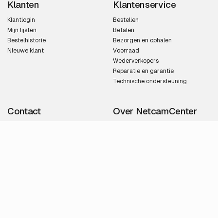
Klanten
Klantenservice
Klantlogin
Bestellen
Mijn lijsten
Betalen
Bestelhistorie
Bezorgen en ophalen
Nieuwe klant
Voorraad
Wederverkopers
Reparatie en garantie
Technische ondersteuning
Contact
Over NetcamCenter
info@netcamcenter.nl
Netcamcenter is dé specialist in
Verkoop:
+31 46 2021 000
professionele IP-camera
Support:
+31 46 2021 020
toepassingen. Adres:
Financiële administratie:
Limbrichterstraat 1, 6131EA Sittard,
+31 46 2021 021
Nederland.
Alle contact details
Over ons