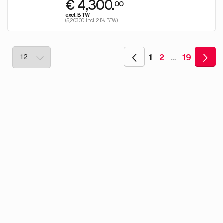
€ 4,300.
00
excl. BTW
(5,203.00 incl. 21% BTW)
1
2
…
19