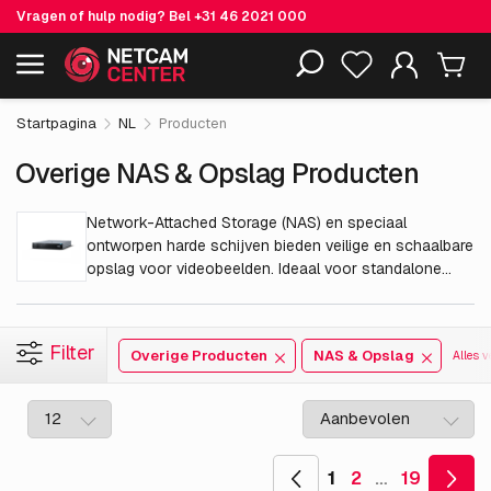
Vragen of hulp nodig? Bel
+31 46 2021 000
Inclusief EOL-producten
Startpagina
NL
Producten
Overige NAS & Opslag Producten
Network-Attached Storage (NAS) en speciaal
ontworpen harde schijven bieden veilige en schaalbare
opslag voor videobeelden. Ideaal voor standalone
systemen of geïntegreerde VMS-oplossingen, met
ondersteuning voor RAID, redundantie en externe
toegang.
Filter
Overige Producten
NAS & Opslag
Alles v
1
2
…
19