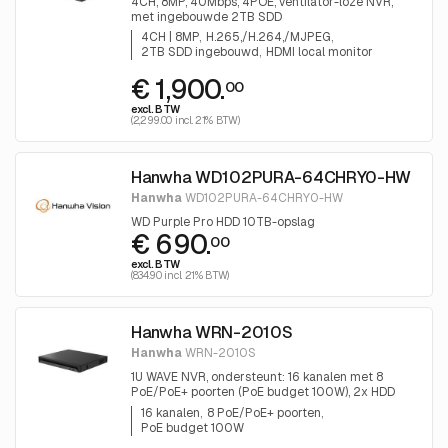
4CH, 8MP, 40Mbps, 4POE, ventilator-loze NVR,
met ingebouwde 2TB SDD
4CH | 8MP
H.265,/H.264,/MJPEG
2TB SDD ingebouwd
HDMI local monitor
€ 1,900.
00
excl. BTW
(2,299.00 incl. 21% BTW)
Hanwha WD102PURA-64CHRY0-HW
Hanwha
WD102PURA-64CHRY0-HW
WD Purple Pro HDD 10TB-opslag
€ 690.
00
excl. BTW
(834.90 incl. 21% BTW)
Hanwha WRN-2010S
Hanwha
WRN-2010S
1U WAVE NVR, ondersteunt: 16 kanalen met 8
PoE/PoE+ poorten (PoE budget 100W), 2x HDD
Bays (maximaal 10TB per HDD)
16 kanalen
8 PoE/PoE+ poorten
PoE budget 100W