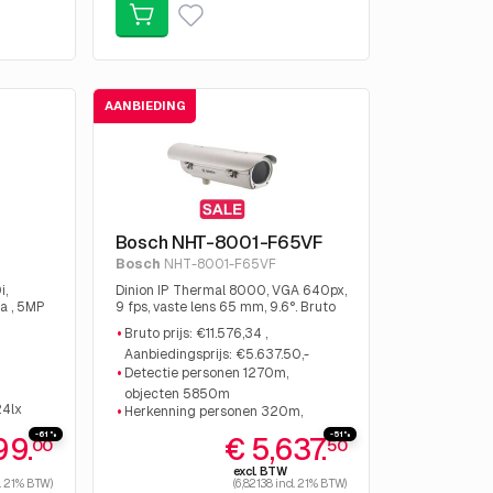
AANBIEDING
Bosch NHT-8001-F65VF
Bosch
NHT-8001-F65VF
i,
Dinion IP Thermal 8000, VGA 640px,
ra , 5MP
9 fps, vaste lens 65 mm, 9.6°. Bruto
.265,
prijs: €11.576,34 , Aanbiedingsprijs:
Bruto prijs: €11.576,34 ,
ding is
€5.637.50,-
Aanbiedingsprijs: €5.637.50,-
canceld
Detectie personen 1270m,
 ,
objecten 5850m
24lx
Herkenning personen 320m,
objecten 1460m
-61%
-51%
99.
€ 5,637.
00
50
Identificatie personen 160m,
excl. BTW
objecten 730m
l. 21% BTW)
(6,821.38 incl. 21% BTW)