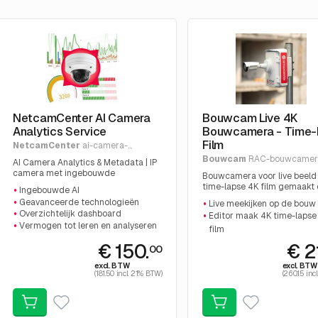
NetcamCenter AI Camera
Bouwcam Live 4K
Analytics Service
Bouwcamera - Time-
Film
NetcamCenter
ai-camera-
analytics-service
Bouwcam
RAC-bouwcamer
AI Camera Analytics & Metadata | IP
compleet
camera met ingebouwde
Bouwcamera voor live beeld
kunstmatige intelligentie (AI) | deep
time-lapse 4K film gemaakt
Ingebouwde AI
learning systeem | geavanceerde
een professionele editor. | Ve
Geavanceerde technologieën
Live meekijken op de bouw
technologie | vermogen tot leren en
functie zoals openbare of be
Overzichtelijk dashboard
Editor maak 4K time-lapse
analyseren | Inzetbaar bij People &
live stream, maandelijkse
Vermogen tot leren en analyseren
Object counting, Traffic & Speed
film
automatisch film, etc..., 24/7
analytics | Overzichtelijke
controle op goede werking,
Maandelijks een 4K time-la
€ 150.
€ 2
00
statistieken & dashboards |
optioneel vertraagd beeld e
Eenvoudig zelf te installe
Maandelijkse kosten, vanaf:
noodstop. | Eenvoudige eige
excl. BTW
excl. BTW
QR code op de set
installatie, optioneel installa
(181.50 incl. 21% BTW)
(260.15 inc
monteur, direct beeld met 
op de set voor de installatie. 
Maandelijkse kosten voor 1 j
vanaf: