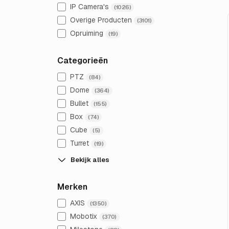
IP Camera's
(1026)
Overige Producten
(3101)
Opruiming
(19)
Categorieën
PTZ
(84)
Dome
(364)
Bullet
(155)
Box
(74)
Cube
(5)
Turret
(19)
Bekijk alles
Merken
AXIS
(1350)
Mobotix
(370)