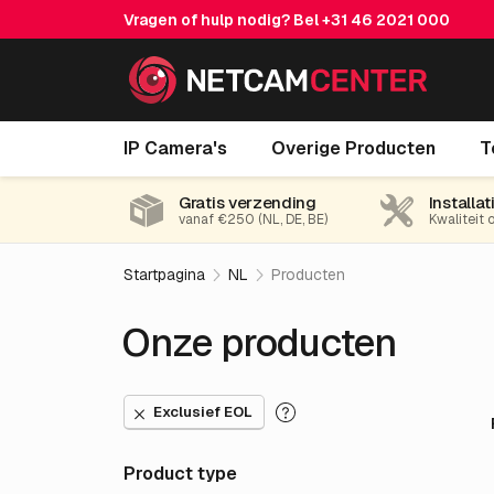
Vragen of hulp nodig? Bel
+31 46 2021 000
IP Camera's
Overige Producten
T
Gratis verzending
Installat
vanaf €250 (NL, DE, BE)
Kwaliteit 
Startpagina
NL
Producten
Onze producten
Exclusief EOL
Product type