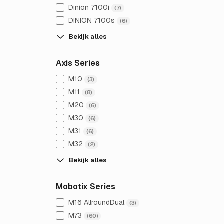
Dinion 7100i
(7)
DINION 7100s
(6)
Bekijk alles
Axis Series
M10
(3)
M11
(8)
M20
(6)
M30
(6)
M31
(6)
M32
(2)
Bekijk alles
Mobotix Series
M16 AllroundDual
(3)
M73
(60)