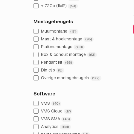
≤ 720p (1MP)
(53)
Montagebeugels
Muurmontage
(171)
Mast & hoekmontage
(95)
Plafondmontage
(138)
Box & conduit montage
(63)
Pendant kit
(66)
Din clip
(8)
Overige montagebeugels
(172)
Software
VMS
(40)
VMS Cloud
(17)
VMS SMA
(46)
Analytics
(134)