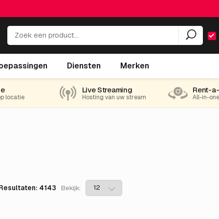
oepassingen
Diensten
Merken
ie
Live Streaming
Rent-a
op locatie
Hosting van uw stream
All-in-on
Resultaten: 4143
Bekijk: