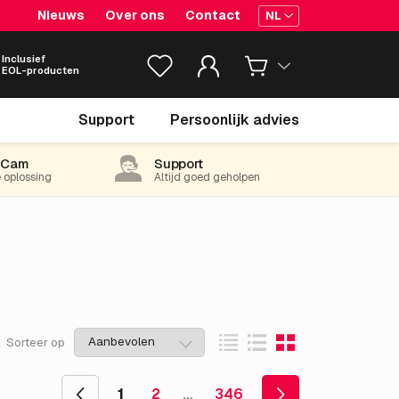
Nieuws
Over ons
Contact
NL
Inclusief
EOL-producten
Support
Persoonlijk advies
-Cam
Support
e oplossing
Altijd goed geholpen
Sorteer op
1
2
…
346