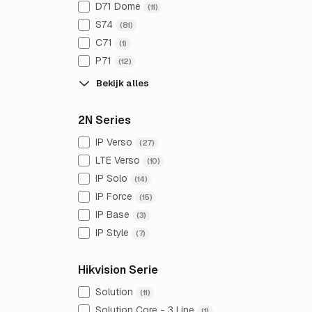
D71 Dome
(11)
S74
(81)
C71
(1)
P71
(12)
Bekijk alles
2N Series
IP Verso
(27)
LTE Verso
(10)
IP Solo
(14)
IP Force
(15)
IP Base
(3)
IP Style
(7)
Hikvision Serie
Solution
(11)
Solution Core - 3 Line
(1)