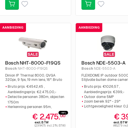
AANBIEDING
AANBIEDING
Bosch NHT-8000-F19QS
Bosch NDE-5503-A
Bosch
NHT-8000-F19QS
Bosch
NDE-5503-A
Dinion IP Thermal 8000, QVGA
FLEXIDOME IP outdoor 5000
320px, 9 fps, 19 mm lens, 16°. Bruto
Stijlvolle buiten dome came
prijs: €4542,45 , Aanbiedingsprijs:
dag/nacht met zoomlens , H
Bruto prijs: €4542,45 ,
Bruto prijs: €1026,57 ,
€2.475,00,-
audio, I/O, IP66. Deze aanbie
Aanbiedingsprijs: €2.475,00,-
Aanbiedingsprijs: €399,-
beschikbaar wegens een ge
Detectie personen 380m, objecten
Outoor dome 5MP
project. Bruto prijs: €1026,57
Aanbiedingsprijs: €399,-
zoom bereik 92° - 29°
1750m
Lichtgevoeligheid kleur 0,
Herkenning personen 95m,
mono 0,03lx
objecten 440m
-46%
€ 2,475.
€ 3
00
Identificatie personen 48m,
excl. BTW
excl. BTW
objecten 220m
(2,994.75 incl. 21% BTW)
(482.79 inc