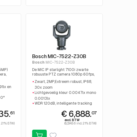
Bosch MIC-7522-Z30B
Bosch
MIC-7522-Z30B
x5MP)
De MIC IP starlight 7100i zwarte
era,
robuuste PTZ camera 1080p 60fps,
 Video
IP68, zeer lichtgevoelig, intelligente
Zwart, 2MP,Extreem robust, IP68,
tracking
91lx en
30x zoom
Lichtgevoelig kleur 0.0047lx mono
40°
0.0013lx
WDR 120dB, intelligente tracking
435.
€ 6,888.
61
07
excl. BTW
cl. 21% BTW)
(8,334.56 incl. 21% BTW)