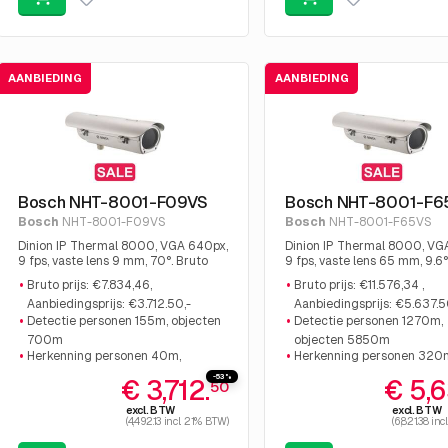
AANBIEDING
AANBIEDING
Bosch NHT-8001-F09VS
Bosch NHT-8001-F6
Bosch
NHT-8001-F09VS
Bosch
NHT-8001-F65VS
Dinion IP Thermal 8000, VGA 640px,
Dinion IP Thermal 8000, VG
9 fps, vaste lens 9 mm, 70°. Bruto
9 fps, vaste lens 65 mm, 9.6°
prijs: €7.834,46, Aanbiedingsprijs:
prijs: €11.576,34 , Aanbieding
Bruto prijs: €7.834,46,
Bruto prijs: €11.576,34 ,
€3.712.50,-
€5.637.50,-
Aanbiedingsprijs: €3.712.50,-
Aanbiedingsprijs: €5.637.5
Detectie personen 155m, objecten
Detectie personen 1270m,
700m
objecten 5850m
Herkenning personen 40m,
Herkenning personen 320
objecten 175m
objecten 1460m
-53%
€ 3,712.
€ 5,6
50
Identificatie personen 20m,
Identificatie personen 160
excl. BTW
excl. BTW
objecten 88m
objecten 730m
(4,492.13 incl. 21% BTW)
(6,821.38 in