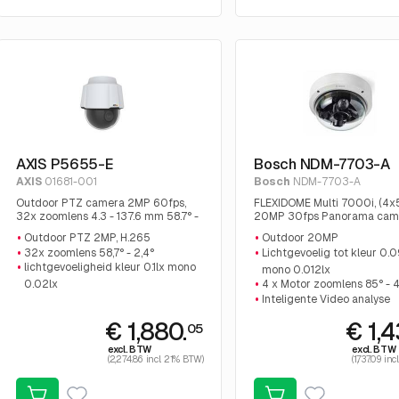
AXIS P5655-E
Bosch NDM-7703-A
AXIS
01681-001
Bosch
NDM-7703-A
Outdoor PTZ camera 2MP 60fps,
FLEXIDOME Multi 7000i, (4
32x zoomlens 4.3 - 137.6 mm 58.7° -
20MP 30fps Panorama cam
2.4°, audio, I/O, H.265
dag/nacht, WDR, Intelligent
Outdoor PTZ 2MP, H.265
Outdoor 20MP
Analytics
32x zoomlens 58,7° - 2,4°
Lichtgevoelig tot kleur 0.0
lichtgevoeligheid kleur 0.1lx mono
mono 0.012lx
0.02lx
4 x Motor zoomlens 85° - 
Inteligente Video analyse
€ 1,880.
€ 1,
05
excl. BTW
excl. BTW
(2,274.86 incl. 21% BTW)
(1,737.09 in