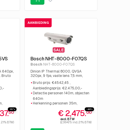
AANBIEDING
5VS
Bosch NHT-8000-F07QS
Bosch
NHT-8000-F07QS
A 640px,
Dinion IP Thermal 8000, QVGA
. Bruto
320px, 9 fps, vaste lens 7,5 mm,
sprijs:
41,8°. Bruto prijs: €4542,45 ,
Bruto prijs: €4542,45 ,
Aanbiedingsprijs: €2.475,00,-
0,-
Aanbiedingsprijs: €2.475,00,-
Detectie personen 140m, objecten
640m
m,
Herkenning personen 35m,
objecten 160m
-51%
-46%
37.
€ 2,475.
50
00
m,
Identificatie personen 18 m,
excl. BTW
objecten 80m
cl. 21% BTW)
(2,994.75 incl. 21% BTW)