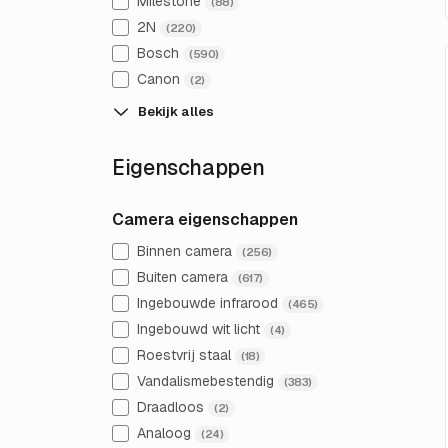
Milestone
(88)
2N
(220)
Bosch
(590)
Canon
(2)
Bekijk alles
Eigenschappen
Camera eigenschappen
Binnen camera
(256)
Buiten camera
(617)
Ingebouwde infrarood
(465)
Ingebouwd wit licht
(4)
Roestvrij staal
(18)
Vandalismebestendig
(383)
Draadloos
(2)
Analoog
(24)