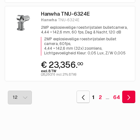
Hanwha TNU-6324E
Hanwha
TNU-6324E
2MP explosieveilige roestvrijstalen bulletcamera,
4,44 ~ 142,6 mm, 60 fps, Dag & Nacht, 120 dB
WDR, H.265, met ingebouwde wisser
2MP explosieveilige roestvrijstalen bullet
camera, 60fps
4,44 ~ 142,6 mm (32x) zoomlens
Lichtgevoeligheid Kleur: 0,05 Lux, Z/W 0,005
€ 23,356.
00
excl. BTW
(28,260.76 incl. 21% BTW)
1
2
…
64