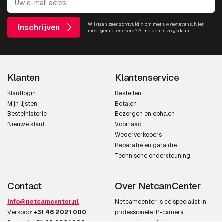
Wij gaan zeer zorgvuldig om met uw gegevens. Niet
Inschrijven
meer geïnteresseerd? Afmelden is zo gedaan.
Klanten
Klantenservice
Klantlogin
Bestellen
Mijn lijsten
Betalen
Bestelhistorie
Bezorgen en ophalen
Nieuwe klant
Voorraad
Wederverkopers
Reparatie en garantie
Technische ondersteuning
Contact
Over NetcamCenter
info@netcamcenter.nl
Netcamcenter is dé specialist in
Verkoop:
+31 46 2021 000
professionele IP-camera