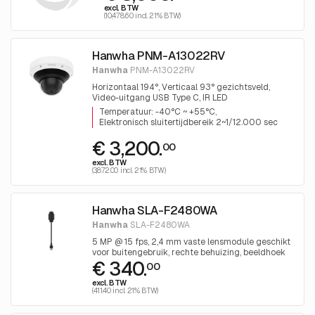
excl. BTW
(10,478.60 incl. 21% BTW)
Hanwha PNM-A13022RV
Hanwha
PNM-A13022RV
Horizontaal 194°, Verticaal 93° gezichtsveld,
Video-uitgang USB Type C, IR LED
Temperatuur: -40°C ~ +55°C
Elektronisch sluitertijdbereik 2~1/12.000 sec
€ 3,200.
00
excl. BTW
(3,872.00 incl. 21% BTW)
Hanwha SLA-F2480WA
Hanwha
SLA-F2480WA
5 MP @ 15 fps, 2,4 mm vaste lensmodule geschikt
voor buitengebruik, rechte behuizing, beeldhoek
€ 340.
(H: 123°, V: 91°), compatibel met PNM-C20000QB,
00
inclusief 8 m kabel, IP66, NEMA 4X, IK10,
excl. BTW
bedrijfstemperatuur -30 °C ~ +55 °C (-22 °F ~
(411.40 incl. 21% BTW)
+131 °F)