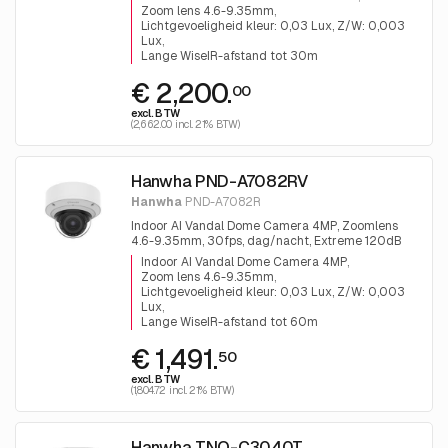
30m, 2 keer per dag PTRZ-voorinstelling
Zoom lens 4.6-9.35mm
ondersteuning
Lichtgevoeligheid kleur: 0,03 Lux, Z/W: 0,003
Lux
Lange WiseIR-afstand tot 30m
€ 2,200.
00
excl. BTW
(2,662.00 incl. 21% BTW)
Hanwha PND-A7082RV
Hanwha
PND-A7082R
Indoor AI Vandal Dome Camera 4MP, Zoomlens
4.6-9.35mm, 30fps, dag/nacht, Extreme 120dB
WDR, IP52, IK10, WiseIR afstand 60m
Indoor AI Vandal Dome Camera 4MP
Zoom lens 4.6-9.35mm
Lichtgevoeligheid kleur: 0,03 Lux, Z/W: 0,003
Lux
Lange WiseIR-afstand tot 60m
€ 1,491.
50
excl. BTW
(1,804.72 incl. 21% BTW)
Hanwha TNO-C3040T