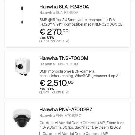
Hanwha SLA-F2480A
Hanwha
SLA-F2480A
5MP @15fps, 2.45mm vaste lensmodule, FoV
(H:123°, V:91°), compatibel met PNM-C20000QB,
€ 270.
rechte body-stijl, 8m (26ft) kabel meegeleverd,
00
binnen
excl. BTW
(326.70 incl. 21% BTW)
Hanwha TNS-7000M
Hanwha
TNS-7000M
3MP monochrome BCR-camera,
barcodeherkenning, WiseBCR gebaseerd op AI-
€ 2,510.
engine, 50 fps, IP66/IP67, IK10
00
excl. BTW
(3,037.10 incl. 21% BTW)
Hanwha PNV-A7082RZ
Hanwha
PNV-A7082RZ
Outdoor AI Vandal Dome Camera 4MP, Zoom lens
4.6-9.35mm, 60fps, dag/nacht, extreem 120dB
WDR, IP66/IP67/IP6K9K, IK11, WiseIR distance
Outdoor AI Vandal Dome Camera 4MP