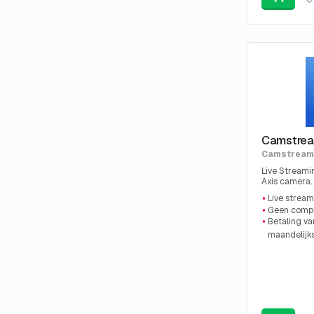
Camstrea
Camstream
Live Streami
Axis camera.
stream naar
Live stream
Geen compu
Betaling v
maandelijk