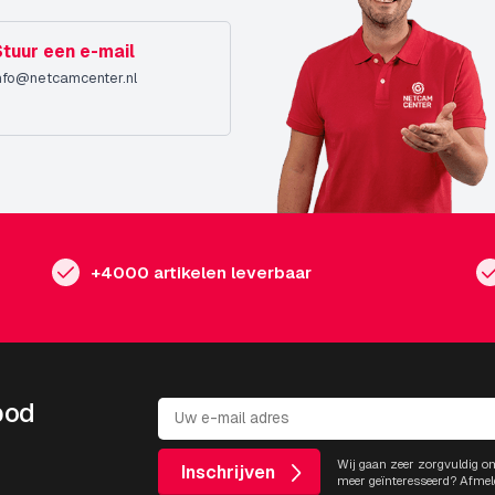
Stuur een e-mail
nfo@netcamcenter.nl
+4000 artikelen leverbaar
bod
Wij gaan zeer zorgvuldig o
Inschrijven
meer geïnteresseerd? Afmel