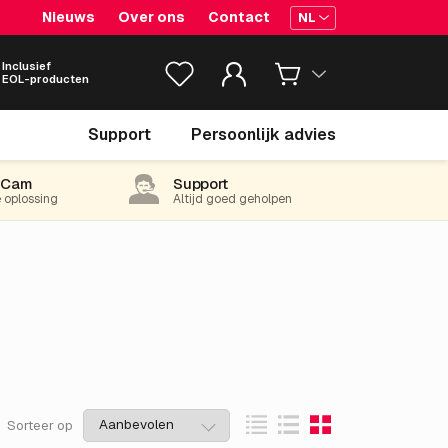
Nieuws
Over ons
Contact
NL
Inclusief
EOL-producten
Support
Persoonlijk advies
-Cam
Support
e oplossing
Altijd goed geholpen
Sorteer op