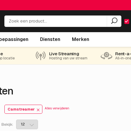
oepassingen
Diensten
Merken
ie
Live Streaming
Rent-a
op locatie
Hosting van uw stream
All-in-on
ten
Alles verwijderen
Camstreamer
Bekijk: