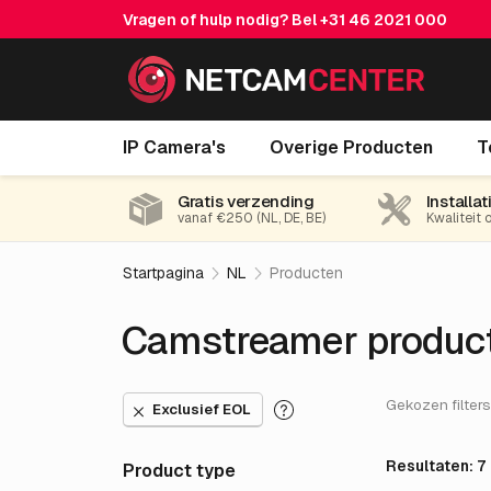
Vragen of hulp nodig? Bel
+31 46 2021 000
IP Camera's
Overige Producten
T
Gratis verzending
Installat
vanaf €250 (NL, DE, BE)
Kwaliteit 
Startpagina
NL
Producten
Camstreamer produc
Gekozen filters
Exclusief EOL
Resultaten: 7
Product type