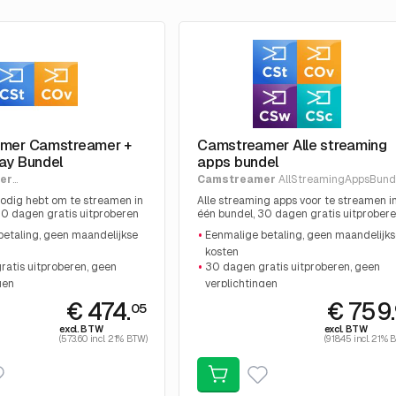
mer Camstreamer +
Camstreamer Alle streaming
ay Bundel
apps bundel
er
Camstreamer
AllStreamingAppsBund
aphicsBundle
 nodig hebt om te streamen in
Alle streaming apps voor te streamen i
30 dagen gratis uitproberen
één bundel, 30 dagen gratis uitprober
ichtingen, Eenmalige kosten
zonder verplichtingen, Eenmalige kost
etaling, geen maandelijkse
Eenmalige betaling, geen maandelijks
kosten
atis uitproberen, geen
30 dagen gratis uitproberen, geen
gen
verplichtingen
r 24/7 Livestreaming
Perfect voor 24/7 Livestreaming
€ 474.
€ 759
05
f elke locatie
Stream vanaf elke locatie
excl. BTW
excl. BTW
(573.60 incl. 21% BTW)
(918.45 incl. 21% 