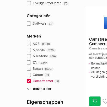
Overige Producten
(7)
Categorieën
Software
(7)
Merken
Camstrea
Camoverl
AXIS
(1350)
Camstream
Mobotix
(370)
StreamingGr
Alles wat je
Milestone
(88)
één bundel, 
zonder verpl
2N
(220)
Eenmalige b
kosten
Bosch
(590)
30 dagen gr
Canon
(2)
verplichtin
Perfect voo
Camstreamer
(7)
Stream vana
Bekijk alles
Eigenschappen