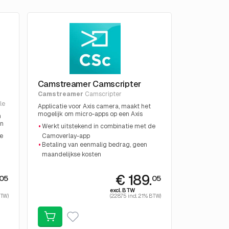
Camstreamer Camscripter
Camstreamer
Camscripter
le
Applicatie voor Axis camera, maakt het
mogelijk om micro-apps op een Axis
n
camera te draaien.
en
Werkt uitstekend in combinatie met de
en
e
Camoverlay-app
Betaling van eenmalig bedrag, geen
maandelijkse kosten
.
€ 189.
05
05
excl. BTW
BTW)
(228.75 incl. 21% BTW)