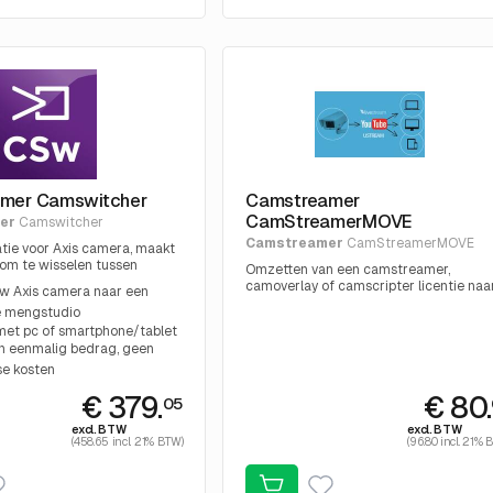
mer Camswitcher
Camstreamer
CamStreamerMOVE
er
Camswitcher
Camstreamer
CamStreamerMOVE
tie voor Axis camera, maakt
 om te wisselen tussen
Omzetten van een camstreamer,
 streams en videoclips,
camoverlay of camscripter licentie naa
w Axis camera naar een
t pc of smartphone/tablet.
een nieuwe camera.
 mengstudio
met pc of smartphone/tablet
an eenmalig bedrag, geen
se kosten
€ 379.
€ 80
05
excl. BTW
excl. BTW
(458.65 incl. 21% BTW)
(96.80 incl. 21% 