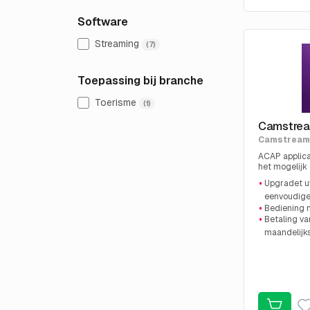
Software
Streaming
(7)
Toepassing bij branche
Toerisme
(1)
Camstrea
Camstream
ACAP applica
het mogelijk
verschillende
Upgradet u
Bediening me
eenvoudige
Bediening 
Betaling v
maandelijk