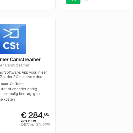
mer Camstreamer
er
CamStreamer1
ng Software. App voor in een
 Zonder PC een live video
 Youtube
 naar YouTube
ter of encoder nodig
an eenmalig bedrag, geen
se kosten
€ 284.
05
excl. BTW
(343.70 incl. 21% BTW)