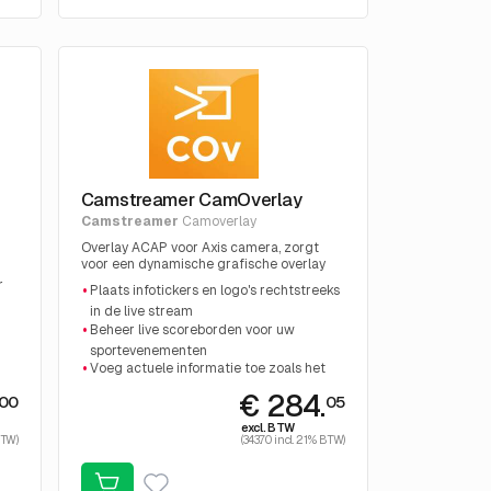
Camstreamer CamOverlay
Camstreamer
Camoverlay
Overlay ACAP voor Axis camera, zorgt
voor een dynamische grafische overlay
over het beeld van elke Axis camera te
r
Plaats infotickers en logo's rechtstreeks
plaatsen
in de live stream
Beheer live scoreborden voor uw
sportevenementen
Voeg actuele informatie toe zoals het
weer en PTZ-kompas
.
€ 284.
00
05
Betaling van eenmalig bedrag, geen
excl. BTW
maandelijkse kosten
BTW)
(343.70 incl. 21% BTW)