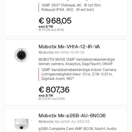
effectieve resolutie: 4k (2880x2880), IP66
12MP 360° (fisheye), 4K
IR tot 15m
Robuust IP66 , IK10
IR wit licht
€ 968,05
excl. BTW
(€ 1171.34 incl. BTW)
Mobotix Mx-VH1A-12-IR-VA
Mobotix
Mx-VH1A-12-IR-VA
MOBOTIX MOVE 12MP Vandalismebestendige
binnen camera, Analytics, Dag/Nacht, ONVIF
12MP Vandalismebestendige Indoor Camera
Lichtgevoeligheid kleur: 0,1 lx, Z/W: 0,01 lx
Digitale zoom, 180°
€ 807,36
excl. BTW
(€ 976.91 incl. BTW)
Mobotix Mx-p26B-AU-6N036
Mobotix
Mx-p26B-AU-6N036
p26B Complete Cam 6MP, B036, Nacht, Audio