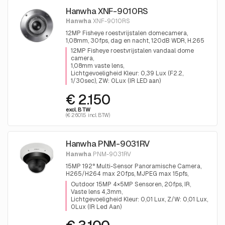
Hanwha XNF-9010RS
Hanwha
XNF-9010RS
12MP Fisheye roestvrijstalen domecamera,
1,08mm, 30fps, dag en nacht, 120dB WDR, H.265
12MP Fisheye roestvrijstalen vandaal dome
camera
1,08mm vaste lens
Lichtgevoeligheid Kleur: 0,39 Lux (F2.2,
1/30sec), ZW: 0Lux (IR LED aan)
€ 2.150
excl. BTW
(€ 2601.5 incl. BTW)
Hanwha PNM-9031RV
Hanwha
PNM-9031RV
15MP 192° Multi-Sensor Panoramische Camera,
H265/H264 max 20fps, MJPEG max 15pfs,
Dag/Nacht, Extreme 120dB WDR, IK10
Outdoor 15MP 4×5MP Sensoren, 20fps, IR
Vandalismebestendig
Vaste lens 4,3mm
Lichtgevoeligheid Kleur: 0,01 Lux, Z/W: 0,01 Lux,
0Lux (IR Led Aan)