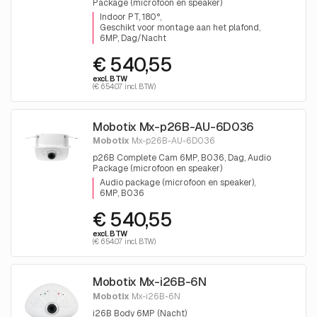
Package (microfoon en speaker)
Indoor PT, 180°
Geschikt voor montage aan het plafond
6MP, Dag/Nacht
€ 540,55
excl. BTW
(€ 654.07 incl. BTW)
Mobotix Mx-p26B-AU-6D036
Mobotix
Mx-p26B-AU-6D036
p26B Complete Cam 6MP, B036, Dag, Audio
Package (microfoon en speaker)
Audio package (microfoon en speaker)
6MP, B036
€ 540,55
excl. BTW
(€ 654.07 incl. BTW)
Mobotix Mx-i26B-6N
Mobotix
Mx-i26B-6N
i26B Body 6MP (Nacht)