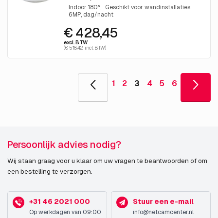
Indoor 180°
Geschikt voor wandinstallaties
6MP, dag/nacht
€ 428,45
excl. BTW
(€ 518.42 incl. BTW)
1
2
3
4
5
6
Persoonlijk advies nodig?
Wij staan graag voor u klaar om uw vragen te beantwoorden of om
een bestelling te verzorgen.
+31 46 2021 000
Stuur een e-mail
Op werkdagen van 09:00
info@netcamcenter.nl