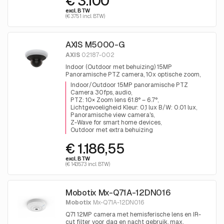
€ 3.100
excl. BTW
(€ 3751 incl. BTW)
AXIS M5000-G
AXIS
02187-002
Indoor (Outdoor met behuizing) 15MP
Panoramische PTZ camera, 10x optische zoom,
HDTV 1080 (1920x1080), dag&nacht, infrarood
Indoor/Outdoor 15MP panoramische PTZ
filter, audio, 3x5MP Sensoren voor 360°
Camera 30fps, audio
bewaking.
PTZ: 10× Zoom lens 61.8° – 6.7°
Lichtgevoeligheid Kleur: 0,1 lux B/W: 0.01 lux
Panoramische view camera's
Z-Wave for smart home devices
Outdoor met extra behuizing
€ 1.186,55
excl. BTW
(€ 1435.73 incl. BTW)
Mobotix Mx-Q71A-12DN016
Mobotix
Mx-Q71A-12DN016
Q71 12MP camera met hemisferische lens en IR-
cut filter voor dag en nacht gebruik, max.