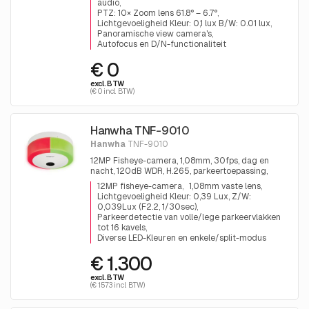
audio
PTZ: 10× Zoom lens 61.8° – 6.7°
Lichtgevoeligheid Kleur: 0,1 lux B/W: 0.01 lux
Panoramische view camera's
Autofocus en D/N-functionaliteit
€ 0
excl. BTW
(€ 0 incl. BTW)
Hanwha TNF-9010
Hanwha
TNF-9010
12MP Fisheye-camera, 1,08mm, 30fps, dag en
nacht, 120dB WDR, H.265, parkeertoepassing,
monitor tot 16 vrije parkeerplaatsen
12MP fisheye-camera
1,08mm vaste lens
Lichtgevoeligheid Kleur: 0,39 Lux, Z/W:
0,039Lux (F2.2, 1/30sec)
Parkeerdetectie van volle/lege parkeervlakken
tot 16 kavels
Diverse LED-Kleuren en enkele/split-modus
€ 1.300
excl. BTW
(€ 1573 incl. BTW)