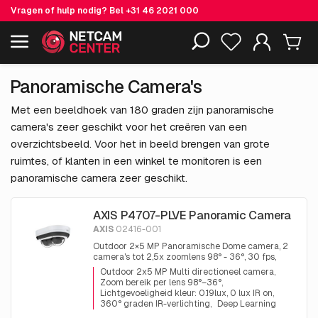
Vragen of hulp nodig? Bel
+31 46 2021 000
Inclusief EOL-producten
Panoramische Camera's
Met een beeldhoek van 180 graden zijn panoramische
camera's zeer geschikt voor het creëren van een
overzichtsbeeld. Voor het in beeld brengen van grote
ruimtes, of klanten in een winkel te monitoren is een
panoramische camera zeer geschikt.
AXIS P4707-PLVE Panoramic Camera
AXIS
02416-001
Outdoor 2×5 MP Panoramische Dome camera, 2
camera's tot 2,5x zoomlens 98° - 36°, 30 fps,
Lightfinder, Forensic WDR, H.264 en H.265
Outdoor 2x5 MP Multi directioneel camera
Zoom bereik per lens 98°–36°
Lichtgevoeligheid kleur: 0.19lux, 0 lux IR on
360° graden IR-verlichting
Deep Learning