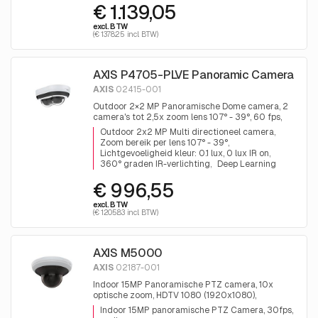
€ 1.139,05
excl. BTW
(€ 1378.25 incl. BTW)
AXIS P4705-PLVE Panoramic Camera
AXIS
02415-001
Outdoor 2×2 MP Panoramische Dome camera, 2
camera's tot 2,5x zoom lens 107° - 39°, 60 fps,
Lightfinder, Forensic WDR, H.264 en H.265
Outdoor 2x2 MP Multi directioneel camera
Zoom bereik per lens 107° - 39°
Lichtgevoeligheid kleur: 0.1 lux, 0 lux IR on
360° graden IR-verlichting
Deep Learning
€ 996,55
excl. BTW
(€ 1205.83 incl. BTW)
AXIS M5000
AXIS
02187-001
Indoor 15MP Panoramische PTZ camera, 10x
optische zoom, HDTV 1080 (1920x1080),
dag&nacht, infrarood filter, audio, 3x5MP
Indoor 15MP panoramische PTZ Camera, 30fps,
Sensoren voor 360° bewaking.