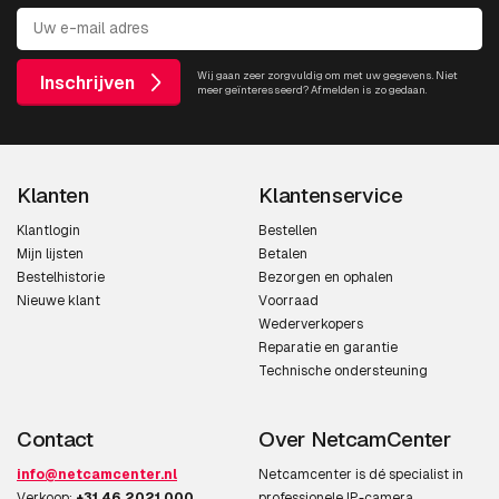
Wij gaan zeer zorgvuldig om met uw gegevens. Niet
Inschrijven
meer geïnteresseerd? Afmelden is zo gedaan.
Klanten
Klantenservice
Klantlogin
Bestellen
Mijn lijsten
Betalen
Bestelhistorie
Bezorgen en ophalen
Nieuwe klant
Voorraad
Wederverkopers
Reparatie en garantie
Technische ondersteuning
Contact
Over NetcamCenter
info@netcamcenter.nl
Netcamcenter is dé specialist in
Verkoop:
+31 46 2021 000
professionele IP-camera