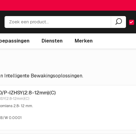
oepassingen
Diensten
Merken
n Intelligente Bewakingsoplossingen.
0/P-IZHSY(2.8-12mm)(C)
SY(2.8-12mm)(C)
oomlens 2.8- 12 mm.
, B/W 0.0001