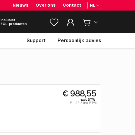
Nieuws
Over ons
Contact
NL
Inclusief
EOL-producten
Support
Persoonlijk advies
€ 988,55
excl. BTW
(€ 1196.15 incl. BTW)