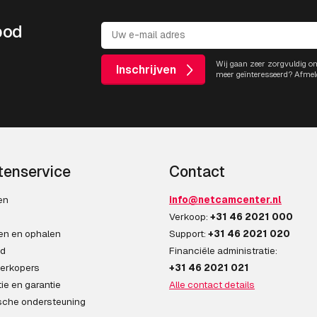
bod
Wij gaan zeer zorgvuldig o
Inschrijven
meer geïnteresseerd? Afmel
tenservice
Contact
en
info@netcamcenter.nl
n
Verkoop:
+31 46 2021 000
en en ophalen
Support:
+31 46 2021 020
ad
Financiële administratie:
erkopers
+31 46 2021 021
ie en garantie
Alle contact details
sche ondersteuning