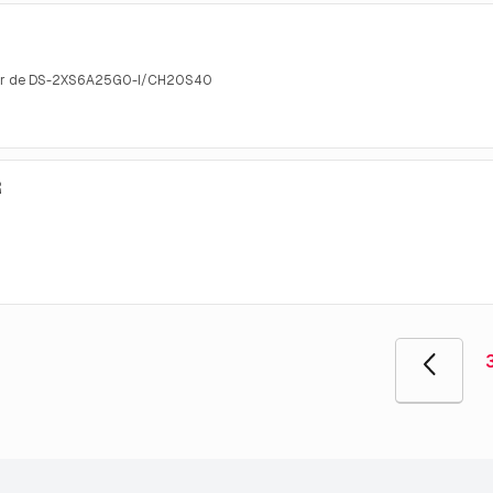
 voor de DS-2XS6A25G0-I/CH20S40
R