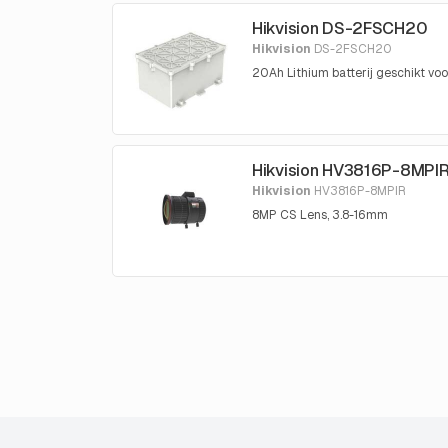
Hikvision DS-2FSCH20
Hikvision
DS-2FSCH20
20Ah Lithium batterij geschikt
Hikvision HV3816P-8MPI
Hikvision
HV3816P-8MPIR
8MP CS Lens, 3.8-16mm