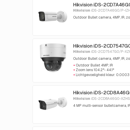
Hikvision iDS-2CD7A46G
Hikvision
iDS-2CD7A46G0/P-IZH
Outdoor Bullet camera, 4MP, IR, 
Hikvision iDS-2CD7547G
Hikvision
iDS-2CD7547G0/P-XZH
Outdoor Bullet camera, 4MP, IR, z
Outdoor Bullet 4MP, IR
Zoom lens 104.2°- 44.1°
Lichtgevoeligheid kleur: 0.000
Hikvision iDS-2CD8A46
Hikvision
iDS-2CD8A46G0-XZHS
4 MP multi-sensor bulletcamera, 