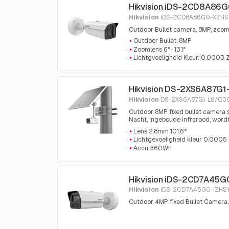
Hikvision iDS-2CD8A86
Hikvision
iDS-2CD8A86G0-XZHS
Outdoor Bullet camera, 8MP, zoo
Outdoor Bullet, 8MP
Zoomlens 6°- 13.1°
Lichtgvoeligheid Kleur: 0.0003 
Hikvision DS-2XS6A87G
Hikvision
DS-2XS6A87G1-LS/C3
Outdoor 8MP fixed bullet camera 
Nacht, Ingeboude infrarood, wor
Lens 2.8mm 101.6°
Lichtgevoeligheid kleur 0.0005 l
Accu 360Wh
Hikvision iDS-2CD7A45G
Hikvision
iDS-2CD7A45G0-IZHSY
Outdoor 4MP fixed Bullet Camera,