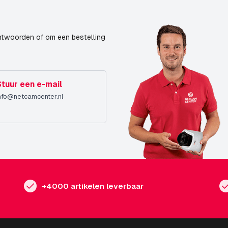
ntwoorden of om een bestelling
Stuur een e-mail
nfo@netcamcenter.nl
+4000 artikelen leverbaar