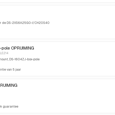
 voor de DS-2XS6A25G0-I/CH20S40
x-pole OPRUIMING
LE214
 mount, DS-1604ZJ-box-pole
ntie van 5 jaar
PRUIMING
ck guarantee