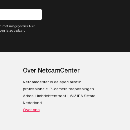
m met uw gegevens. Niet
den is zo gedaan.
Over NetcamCenter
Netcamcenter is dé specialist in
professionele IP-camera toepassingen.
Adres: Limbrichterstraat 1, 6131EA Sittard,
Nederland.
Over ons