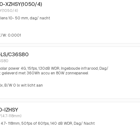
G0-XZHSY(1050/4)
Y(1050/4)
mlens 10- 50 mm, dag/ nacht
Z/W: 0.0001
1-LS/C36S80
6S80
solar power 4G, 15fps, 130dB WDR, Ingeboude infrarood, Dag/
dt geleverd met 360Wh accu en 80W zonnepaneel
x, B/W 0 lx wit licht aan
0-IZHSY
(4.7-118mm)
 4.7- 118mm, 50fps of 60fps, 140 dB WDR, Dag/ Nacht