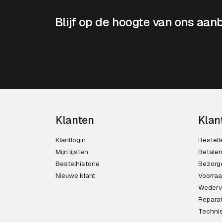
Blijf op de hoogte van ons aan
Klanten
Klan
Klantlogin
Bestell
Mijn lijsten
Betale
Bestelhistorie
Bezorg
Nieuwe klant
Voorra
Wederv
Reparat
Techni