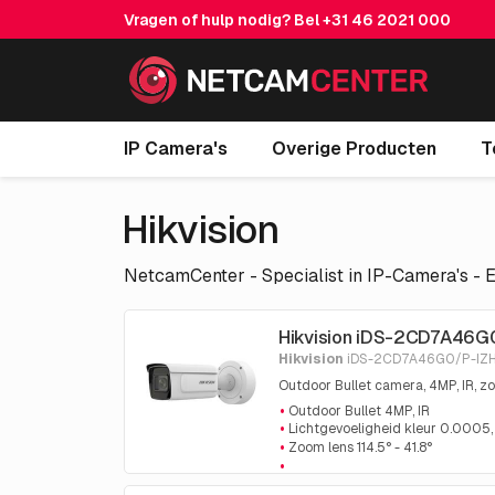
Vragen of hulp nodig? Bel
+31 46 2021 000
IP Camera's
Overige Producten
T
Hikvision
NetcamCenter - Specialist in IP-Camera's - E
Hikvision iDS-2CD7A46G
Hikvision
iDS-2CD7A46G0/P-IZH
Outdoor Bullet camera, 4MP, IR, z
Outdoor Bullet 4MP, IR
Lichtgevoeligheid kleur 0.0005
Zoom lens 114.5° - 41.8°