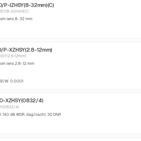
0/P-IZHSY(8-32mm)(C)
SY(8-32mm)(C)
zoom lens 8- 32 mm
0/P-XZHSY(2.8-12mm)
SY(2.8-12mm)
oom lens 2.8- 12 mm
3 B/W: 0.0001
G0-XZHSY(0832/4)
Y(0832/4)
IR, 140 dB WDR, dag/nacht, 3D DNR