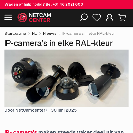
Vragen of hulp nodig? Bel
+31 46 2021 000
Inclusief EOL-producten
Startpagina
NL
Nieuws
IP-camera’s in elke RAL-kleur
IP-camera’s in elke RAL-kleur
Door NetCamcenter
30 juni 2025
IP- camera's
maken steeds vaker deel uit van