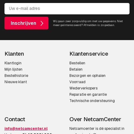
Wij gaan zeer zorgvuldig om met uw gegevens. Niet
Inschrijven
meer geïnteresseerd? Afmelden is zo gedaan.
Klanten
Klantenservice
Klantlogin
Bestellen
Mijn lijsten
Betalen
Bestelhistorie
Bezorgen en ophalen
Nieuwe klant
Voorraad
Wederverkopers
Reparatie en garantie
Technische ondersteuning
Contact
Over NetcamCenter
info@netcamcenter.nl
Netcamcenter is dé specialist in