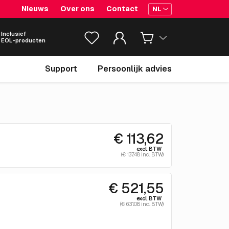
Nieuws
Over ons
Contact
NL
Inclusief
EOL-producten
Support
Persoonlijk advies
€ 113,62
excl. BTW
(€ 137.48 incl. BTW)
€ 521,55
excl. BTW
(€ 631.08 incl. BTW)