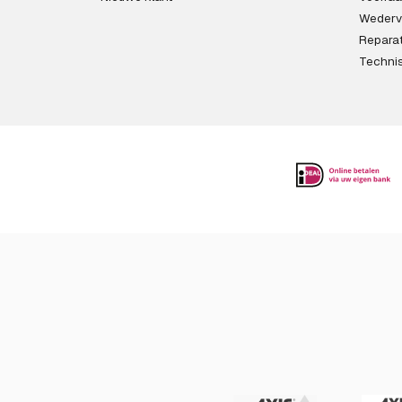
Wederv
Reparat
Techni