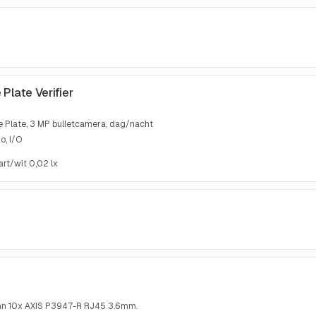
Plate Verifier
se Plate, 3 MP bulletcamera, dag/nacht
o, I/O
art/wit 0,02 lx
van 10x AXIS P3947-R RJ45 3.6mm.