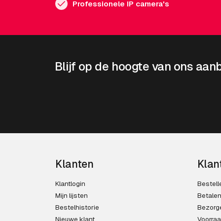
Professionele IP camera's
Blijf op de hoogte van ons aan
Klanten
Klan
Klantlogin
Bestell
Mijn lijsten
Betale
Bestelhistorie
Bezorg
Nieuwe klant
Voorra