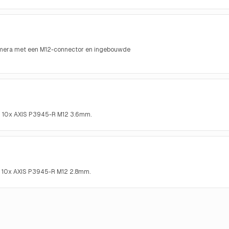
mera met een M12-connector en ingebouwde
n 10x AXIS P3945-R M12 3.6mm.
n 10x AXIS P3945-R M12 2.8mm.