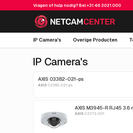
Vragen of hulp nodig? Bel
+31 46 2021 000
IP Camera's
Overige Producten
T
IP Camera's
AXIS 03382-021-ps
AXIS
03382-021-ps
AXIS M3945-R RJ45 3.6
AXIS
03373-001