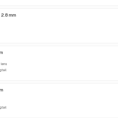
 2.8 mm
mm
 lens
gtail
mm
gtail