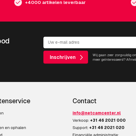
+4000 artikelen leverbaar
bod
Wij gaan zeer zorgvuldig o
Inschrijven
meer geïnteresseerd? Afmel
tenservice
Contact
en
info@netcamcenter.nl
n
Verkoop:
+31 46 2021 000
en en ophalen
Support:
+31 46 2021 020
ad
Financiële administratie: