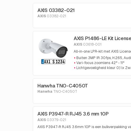
AXIS 03382-021
AXIS
03382-021
AXIS P1486-LE Kit License 
AXIS
03618-001
All-in-one LPR-kit met AXIS Licen
Buiten 3MP IR 30fps, H.265, Audi
Vari-focus zoomlens 42° - 11°
Lichtgevoeligheid kleur 0,1 lx Zw
Hanwha TNO-C4050T
Hanwha
TNO-C4050T
AXIS P3947-R RJ45 3.6 mm 10P
AXIS
03379-021
AXIS P3947-R RJ45 3.6mm 10P is een bulkverpakking 