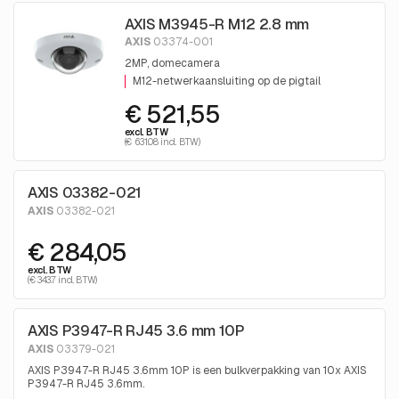
AXIS M3945-R M12 2.8 mm
AXIS
03374-001
2MP, domecamera
M12-netwerkaansluiting op de pigtail
€ 521,55
excl. BTW
(€ 631.08 incl. BTW)
AXIS 03382-021
AXIS
03382-021
€ 284,05
excl. BTW
(€ 343.7 incl. BTW)
AXIS P3947-R RJ45 3.6 mm 10P
AXIS
03379-021
AXIS P3947-R RJ45 3.6mm 10P is een bulkverpakking van 10x AXIS
P3947-R RJ45 3.6mm.