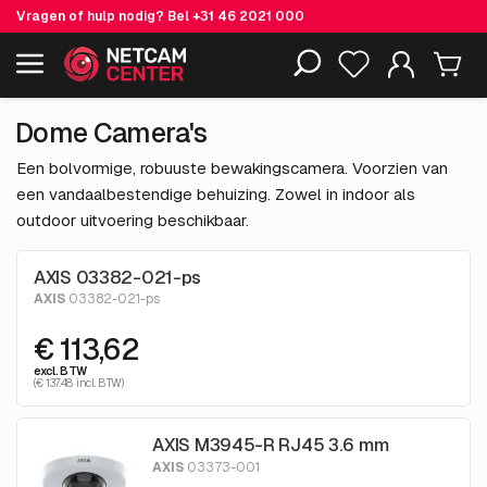
Vragen of hulp nodig? Bel
+31 46 2021 000
Inclusief EOL-producten
Dome Camera's
Een bolvormige, robuuste bewakingscamera. Voorzien van
een vandaalbestendige behuizing. Zowel in indoor als
outdoor uitvoering beschikbaar.
AXIS 03382-021-ps
AXIS
03382-021-ps
€ 113,62
excl. BTW
(€ 137.48 incl. BTW)
AXIS M3945-R RJ45 3.6 mm
AXIS
03373-001