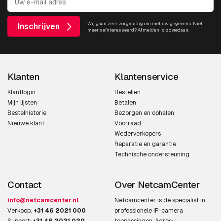
Wij gaan zeer zorgvuldig om met uw gegevens. Niet
Inschrijven
meer geïnteresseerd? Afmelden is zo gedaan.
Klanten
Klantenservice
Klantlogin
Bestellen
Mijn lijsten
Betalen
Bestelhistorie
Bezorgen en ophalen
Nieuwe klant
Voorraad
Wederverkopers
Reparatie en garantie
Technische ondersteuning
Contact
Over NetcamCenter
info@netcamcenter.nl
Netcamcenter is dé specialist in
Verkoop:
+31 46 2021 000
professionele IP-camera
Support:
+31 46 2021 020
toepassingen. Adres: