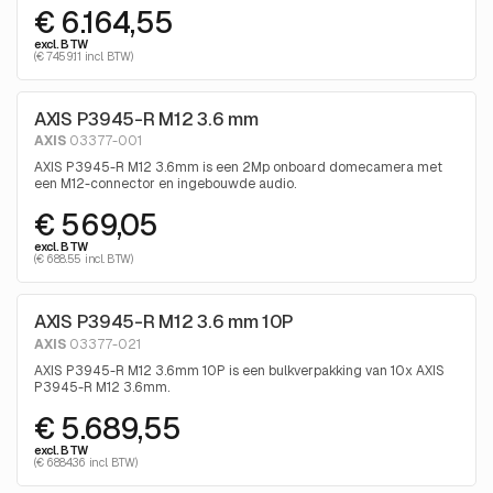
€ 6.164,55
excl. BTW
(€ 7459.11 incl. BTW)
AXIS P3945-R M12 3.6 mm
AXIS
03377-001
AXIS P3945-R M12 3.6mm is een 2Mp onboard domecamera met
een M12-connector en ingebouwde audio.
€ 569,05
excl. BTW
(€ 688.55 incl. BTW)
AXIS P3945-R M12 3.6 mm 10P
AXIS
03377-021
AXIS P3945-R M12 3.6mm 10P is een bulkverpakking van 10x AXIS
P3945-R M12 3.6mm.
€ 5.689,55
excl. BTW
(€ 6884.36 incl. BTW)