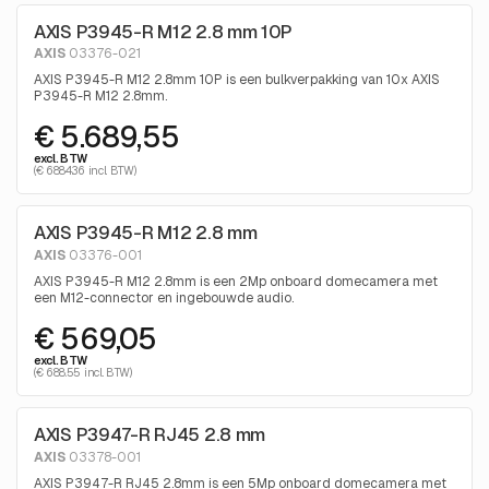
AXIS P3945-R M12 2.8 mm 10P
AXIS
03376-021
AXIS P3945-R M12 2.8mm 10P is een bulkverpakking van 10x AXIS
P3945-R M12 2.8mm.
€ 5.689,55
excl. BTW
(€ 6884.36 incl. BTW)
AXIS P3945-R M12 2.8 mm
AXIS
03376-001
AXIS P3945-R M12 2.8mm is een 2Mp onboard domecamera met
een M12-connector en ingebouwde audio.
€ 569,05
excl. BTW
(€ 688.55 incl. BTW)
AXIS P3947-R RJ45 2.8 mm
AXIS
03378-001
AXIS P3947-R RJ45 2.8mm is een 5Mp onboard domecamera met