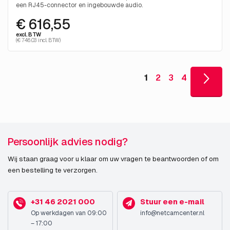
een RJ45-connector en ingebouwde audio.
€ 616,55
excl. BTW
(€ 746.03 incl. BTW)
1
2
3
4
Persoonlijk advies nodig?
Wij staan graag voor u klaar om uw vragen te beantwoorden of om
een bestelling te verzorgen.
+31 46 2021 000
Stuur een e-mail
Op werkdagen van 09:00
info@netcamcenter.nl
– 17:00