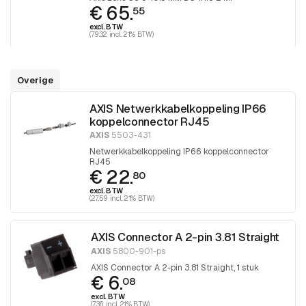
€ 65.
55
excl. BTW
(79.32 incl. 21% BTW)
Overige
AXIS Netwerkkabelkoppeling IP66
koppelconnector RJ45
AXIS
5503-431
Netwerkkabelkoppeling IP66 koppelconnector
RJ45
€ 22.
80
excl. BTW
(27.59 incl. 21% BTW)
AXIS Connector A 2-pin 3.81 Straight
AXIS
5800-901-ps
AXIS Connector A 2-pin 3.81 Straight, 1 stuk
€ 6.
08
excl. BTW
(7.36 incl. 21% BTW)