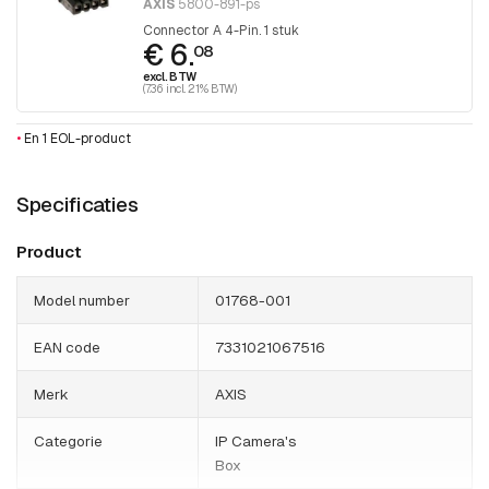
AXIS
5800-891-ps
Connector A 4-Pin. 1 stuk
€ 6.
08
excl. BTW
(7.36 incl. 21% BTW)
•
En 1 EOL-product
Specificaties
Product
Model number
01768-001
EAN code
7331021067516
Merk
AXIS
Categorie
IP Camera's
Box