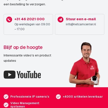
een bestelling te verzorgen.
+31 46 2021 000
Stuur een e-mail
Op werkdagen van 09:00
info@netcamcenter.nl
– 17:00
Blijf op de hoogte
Interessante video's en product
updates
Professionele IP camera's
+4000 artikelen leverbaar
Video Management
systemen