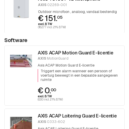
AXIS
02269-001
Outdoor microfoon , analoog, vandaal bestendig
€ 151.
05
excl. BTW
(182.77 incl. 21% BTW)
Software
AXIS ACAP Motion Guard E-licentie
AXIS
MotionGuard
Axis ACAP Motion Guard E-licentie
Triggert een alarm wanneer een persoon of
voertuig beweegt in een bepaalde aangegeven
ruimte
€ 0.
00
excl. BTW
(0.00 incl. 21% BTW)
AXIS ACAP Loitering Guard E-licentie
AXIS
0333-602
Axis ACAP Loitering Guard E-licentie