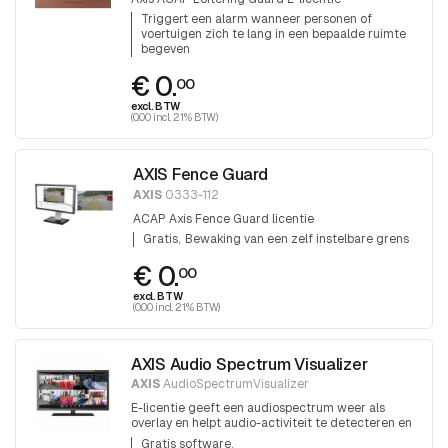
Triggert een alarm wanneer personen of
voertuigen zich te lang in een bepaalde ruimte
begeven
€ 0.
00
excl. BTW
(0.00 incl. 21% BTW)
AXIS Fence Guard
AXIS
0333-112
ACAP Axis Fence Guard licentie
Gratis
Bewaking van een zelf instelbare grens
€ 0.
00
excl. BTW
(0.00 incl. 21% BTW)
AXIS Audio Spectrum Visualizer
AXIS
AudioSpectrumVisualizer
E-licentie geeft een audiospectrum weer als
overlay en helpt audio-activiteit te detecteren en
te bepalen bij het gelijktijdig bewaken van
Gratis software