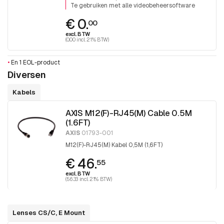
meerdere scènes.
Te gebruiken met alle videobeheersoftware
€ 0.
00
excl. BTW
(0.00 incl. 21% BTW)
•
En 1 EOL-product
Diversen
Kabels
AXIS M12(F)-RJ45(M) Cable 0.5M
(1.6FT)
AXIS
01793-001
M12(F)-RJ45(M) Kabel 0,5M (1,6FT)
€ 46.
55
excl. BTW
(56.33 incl. 21% BTW)
Lenses CS/C, E Mount