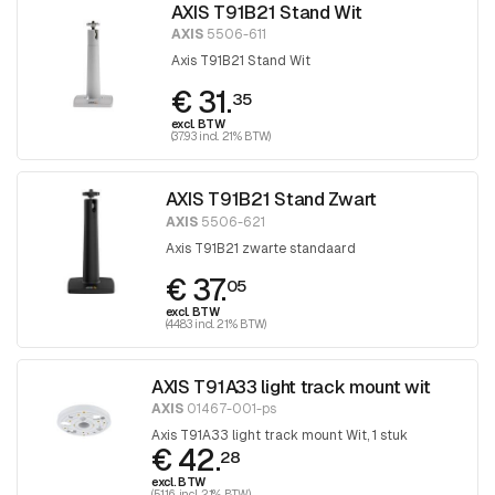
AXIS T91B21 Stand Wit
AXIS
5506-611
Axis T91B21 Stand Wit
€ 31.
35
excl. BTW
(37.93 incl. 21% BTW)
AXIS T91B21 Stand Zwart
AXIS
5506-621
Axis T91B21 zwarte standaard
€ 37.
05
excl. BTW
(44.83 incl. 21% BTW)
AXIS T91A33 light track mount wit
AXIS
01467-001-ps
Axis T91A33 light track mount Wit, 1 stuk
€ 42.
28
excl. BTW
(51.16 incl. 21% BTW)