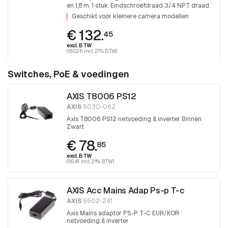
en 1,8 m, 1 stuk. Eindschroefdraad 3/4 NPT draad.
Voor montage 1,5 NPT hulpstukken is adapter
Geschikt voor kleinere camera modellen
T91A06 noodzakelijk.
€ 132.
45
excl. BTW
(160.26 incl. 21% BTW)
Switches, PoE & voedingen
AXIS T8006 PS12
AXIS
5030-062
Axis T8006 PS12 netvoeding & inverter Binnen
Zwart
€ 78.
85
excl. BTW
(95.41 incl. 21% BTW)
AXIS Acc Mains Adap Ps-p T-c
AXIS
5502-241
Axis Mains adaptor PS-P T-C EUR/KOR
netvoeding & inverter