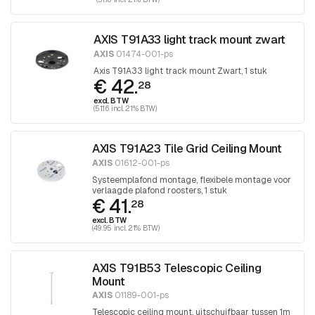
AXIS T91A33 light track mount zwart
AXIS
01474-001-ps
Axis T91A33 light track mount Zwart, 1 stuk
€ 42.
28
excl. BTW
(51.16 incl. 21% BTW)
AXIS T91A23 Tile Grid Ceiling Mount
AXIS
01612-001-ps
Systeemplafond montage, flexibele montage voor
verlaagde plafond roosters, 1 stuk
€ 41.
28
excl. BTW
(49.95 incl. 21% BTW)
AXIS T91B53 Telescopic Ceiling
Mount
AXIS
01189-001-ps
Telescopic ceiling mount, uitschuifbaar tussen 1m