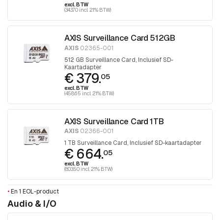
excl. BTW
(343.70 incl. 21% BTW)
AXIS Surveillance Card 512GB
AXIS
02365-001
512 GB Surveillance Card, Inclusief SD-
Kaartadapter
€ 379.
05
excl. BTW
(458.65 incl. 21% BTW)
AXIS Surveillance Card 1TB
AXIS
02366-001
1 TB Surveillance Card, Inclusief SD-kaartadapter
€ 664.
05
excl. BTW
(803.50 incl. 21% BTW)
•
En 1 EOL-product
Audio & I/O