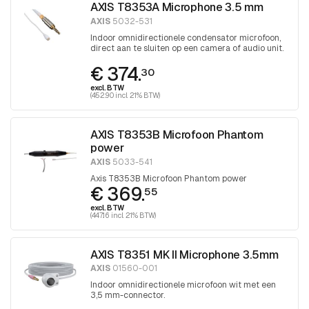
AXIS T8353A Microphone 3.5 mm
AXIS
5032-531
Indoor omnidirectionele condensator microfoon,
direct aan te sluiten op een camera of audio unit.
€ 374.
30
excl. BTW
(452.90 incl. 21% BTW)
AXIS T8353B Microfoon Phantom
power
AXIS
5033-541
Axis T8353B Microfoon Phantom power
€ 369.
55
excl. BTW
(447.16 incl. 21% BTW)
AXIS T8351 MK II Microphone 3.5mm
AXIS
01560-001
Indoor omnidirectionele microfoon wit met een
3,5 mm-connector.