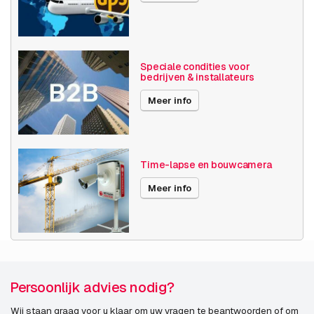
Maximale Beeldhoek
61° -90°
Videocompressie
H265
Speciale condities voor
bedrijven & installateurs
Publicatiedatum
06-12-2019
Meer info
Time-lapse en bouwcamera
Meer info
Persoonlijk advies nodig?
Wij staan graag voor u klaar om uw vragen te beantwoorden of om