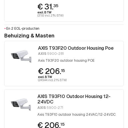
€ 31.
35
excl. BTW
(37.93 incl. 21% BTW)
•
En 2 EOL-producten
Behuizing & Masten
AXIS T93F20 Outdoor Housing Poe
AXIS
5900-281
Axis T93F20 outdoor housing POE
€ 206.
15
excl. BTW
(249.44 incl. 21% BTW)
AXIS T93F10 Outdoor Housing 12-
24VDC
AXIS
5900-271
Axis T93F10 outdoor housing 24VAC/12-24VDC
€ 206.
15