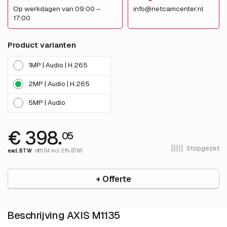
Op werkdagen van 09:00 –
info@netcamcenter.nl
17:00
Product varianten
1MP | Audio | H.265
2MP | Audio | H.265
5MP | Audio
€ 398.
05
Stopgezet
excl. BTW
(481.64 incl. 21% BTW)
+ Offerte
Beschrijving AXIS M1135