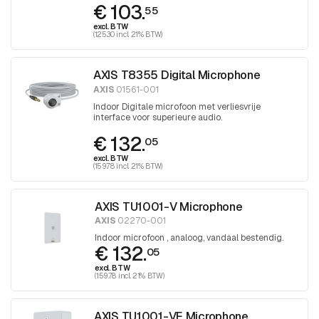
€ 103.
55
excl. BTW
(125.30 incl. 21% BTW)
AXIS T8355 Digital Microphone
AXIS
01561-001
Indoor Digitale microfoon met verliesvrije
interface voor superieure audio.
€ 132.
05
excl. BTW
(159.78 incl. 21% BTW)
AXIS TU1001-V Microphone
AXIS
02270-001
Indoor microfoon , analoog, vandaal bestendig.
€ 132.
05
excl. BTW
(159.78 incl. 21% BTW)
AXIS TU1001-VE Microphone