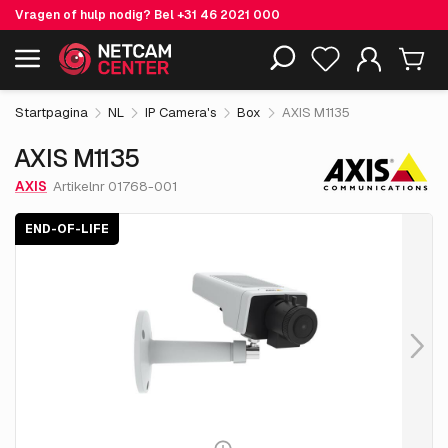
Vragen of hulp nodig? Bel
+31 46 2021 000
€ 398.
05
AXIS M1135
End-of-life
Inclusief EOL-producten
excl. BTW
Startpagina
NL
IP Camera's
Box
AXIS M1135
AXIS M1135
AXIS
Artikelnr 01768-001
END-OF-LIFE