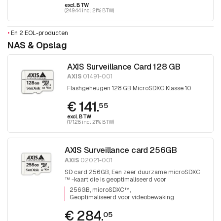
excl. BTW
(249.44 incl. 21% BTW)
•
En 2 EOL-producten
NAS & Opslag
AXIS Surveillance Card 128 GB
AXIS
01491-001
Flashgeheugen 128 GB MicroSDXC Klasse 10
€ 141.
55
excl. BTW
(171.28 incl. 21% BTW)
AXIS Surveillance card 256GB
AXIS
02021-001
SD card 256GB, Een zeer duurzame microSDXC
™ -kaart die is geoptimaliseerd voor
videobewaking.
256GB, microSDXC™
Geoptimaliseerd voor videobewaking
€ 284.
05