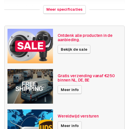
Land van herkomst
Polen
Meer specificaties
Gewicht
525 gram
Grootte (lxbxh)
200 x 160 x 85 millimeters
Ontdenk alle producten in de
aanbieding.
Camera
Binnen camera
Bekijk de sale
eigenschappen
Basis functionaliteit
Dag en nacht
Invoer / uitvoer
Audio
Gratis verzending vanaf €250
binnen NL, DE, BE
SD opslag
Verwisselbare lens
Meer info
Resolutie
1080p (2MP)
Axis Series
M11
Wereldwijd versturen
Power over Ethernet
15W
Meer info