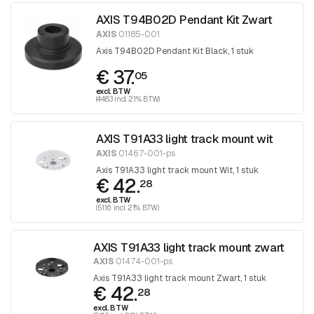
AXIS T94B02D Pendant Kit Zwart
AXIS
01185-001
Axis T94B02D Pendant Kit Black, 1 stuk
€ 37.
05
excl. BTW
(44.83 incl. 21% BTW)
AXIS T91A33 light track mount wit
AXIS
01467-001-ps
Axis T91A33 light track mount Wit, 1 stuk
€ 42.
28
excl. BTW
(51.16 incl. 21% BTW)
AXIS T91A33 light track mount zwart
AXIS
01474-001-ps
Axis T91A33 light track mount Zwart, 1 stuk
€ 42.
28
excl. BTW