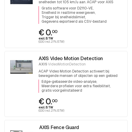
snelheden tot 105 km/u aan. ACAP voor AXIS
D2110-VE radar
Gratis software voor D2110-VE
Snelheid in realtime weergeven
Trigger bij snelheidslimiet
Gegevens exporteerd als CSV-bestand
€ 0.
00
excl. BTW
(0.00 incl. 21% BTW)
AXIS Video Motion Detection
AXIS
VideoMotionDetection
ACAP Video Motion Detection activeert bij
bewegende mensen of objecten op een gebied
Edge-gebaseerde video-analyse
Meerdere profielen voor extra flexibiliteit
gratis voorgeïnstalleerd
€ 0.
00
excl. BTW
(0.00 incl. 21% BTW)
AXIS Fence Guard