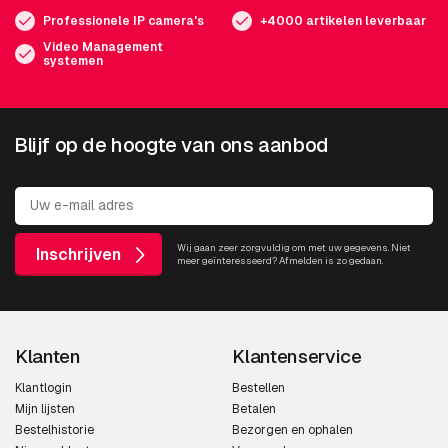
Professionele IP camera's
+4000 artikelen leverbaar
Video Management
systemen
Blijf op de hoogte van ons aanbod
Wij gaan zeer zorgvuldig om met uw gegevens. Niet
Inschrijven
meer geïnteresseerd? Afmelden is zo gedaan.
Klanten
Klantenservice
Klantlogin
Bestellen
Mijn lijsten
Betalen
Bestelhistorie
Bezorgen en ophalen