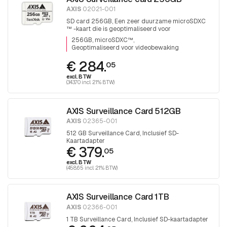
AXIS
02021-001
SD card 256GB, Een zeer duurzame microSDXC
™ -kaart die is geoptimaliseerd voor
videobewaking.
256GB, microSDXC™
Geoptimaliseerd voor videobewaking
€ 284.
05
excl. BTW
(343.70 incl. 21% BTW)
AXIS Surveillance Card 512GB
AXIS
02365-001
512 GB Surveillance Card, Inclusief SD-
Kaartadapter
€ 379.
05
excl. BTW
(458.65 incl. 21% BTW)
AXIS Surveillance Card 1TB
AXIS
02366-001
1 TB Surveillance Card, Inclusief SD-kaartadapter