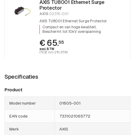
AXIS TU8001 Ethernet Surge
Protector
AXIS
02315-001
AXIS TU8001 Ethernet Surge Protector
Compact en van hoge kwaliteit
Beschermt tot 10kV overspanning
€ 65.
55
excl. BTW
(79.32 incl. 21% BTW)
Specificaties
Product
Model number
01605-001
EAN code
7331021065772
Merk
AXIS