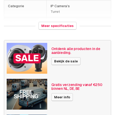
Categorie
IP Camera's
Turret
HS Code
852589
Meer specificaties
Land van herkomst
Thailand
Gewicht
510 gram
Ontdenk alle producten in de
aanbieding.
Grootte (lxbxh)
110 x 124 x 118 millimeters
Bekijk de sale
Camera
Buiten camera
eigenschappen
Ingebouwde infrarood
Basis functionaliteit
Dag en nacht
Gratis verzending vanaf €250
binnen NL, DE, BE
SD opslag
Meer info
Resolutie
4MP
Axis Series
M31