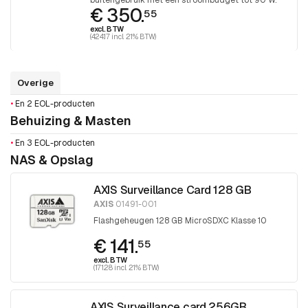
buitengebruik met een stroombudget tot 90 W.
€ 350.
55
excl. BTW
(424.17 incl. 21% BTW)
Overige
•
En 2 EOL-producten
Behuizing & Masten
•
En 3 EOL-producten
NAS & Opslag
AXIS Surveillance Card 128 GB
AXIS
01491-001
Flashgeheugen 128 GB MicroSDXC Klasse 10
€ 141.
55
excl. BTW
(171.28 incl. 21% BTW)
AXIS Surveillance card 256GB