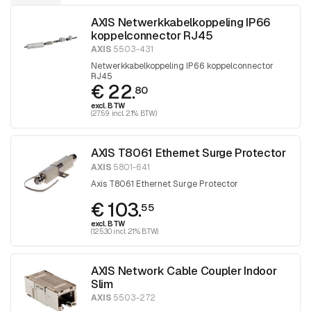
AXIS Netwerkkabelkoppeling IP66
koppelconnector RJ45
AXIS
5503-431
Netwerkkabelkoppeling IP66 koppelconnector
RJ45
€ 22.
80
excl. BTW
(27.59 incl. 21% BTW)
AXIS T8061 Ethernet Surge Protector
AXIS
5801-641
Axis T8061 Ethernet Surge Protector
€ 103.
55
excl. BTW
(125.30 incl. 21% BTW)
AXIS Network Cable Coupler Indoor
Slim
AXIS
5503-272