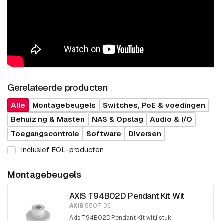
Gerelateerde producten
Alle
Montagebeugels
Switches, PoE & voedingen
Behuizing & Masten
NAS & Opslag
Audio & I/O
Toegangscontrole
Software
Diversen
Inclusief EOL-producten
Montagebeugels
AXIS T94B02D Pendant Kit Wit
AXIS
5507-361
Axis T94B02D Pendant Kit wit,1 stuk