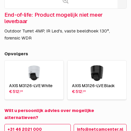
End-of-life: Product mogelijk niet meer
leverbaar
Outdoor Turret 4MP, IR Led's, vaste beeldhoek 130°,
forensic WDR
Opvolgers
AXIS M3126-LVE White
AXIS M3126-LVE Black
€ 512.
€ 512.
05
05
Wilt u persoonlijk advies over mogelijke
alternatieven?
+31 46 2021 000
info@netcamcenter.nl