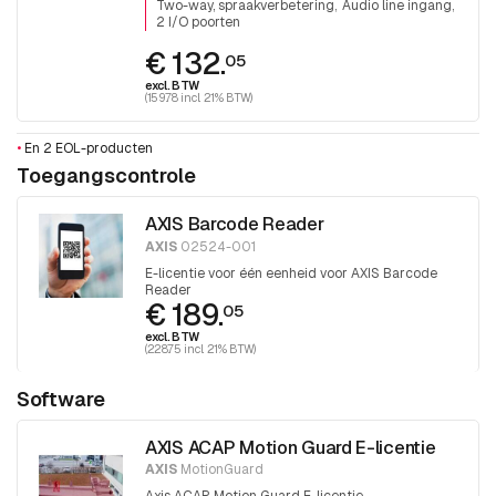
Two-way, spraakverbetering
Audio line ingang
hebben ingebouwd
2 I/O poorten
€ 132.
05
excl. BTW
(159.78 incl. 21% BTW)
•
En 2 EOL-producten
Toegangscontrole
AXIS Barcode Reader
AXIS
02524-001
E-licentie voor één eenheid voor AXIS Barcode
Reader
€ 189.
05
excl. BTW
(228.75 incl. 21% BTW)
Software
AXIS ACAP Motion Guard E-licentie
AXIS
MotionGuard