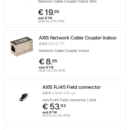
Network Cable Coupler Indoor Slim
€ 19.
95
excl. BTW
(24.14 incl. 21% BTW)
AXIS Network Cable Coupler Indoor
AXIS
5503-771
Network Cable Coupler Indoor
€ 8.
55
excl. BTW
(10.35 incl. 21% BTW)
AXIS RJ45 Field connector
AXIS
01996-001-ps
Axis RJ45 Field connector, 1 stuk
€ 53.
92
excl. BTW
(65.24 incl. 21% BTW)