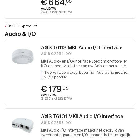
€ 664.
05
excl. BTW
(803.50 incl. 21% BTW)
•
En 1 EOL-product
Audio & I/O
AXIS T6112 MKII Audio I/O Interface
AXIS
02554-001
MKII Audio- en I/O-interface voegt microfoon- en
I/O-connectiviteit toe aan uw Axis-camera's die
deze mogelijkheden niet al ingebouwd hebben
Two-way, spraakverbetering
Audio line ingang
2 I/O poorten
€ 179.
55
excl. BTW
(217.26 incl. 21% BTW)
AXIS T6101 MKII Audio I/O Interface
AXIS
02553-001
MKII Audio I/O Interface maakt het gebruik van
tweerichtingsaudio en I/O-connectiviteit mogelijk
voor Axis-camera's die deze mogelijkheden niet al