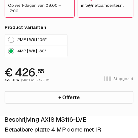
Op werkdagen van 09:00 –
info@netcamcenter.nl
17:00
Product varianten
2MP | Wit | 105°
4MP | Wit | 130°
€ 426.
55
Stopgezet
excl. BTW
(516.13 incl. 21% BTW)
+ Offerte
Beschrijving AXIS M3116-LVE
Betaalbare platte 4 MP dome met IR