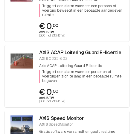
Axis ACAP Motion Guard E-licentie
Triggert een alarm wanneer een persoon of
voertuig beweegt in een bepaalde aangegeven
ruimte
€ 0.
00
excl. BTW
(0.00 incl. 21% BTW)
AXIS ACAP Loitering Guard E-licentie
AXIS
0333-602
Axis ACAP Loitering Guard E-licentie
Triggert een alarm wanneer personen of
voertuigen zich te lang in een bepaalde ruimte
begeven
€ 0.
00
excl. BTW
(0.00 incl. 21% BTW)
AXIS Speed Monitor
AXIS
SpeedMonitor
Gratis software verzamelt en geeft realtime