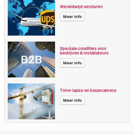
Wereldwijd versturen
Power over Ethernet
15W
Meer info
Maximale Beeldhoek
101° -130°
Videocompressie
H264
H265
MJPEG
Speciale condities voor
bedrijven & installateurs
Publicatiedatum
05-02-2020
Meer info
END-OF-LIFE sinds
30-11-2024
Time-lapse en bouwcamera
Meer info