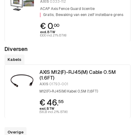
AXIS
0333-112
ACAP Axis Fence Guard licentie
Gratis
Bewaking van een zelf instelbare grens
€ 0.
00
excl. BTW
(0.00 incl. 21% BTW)
Diversen
Kabels
AXIS M12(F)-RJ45(M) Cable 0.5M
(1.6FT)
AXIS
01793-001
M12(F)-RJ45(M) Kabel 0,5M (1,6FT)
€ 46.
55
excl. BTW
(56.33 incl. 21% BTW)
Overige