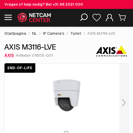
Vragen of hulp nodig? Bel
+31 46 2021 000
€ 426.
55
AXIS M3116-LVE
End-of-life
Inclusief EOL-producten
excl. BTW
Startpagina
NL
IP Camera's
Turret
AXIS M3116-LVE
AXIS M3116-LVE
AXIS
Artikelnr 01605-001
END-OF-LIFE