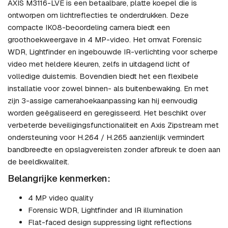
AXIS M3116-LVE is een betaalbare, platte koepel die is
ontworpen om lichtreflecties te onderdrukken. Deze
compacte IK08-beoordeling camera biedt een
groothoekweergave in 4 MP-video. Het omvat Forensic
WDR, Lightfinder en ingebouwde IR-verlichting voor scherpe
video met heldere kleuren, zelfs in uitdagend licht of
volledige duisternis. Bovendien biedt het een flexibele
installatie voor zowel binnen- als buitenbewaking. En met
zijn 3-assige camerahoekaanpassing kan hij eenvoudig
worden geëgaliseerd en geregisseerd. Het beschikt over
verbeterde beveiligingsfunctionaliteit en Axis Zipstream met
ondersteuning voor H.264 / H.265 aanzienlijk vermindert
bandbreedte en opslagvereisten zonder afbreuk te doen aan
de beeldkwaliteit.
Belangrijke kenmerken:
4 MP video quality
Forensic WDR, Lightfinder and IR illumination
Flat-faced design suppressing light reflections