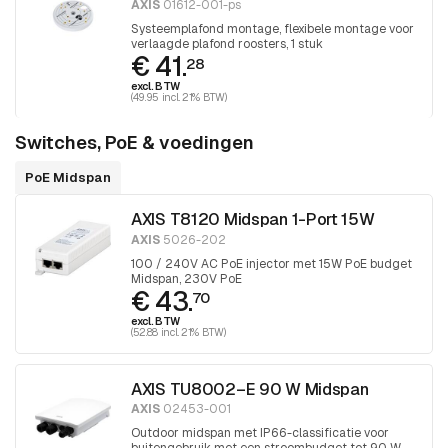
AXIS
01612-001-ps
Systeemplafond montage, flexibele montage voor
verlaagde plafond roosters, 1 stuk
€ 41.
28
excl. BTW
(49.95 incl. 21% BTW)
Switches, PoE & voedingen
PoE Midspan
AXIS T8120 Midspan 1-Port 15W
AXIS
5026-202
100 / 240V AC PoE injector met 15W PoE budget
Midspan, 230V PoE
€ 43.
70
excl. BTW
(52.88 incl. 21% BTW)
AXIS TU8002–E 90 W Midspan
AXIS
02453-001
Outdoor midspan met IP66-classificatie voor