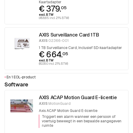
Kaartadapter
€ 379.
05
excl. BTW
(458.65 incl. 21% BTW)
AXIS Surveillance Card 1TB
AXIS
02366-001
1 TB Surveillance Card, Inclusief SD-kaartadapter
€ 664.
05
excl. BTW
(803.50 incl. 21% BTW)
•
En 1 EOL-product
Software
AXIS ACAP Motion Guard E-licentie
AXIS
MotionGuard
Axis ACAP Motion Guard E-licentie
Triggert een alarm wanneer een persoon of
voertuig beweegt in een bepaalde aangegeven
ruimte