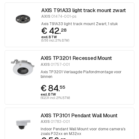
AXIS T91A33 light track mount zwart
AXIS
01474-001-ps
Axis T91A33 light track mount Zwart, 1 stuk
€ 42.
28
excl. BTW
(51.16 incl. 21% BTW)
AXIS TP3201 Recessed Mount
AXIS
01757-001
Axis TP3201 Verlaagde Plafondmontage voor
binnen
€ 84.
55
excl. BTW
(102.31 incl. 21% BTW)
AXIS TP3101 Pendant Wall Mount
AXIS
01783-001
Indoor Pendant Wall Mount voor dome camera's
zoals P32xx en M32xx