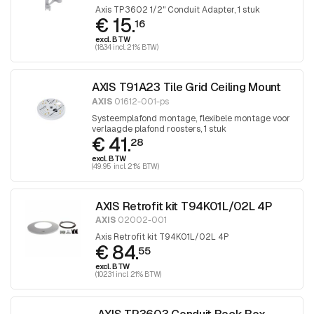
Axis TP3602 1/2" Conduit Adapter, 1 stuk
€ 15.
16
excl. BTW
(18.34 incl. 21% BTW)
AXIS T91A23 Tile Grid Ceiling Mount
AXIS
01612-001-ps
Systeemplafond montage, flexibele montage voor
verlaagde plafond roosters, 1 stuk
€ 41.
28
excl. BTW
(49.95 incl. 21% BTW)
AXIS Retrofit kit T94K01L/02L 4P
AXIS
02002-001
Axis Retrofit kit T94K01L/02L 4P
€ 84.
55
excl. BTW
(102.31 incl. 21% BTW)