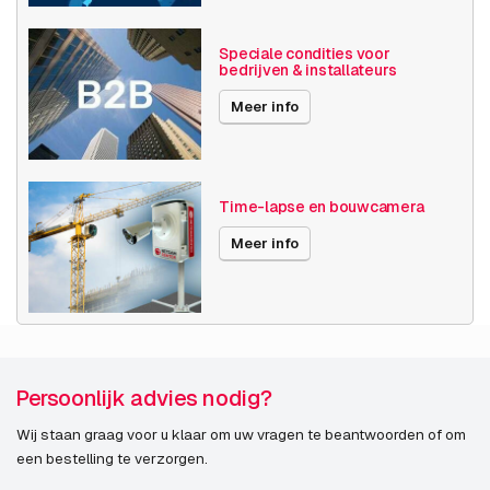
Maximale Beeldhoek
91° -100°
Optische zoom
1-10x
Speciale condities voor
bedrijven & installateurs
Videocompressie
H265
Meer info
Publicatiedatum
06-12-2019
Time-lapse en bouwcamera
Meer info
Persoonlijk advies nodig?
Wij staan graag voor u klaar om uw vragen te beantwoorden of om
een bestelling te verzorgen.