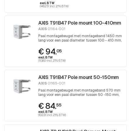
excl. BTW
(148.29 incl. 21% BTW)
AXIS T91B47 Pole mount 100-410mm
AXIS
01164-001
Paal montagebeugel met montageband 1450 mm
lang voor een paal diameter tussen 100 - 410 mm,
band wordt aangedraaid met Torx 30
€ 94.
schroevendraaier
05
excl. BTW
(113.80 incl. 21% BTW)
AXIS T91B47 Pole mount 50-150mm
AXIS
01165-001
Paal montagebeugel met montageband 570 mm
lang voor een paal diameter tussen 50 -150 mm,
band wordt aangedraaid met Torx 30
€ 84.
schroevendraaier
55
excl. BTW
(102.31 incl. 21% BTW)