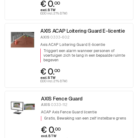
€ 0.
00
excl. BTW
(0.00 incl. 21% BTW)
AXIS ACAP Loitering Guard E-licentie
AXIS
0333-602
Axis ACAP Loitering Guard E-licentie
Triggert een alarm wanneer personen of
voertuigen zich te lang in een bepaalde ruimte
begeven
€ 0.
00
excl. BTW
(0.00 incl. 21% BTW)
AXIS Fence Guard
AXIS
0333-112
ACAP Axis Fence Guard licentie
Gratis
Bewaking van een zelf instelbare grens
€ 0.
00
excl. BTW