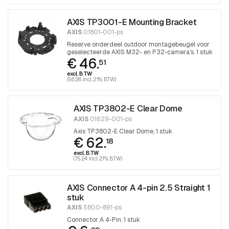
AXIS TP3001-E Mounting Bracket
AXIS
01801-001-ps
Reserve onderdeel outdoor montagebeugel voor
geselecteerde AXIS M32- en P32-camera's. 1 stuk
€ 46.
51
excl. BTW
(56.28 incl. 21% BTW)
AXIS TP3802-E Clear Dome
AXIS
01629-001-ps
Axis TP3802-E Clear Dome, 1 stuk
€ 62.
18
excl. BTW
(75.24 incl. 21% BTW)
AXIS Connector A 4-pin 2.5 Straight 1
stuk
AXIS
5800-891-ps
Connector A 4-Pin. 1 stuk