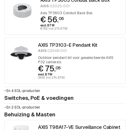
AXIS TP3603 Conduit Back Box
AXIS
02025-001
Axis TP3603 Conduit Back Box
€ 56.
05
excl. BTW
(67.82 incl. 21% BTW)
AXIS TP3103-E Pendant Kit
AXIS
02548-001
Outdoor pendant kit voor geselecteerde AXIS
P32 camera's.
€ 75.
05
excl. BTW
(90.81 incl. 21% BTW)
•
En 4 EOL-producten
Switches, PoE & voedingen
•
En 2 EOL-producten
Behuizing & Masten
AXIS T98A17-VE Surveillance Cabinet