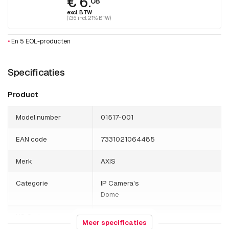
€ 6.
08
excl. BTW
(7.36 incl. 21% BTW)
•
En 5 EOL-producten
Specificaties
Product
Model number
01517-001
EAN code
7331021064485
Merk
AXIS
Categorie
IP Camera's
Dome
HS Code
852589
Meer specificaties