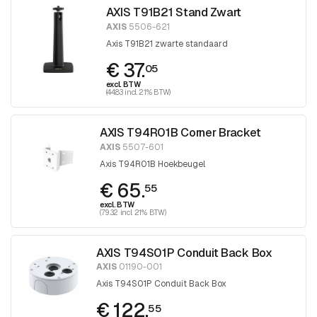
AXIS T91B21 Stand Zwart
AXIS
5506-621
Axis T91B21 zwarte standaard
€ 37.
05
excl. BTW
(44.83 incl. 21% BTW)
AXIS T94R01B Corner Bracket
AXIS
5507-601
Axis T94R01B Hoekbeugel
€ 65.
55
excl. BTW
(79.32 incl. 21% BTW)
AXIS T94S01P Conduit Back Box
AXIS
01190-001
Axis T94S01P Conduit Back Box
€ 122.
55