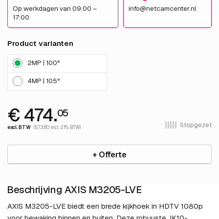
Op werkdagen van 09:00 –
info@netcamcenter.nl
17:00
Product varianten
2MP | 100°
4MP | 105°
€ 474.
05
Stopgezet
excl. BTW
(573.60 incl. 21% BTW)
+ Offerte
Beschrijving AXIS M3205-LVE
AXIS M3205-LVE biedt een brede kijkhoek in HDTV 1080p
voor bewaking binnen en buiten. Deze robuuste, IK10-