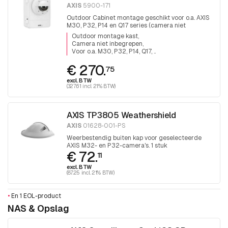
AXIS
5900-171
Outdoor Cabinet montage geschikt voor o.a. AXIS
M30, P32, P14 en Q17 series (camera niet
inbegrepen).
Outdoor montage kast
Camera niet inbegrepen
Voor o.a. M30, P32, P14, Q17, ..
€ 270.
75
excl. BTW
(327.61 incl. 21% BTW)
AXIS TP3805 Weathershield
AXIS
01628-001-PS
Weerbestendig buiten kap voor geselecteerde
AXIS M32- en P32-camera's. 1 stuk
€ 72.
11
excl. BTW
(87.25 incl. 21% BTW)
•
En 1 EOL-product
NAS & Opslag