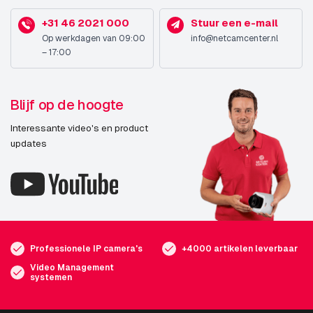
+31 46 2021 000
Stuur een e-mail
Op werkdagen van 09:00
info@netcamcenter.nl
– 17:00
Blijf op de hoogte
Interessante video's en product
updates
Professionele IP camera's
+4000 artikelen leverbaar
Video Management
systemen