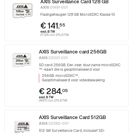
AXIS Surveillance Card 128 GB
AXIS
01491-001
Flashgeheugen 128 GB MicroSDXC Klasse 10
€ 141.
55
excl. BTW
(171.28 incl. 21% BTW)
AXIS Surveillance card 256GB
AXIS
02021-001
SD card 256GB, Een zeer duurzame microSDXC
™ -kaart die is geoptimaliseerd voor
videobewaking.
256GB, microSDXC™
Geoptimaliseerd voor videobewaking
€ 284.
05
excl. BTW
(343.70 incl. 21% BTW)
AXIS Surveillance Card 512GB
AXIS
02365-001
512 GB Surveillance Card, Inclusief SD-