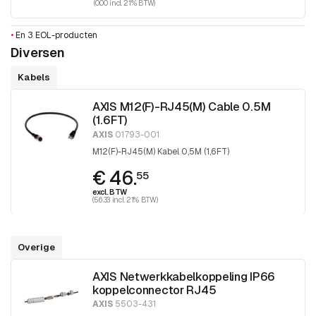
(0.00 incl. 21% BTW)
•
En 3 EOL-producten
Diversen
Kabels
AXIS M12(F)-RJ45(M) Cable 0.5M
(1.6FT)
AXIS
01793-001
M12(F)-RJ45(M) Kabel 0,5M (1,6FT)
€ 46.
55
excl. BTW
(56.33 incl. 21% BTW)
Overige
AXIS Netwerkkabelkoppeling IP66
koppelconnector RJ45
AXIS
5503-431