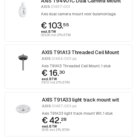
AXIS T94V01C Dual Camera Mount
AXIS
01457-001
Axis dual camera mount voor buismontage.
€ 103.
55
excl. BTW
(125.30 incl. 21% BTW)
AXIS T91A13 Threaded Ceil Mount
AXIS
01464-001-ps
Axis T91A13 Threaded Ceil Mount, 1 stuk
€ 16.
30
excl. BTW
(19.72 incl. 21% BTW)
AXIS T91A33 light track mount wit
AXIS
01467-001-ps
Axis T91A33 light track mount Wit, 1 stuk
€ 42.
28
excl. BTW
(51.16 incl. 21% BTW)