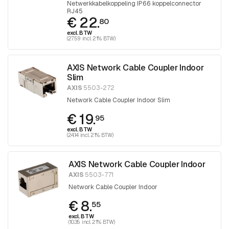
Netwerkkabelkoppeling IP66 koppelconnector
RJ45
€ 22.
80
excl. BTW
(27.59 incl. 21% BTW)
AXIS Network Cable Coupler Indoor
Slim
AXIS
5503-272
Network Cable Coupler Indoor Slim
€ 19.
95
excl. BTW
(24.14 incl. 21% BTW)
AXIS Network Cable Coupler Indoor
AXIS
5503-771
Network Cable Coupler Indoor
€ 8.
55
excl. BTW
(10.35 incl. 21% BTW)