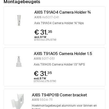
Montagebeugels
AXIS T91A04 Camera Holder ¾
AXIS
Ax5017-041
Axis T91A04 Camera Holder ¾" Nps
€ 31.
35
excl. BTW
(37.93 incl. 21% BTW)
AXIS T91A05 Camera Holder 1.5
AXIS
5017-051
Axis T91A05 Camera Holder 1.5" NPS
€ 31.
35
excl. BTW
(37.93 incl. 21% BTW)
AXIS T94P01B Corner bracket
AXIS
5504-711
Hoekmontagebeugel aluminium voor binnen en