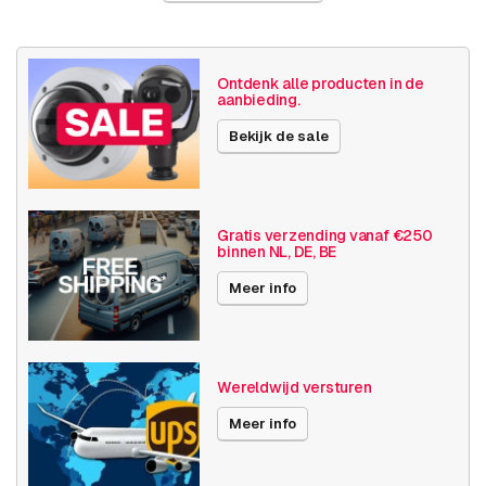
Land van herkomst
Polen
Gewicht
1085 gram
Ontdenk alle producten in de
aanbieding.
Grootte (lxbxh)
200 x 265 x 133 millimeters
Bekijk de sale
Camera
Buiten camera
eigenschappen
Ingebouwde infrarood
Vandalismebestendig
Gratis verzending vanaf €250
binnen NL, DE, BE
Basis functionaliteit
Dag en nacht
Invoer / uitvoer
Meer info
SD opslag
Resolutie
1080p (2MP)
Wereldwijd versturen
Axis Series
M32
Meer info
Power over Ethernet
15W