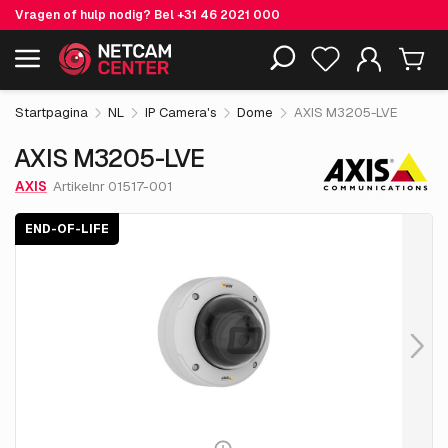
Vragen of hulp nodig? Bel
+31 46 2021 000
€ 474.
05
AXIS M3205-LVE
End-of-life
Inclusief EOL-producten
excl. BTW
Startpagina
NL
IP Camera's
Dome
AXIS M3205-LVE
AXIS M3205-LVE
AXIS
Artikelnr 01517-001
END-OF-LIFE