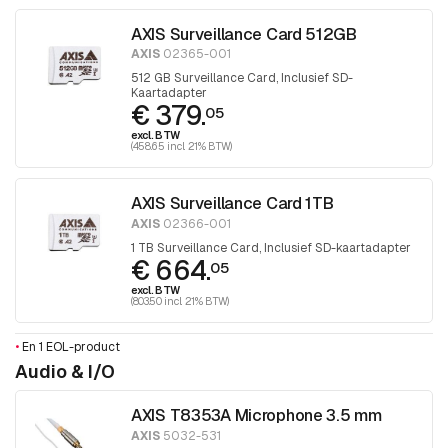
AXIS Surveillance Card 512GB
AXIS
02365-001
512 GB Surveillance Card, Inclusief SD-
Kaartadapter
€ 379.
05
excl. BTW
(458.65 incl. 21% BTW)
AXIS Surveillance Card 1TB
AXIS
02366-001
1 TB Surveillance Card, Inclusief SD-kaartadapter
€ 664.
05
excl. BTW
(803.50 incl. 21% BTW)
•
En 1 EOL-product
Audio & I/O
AXIS T8353A Microphone 3.5 mm
AXIS
5032-531