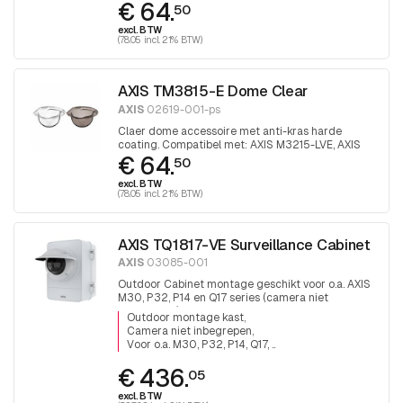
€ 64.
M3216-LVE.
50
excl. BTW
(78.05 incl. 21% BTW)
AXIS TM3815-E Dome Clear
AXIS
02619-001-ps
Claer dome accessoire met anti-kras harde
coating. Compatibel met: AXIS M3215-LVE, AXIS
€ 64.
M3216-LVE. 1 stuk
50
excl. BTW
(78.05 incl. 21% BTW)
AXIS TQ1817-VE Surveillance Cabinet
AXIS
03085-001
Outdoor Cabinet montage geschikt voor o.a. AXIS
M30, P32, P14 en Q17 series (camera niet
inbegrepen). Deze kast heeft een dikke deur
Outdoor montage kast
inbouw diepte 229 mm
Camera niet inbegrepen
Voor o.a. M30, P32, P14, Q17, ..
€ 436.
05
excl. BTW