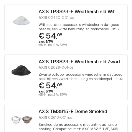
AXIS TP3823-E Weathershield Wit
AXIS
02490-001-ps
Witte outdoor accessoire windscherm dat goed
past bij een witte behuizing en rookkoepel. 1 stuk
€ 54.
08
excl. BTW
(65.44 incl. 21% BTW)
AXIS TP3823-E Weathershield Zwart
AXIS
02629-001-ps
Zwarte outdoor accessoire windscherm dat goed
past bij een zwarte behuizing en rookkoepel. 1 stuk
€ 54.
08
excl. BTW
(65.44 incl. 21% BTW)
AXIS TM3815-E Dome Smoked
AXIS
02618-001-ps
Smoked dome accessoire met anti-kras harde
coating. Compatibel met: AXIS M3215-LVE, AXIS