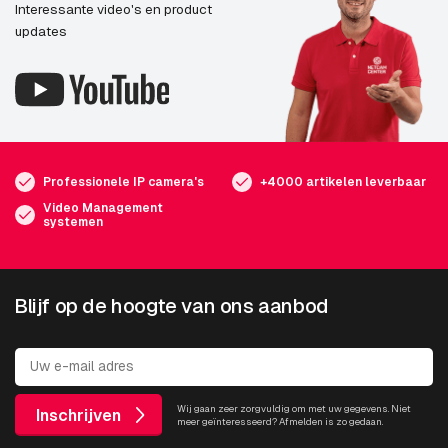
Interessante video's en product
updates
Professionele IP camera's
+4000 artikelen leverbaar
Video Management
systemen
Blijf op de hoogte van ons aanbod
Wij gaan zeer zorgvuldig om met uw gegevens. Niet
Inschrijven
meer geïnteresseerd? Afmelden is zo gedaan.