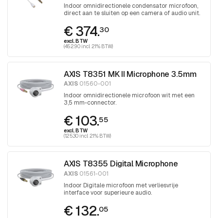
Indoor omnidirectionele condensator microfoon,
direct aan te sluiten op een camera of audio unit.
€ 374.
30
excl. BTW
(452.90 incl. 21% BTW)
AXIS T8351 MK II Microphone 3.5mm
AXIS
01560-001
Indoor omnidirectionele microfoon wit met een
3,5 mm-connector.
€ 103.
55
excl. BTW
(125.30 incl. 21% BTW)
AXIS T8355 Digital Microphone
AXIS
01561-001
Indoor Digitale microfoon met verliesvrije
interface voor superieure audio.
€ 132.
05