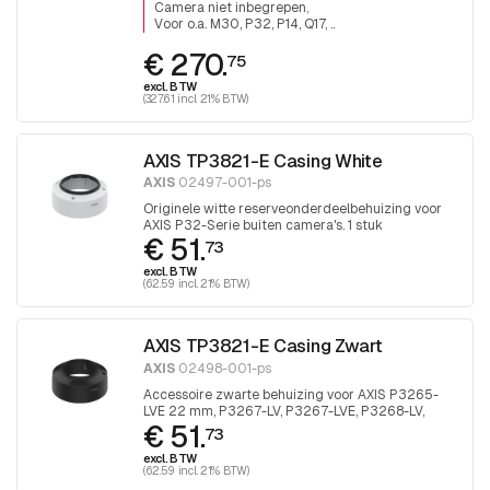
Camera niet inbegrepen
Voor o.a. M30, P32, P14, Q17, ..
€ 270.
75
excl. BTW
(327.61 incl. 21% BTW)
AXIS TP3821-E Casing White
AXIS
02497-001-ps
Originele witte reserveonderdeelbehuizing voor
AXIS P32-Serie buiten camera's. 1 stuk
€ 51.
73
excl. BTW
(62.59 incl. 21% BTW)
AXIS TP3821-E Casing Zwart
AXIS
02498-001-ps
Accessoire zwarte behuizing voor AXIS P3265-
LVE 22 mm, P3267-LV, P3267-LVE, P3268-LV,
€ 51.
P3268-LVE. 1 stuk
73
excl. BTW
(62.59 incl. 21% BTW)