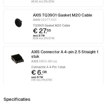
(45.92 incl. 21% BTW)
AXIS TQ3901 Gasket M20 Cable
AXIS
02277-001
TQ3901 Gasket M20 Cable
€ 27.
55
excl. BTW
(33.34 incl. 21% BTW)
AXIS Connector A 4-pin 2.5 Straight 1
stuk
AXIS
5800-891-ps
Connector A 4-Pin. 1 stuk
€ 6.
08
excl. BTW
(7.36 incl. 21% BTW)
Specificaties