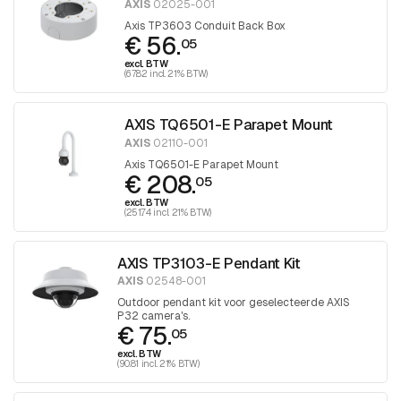
AXIS
02025-001
Axis TP3603 Conduit Back Box
€ 56.
05
excl. BTW
(67.82 incl. 21% BTW)
AXIS TQ6501-E Parapet Mount
AXIS
02110-001
Axis TQ6501-E Parapet Mount
€ 208.
05
excl. BTW
(251.74 incl. 21% BTW)
AXIS TP3103-E Pendant Kit
AXIS
02548-001
Outdoor pendant kit voor geselecteerde AXIS
P32 camera's.
€ 75.
05
excl. BTW
(90.81 incl. 21% BTW)