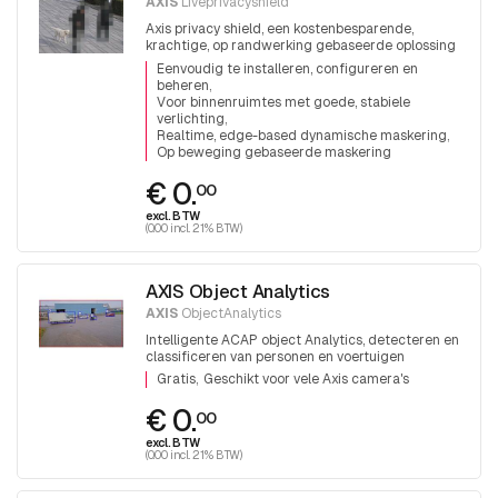
AXIS
Liveprivacyshield
Axis privacy shield, een kostenbesparende,
krachtige, op randwerking gebaseerde oplossing
om privacy te beschermen.
Eenvoudig te installeren, configureren en
beheren
Voor binnenruimtes met goede, stabiele
verlichting
Realtime, edge-based dynamische maskering
Op beweging gebaseerde maskering
€ 0.
00
excl. BTW
(0.00 incl. 21% BTW)
AXIS Object Analytics
AXIS
ObjectAnalytics
Intelligente ACAP object Analytics, detecteren en
classificeren van personen en voertuigen
Gratis
Geschikt voor vele Axis camera's
€ 0.
00
excl. BTW
(0.00 incl. 21% BTW)