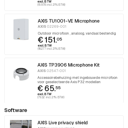
excl. BTW
(159.78 incl. 21% BTW)
AXIS TU1001-VE Microphone
AXIS
02269-001
Outdoor microfoon , analoog, vandaal bestendig
€ 151.
05
excl. BTW
(182.77 incl. 21% BTW)
AXIS TP3906 Microphone Kit
AXIS
02547-001
Accessoirebehuizing met ingebouwde microfoon
voor geselecteerde Axis P32 modellen
€ 65.
55
excl. BTW
(79.32 incl. 21% BTW)
Software
AXIS Live privacy shield