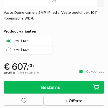
Vaste Dome camera 2MP, IR led's, Vaste beeldhoek 101°,
Forensische WDR.
Product varianten
2MP | 101°
4MP | 102°
€ 607.
05
Op voorraad
excl. BTW
(734.53 incl. 21% BTW)
Bestel nu
+ Offerte