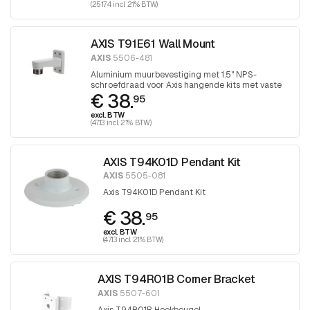
(251.74 incl. 21% BTW)
AXIS T91E61 Wall Mount
AXIS
5506-481
Aluminium muurbevestiging met 1.5" NPS-
schroefdraad voor Axis hangende kits met vaste
€ 38.
koepel.
95
excl. BTW
(47.13 incl. 21% BTW)
AXIS T94K01D Pendant Kit
AXIS
5505-081
Axis T94K01D Pendant Kit
€ 38.
95
excl. BTW
(47.13 incl. 21% BTW)
AXIS T94R01B Corner Bracket
AXIS
5507-601
Axis T94R01B Hoekbeugel