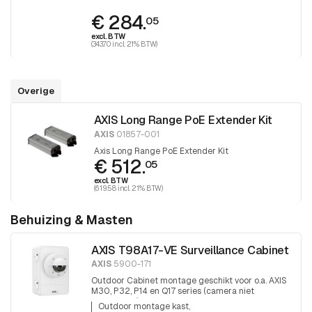
groter dan 100 meter
€ 284.
05
excl. BTW
(343.70 incl. 21% BTW)
Overige
AXIS Long Range PoE Extender Kit
AXIS
01857-001
Axis Long Range PoE Extender Kit
€ 512.
05
excl. BTW
(619.58 incl. 21% BTW)
Behuizing & Masten
AXIS T98A17-VE Surveillance Cabinet
AXIS
5900-171
Outdoor Cabinet montage geschikt voor o.a. AXIS
M30, P32, P14 en Q17 series (camera niet
inbegrepen).
Outdoor montage kast