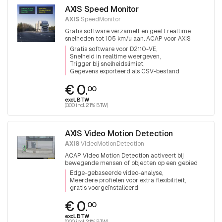
AXIS Speed Monitor
AXIS
SpeedMonitor
Gratis software verzamelt en geeft realtime
snelheden tot 105 km/u aan. ACAP voor AXIS
D2110-VE radar
Gratis software voor D2110-VE
Snelheid in realtime weergeven
Trigger bij snelheidslimiet
Gegevens exporteerd als CSV-bestand
€ 0.
00
excl. BTW
(0.00 incl. 21% BTW)
AXIS Video Motion Detection
AXIS
VideoMotionDetection
ACAP Video Motion Detection activeert bij
bewegende mensen of objecten op een gebied
Edge-gebaseerde video-analyse
Meerdere profielen voor extra flexibiliteit
gratis voorgeïnstalleerd
€ 0.
00
excl. BTW
(0.00 incl. 21% BTW)