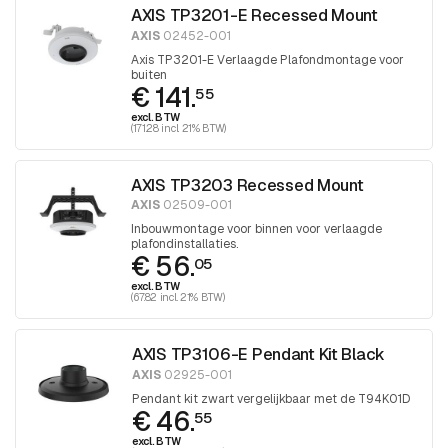
AXIS TP3201-E Recessed Mount
AXIS
02452-001
Axis TP3201-E Verlaagde Plafondmontage voor
buiten
€ 141.
55
excl. BTW
(171.28 incl. 21% BTW)
AXIS TP3203 Recessed Mount
AXIS
02509-001
Inbouwmontage voor binnen voor verlaagde
plafondinstallaties.
€ 56.
05
excl. BTW
(67.82 incl. 21% BTW)
AXIS TP3106-E Pendant Kit Black
AXIS
02925-001
Pendant kit zwart vergelijkbaar met de T94K01D
€ 46.
55
excl. BTW