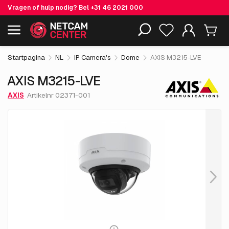
Vragen of hulp nodig? Bel
+31 46 2021 000
€ 607.
05
AXIS M3215-LVE
Inclusief EOL-producten
excl. BTW
Startpagina
NL
IP Camera's
Dome
AXIS M3215-LVE
AXIS M3215-LVE
AXIS
Artikelnr 02371-001