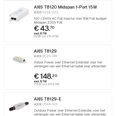
AXIS T8120 Midspan 1-Port 15W
AXIS
5026-202
100 / 240V AC PoE injector met 15W PoE budget
Midspan, 230V PoE
€ 43.
70
excl. BTW
(52.88 incl. 21% BTW)
AXIS T8129
AXIS
5025-281
Indoor Power over Ethernet Extender, voor het
verlengen van een Ethernet kabel over afstanden
groter dan 100 meter
€ 148.
20
excl. BTW
(179.32 incl. 21% BTW)
AXIS T8129-E
AXIS
01148-001
Outdoor Power over Ethernet Extender, voor het
verlengen van een Ethernet kabel over afstanden