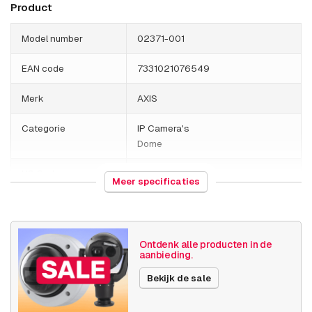
Product
Model number
02371-001
EAN code
7331021076549
Merk
AXIS
Categorie
IP Camera's
Dome
HS Code
852589
Meer specificaties
Land van herkomst
Mexico
Gewicht
1063 gram
Ontdenk alle producten in de
aanbieding.
Grootte (lxbxh)
210 x 200 x 145 millimeters
Bekijk de sale
Camera
Buiten camera
eigenschappen
Ingebouwde infrarood