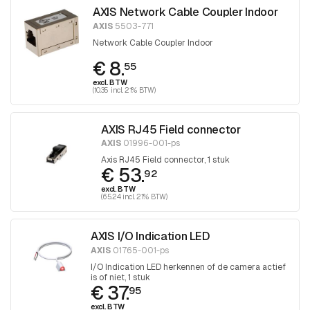
AXIS Network Cable Coupler Indoor
AXIS
5503-771
Network Cable Coupler Indoor
€ 8.
55
excl. BTW
(10.35 incl. 21% BTW)
AXIS RJ45 Field connector
AXIS
01996-001-ps
Axis RJ45 Field connector, 1 stuk
€ 53.
92
excl. BTW
(65.24 incl. 21% BTW)
AXIS I/O Indication LED
AXIS
01765-001-ps
I/O Indication LED herkennen of de camera actief
is of niet, 1 stuk
€ 37.
95
excl. BTW