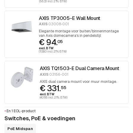
(56.33 incl. 21% BTW)
AXIS TP3005-E Wall Mount
AXIS
03008-001
Elegante montage voor buiten/binnenmontage
van Axis domecamera's in pendelstijl
€ 94.
05
excl. BTW
(113.80 incl. 21% BTW)
AXIS TQ1503-E Dual Camera Mount
AXIS
03156-001
AXIS dual camera mount voor muur montage.
€ 331.
55
excl. BTW
(401.18 incl. 21% BTW)
•
En 1 EOL-product
Switches, PoE & voedingen
PoE Midspan