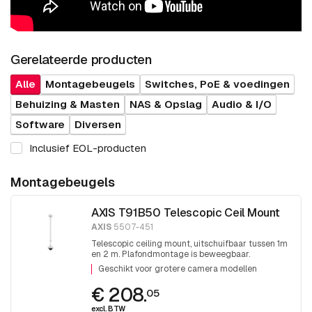
Gerelateerde producten
Alle
Montagebeugels
Switches, PoE & voedingen
Behuizing & Masten
NAS & Opslag
Audio & I/O
Software
Diversen
Inclusief EOL-producten
Montagebeugels
AXIS T91B50 Telescopic Ceil Mount
AXIS
5507-451
Telescopic ceiling mount, uitschuifbaar tussen 1m
en 2 m. Plafondmontage is beweegbaar.
Eindschroefdraad 1,5 inch PT draad.
Geschikt voor grotere camera modellen
€ 208.
05
excl. BTW