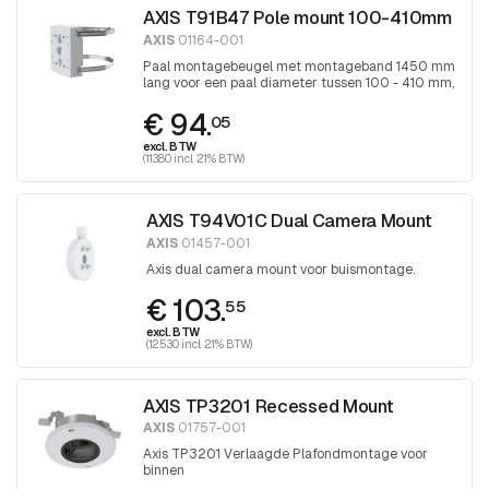
AXIS T91B47 Pole mount 100-410mm
AXIS
01164-001
Paal montagebeugel met montageband 1450 mm
lang voor een paal diameter tussen 100 - 410 mm,
band wordt aangedraaid met Torx 30
€ 94.
schroevendraaier
05
excl. BTW
(113.80 incl. 21% BTW)
AXIS T94V01C Dual Camera Mount
AXIS
01457-001
Axis dual camera mount voor buismontage.
€ 103.
55
excl. BTW
(125.30 incl. 21% BTW)
AXIS TP3201 Recessed Mount
AXIS
01757-001
Axis TP3201 Verlaagde Plafondmontage voor
binnen