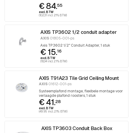
€ 84.
55
excl. BTW
(102.31 incl. 21% BTW)
AXIS TP3602 1/2 conduit adapter
AXIS
01805-001-ps
Axis TP3602 1/2" Conduit Adapter, 1 stuk
€ 15.
16
excl. BTW
(18.34 incl. 21% BTW)
AXIS T91A23 Tile Grid Ceiling Mount
AXIS
01612-001-ps
Systeemplafond montage, flexibele montage voor
verlaagde plafond roosters, 1 stuk
€ 41.
28
excl. BTW
(49.95 incl. 21% BTW)
AXIS TP3603 Conduit Back Box