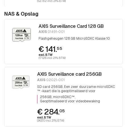
(527.62 incl. 21% BTW)
NAS & Opslag
AXIS Surveillance Card 128 GB
AXIS
01491-001
Flashgeheugen 128 GB MicroSDXC Klasse 10
€ 141.
55
excl. BTW
(171.28 incl. 21% BTW)
AXIS Surveillance card 256GB
AXIS
02021-001
SD card 256GB, Een zeer duurzame microSDXC
™ -kaart die is geoptimaliseerd voor
videobewaking.
256GB, microSDXC™
Geoptimaliseerd voor videobewaking
€ 284.
05
excl. BTW
(343.70 incl. 21% BTW)