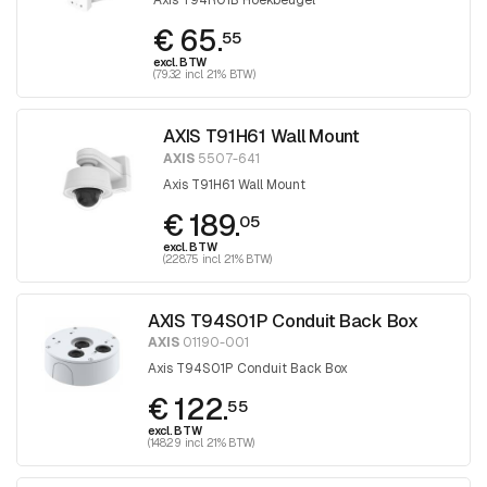
€ 65.
55
excl. BTW
(79.32 incl. 21% BTW)
AXIS T91H61 Wall Mount
AXIS
5507-641
Axis T91H61 Wall Mount
€ 189.
05
excl. BTW
(228.75 incl. 21% BTW)
AXIS T94S01P Conduit Back Box
AXIS
01190-001
Axis T94S01P Conduit Back Box
€ 122.
55
excl. BTW
(148.29 incl. 21% BTW)