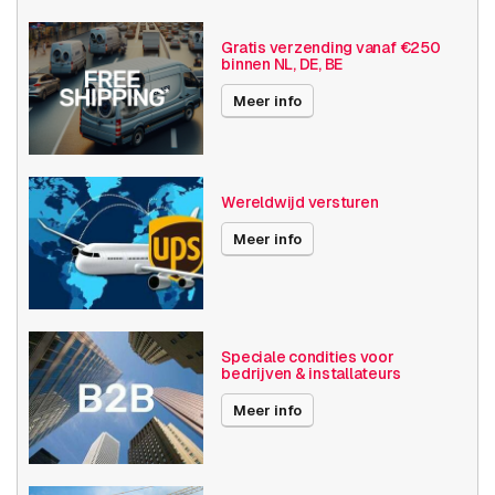
Basis functionaliteit
Dag en nacht
Gratis verzending vanaf €250
binnen NL, DE, BE
Invoer / uitvoer
Audio
Meer info
Resolutie
1080p (2MP)
Axis Series
M32
Wereldwijd versturen
Power over Ethernet
15W
Meer info
Maximale Beeldhoek
101° -130°
Videocompressie
H264
H265
Speciale condities voor
bedrijven & installateurs
MJPEG
Meer info
Publicatiedatum
05-08-2022