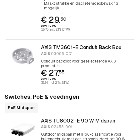
Maakt strakke en discrete videobewaking
mogelijk
€ 29.
50
excl. BTW
(35.70 incl. 21% BTW)
AXIS TM3601-E Conduit Back Box
AXIS
03096-001
Conduit backbox voor geselecteerde AXIS
producten
€ 27.
55
excl. BTW
(33.34 incl. 21% BTW)
Switches, PoE & voedingen
PoE Midspan
AXIS TU8002–E 90 W Midspan
AXIS
02453-001
Outdoor midspan met IP66-classificatie voor
buitengebruik met een stroombudget tot 90 W.