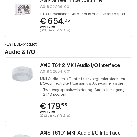
AXIS Surveillance Card 1TB
AXIS
02366-001
1 TB Surveillance Card, Inclusief SD-kaartadapter
€ 664.
05
excl. BTW
(803.50 incl. 21% BTW)
•
En 1 EOL-product
Audio & I/O
AXIS T6112 MKII Audio I/O Interface
AXIS
02554-001
MKII Audio- en I/O-interface voegt microfoon- en
I/O-connectiviteit toe aan uw Axis-camera's die
deze mogelijkheden niet al ingebouwd hebben
Two-way, spraakverbetering
Audio line ingang
2 I/O poorten
€ 179.
55
excl. BTW
(217.26 incl. 21% BTW)
AXIS T6101 MKII Audio I/O Interface