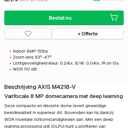
excl. BTW
(642.57 incl. 21% BTW)
Bestel nu
+ Offerte
Indoor 8MP 15fps
Zoom lens 93°-47°
Lichtgevoeligheid kleur: 0.24lx, B/W: 0.04lx, IR on 0lx
WDR 110 dB
Beschrijving AXIS M4218-V
Varifocale 8 MP domecamera met deep learning
Deze compacte en discrete dome levert geweldige
beeldkwaliteit in superieur 4K. Bovendien kan hij dankzij
WDR moeilijke lichtomstandigheden aan. Met een deep
learning processing unit (DLPU) kunt u profiteren van