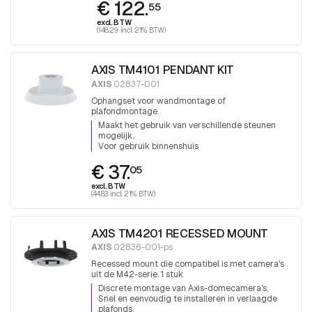
€ 122.
55
excl. BTW
(148.29 incl. 21% BTW)
AXIS TM4101 PENDANT KIT
AXIS
02837-001
Ophangset voor wandmontage of
plafondmontage.
Maakt het gebruik van verschillende steunen
mogelijk
Voor gebruik binnenshuis
€ 37.
05
excl. BTW
(44.83 incl. 21% BTW)
AXIS TM4201 RECESSED MOUNT
AXIS
02836-001-ps
Recessed mount die compatibel is met camera's
uit de M42-serie. 1 stuk
Discrete montage van Axis-domecamera's
Snel en eenvoudig te installeren in verlaagde
plafonds