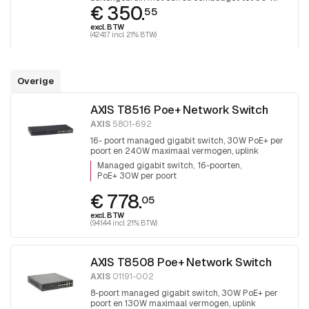
€ 350.
55
excl. BTW
(424.17 incl. 21% BTW)
Overige
AXIS T8516 Poe+ Network Switch
AXIS
5801-692
16- poort managed gigabit switch, 30W PoE+ per
poort en 240W maximaal vermogen, uplink
2xRJ45 en 2x SFP
Managed gigabit switch
16-poorten
PoE+ 30W per poort
€ 778.
05
excl. BTW
(941.44 incl. 21% BTW)
AXIS T8508 Poe+ Network Switch
AXIS
01191-002
8-poort managed gigabit switch, 30W PoE+ per
poort en 130W maximaal vermogen, uplink