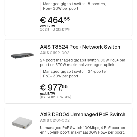
2xRJ45 en 2x SFP, fanless
Managed gigabit switch
8-poorten
PoE+ 30W per poort
€ 464.
55
excl. BTW
(562.11 incl. 21% BTW)
AXIS T8524 Poe+ Network Switch
AXIS
01192-002
24 poort managed gigabit switch, 30W PoE+ per
poort en 370W maximaal vermogen, uplink
2xRJ45 en 2x SFP.
Managed gigabit switch
24-poorten
PoE+ 30W per poort
€ 977.
55
excl. BTW
(1,182.84 incl. 21% BTW)
AXIS D8004 Unmanaged PoE Switch
AXIS
02101-002
Unmanaged PoE Switch 100Mbps, 4 PoE poorten
en 1 up-link poort, maximaal 30W PoE+ per poort,