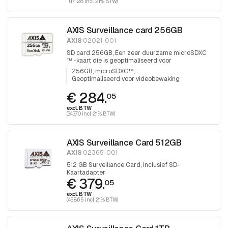
(171.28 incl. 21% BTW)
AXIS Surveillance card 256GB
AXIS
02021-001
SD card 256GB, Een zeer duurzame microSDXC
™ -kaart die is geoptimaliseerd voor
videobewaking.
256GB, microSDXC™
Geoptimaliseerd voor videobewaking
€ 284.
05
excl. BTW
(343.70 incl. 21% BTW)
AXIS Surveillance Card 512GB
AXIS
02365-001
512 GB Surveillance Card, Inclusief SD-
Kaartadapter
€ 379.
05
excl. BTW
(458.65 incl. 21% BTW)