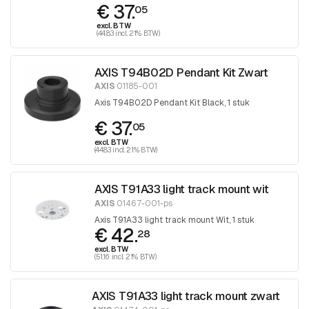
€ 37.
05
excl. BTW
(44.83 incl. 21% BTW)
AXIS T94B02D Pendant Kit Zwart
AXIS
01185-001
Axis T94B02D Pendant Kit Black, 1 stuk
€ 37.
05
excl. BTW
(44.83 incl. 21% BTW)
AXIS T91A33 light track mount wit
AXIS
01467-001-ps
Axis T91A33 light track mount Wit, 1 stuk
€ 42.
28
excl. BTW
(51.16 incl. 21% BTW)
AXIS T91A33 light track mount zwart