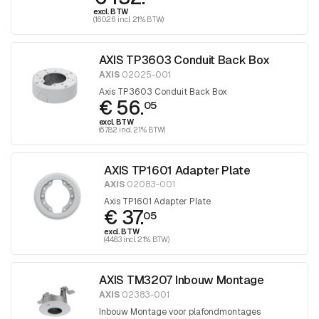
excl. BTW
(160.26 incl. 21% BTW)
AXIS TP3603 Conduit Back Box
AXIS
02025-001
Axis TP3603 Conduit Back Box
€ 56.
05
excl. BTW
(67.82 incl. 21% BTW)
AXIS TP1601 Adapter Plate
AXIS
02083-001
Axis TP1601 Adapter Plate
€ 37.
05
excl. BTW
(44.83 incl. 21% BTW)
AXIS TM3207 Inbouw Montage
AXIS
02383-001
Inbouw Montage voor plafondmontages