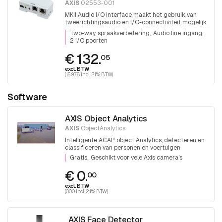
AXIS
02553-001
MKII Audio I/O Interface maakt het gebruik van
tweerichtingsaudio en I/O-connectiviteit mogelijk
voor Axis-camera's die deze mogelijkheden niet al
Two-way, spraakverbetering
Audio line ingang
hebben ingebouwd
2 I/O poorten
€ 132.
05
excl. BTW
(159.78 incl. 21% BTW)
Software
AXIS Object Analytics
AXIS
ObjectAnalytics
Intelligente ACAP object Analytics, detecteren en
classificeren van personen en voertuigen
Gratis
Geschikt voor vele Axis camera's
€ 0.
00
excl. BTW
(0.00 incl. 21% BTW)
AXIS Face Detector