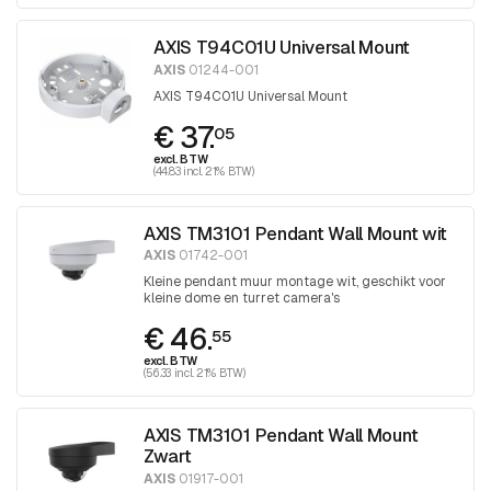
AXIS T94C01U Universal Mount
AXIS
01244-001
AXIS T94C01U Universal Mount
€ 37.
05
excl. BTW
(44.83 incl. 21% BTW)
AXIS TM3101 Pendant Wall Mount wit
AXIS
01742-001
Kleine pendant muur montage wit, geschikt voor
kleine dome en turret camera's
€ 46.
55
excl. BTW
(56.33 incl. 21% BTW)
AXIS TM3101 Pendant Wall Mount
Zwart
AXIS
01917-001