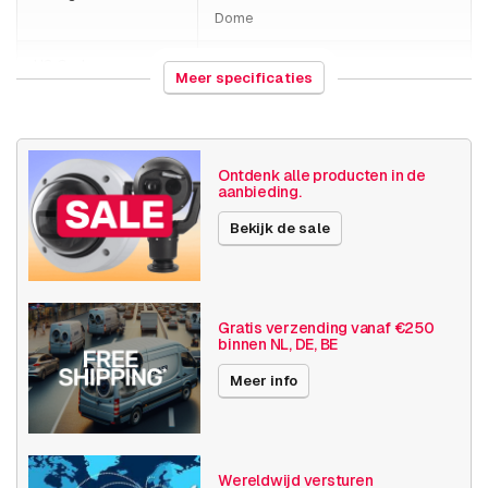
Dome
HS Code
852589
Meer specificaties
Land van herkomst
Thailand
Gewicht
480 gram
Ontdenk alle producten in de
aanbieding.
Grootte (lxbxh)
125 x 135 x 90 millimeters
Bekijk de sale
Camera
Binnen camera
eigenschappen
Vandalismebestendig
Basis functionaliteit
Dag en nacht
Gratis verzending vanaf €250
binnen NL, DE, BE
Invoer / uitvoer
Audio
Meer info
SD opslag
Resolutie
4K (8.3MP) of hoger
Wereldwijd versturen