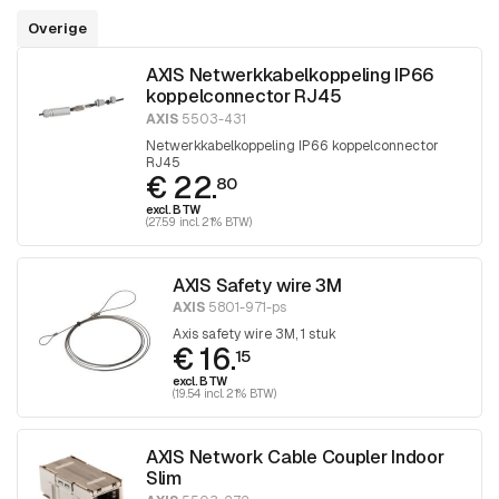
Overige
AXIS Netwerkkabelkoppeling IP66
koppelconnector RJ45
AXIS
5503-431
Netwerkkabelkoppeling IP66 koppelconnector
RJ45
€ 22.
80
excl. BTW
(27.59 incl. 21% BTW)
AXIS Safety wire 3M
AXIS
5801-971-ps
Axis safety wire 3M, 1 stuk
€ 16.
15
excl. BTW
(19.54 incl. 21% BTW)
AXIS Network Cable Coupler Indoor
Slim