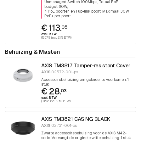
totaal PoE budget is 60W
Unmanaged Switch 100Mbps, Totaal PoE
budget 60W
4 PoE poorten en 1 up-link poort, Maximaal 30W
PoE+ per poort
€ 113.
05
excl. BTW
(136.79 incl. 21% BTW)
Behuizing & Masten
AXIS TM3817 Tamper-resistant Cover
AXIS
02572-001-ps
Accessoirebehuizing om geknoei te voorkomen. 1
stuk
€ 28.
03
excl. BTW
(33.92 incl. 21% BTW)
AXIS TM3821 CASING BLACK
AXIS
02731-001-ps
Zwarte accessoirebehuizing voor de AXIS M42-
serie. Vervangt de originele witte behuizing. 1 stuk