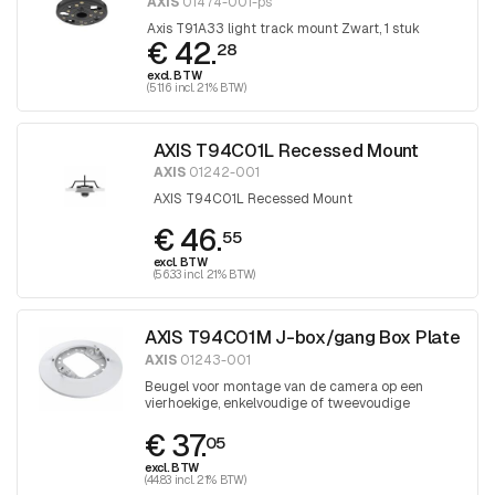
AXIS
01474-001-ps
Axis T91A33 light track mount Zwart, 1 stuk
€ 42.
28
excl. BTW
(51.16 incl. 21% BTW)
AXIS T94C01L Recessed Mount
AXIS
01242-001
AXIS T94C01L Recessed Mount
€ 46.
55
excl. BTW
(56.33 incl. 21% BTW)
AXIS T94C01M J-box/gang Box Plate
AXIS
01243-001
Beugel voor montage van de camera op een
vierhoekige, enkelvoudige of tweevoudige
aansluitdoos
€ 37.
05
excl. BTW
(44.83 incl. 21% BTW)