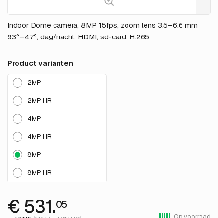
Indoor Dome camera, 8MP 15fps, zoom lens 3.5–6.6 mm
93°–47°, dag/nacht, HDMI, sd-card, H.265
Product varianten
2MP
2MP | IR
4MP
4MP | IR
8MP
8MP | IR
€ 531.
05
Op voorraad