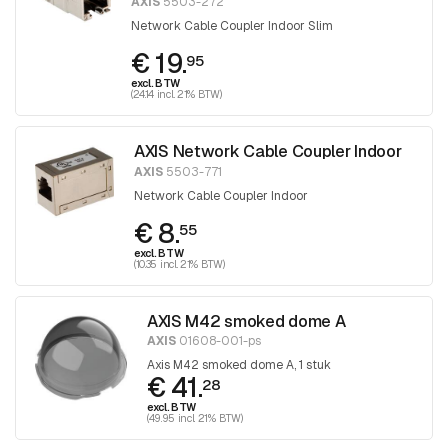
AXIS
5503-272
Network Cable Coupler Indoor Slim
€ 19.
95
excl. BTW
(24.14 incl. 21% BTW)
AXIS Network Cable Coupler Indoor
AXIS
5503-771
Network Cable Coupler Indoor
€ 8.
55
excl. BTW
(10.35 incl. 21% BTW)
AXIS M42 smoked dome A
AXIS
01608-001-ps
Axis M42 smoked dome A, 1 stuk
€ 41.
28
excl. BTW
(49.95 incl. 21% BTW)