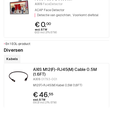
AXIS
FaceDetector
ACAP Face Detector
Detectie van gezichten
Voorkomt diefstal
€ 0.
00
excl. BTW
(0.00 incl. 21% BTW)
•
En 1 EOL-product
Diversen
Kabels
AXIS M12(F)-RJ45(M) Cable 0.5M
(1.6FT)
AXIS
01793-001
M12(F)-RJ45(M) Kabel 0,5M (1,6FT)
€ 46.
55
excl. BTW
(56.33 incl. 21% BTW)