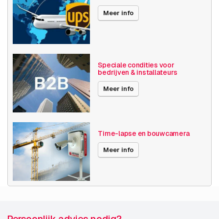
Axis Series
M42
Meer info
Power over Ethernet
15W
Maximale Beeldhoek
91° -100°
Optische zoom
1-10x
Speciale condities voor
bedrijven & installateurs
Videocompressie
H264
Meer info
H265
MJPEG
Publicatiedatum
02-05-2023
Time-lapse en bouwcamera
Meer info