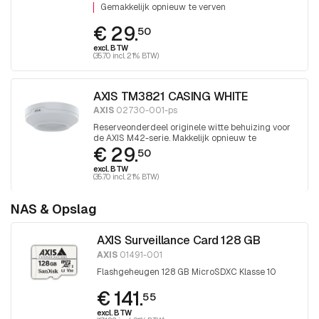
Gemakkelijk opnieuw te verven
€ 29.
50
excl. BTW
(35.70 incl. 21% BTW)
AXIS TM3821 CASING WHITE
AXIS
02730-001-ps
Reserveonderdeel originele witte behuizing voor
de AXIS M42-serie. Makkelijk opnieuw te
€ 29.
schilderen. 1 stuk
50
excl. BTW
(35.70 incl. 21% BTW)
NAS & Opslag
AXIS Surveillance Card 128 GB
AXIS
01491-001
Flashgeheugen 128 GB MicroSDXC Klasse 10
€ 141.
55
excl. BTW