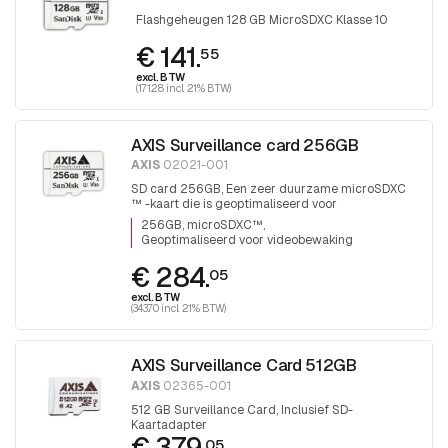
Flashgeheugen 128 GB MicroSDXC Klasse 10
€ 141.
55
excl. BTW
(171.28 incl. 21% BTW)
AXIS Surveillance card 256GB
AXIS
02021-001
SD card 256GB, Een zeer duurzame microSDXC
™ -kaart die is geoptimaliseerd voor
videobewaking.
256GB, microSDXC™
Geoptimaliseerd voor videobewaking
€ 284.
05
excl. BTW
(343.70 incl. 21% BTW)
AXIS Surveillance Card 512GB
AXIS
02365-001
512 GB Surveillance Card, Inclusief SD-
Kaartadapter
€ 379.
05