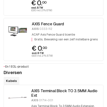
€ 0.
00
excl. BTW
(0.00 incl. 21% BTW)
AXIS Fence Guard
AXIS
0333-112
ACAP Axis Fence Guard licentie
Gratis
Bewaking van een zelf instelbare grens
€ 0.
00
excl. BTW
(0.00 incl. 21% BTW)
•
En 1 EOL-product
Diversen
Kabels
AXIS Terminal Block TO 3.5MM Audio
Ext
AXIS
01714-001
Axis Terminal Block To 3.5MM Audio Extension,