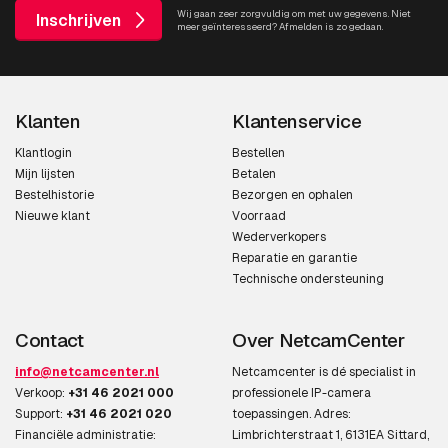
Wij gaan zeer zorgvuldig om met uw gegevens. Niet
Inschrijven
meer geïnteresseerd? Afmelden is zo gedaan.
Pan bereik
0 - 360°
Pan snelheid
150 °/sec
Klanten
Klantenservice
Camera sluitertijd
1/66500 - 2 s
Klantlogin
Bestellen
Video
Mijn lijsten
Betalen
Bestelhistorie
Bezorgen en ophalen
Nieuwe klant
Voorraad
Maximum resolutie
1920 x 1080 Pixels
Wederverkopers
Reparatie en garantie
Videocompressieformaten
H.264,M-JPEG
Technische ondersteuning
Maximaal 30 frames per
30 fps
seconde
Contact
Over NetcamCenter
Videostreaming
Ja
info@netcamcenter.nl
Netcamcenter is dé specialist in
Verkoop:
+31 46 2021 000
professionele IP-camera
Aanpassing van de
Helderheid, Contrast,
Support:
+31 46 2021 020
toepassingen. Adres:
afbeeldingskwaliteit
Verzadiging, Scherpte
Financiële administratie:
Limbrichterstraat 1, 6131EA Sittard,