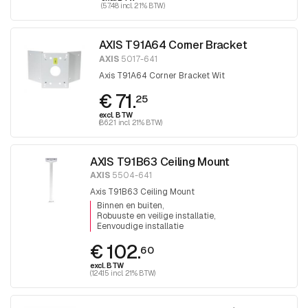
(57.48 incl. 21% BTW)
AXIS T91A64 Corner Bracket
AXIS
5017-641
Axis T91A64 Corner Bracket Wit
€ 71.
25
excl. BTW
(86.21 incl. 21% BTW)
AXIS T91B63 Ceiling Mount
AXIS
5504-641
Axis T91B63 Ceiling Mount
Binnen en buiten
Robuuste en veilige installatie
Eenvoudige installatie
€ 102.
60
excl. BTW
(124.15 incl. 21% BTW)