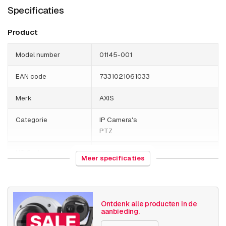
Specificaties
AXIS T94P01L Recessed Mount
Product
Model number
01145-001
EAN code
7331021061033
Merk
AXIS
Categorie
IP Camera's
PTZ
HS Code
852589
Meer specificaties
Land van herkomst
Thailand
Gewicht
1810 gram
Ontdenk alle producten in de
aanbieding.
Grootte (lxbxh)
260 x 220 x 280 millimeters