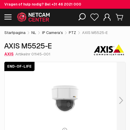
Vragen of hulp nodig? Bel
+31 46 2021 000
€ 996.
55
AXIS M5525-E
End-of-life
Inclusief EOL-producten
excl. BTW
Startpagina
NL
IP Camera's
PTZ
AXIS M5525-E
AXIS M5525-E
AXIS
Artikelnr 01145-001
END-OF-LIFE