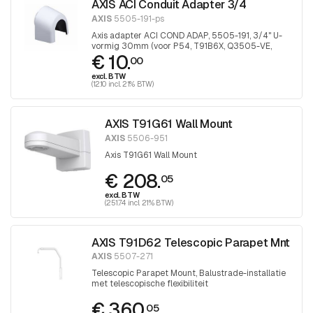
AXIS ACI Conduit Adapter 3/4
AXIS
5505-191-ps
Axis adapter ACI COND ADAP, 5505-191, 3/4" U-
vormig 30mm (voor P54, T91B6X, Q3505-VE,
€ 10.
P32-VE), 1 stuk
00
excl. BTW
(12.10 incl. 21% BTW)
AXIS T91G61 Wall Mount
AXIS
5506-951
Axis T91G61 Wall Mount
€ 208.
05
excl. BTW
(251.74 incl. 21% BTW)
AXIS T91D62 Telescopic Parapet Mnt
AXIS
5507-271
Telescopic Parapet Mount, Balustrade-installatie
met telescopische flexibiliteit
€ 360.
05