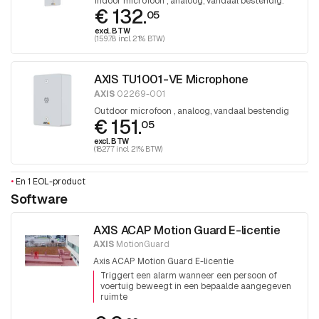
Indoor microfoon , analoog, vandaal bestendig.
€ 132.
05
excl. BTW
(159.78 incl. 21% BTW)
AXIS TU1001-VE Microphone
AXIS
02269-001
Outdoor microfoon , analoog, vandaal bestendig
€ 151.
05
excl. BTW
(182.77 incl. 21% BTW)
•
En 1 EOL-product
Software
AXIS ACAP Motion Guard E-licentie
AXIS
MotionGuard
Axis ACAP Motion Guard E-licentie
Triggert een alarm wanneer een persoon of
voertuig beweegt in een bepaalde aangegeven
ruimte