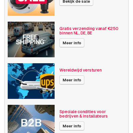
Bekijk de sale
Camera
Buiten camera
eigenschappen
Basis functionaliteit
Dag en nacht
Gratis verzending vanaf €250
binnen NL, DE, BE
Invoer / uitvoer
Audio
Meer info
SD opslag
Resolutie
1080p (2MP)
Wereldwijd versturen
Axis Series
M55
Meer info
Power over Ethernet
15W
Maximale Beeldhoek
61° -90°
Optische zoom
1-10x
Speciale condities voor
bedrijven & installateurs
Videocompressie
H264
Meer info