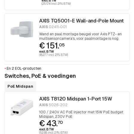
excl. BTW
(251.74 incl. 21% BTW)
AXIS TQ5001-E Wall-and-Pole Mount
AXIS
02411-001
Wand en paal montage beugel voor Axis PTZ- en
multisensorcamera's, voor paalmontage is nog
€ 151.
een Tx30 band noodzakelijk.
05
excl. BTW
(182.77 incl. 21% BTW)
•
En 2 EOL-producten
Switches, PoE & voedingen
PoE Midspan
AXIS T8120 Midspan 1-Port 15W
AXIS
5026-202
100 / 240V AC PoE injector met 15W PoE budget
Midspan, 230V PoE
€ 43.
70
excl. BTW
(52.88 incl. 21% BTW)