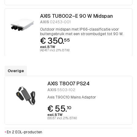
AXIS TU8002–E 90 W Midspan
AXIS
02453-001
Outdoor midspan met IP66-classificatie voor
buitengebruik met een stroombudget tot 90 W.
€ 350.
55
excl. BTW
(424.17 incl. 21% BTW)
Overige
AXIS T8007 PS24
AXIS
5503-102
Axis T90C10 Mains Adaptor
€ 55.
10
excl. BTW
(66.67 incl. 21% BTW)
•
En 2 EOL-producten