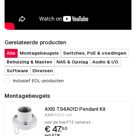
Gerelateerde producten
Alle
Montagebeugels
Switches, PoE & voedingen
Behuizing & Masten
NAS & Opslag
Audio & I/O
Software
Diversen
Inclusief EOL-producten
Montagebeugels
AXIS T94A01D Pendant Kit
AXIS
5502-431
voor de Axis PTZ camera's
€ 47.
50
excl. BTW