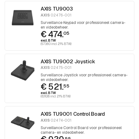
AXIS TU9003
AXIS
02476-001
Surveillance Keypad voor professioneel camera-
en videobeheer.
€ 474.
05
excl. BTW
(573.60 incl. 21% BTW)
AXIS TU9002 Joystick
AXIS
02475-001
Surveillance Joystick voor professioneel camera-
en videobeheer.
€ 521.
55
excl. BTW
(631.08 incl. 21% BTW)
AXIS TU9001 Control Board
AXIS
02474-001
Surveillance Control Board voor professioneel
camera- en videobeheer.
55