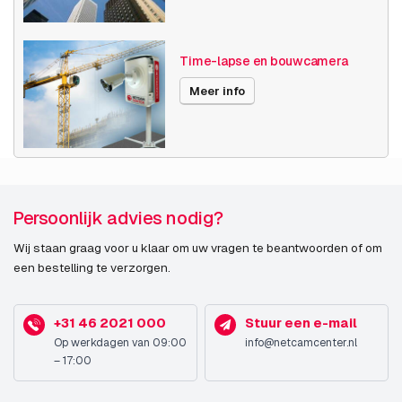
Toepassing bij
Onderwijs
branche
Zorg
Vakantiewoning
Time-lapse en bouwcamera
Publicatiedatum
24-05-2018
Meer info
END-OF-LIFE sinds
30-04-2024
Beeldsensor
Type beeldsensor
CMOS
Persoonlijk advies nodig?
Wij staan graag voor u klaar om uw vragen te beantwoorden of om
Omvang optische
25,4 / 2,8 mm (1 / 2.8")
een bestelling te verzorgen.
sensor
Progressive scan
Ja
+31 46 2021 000
Stuur een e-mail
Op werkdagen van 09:00
info@netcamcenter.nl
Lenssysteem
– 17:00
Optische zoom
10x