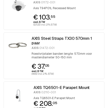
AXIS
01172-001
Axis T94P01L Recessed Mount
€ 103.
55
excl. BTW
(125.30 incl. 21% BTW)
AXIS Steel Straps TX30 570mm 1
paar
AXIS
01472-001
Roestvrijstalen banden lengte: 570mm voor
mastendiameter 50-150 mm
€ 37.
05
excl. BTW
(44.83 incl. 21% BTW)
AXIS TQ6501-E Parapet Mount
AXIS
02110-001
Axis TQ6501-E Parapet Mount
€ 208.
05