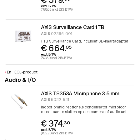
excl. BTW
(458.65 incl. 21% BTW)
AXIS Surveillance Card 1TB
AXIS
02366-001
1 TB Surveillance Card, Inclusief SD-kaartadapter
€ 664.
05
excl. BTW
(803.50 incl. 21% BTW)
•
En 1 EOL-product
Audio & I/O
AXIS T8353A Microphone 3.5 mm
AXIS
5032-531
Indoor omnidirectionele condensator microfoon,
direct aan te sluiten op een camera of audio unit.
€ 374.
30
excl. BTW
(452.90 incl. 21% BTW)