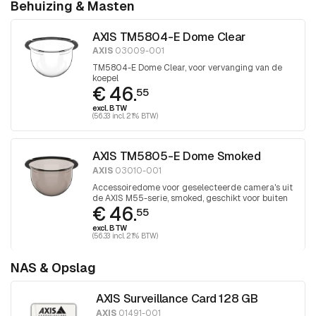
Behuizing & Masten
AXIS TM5804-E Dome Clear
AXIS
03009-001
TM5804-E Dome Clear, voor vervanging van de
koepel
€ 46.
55
excl. BTW
(56.33 incl. 21% BTW)
AXIS TM5805-E Dome Smoked
AXIS
03010-001
Accessoiredome voor geselecteerde camera's uit
de AXIS M55-serie, smoked, geschikt voor buiten
€ 46.
55
excl. BTW
(56.33 incl. 21% BTW)
NAS & Opslag
AXIS Surveillance Card 128 GB
AXIS
01491-001