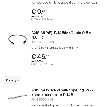
verloopkabel om bijvoorbeeld een microfoon aan
te sluiten op o.a. een P32xx-LV (-LVE) camera
€ 9.
50
excl. BTW
(11.50 incl. 21% BTW)
AXIS M12(F)-RJ45(M) Cable 0.5M
(1.6FT)
AXIS
01793-001
M12(F)-RJ45(M) Kabel 0,5M (1,6FT)
€ 46.
55
excl. BTW
(56.33 incl. 21% BTW)
Overige
AXIS Netwerkkabelkoppeling IP66
koppelconnector RJ45
AXIS
5503-431
Netwerkkabelkoppeling IP66 koppelconnector