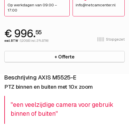
Op werkdagen van 09:00 –
info@netcamcenter.nl
17:00
€ 996.
55
Stopgezet
excl. BTW
(1,205.83 incl. 21% BTW)
+ Offerte
Beschrijving AXIS M5525-E
PTZ binnen en buiten met 10x zoom
''een veelzijdige camera voor gebruik
binnen of buiten''