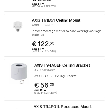
excl. BTW
(435.66 incl. 21% BTW)
AXIS T91B51 Ceiling Mount
AXIS
5507-461
Plafondmontage met draaibare werking voor lage
plafonds
€ 122.
55
excl. BTW
(148.29 incl. 21% BTW)
AXIS T94A02F Ceiling Bracket
AXIS
5801-601
Axis T94A02F Ceiling Bracket
€ 56.
05
excl. BTW
(67.82 incl. 21% BTW)
AXIS T94P01L Recessed Mount