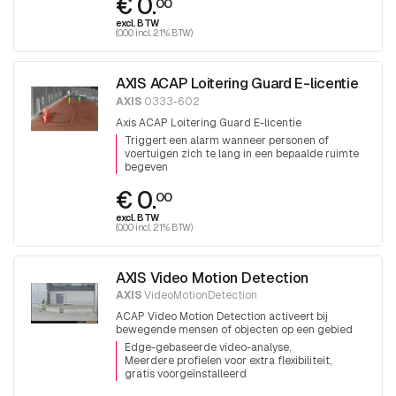
€ 0.
00
excl. BTW
(0.00 incl. 21% BTW)
AXIS ACAP Loitering Guard E-licentie
AXIS
0333-602
Axis ACAP Loitering Guard E-licentie
Triggert een alarm wanneer personen of
voertuigen zich te lang in een bepaalde ruimte
begeven
€ 0.
00
excl. BTW
(0.00 incl. 21% BTW)
AXIS Video Motion Detection
AXIS
VideoMotionDetection
ACAP Video Motion Detection activeert bij
bewegende mensen of objecten op een gebied
Edge-gebaseerde video-analyse
Meerdere profielen voor extra flexibiliteit
gratis voorgeïnstalleerd