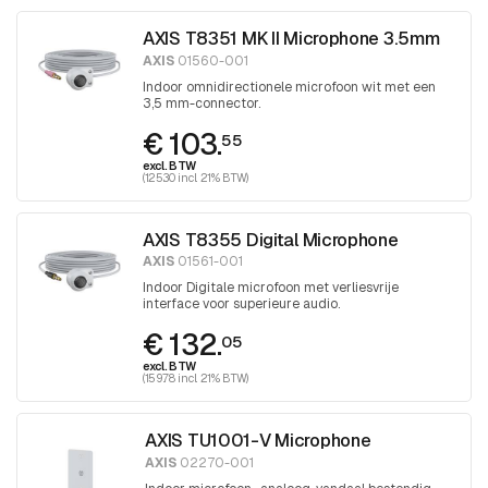
AXIS T8351 MK II Microphone 3.5mm
AXIS
01560-001
Indoor omnidirectionele microfoon wit met een
3,5 mm-connector.
€ 103.
55
excl. BTW
(125.30 incl. 21% BTW)
AXIS T8355 Digital Microphone
AXIS
01561-001
Indoor Digitale microfoon met verliesvrije
interface voor superieure audio.
€ 132.
05
excl. BTW
(159.78 incl. 21% BTW)
AXIS TU1001-V Microphone
AXIS
02270-001