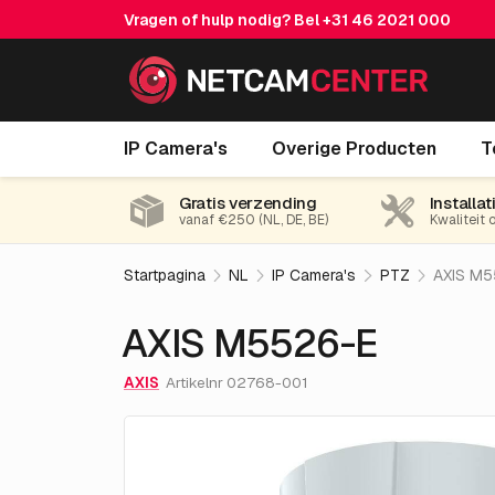
Vragen of hulp nodig? Bel
+31 46 2021 000
AXIS M5526-E
IP Camera's
Overige Producten
T
Gratis verzending
Installat
vanaf €250 (NL, DE, BE)
Kwaliteit 
Startpagina
NL
IP Camera's
PTZ
AXIS M5
AXIS M5526-E
AXIS
Artikelnr 02768-001