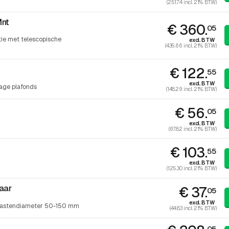
(251.74 incl. 21% BTW)
Mnt
€ 360.
05
tie met telescopische
excl. BTW
(435.66 incl. 21% BTW)
€ 122.
55
excl. BTW
age plafonds
(148.29 incl. 21% BTW)
€ 56.
05
excl. BTW
(67.82 incl. 21% BTW)
€ 103.
55
excl. BTW
(125.30 incl. 21% BTW)
aar
€ 37.
05
excl. BTW
 mastendiameter 50-150 mm
(44.83 incl. 21% BTW)
05