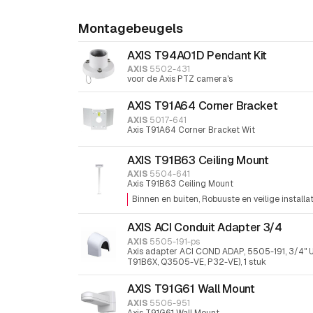
Montagebeugels
AXIS T94A01D Pendant Kit
AXIS
5502-431
voor de Axis PTZ camera's
AXIS T91A64 Corner Bracket
AXIS
5017-641
Axis T91A64 Corner Bracket Wit
AXIS T91B63 Ceiling Mount
AXIS
5504-641
Axis T91B63 Ceiling Mount
Binnen en buiten
Robuuste en veilige installa
AXIS ACI Conduit Adapter 3/4
AXIS
5505-191-ps
Axis adapter ACI COND ADAP, 5505-191, 3/4"
T91B6X, Q3505-VE, P32-VE), 1 stuk
AXIS T91G61 Wall Mount
AXIS
5506-951
Axis T91G61 Wall Mount