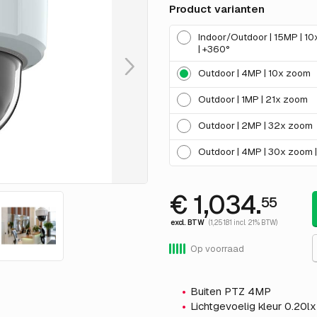
Product varianten
Indoor/Outdoor | 15MP | 1
| +360°
Outdoor | 4MP | 10x zoom
Outdoor | 1MP | 21x zoom
Outdoor | 2MP | 32x zoom
Outdoor | 4MP | 30x zoom |
€ 1,034.
55
excl. BTW
(1,251.81 incl. 21% BTW)
Op voorraad
Buiten PTZ 4MP
Lichtgevoelig kleur 0.20l