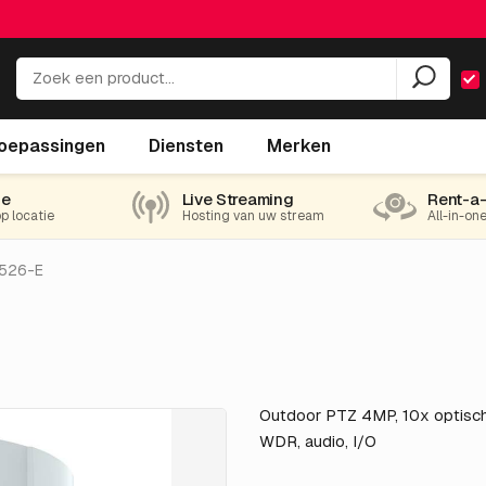
oepassingen
Diensten
Merken
ie
Live Streaming
Rent-a
op locatie
Hosting van uw stream
All-in-on
526-E
Outdoor PTZ 4MP, 10x optisch
WDR, audio, I/O