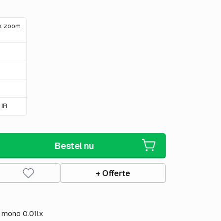
0x zoom
 IR
Bestel nu
+ Offerte
x mono 0.01lx