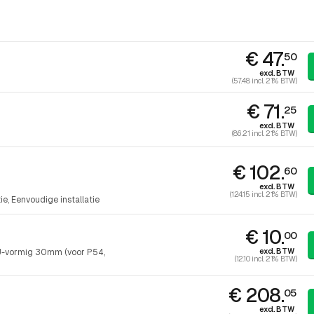
€ 47.
50
excl. BTW
(57.48 incl. 21% BTW)
€ 71.
25
excl. BTW
(86.21 incl. 21% BTW)
€ 102.
60
excl. BTW
(124.15 incl. 21% BTW)
tie
Eenvoudige installatie
€ 10.
00
excl. BTW
 U-vormig 30mm (voor P54,
(12.10 incl. 21% BTW)
€ 208.
05
excl. BTW