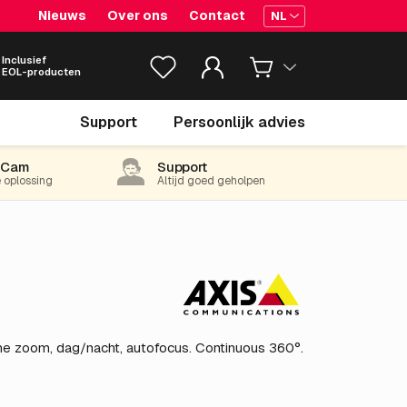
Nieuws
Over ons
Contact
NL
Inclusief
EOL-producten
€ 1,034.
55
Support
Persoonlijk advies
excl. BTW
(1,251.81 incl. 21% BTW)
-Cam
Support
e oplossing
Altijd goed geholpen
e zoom, dag/nacht, autofocus. Continuous 360°.