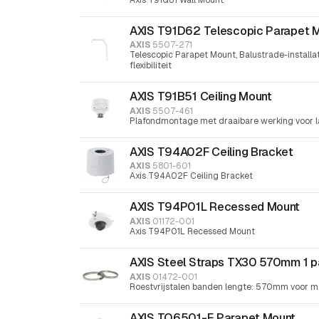
AXIS T91D62 Telescopic Parapet 
AXIS
5507-271
Telescopic Parapet Mount, Balustrade-installa
flexibiliteit
AXIS T91B51 Ceiling Mount
AXIS
5507-461
Plafondmontage met draaibare werking voor l
AXIS T94A02F Ceiling Bracket
AXIS
5801-601
Axis T94A02F Ceiling Bracket
AXIS T94P01L Recessed Mount
AXIS
01172-001
Axis T94P01L Recessed Mount
AXIS Steel Straps TX30 570mm 1 p
AXIS
01472-001
Roestvrijstalen banden lengte: 570mm voor
AXIS TQ6501-E Parapet Mount