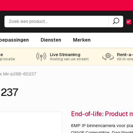
oepassingen
Diensten
Merken
ie
Live Streaming
Rent-a
op locatie
Hosting van uw stream
All-in-on
ix Mx-p26B-6D237
D237
End-of-life: Product 
6MP IP binnencamera voor pla
ONVIF Compatible, Dag/Nach