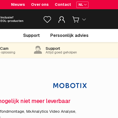
Nieuws
Over ons
Contact
NL
Inclusief
EOL-producten
€ 510.
15
Support
Persoonlijk advies
excl. BTW
(617.28 incl. 21% BTW)
-Cam
Support
e oplossing
Altijd goed geholpen
mogelijk niet meer leverbaar
fondmontage, MxAnalytics Video Analyse,
t