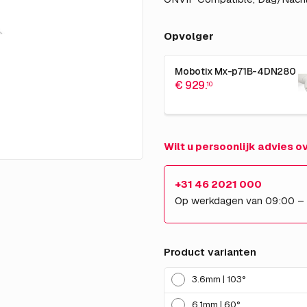
Opvolger
Mobotix Mx-p71B-4DN280
€ 929.
10
Wilt u persoonlijk advies 
+31 46 2021 000
Op werkdagen van 09:00 –
Product varianten
3.6mm | 103°
6.1mm | 60°