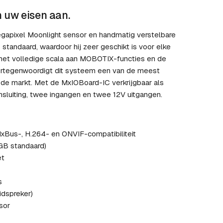
n uw eisen aan.
egapixel Moonlight sensor en handmatig verstelbare
 standaard, waardoor hij zeer geschikt is voor elke
 het volledige scala aan MOBOTIX-functies en de
rtegenwoordigt dit systeem een van de meest
de markt. Met de MxIOBoard-IC verkrijgbaar als
nsluiting, twee ingangen en twee 12V uitgangen.
Bus-, H.264- en ONVIF-compatibiliteit
GB standaard)
et
s
idspreker)
sor