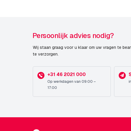
Software
Mobotix Series
Maximale Beeldhoek
Persoonlijk advies nodig?
Videocompressie
Wij staan graag voor u klaar om uw vragen te bea
te verzorgen.
Publicatiedatum
+31 46 2021 000
END-OF-LIFE sinds
Op werkdagen van 09:00 –
i
17:00