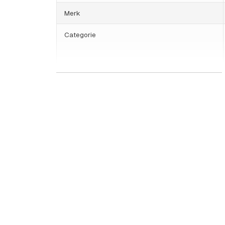
Merk
Categorie
HS Code
Land van herkomst
Gewicht
Camera eigenschappen
Basis functionaliteit
Resolutie