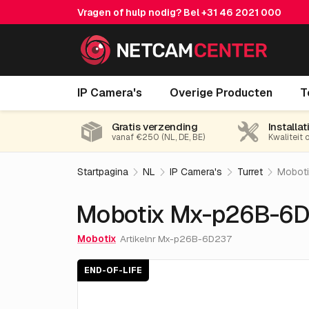
Vragen of hulp nodig? Bel
+31 46 2021 000
Mobotix Mx-p26B-6D237
IP Camera's
Overige Producten
T
End-of-life
Gratis verzending
Installat
vanaf €250 (NL, DE, BE)
Kwaliteit 
Startpagina
NL
IP Camera's
Turret
Mobot
Mobotix Mx-p26B-6
Mobotix
Artikelnr Mx-p26B-6D237
END-OF-LIFE