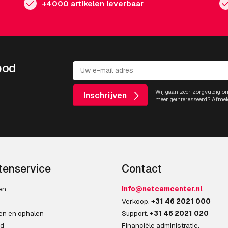
+4000 artikelen leverbaar
bod
Wij gaan zeer zorgvuldig o
Inschrijven
meer geïnteresseerd? Afmel
tenservice
Contact
en
info@netcamcenter.nl
n
Verkoop:
+31 46 2021 000
en en ophalen
Support:
+31 46 2021 020
ad
Financiële administratie: