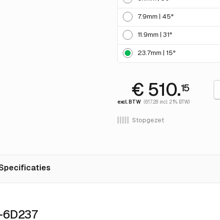
7.9mm | 45°
11.9mm | 31°
23.7mm | 15°
€ 510.
15
excl. BTW
(617.28 incl. 21% BTW)
Stopgezet
Specificaties
B-6D237