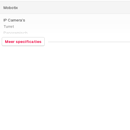
Mobotix
IP Camera's
Turret
Panoramisch
Meer specificaties
852589
Duitsland
582 gram
Binnen camera
Ingebouwde infrarood
Dag en nacht
SD opslag
5MP - 7MP