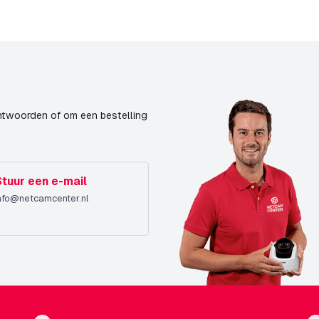
Analytics
p26 IndoorPT
11° -30°
H264
MJPEG
ntwoorden of om een bestelling
MXPEG
14-10-2021
Stuur een e-mail
31-05-2024
nfo@netcamcenter.nl