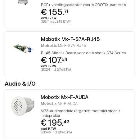
POE+ voedingsadapter voor MOBOTIX-camera's
€ 155.
71
excl. BTW
(188.41 incl. 21% BTW)
Mobotix Mx-F-S7A-RJ45
Mobotix
Mx-F-S7A-RJ45
RJ45 Slide in Board voor de Mobotix S74 Series.
€ 107.
64
excl. BTW
(130.24 incl. 21% BTW)
Audio & I/O
Mobotix Mx-F-AUDA
Mobotix
Mx-F-AUDA
M73-audiomodule uitgerust met microfoon /
luidspreker
€ 195.
42
excl. BTW
(236.46 incl. 21% BTW)