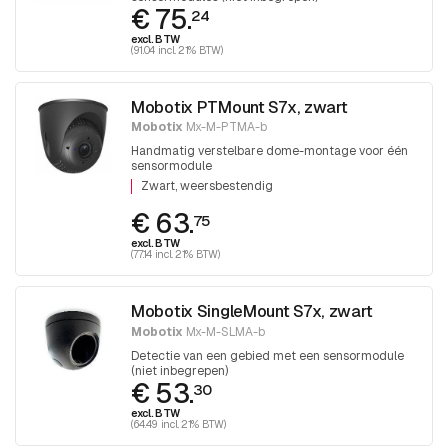
€ 75.
24
excl. BTW
(91.04 incl. 21% BTW)
Mobotix PTMount S7x, zwart
Mobotix
Mx-M-PTMA-b
Handmatig verstelbare dome-montage voor één
sensormodule
Zwart, weersbestendig
€ 63.
75
excl. BTW
(77.14 incl. 21% BTW)
Mobotix SingleMount S7x, zwart
Mobotix
Mx-M-SLMA-b
Detectie van een gebied met een sensormodule
(niet inbegrepen)
€ 53.
30
excl. BTW
(64.49 incl. 21% BTW)