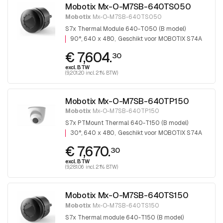
Mobotix Mx-O-M7SB-640TS050
Mobotix
Mx-O-M7SB-640TS050
S7x Thermal Module 640-T050 (B model)
90°, 640 x 480
Geschikt voor MOBOTIX S74A
€ 7,604.
30
excl. BTW
(9,201.20 incl. 21% BTW)
Mobotix Mx-O-M7SB-640TP150
Mobotix
Mx-O-M7SB-640TP150
S7x PTMount Thermal 640-T150 (B model)
30°, 640 x 480
Geschikt voor MOBOTIX S74A
€ 7,670.
30
excl. BTW
(9,281.06 incl. 21% BTW)
Mobotix Mx-O-M7SB-640TS150
Mobotix
Mx-O-M7SB-640TS150
S7x Thermal module 640-T150 (B model)