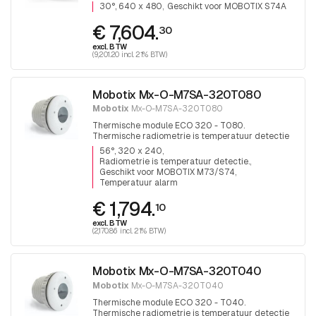
30°, 640 x 480
Geschikt voor MOBOTIX S74A
€ 7,604.
30
excl. BTW
(9,201.20 incl. 21% BTW)
Mobotix Mx-O-M7SA-320T080
Mobotix
Mx-O-M7SA-320T080
Thermische module ECO 320 - T080.
Thermische radiometrie is temperatuur detectie
in °C of °F.
56°, 320 x 240
Radiometrie is temperatuur detectie.
Geschikt voor MOBOTIX M73/S74
Temperatuur alarm
€ 1,794.
10
excl. BTW
(2,170.86 incl. 21% BTW)
Mobotix Mx-O-M7SA-320T040
Mobotix
Mx-O-M7SA-320T040
Thermische module ECO 320 - T040.
Thermische radiometrie is temperatuur detectie