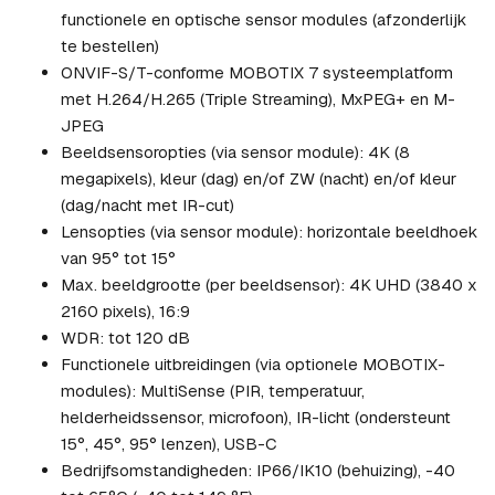
functionele en optische sensor modules (afzonderlijk
te bestellen)
ONVIF-S/T-conforme MOBOTIX 7 systeemplatform
met H.264/H.265 (Triple Streaming), MxPEG+ en M-
JPEG
Beeldsensoropties (via sensor module): 4K (8
megapixels), kleur (dag) en/of ZW (nacht) en/of kleur
(dag/nacht met IR-cut)
Lensopties (via sensor module): horizontale beeldhoek
van 95° tot 15°
Max. beeldgrootte (per beeldsensor): 4K UHD (3840 x
2160 pixels), 16:9
WDR: tot 120 dB
Functionele uitbreidingen (via optionele MOBOTIX-
modules): MultiSense (PIR, temperatuur,
helderheidssensor, microfoon), IR-licht (ondersteunt
15°, 45°, 95° lenzen), USB-C
Bedrijfsomstandigheden: IP66/IK10 (behuizing), -40