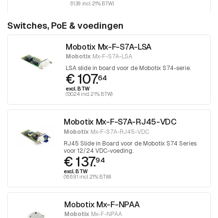
(11.39 incl. 21% BTW)
Switches, PoE & voedingen
Mobotix Mx-F-S7A-LSA
Mobotix
Mx-F-S7A-LSA
LSA slide in board voor de Mobotix S74-serie.
€ 107.
64
excl. BTW
(130.24 incl. 21% BTW)
Mobotix Mx-F-S7A-RJ45-VDC
Mobotix
Mx-F-S7A-RJ45-VDC
RJ45 Slide in Board voor de Mobotix S74 Series
voor 12/24 VDC-voeding.
€ 137.
94
excl. BTW
(166.91 incl. 21% BTW)
Mobotix Mx-F-NPAA
Mobotix
Mx-F-NPAA