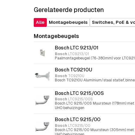
Gerelateerde producten
Alle
Montagebeugels
Switches, PoE & v
Montagebeugels
Bosch LTC 9213/01
Bosch
LTC9213/01
Paalmontagebeugel (76-380mm) voor LTC921
Bosch TC9210U
Bosch
TC9210U
Bosch TC9210U Aluminium/staal statief, binn
Bosch LTC 9215/00S
Bosch
LTC9215/00S
Bosch LTC 9215/00S Muursteun (178mm) met k
UHO behuizingen
Bosch LTC 9215/00
Bosch
LTC9215/00
Bosch LTC 9215/00 Muursteun (305mm) met k
UHO behuizingen