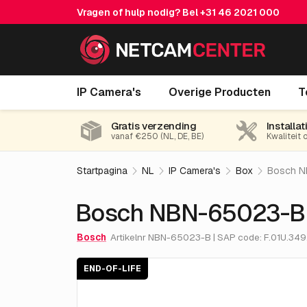
Vragen of hulp nodig? Bel
+31 46 2021 000
Bosch NBN-65023-B
IP Camera's
Overige Producten
T
End-of-life
Gratis verzending
Installat
vanaf €250 (NL, DE, BE)
Kwaliteit 
Startpagina
NL
IP Camera's
Box
Bosch 
Bosch NBN-65023-B
Bosch
Artikelnr NBN-65023-B | SAP code: F.01U.34
END-OF-LIFE