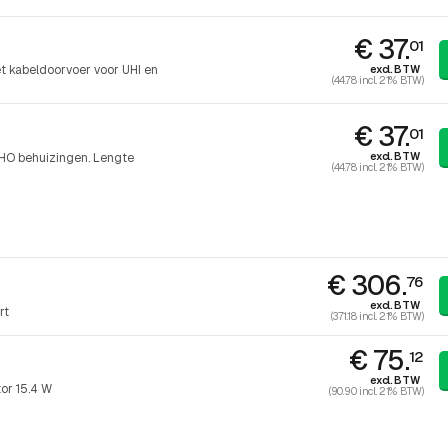
€ 37.
01
excl. BTW
t kabeldoorvoer voor UHI en
(44.78 incl. 21% BTW)
€ 37.
01
excl. BTW
UHO behuizingen. Lengte
(44.78 incl. 21% BTW)
€ 306.
76
excl. BTW
rt
(371.18 incl. 21% BTW)
€ 75.
12
excl. BTW
or 15.4 W
(90.90 incl. 21% BTW)