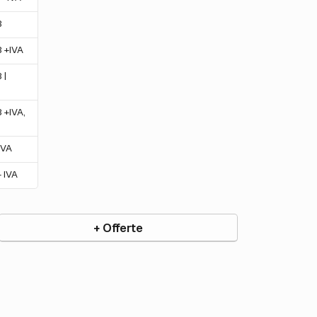
B
 +IVA
 |
 +IVA,
IVA
 IVA
+ Offerte