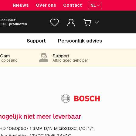
Nieuws
Over ons
Contact
NL
Inclusief
EOL-producten
€ 1,043.
39
Support
Persoonlijk advies
excl. BTW
(1,262.50 incl. 21% BTW)
-Cam
Support
e oplossing
Altijd goed geholpen
mogelijk niet meer leverbaar
 HD 1080p60/ 1.3MP, D/N MicroSDXC, I/O: 1/1,
 Video Analytics, 12VDC/PoE, 24VAC