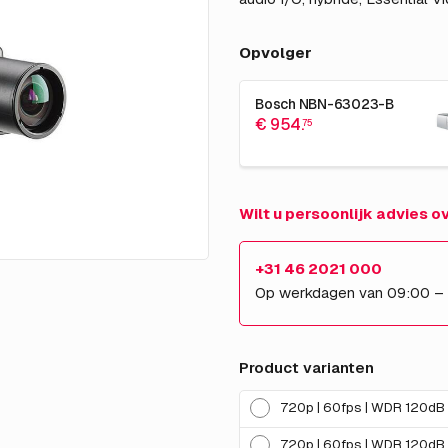
Opvolger
Bosch NBN-63023-B
€ 954.
75
Wilt u persoonlijk advies 
+31 46 2021 000
Op werkdagen van 09:00 –
Product varianten
720p | 60fps | WDR 120dB
720p | 60fps | WDR 120dB 