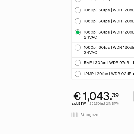
1080p | 60fps | WDR 120d
1080p | 60fps | WDR 120dB
1080p | 60fps | WDR 120dB
24VAC
1080p | 60fps | WDR 120dB
24VAC
5MP | 30fps | WDR 97dB + 
12MP | 20fps | WDR 92dB +
€ 1,043.
39
excl. BTW
(1,262.50 incl. 21% BTW)
Stopgezet