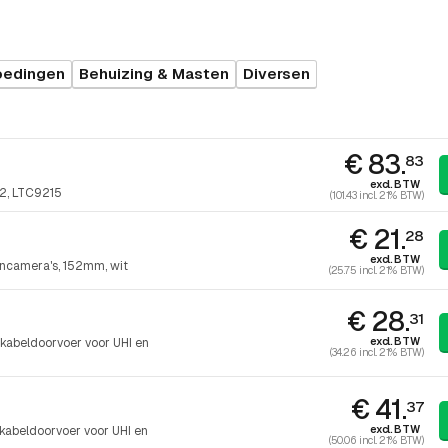
oedingen
Behuizing & Masten
Diversen
€ 83.
83
excl. BTW
2, LTC9215
(101.43 incl. 21% BTW)
€ 21.
28
excl. BTW
encamera's, 152mm, wit
(25.75 incl. 21% BTW)
€ 28.
31
excl. BTW
abeldoorvoer voor UHI en
(34.26 incl. 21% BTW)
€ 41.
37
excl. BTW
abeldoorvoer voor UHI en
(50.06 incl. 21% BTW)