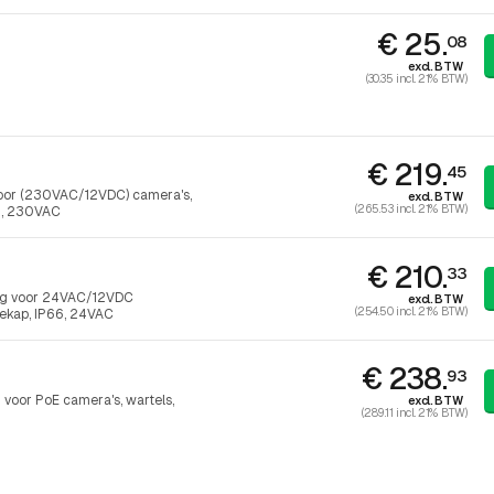
€ 25.
08
excl. BTW
(30.35 incl. 21% BTW)
€ 219.
45
voor (230VAC/12VDC) camera's,
excl. BTW
(265.53 incl. 21% BTW)
66, 230VAC
€ 210.
33
ing voor 24VAC/12VDC
excl. BTW
(254.50 incl. 21% BTW)
nekap, IP66, 24VAC
€ 238.
93
voor PoE camera's, wartels,
excl. BTW
(289.11 incl. 21% BTW)