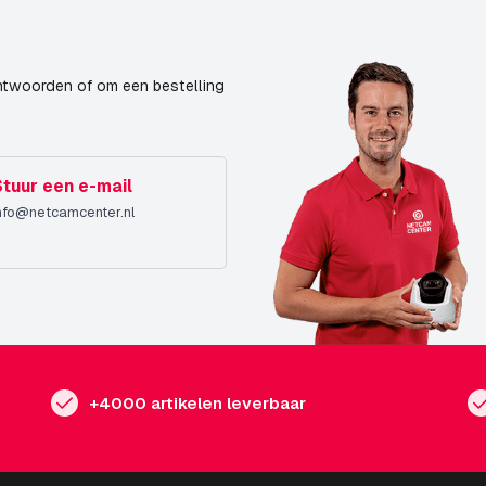
SD opslag
3MP
ntwoorden of om een bestelling
180° - 360°
H264
H265
Stuur een e-mail
nfo@netcamcenter.nl
Nieuw
08-12-2025
+4000 artikelen leverbaar