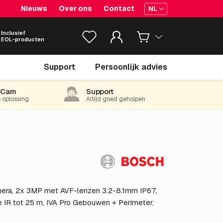
Nieuws
Over ons
Contact
NL
Inclusief
EOL-producten
€ 1,318.
22
Support
Persoonlijk advies
excl. BTW
(1,595.05 incl. 21% BTW)
-Cam
Support
e oplossing
Altijd goed geholpen
era, 2x 3MP met AVF-lenzen 3.2-8.1mm IP67,
de IR tot 25 m, IVA Pro Gebouwen + Perimeter,