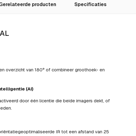
Gerelateerde producten
Specificaties
-AL
een overzicht van 180° of combineer groothoek- en
elligentie (AI)
iveerd door één licentie die beide imagers dekt, of
ieden.
iëntatiegeoptimaliseerde IR tot een afstand van 25