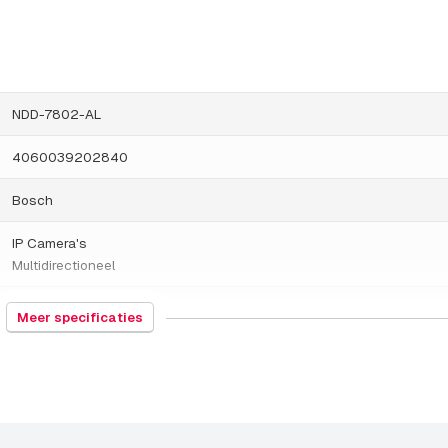
NDD-7802-AL
4060039202840
Bosch
IP Camera's
Multidirectioneel
852589
Meer specificaties
Thailand
1686 gram
Dag en nacht