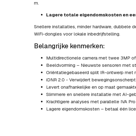
m.
Lagere totale eigendomskosten en een
Snellere installaties, minder hardware, dubbele d
WiFi-dongles voor lokale inbedrijfstelling.
Belangrijke kenmerken:
Multidirectionele camera met twee 3MP o
Beeldvorming – Nieuwste sensoren met st
Oriëntatiegebaseerd split IR-ontwerp met r
iDNR 2.0 - Verwijdert bewegingsonscherpt
Levert onafhankelijke en op maat gemaakt
Slimmere en snellere installatie met AI-ge
Krachtigere analyses met parallelle IVA Pro
Lagere eigendomskosten – betaal één licen