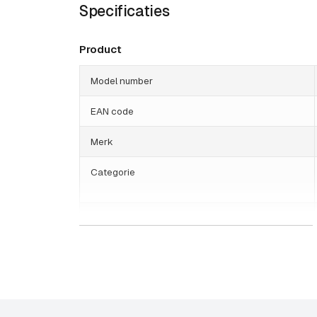
Specificaties
Product
Model number
EAN code
Merk
Categorie
HS Code
Land van herkomst
Gewicht
Basis functionaliteit