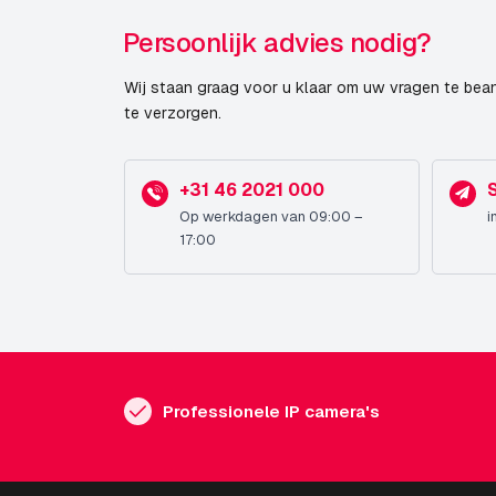
Persoonlijk advies nodig?
Resolutie
Wij staan graag voor u klaar om uw vragen te bea
Maximale Beeldhoek
te verzorgen.
Videocompressie
+31 46 2021 000
Op werkdagen van 09:00 –
i
Diversen
17:00
Publicatiedatum
Professionele IP camera's