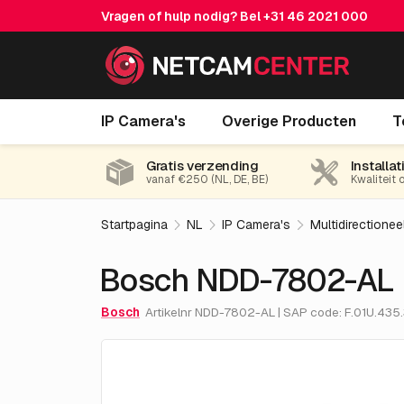
Vragen of hulp nodig? Bel
+31 46 2021 000
Bosch NDD-7802-AL
IP Camera's
Overige Producten
T
Gratis verzending
Installat
vanaf €250 (NL, DE, BE)
Kwaliteit 
Startpagina
NL
IP Camera's
Multidirectionee
Bosch NDD-7802-AL
Bosch
Artikelnr NDD-7802-AL | SAP code: F.01U.435