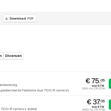
Download
PDF
n
Diversen
€ 75.
05
erbestendig,
excl. BTW
(90.81 incl. 21% BTW)
geselecteerde Flexidome dual 7100i IR camera's
€ 37.
05
excl. BTW
7100i IR camera´s, dubbel
(44.83 incl. 21% BTW)