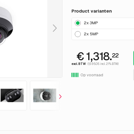
Product varianten
2x 3MP
2x 5MP
€ 1,318.
22
excl. BTW
(1,595.05 incl. 21% BTW)
Op voorraad