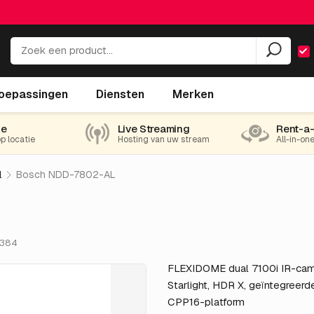
oepassingen
Diensten
Merken
ie
Live Streaming
Rent-a
op locatie
Hosting van uw stream
All-in-on
l
Bosch NDD-7802-AL
.384
FLEXIDOME dual 7100i IR-cam
Starlight, HDR X, geïntegreer
CPP16-platform