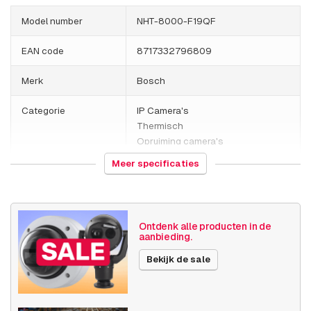
Model number
NHT-8000-F19QF
EAN code
8717332796809
Merk
Bosch
Categorie
IP Camera's
Thermisch
Opruiming camera's
Opruiming
Meer specificaties
HS Code
852589
Land van herkomst
Portugal
Ontdenk alle producten in de
aanbieding.
Gewicht
3083 gram
Bekijk de sale
Grootte (lxbxh)
490 x 290 x 250 millimeters
Camera
Buiten camera