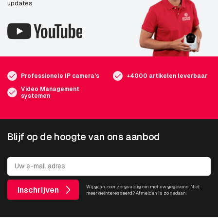
updates
Professionele IP camera's
+4000 artikelen leverbaar
Video Management
systemen
Blijf op de hoogte van ons aanbod
Wij gaan zeer zorgvuldig om met uw gegevens. Niet
Inschrijven
meer geïnteresseerd? Afmelden is zo gedaan.