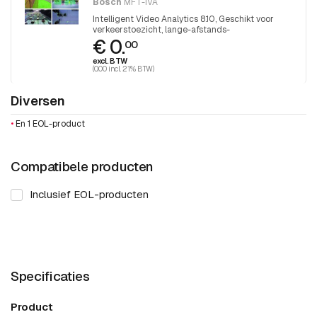
Bosch
MFT-IVA
Intelligent Video Analytics 8.10, Geschikt voor
verkeerstoezicht, lange-afstands-
€ 0.
inbraakdetectie. Deze software is standaard
00
aanwezig in de firmware van geselecteerde
excl. BTW
camera's.
(0.00 incl. 21% BTW)
Diversen
•
En 1 EOL-product
Compatibele producten
Inclusief EOL-producten
Specificaties
Product