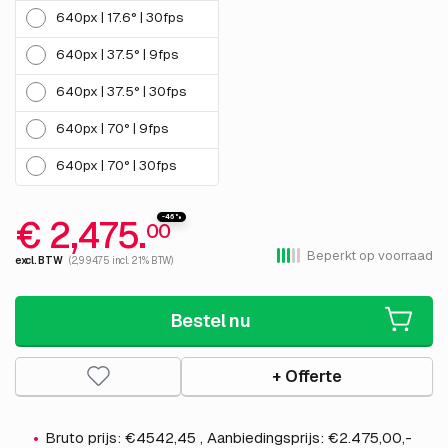
640px | 17.6° | 30fps
640px | 37.5° | 9fps
640px | 37.5° | 30fps
640px | 70° | 9fps
640px | 70° | 30fps
€ 2,475.
-46%
00
Beperkt op voorraad
excl. BTW
(2,994.75 incl. 21% BTW)
Bestel nu
+ Offerte
Bruto prijs: €4542,45 , Aanbiedingsprijs: €2.475,00,-