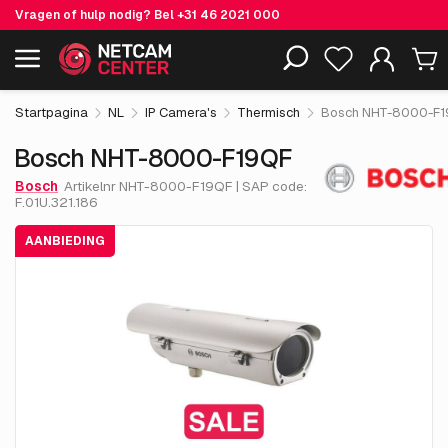
Vragen of hulp nodig? Bel
+31 46 2021 000
€ 2,475.
00
Bosch NHT-8000-F19QF
Aanbieding
Inclusief EOL-producten
excl. BTW
Startpagina
NL
IP Camera's
Thermisch
Bosch NHT-8000-F1
Bosch NHT-8000-F19QF
Bosch
Artikelnr NHT-8000-F19QF | SAP code:
F.01U.321.186
AANBIEDING