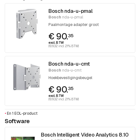
Bosch nda-u-pmal
Bosch
nda-u-pmal
Paalmontage adapter groot
€ 90.
35
excl. BTW
(109.32 incl. 21% BTW)
Bosch nda-u-cmt
Bosch
nda-u-cmt
Hoekbevestigingsbeugel
€ 90.
35
excl. BTW
(109.32 incl. 21% BTW)
•
En 1 EOL-product
Software
Bosch Intelligent Video Analytics 8.10