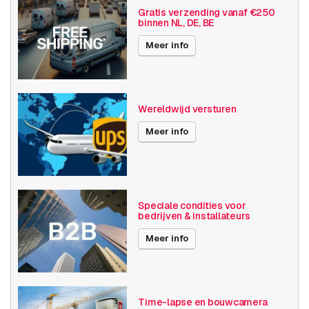
eigenschappen
Analoog
Gratis verzending vanaf €250
binnen NL, DE, BE
Basis functionaliteit
Dag en nacht
Meer info
Invoer / uitvoer
Audio
SD opslag
Wereldwijd versturen
Resolutie
≤ 720p (1MP)
Meer info
Bosch Series
NHT Thermische IP Camera's
Maximale Beeldhoek
11° -30°
Videocompressie
H264
Speciale condities voor
bedrijven & installateurs
Diversen
Opruiming
Meer info
Publicatiedatum
18-07-2019
Time-lapse en bouwcamera