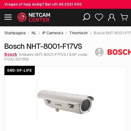
Vragen of hulp nodig? Bel
+31 46 2021 000
€ 7,442.
74
Bosch NHT-8001-F17VS
End-of-life
Inclusief EOL-producten
excl. BTW
Startpagina
NL
IP Camera's
Thermisch
Bosch NHT-8001-F1
Bosch NHT-8001-F17VS
Bosch
Artikelnr NHT-8001-F17VS | SAP code:
F.01U.321.189
END-OF-LIFE