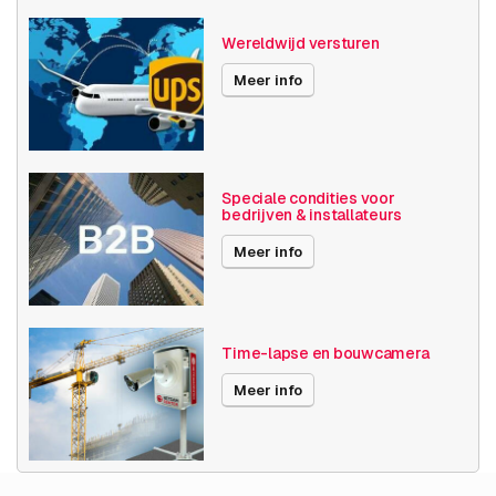
Resolutie
≤ 720p (1MP)
Wereldwijd versturen
Bosch Series
NHT Thermische IP Camera's
Meer info
Maximale Beeldhoek
31° -60°
Videocompressie
H264
Publicatiedatum
08-12-2023
Speciale condities voor
bedrijven & installateurs
Meer info
Time-lapse en bouwcamera
Meer info