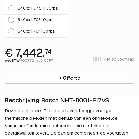
640px | 37.5° | 30fps
640px | 70° | 9fps
640px | 70° | 30fps
€ 7,442.
74
Niet op voorraad
excl. BTW
(9,005.72 incl. 21% BTW)
+ Offerte
Beschrijving Bosch NHT-8001-F17VS
Deze thermische IP-camera levert hooggevoelige
thermische beelden met behulp van een ongekoelde
Vanadium Oxide microbolometer die uitstekende
beeldkwaliteit levert. De camera combineert de voordelen