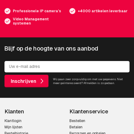
Professionele IP camera's
+4000 artikelen leverbaar
Video Management
systemen
Blijf op de hoogte van ons aanbod
Wij gaan zeer zorgvuldig om met uw gegevens. Niet
Inschrijven
meer geïnteresseerd? Afmelden is zo gedaan.
Klanten
Klantenservice
Klantlogin
Bestellen
Mijn lijsten
Betalen
Bestelhistorie
Bezorgen en ophalen