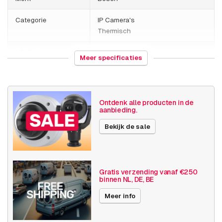
Categorie
IP Camera's
Thermisch
HS Code
852589
Meer specificaties
Land van herkomst
Portugal
Gewicht
3110 gram
Ontdenk alle producten in de
aanbieding.
Grootte (lxbxh)
490 x 290 x 250 millimeters
Bekijk de sale
Camera
Buiten camera
eigenschappen
Analoog
Basis functionaliteit
Dag en nacht
Gratis verzending vanaf €250
binnen NL, DE, BE
Invoer / uitvoer
Audio
Meer info
SD opslag