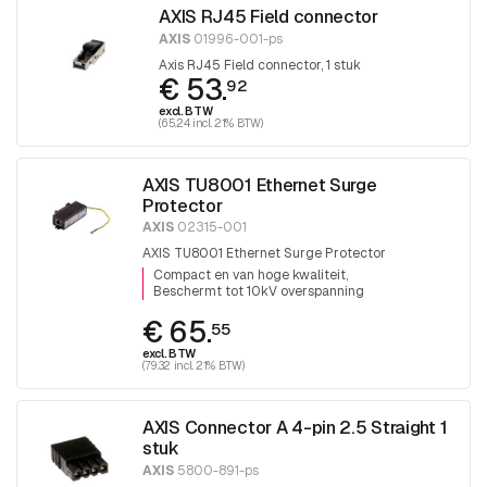
AXIS RJ45 Field connector
AXIS
01996-001-ps
Axis RJ45 Field connector, 1 stuk
€ 53.
92
excl. BTW
(65.24 incl. 21% BTW)
AXIS TU8001 Ethernet Surge
Protector
AXIS
02315-001
AXIS TU8001 Ethernet Surge Protector
Compact en van hoge kwaliteit
Beschermt tot 10kV overspanning
€ 65.
55
excl. BTW
(79.32 incl. 21% BTW)
AXIS Connector A 4-pin 2.5 Straight 1
stuk
AXIS
5800-891-ps