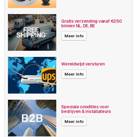
eigenschappen
Basis functionaliteit
Invoer / uitvoer
Gratis verzending vanaf €250
binnen NL, DE, BE
SD opslag
Meer info
Resolutie
≤ 720p (1MP)
Axis Series
P12
Wereldwijd versturen
Power over Ethernet
15W
Meer info
Maximale Beeldhoek
130°+
Videocompressie
H264
Publicatiedatum
18-07-2019
Speciale condities voor
bedrijven & installateurs
Prestatie
Meer info
Connectiviteitstechnologie
Bedraad