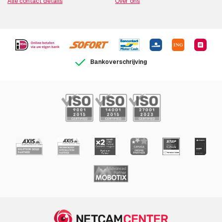
grafische resoluties
Alle contact details
Over ons
Ondersteunde video-
720p
modi
Maximaal 30 frames
30 fps
Bankoverschrijving
per seconde
Netwerk
Ethernet LAN
Ja
Ondersteunde
HTTP, HTTPS*, SSL/TLS*, QoS
netwerkprotocollen
Layer 3 DiffServ, FTP, SMTP,
Bonjour, UPnP™,
SNMPv1/v2c/v3(MIB-II), DNS,
DynDNS, NTP, RTSP, RTP, TCP,
UDP, IGMP, RTCP, ICMP, DHCP,
ARP, SOCKS, CIFS/SMB, SSH