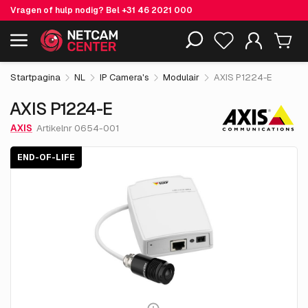
Vragen of hulp nodig? Bel
+31 46 2021 000
€ 430.
35
AXIS P1224-E
End-of-life
Inclusief EOL-producten
excl. BTW
Startpagina
NL
IP Camera's
Modulair
AXIS P1224-E
AXIS P1224-E
AXIS
Artikelnr 0654-001
END-OF-LIFE