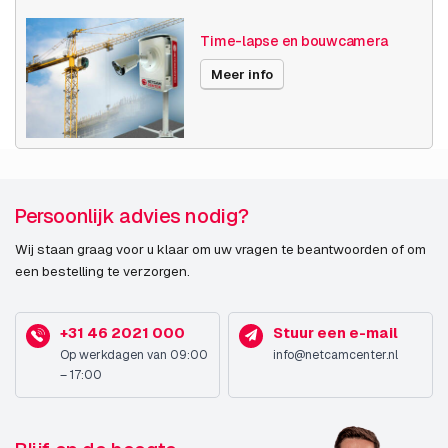
PTZ control
Ja
Time-lapse en bouwcamera
(Pan/Tilt/Zoom)
Meer info
Dag/nacht modus
Ja
Alarm ingang/uitgang
Ja
Design
Persoonlijk advies nodig?
Vormfactor
Verborgen
Wij staan graag voor u klaar om uw vragen te beantwoorden of om
een bestelling te verzorgen.
Kleur van het product
Zwart, Wit
Materiaal behuizing
Aluminium, Polycarbonaat
+31 46 2021 000
Stuur een e-mail
Op werkdagen van 09:00
info@netcamcenter.nl
Internationale
IP66
– 17:00
veiligheidscode (IP)
Camera