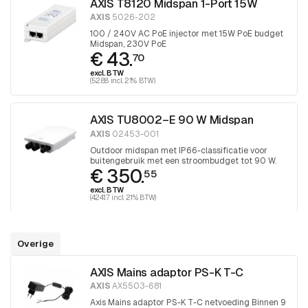
AXIS T8120 Midspan 1-Port 15W
AXIS
5026-202
100 / 240V AC PoE injector met 15W PoE budget
Midspan, 230V PoE
€ 43.
70
excl. BTW
(52.88 incl. 21% BTW)
AXIS TU8002–E 90 W Midspan
AXIS
02453-001
Outdoor midspan met IP66-classificatie voor
buitengebruik met een stroombudget tot 90 W.
€ 350.
55
excl. BTW
(424.17 incl. 21% BTW)
Overige
AXIS Mains adaptor PS-K T-C
AXIS
AX5503-681
Axis Mains adaptor PS-K T-C netvoeding Binnen 9