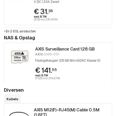
V DC 1,33A Zwart
€ 31.
35
excl. BTW
(37.93 incl. 21% BTW)
•
En 2 EOL-producten
NAS & Opslag
AXIS Surveillance Card 128 GB
AXIS
01491-001
Flashgeheugen 128 GB MicroSDXC Klasse 10
€ 141.
55
excl. BTW
(171.28 incl. 21% BTW)
Diversen
Kabels
AXIS M12(F)-RJ45(M) Cable 0.5M
(1.6FT)