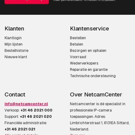
Type beeldsensor
CMOS
Omvang optische
25,4 / 4 mm (1 / 4")
sensor
Klanten
Klantenservice
Progressive scan
Ja
Klantlogin
Bestellen
Mijn lijsten
Betalen
Bestelhistorie
Bezorgen en ophalen
Lenssysteem
Nieuwe klant
Voorraad
Wederverkopers
Vaste focale lengte
3,7 mm
Reparatie en garantie
Technische ondersteuning
Video
Contact
Over NetcamCenter
Maximum resolutie
1280 x 720 Pixels
info@netcamcenter.nl
Netcamcenter is dé specialist in
Ondersteunde
H.264,MPEG4
Verkoop:
+31 46 2021 000
professionele IP-camera
videoformaten
Support:
+31 46 2021 020
toepassingen. Adres:
Financiële administratie:
Limbrichterstraat 1, 6131EA Sittard,
Ondersteunde
1280 x 720 (HD 720)
+31 46 2021 021
Nederland.