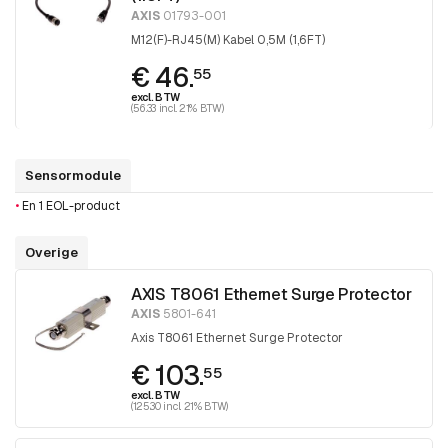
AXIS
01793-001
M12(F)-RJ45(M) Kabel 0,5M (1,6FT)
€ 46.
55
excl. BTW
(56.33 incl. 21% BTW)
Sensormodule
•
En 1 EOL-product
Overige
AXIS T8061 Ethernet Surge Protector
AXIS
5801-641
Axis T8061 Ethernet Surge Protector
€ 103.
55
excl. BTW
(125.30 incl. 21% BTW)