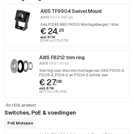
AXIS TF9904 Swivel Mount
AXIS
5503-991-ps
Axis P1245 MKII, FA1105 Montagebeugel, 1 stuk
€ 24.
25
excl. BTW
(29.34 incl. 21% BTW)
AXIS F8212 trim ring
AXIS
5507-111-ps
Sierring voor discrete montage van AXIS F1005-E,
F1035-E, P1214-E en P1224-E achter een
€ 27.
oppervlak, 1 stuk
08
excl. BTW
(32.77 incl. 21% BTW)
•
En 1 EOL-product
Switches, PoE & voedingen
PoE Midspan