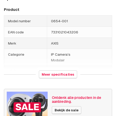
Product
Model number
0654-001
EAN code
7331021043206
Merk
AXIS
Categorie
IP Camera's
Modulair
HS Code
852589
Meer specificaties
Land van herkomst
Polen
Gewicht
760 gram
Ontdenk alle producten in de
aanbieding.
Grootte (lxbxh)
220 x 160 x 60 millimeters
Bekijk de sale
Camera
Buiten camera