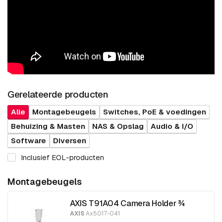
Gerelateerde producten
Alle
Montagebeugels
Switches, PoE & voedingen
Behuizing & Masten
NAS & Opslag
Audio & I/O
Software
Diversen
Inclusief EOL-producten
Montagebeugels
AXIS T91A04 Camera Holder ¾
AXIS
Ax5017-041