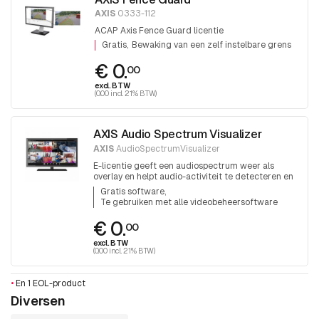
AXIS
0333-112
ACAP Axis Fence Guard licentie
Gratis
Bewaking van een zelf instelbare grens
€ 0.
00
excl. BTW
(0.00 incl. 21% BTW)
AXIS Audio Spectrum Visualizer
AXIS
AudioSpectrumVisualizer
E-licentie geeft een audiospectrum weer als
overlay en helpt audio-activiteit te detecteren en
te bepalen bij het gelijktijdig bewaken van
Gratis software
meerdere scènes.
Te gebruiken met alle videobeheersoftware
€ 0.
00
excl. BTW
(0.00 incl. 21% BTW)
•
En 1 EOL-product
Diversen