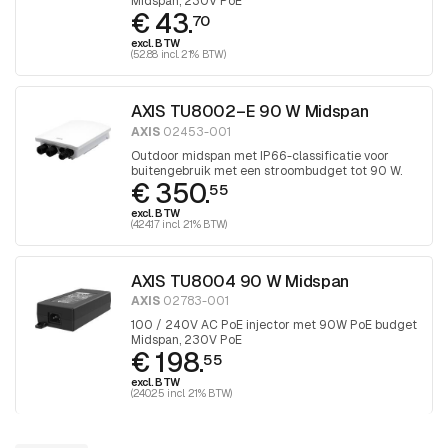
Midspan, 230V PoE
€ 43.
70
excl. BTW
(52.88 incl. 21% BTW)
AXIS TU8002–E 90 W Midspan
AXIS
02453-001
Outdoor midspan met IP66-classificatie voor
buitengebruik met een stroombudget tot 90 W.
€ 350.
55
excl. BTW
(424.17 incl. 21% BTW)
AXIS TU8004 90 W Midspan
AXIS
02783-001
100 / 240V AC PoE injector met 90W PoE budget
Midspan, 230V PoE
€ 198.
55
excl. BTW
(240.25 incl. 21% BTW)