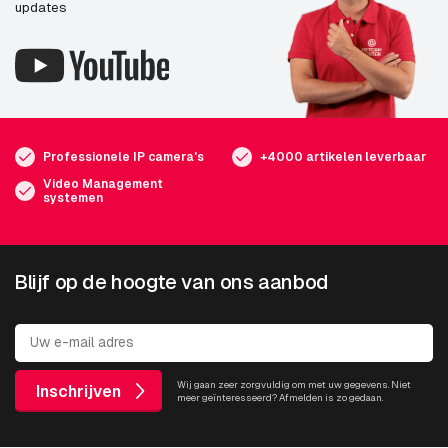
updates
Professionele IP camera's
+4000 artikelen leverbaar
Video Management
systemen
Blijf op de hoogte van ons aanbod
Wij gaan zeer zorgvuldig om met uw gegevens. Niet
Inschrijven
meer geïnteresseerd? Afmelden is zo gedaan.