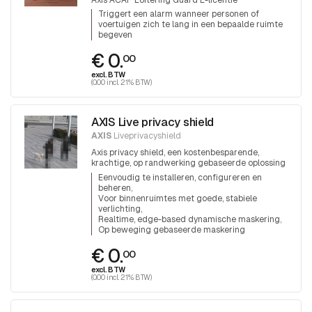
Triggert een alarm wanneer personen of
voertuigen zich te lang in een bepaalde ruimte
begeven
€ 0.
00
excl. BTW
(0.00 incl. 21% BTW)
AXIS Live privacy shield
AXIS
Liveprivacyshield
Axis privacy shield, een kostenbesparende,
krachtige, op randwerking gebaseerde oplossing
om privacy te beschermen.
Eenvoudig te installeren, configureren en
beheren
Voor binnenruimtes met goede, stabiele
verlichting
Realtime, edge-based dynamische maskering
Op beweging gebaseerde maskering
€ 0.
00
excl. BTW
(0.00 incl. 21% BTW)