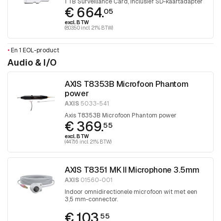
1 TB Surveillance Card, Inclusief SD-kaartadapter
€ 664.
05
excl. BTW
(803.50 incl. 21% BTW)
•
En 1 EOL-product
Audio & I/O
AXIS T8353B Microfoon Phantom
power
AXIS
5033-541
Axis T8353B Microfoon Phantom power
€ 369.
55
excl. BTW
(447.16 incl. 21% BTW)
AXIS T8351 MK II Microphone 3.5mm
AXIS
01560-001
Indoor omnidirectionele microfoon wit met een
3,5 mm-connector.
€ 103.
55