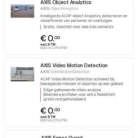
AXIS Object Analytics
AXIS
ObjectAnalytics
Intelligente ACAP object Analytics, detecteren en
classificeren van personen en voertuigen
Gratis
Geschikt voor vele Axis camera's
€ 0.
00
excl. BTW
(0.00 incl. 21% BTW)
AXIS Video Motion Detection
AXIS
VideoMotionDetection
ACAP Video Motion Detection activeert bij
bewegende mensen of objecten op een gebied
Edge-gebaseerde video-analyse
Meerdere profielen voor extra flexibiliteit
gratis voorgeïnstalleerd
€ 0.
00
excl. BTW
(0.00 incl. 21% BTW)
AXIS Fence Guard