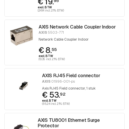
€ 19.
95
excl. BTW
(24.14 incl. 21% BTW)
AXIS Network Cable Coupler Indoor
AXIS
5503-771
Network Cable Coupler Indoor
€ 8.
55
excl. BTW
(10.35 incl. 21% BTW)
AXIS RJ45 Field connector
AXIS
01996-001-ps
Axis RJ45 Field connector, 1 stuk
€ 53.
92
excl. BTW
(65.24 incl. 21% BTW)
AXIS TU8001 Ethernet Surge
Protector