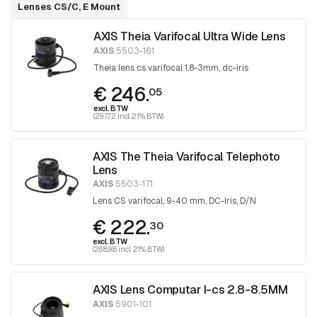
Lenses CS/C, E Mount
AXIS Theia Varifocal Ultra Wide Lens
AXIS
5503-161
Theia lens cs varifocal 1.8-3mm, dc-iris
€ 246.
05
excl. BTW
(297.72 incl. 21% BTW)
AXIS The Theia Varifocal Telephoto
Lens
AXIS
5503-171
Lens CS varifocal, 9-40 mm, DC-Iris, D/N
€ 222.
30
excl. BTW
(268.98 incl. 21% BTW)
AXIS Lens Computar I-cs 2.8-8.5MM
AXIS
5901-101