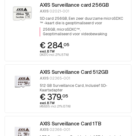
AXIS Surveillance card 256GB
AXIS
02021-001
SD card 256GB, Een zeer duurzame microSDXC
™ -kaart die is geoptimaliseerd voor
videobewaking.
256GB, microSDXC™
Geoptimaliseerd voor videobewaking
€ 284.
05
excl. BTW
(343.70 incl. 21% BTW)
AXIS Surveillance Card 512GB
AXIS
02365-001
512 GB Surveillance Card, Inclusief SD-
Kaartadapter
€ 379.
05
excl. BTW
(458.65 incl. 21% BTW)
AXIS Surveillance Card 1TB
AXIS
02366-001