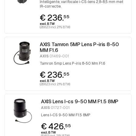
Intelligente, varifocale i-CS-lens 2,8-8,5 mm met
IR-correctie.
€ 236.
55
excl. BTW
(286.23 incl. 21% BTW)
AXIS Tamron 5MP Lens P-iris 8-50
MM F1.6
AXIS
01469-001
Tamron 5mp Lens P-iris 8-50 Mm F1.6
€ 236.
55
excl. BTW
(286.23 incl. 21% BTW)
AXIS Lens I-cs 9-50 MM F1.5 8MP
AXIS
01727-001
Lens I-CS 9-50 MM F1.5 8MP
€ 426.
55
excl. BTW
(516.13 incl. 21% BTW)