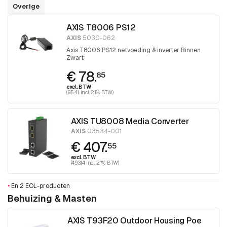
Overige
AXIS T8006 PS12
AXIS
5030-062
Axis T8006 PS12 netvoeding & inverter Binnen
Zwart
€ 78.
85
excl. BTW
(95.41 incl. 21% BTW)
AXIS TU8008 Media Converter
AXIS
03534-001
€ 407.
55
excl. BTW
(493.14 incl. 21% BTW)
•
En 2 EOL-producten
Behuizing & Masten
AXIS T93F20 Outdoor Housing Poe