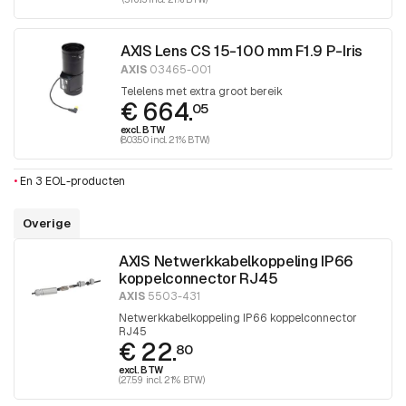
AXIS Lens CS 15-100 mm F1.9 P-Iris
AXIS
03465-001
Telelens met extra groot bereik
€ 664.
05
excl. BTW
(803.50 incl. 21% BTW)
•
En 3 EOL-producten
Overige
AXIS Netwerkkabelkoppeling IP66
koppelconnector RJ45
AXIS
5503-431
Netwerkkabelkoppeling IP66 koppelconnector
RJ45
€ 22.
80
excl. BTW
(27.59 incl. 21% BTW)