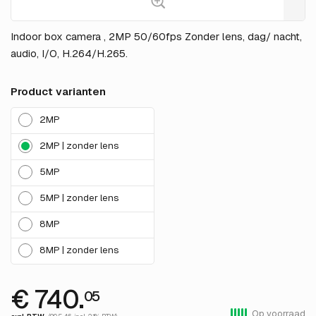
Indoor box camera , 2MP 50/60fps Zonder lens, dag/ nacht,
audio, I/O, H.264/H.265.
Product varianten
2MP
2MP | zonder lens
5MP
5MP | zonder lens
8MP
8MP | zonder lens
€ 740.
05
Op voorraad