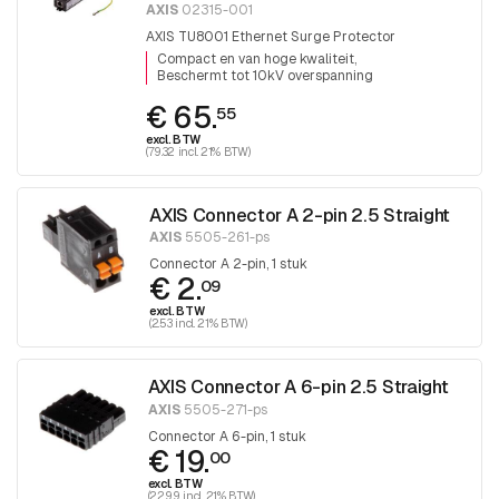
AXIS
02315-001
AXIS TU8001 Ethernet Surge Protector
Compact en van hoge kwaliteit
Beschermt tot 10kV overspanning
€ 65.
55
excl. BTW
(79.32 incl. 21% BTW)
AXIS Connector A 2-pin 2.5 Straight
AXIS
5505-261-ps
Connector A 2-pin, 1 stuk
€ 2.
09
excl. BTW
(2.53 incl. 21% BTW)
AXIS Connector A 6-pin 2.5 Straight
AXIS
5505-271-ps
Connector A 6-pin, 1 stuk
€ 19.
00
excl. BTW
(22.99 incl. 21% BTW)