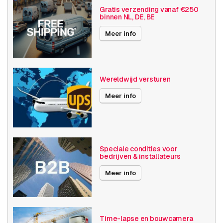
Basis functionaliteit
Dag en nacht
Gratis verzending vanaf €250
binnen NL, DE, BE
Invoer / uitvoer
Audio
Meer info
SD opslag
Resolutie
1080p (2MP)
Wereldwijd versturen
Axis Series
P13
Meer info
Power over Ethernet
15W
Videocompressie
H264
H265
Speciale condities voor
bedrijven & installateurs
Publicatiedatum
01-02-2024
Meer info
Time-lapse en bouwcamera