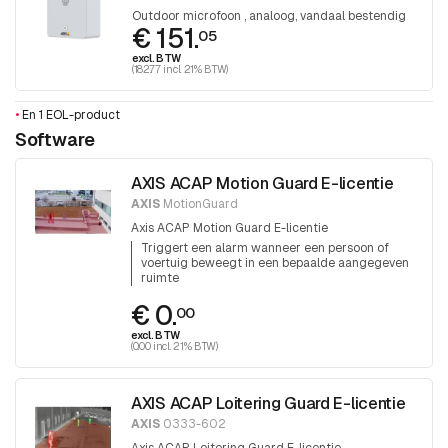
Outdoor microfoon , analoog, vandaal bestendig
€ 151.
05
excl. BTW
(182.77 incl. 21% BTW)
•
En 1 EOL-product
Software
AXIS ACAP Motion Guard E-licentie
AXIS
MotionGuard
Axis ACAP Motion Guard E-licentie
Triggert een alarm wanneer een persoon of
voertuig beweegt in een bepaalde aangegeven
ruimte
€ 0.
00
excl. BTW
(0.00 incl. 21% BTW)
AXIS ACAP Loitering Guard E-licentie
AXIS
0333-602
Axis ACAP Loitering Guard E-licentie