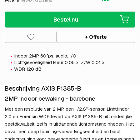
excl. BTW
(895.46 incl. 21% BTW)
Bestel nu
+ Offerte
Indoor 2MP 60fps, audio, I/O
Lichtgevoeligheid kleur 0.05lx, Z/W 0.01lx
WDR 120 dB
Beschrijving AXIS P1385-B
2MP indoor bewaking - barebone
Met een resolutie van 2 MP, een 1/2,8”-sensor, Lightfinder
2.0 en Forensic WDR levert de AXIS P1385-B uitzonderlijke
beeldkwaliteit, zelfs in uitdagende lichtomstandigheden. Het
bevat een deep learning-verwerkingseenheid en biedt
ondersteuning voor geavanceerde functies en toepassingen