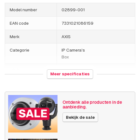
Model number
02899-001
EAN code
7331021086159
Merk
AXIS
Categorie
IP Camera's
Box
HS Code
852589
Meer specificaties
Land van herkomst
Thailand
Gewicht
710 gram
Ontdenk alle producten in de
aanbieding.
Grootte (lxbxh)
220 x 265 x 105 millimeters
Bekijk de sale
Camera
Binnen camera
eigenschappen