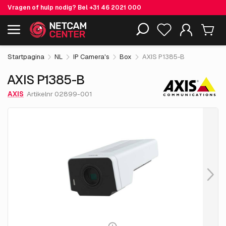
Vragen of hulp nodig? Bel
+31 46 2021 000
€ 740.
05
AXIS P1385-B
Inclusief EOL-producten
excl. BTW
Startpagina
NL
IP Camera's
Box
AXIS P1385-B
AXIS P1385-B
AXIS
Artikelnr 02899-001