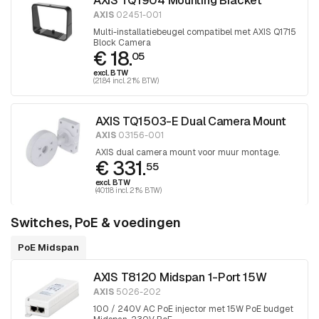
AXIS TQ1904 Mounting Bracket
AXIS
02451-001
Multi-installatiebeugel compatibel met AXIS Q1715
Block Camera
€ 18.
05
excl. BTW
(21.84 incl. 21% BTW)
AXIS TQ1503-E Dual Camera Mount
AXIS
03156-001
AXIS dual camera mount voor muur montage.
€ 331.
55
excl. BTW
(401.18 incl. 21% BTW)
Switches, PoE & voedingen
PoE Midspan
AXIS T8120 Midspan 1-Port 15W
AXIS
5026-202
100 / 240V AC PoE injector met 15W PoE budget