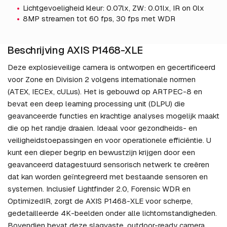
Lichtgevoeligheid kleur: 0.07lx, ZW: 0.01lx, IR on 0lx
8MP streamen tot 60 fps, 30 fps met WDR
Beschrijving AXIS P1468-XLE
Deze explosieveilige camera is ontworpen en gecertificeerd
voor Zone en Division 2 volgens internationale normen
(ATEX, IECEx, cULus). Het is gebouwd op ARTPEC-8 en
bevat een deep learning processing unit (DLPU) die
geavanceerde functies en krachtige analyses mogelijk maakt
die op het randje draaien. Ideaal voor gezondheids- en
veiligheidstoepassingen en voor operationele efficiëntie. U
kunt een dieper begrip en bewustzijn krijgen door een
geavanceerd datagestuurd sensorisch netwerk te creëren
dat kan worden geïntegreerd met bestaande sensoren en
systemen. Inclusief Lightfinder 2.0, Forensic WDR en
OptimizedIR, zorgt de AXIS P1468-XLE voor scherpe,
gedetailleerde 4K-beelden onder alle lichtomstandigheden.
Bovendien bevat deze slagvaste, outdoor-ready camera