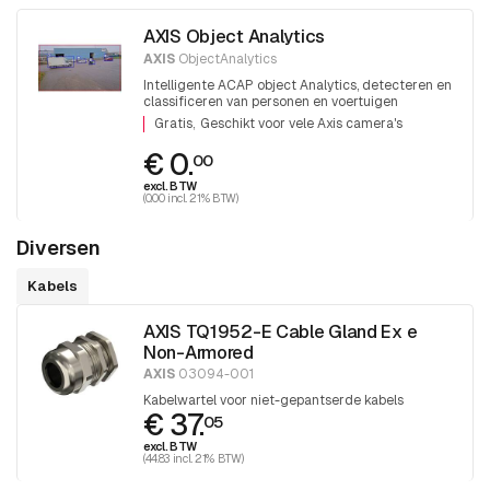
AXIS Object Analytics
AXIS
ObjectAnalytics
Intelligente ACAP object Analytics, detecteren en
classificeren van personen en voertuigen
Gratis
Geschikt voor vele Axis camera's
€ 0.
00
excl. BTW
(0.00 incl. 21% BTW)
Diversen
Kabels
AXIS TQ1952-E Cable Gland Ex e
Non-Armored
AXIS
03094-001
Kabelwartel voor niet-gepantserde kabels
€ 37.
05
excl. BTW
(44.83 incl. 21% BTW)