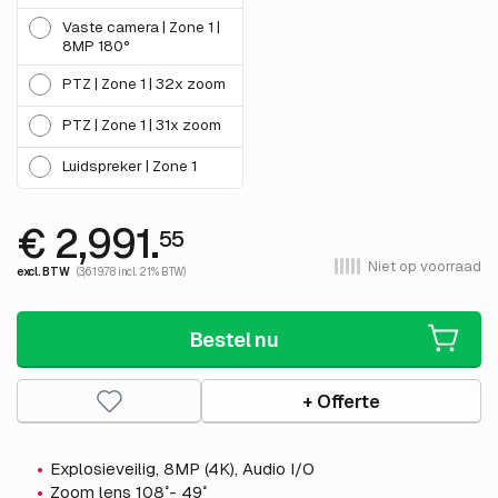
Vaste camera | Zone 1 |
8MP 180°
PTZ | Zone 1 | 32x zoom
PTZ | Zone 1 | 31x zoom
Luidspreker | Zone 1
€ 2,991.
55
Niet op voorraad
excl. BTW
(3,619.78 incl. 21% BTW)
Bestel nu
+ Offerte
Explosieveilig, 8MP (4K), Audio I/O
Zoom lens 108˚- 49˚