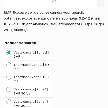
8MP Explosie veilige bullet camera voor gebruik in
potentieel explosieve atmosferen, zoomlens 6,2–12,9 mm
108˚–49˚, Object Analytics, 8MP streamen tot 60 fps, 30fps
WDR, Audio I/O
Product varianten
Vaste camera | Zone 2 |
8MP
Thermisch | Zone 2 | 8.3
fps
Thermisch | Zone 2 | 30
fps
Vaste camera | Zone 1 |
2MP 30fps
Vaste camera | Zone 1 |
4MP 30fps