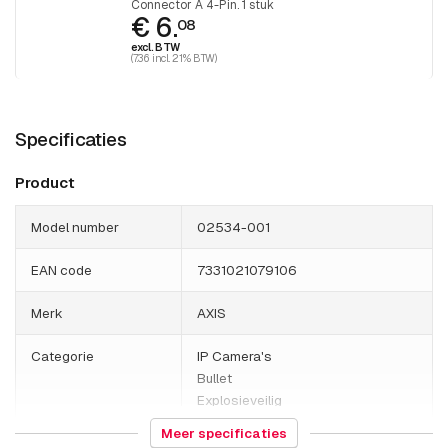
Connector A 4-Pin. 1 stuk
€ 6.
08
excl. BTW
(7.36 incl. 21% BTW)
Specificaties
Product
Model number
02534-001
EAN code
7331021079106
Merk
AXIS
Categorie
IP Camera's
Bullet
Explosieveilig
Meer specificaties
HS Code
852589