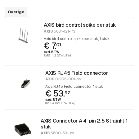
Overige
AXIS bird control spike per stuk
AXIS
5801-121-PS
Axis bird control spike per stuk, 1 stuk
€ 7.
01
excl. BTW
(8.48 incl. 21% BTW)
AXIS RJ45 Field connector
AXIS
01996-001-ps
Axis RJ45 Field connector, 1 stuk
€ 53.
92
excl. BTW
(65.24 incl. 21% BTW)
AXIS Connector A 4-pin 2.5 Straight 1
stuk
AXIS
5800-891-ps