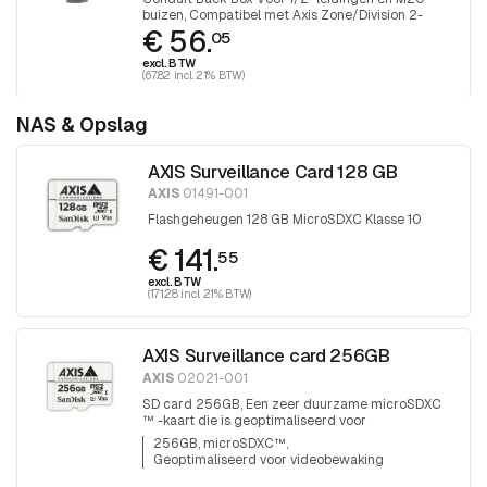
buizen, Compatibel met Axis Zone/Division 2-
€ 56.
gecertificeerde Ex-camera's
05
excl. BTW
(67.82 incl. 21% BTW)
NAS & Opslag
AXIS Surveillance Card 128 GB
AXIS
01491-001
Flashgeheugen 128 GB MicroSDXC Klasse 10
€ 141.
55
excl. BTW
(171.28 incl. 21% BTW)
AXIS Surveillance card 256GB
AXIS
02021-001
SD card 256GB, Een zeer duurzame microSDXC
™ -kaart die is geoptimaliseerd voor
videobewaking.
256GB, microSDXC™
Geoptimaliseerd voor videobewaking