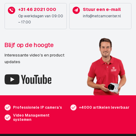
+31 46 2021 000
Stuur een e-mail
Op werkdagen van 09:00
info@netcamcenter.nl
– 17:00
Blijf op de hoogte
Interessante video's en product
updates
Professionele IP camera's
+4000 artikelen leverbaar
Video Management
systemen