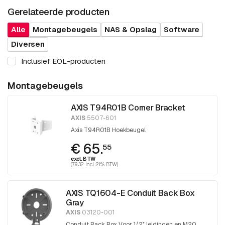
Gerelateerde producten
Alle
Montagebeugels
NAS & Opslag
Software
Diversen
Inclusief EOL-producten
Montagebeugels
AXIS T94R01B Corner Bracket
AXIS
5507-601
Axis T94R01B Hoekbeugel
€ 65.
55
excl. BTW
(79.32 incl. 21% BTW)
AXIS TQ1604-E Conduit Back Box
Gray
AXIS
03120-001
Conduit Back Box Voor 1/2″ leidingen en M20