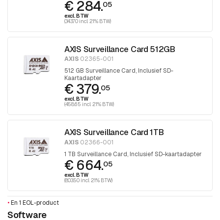
€ 284.
05
excl. BTW
(343.70 incl. 21% BTW)
AXIS Surveillance Card 512GB
AXIS
02365-001
512 GB Surveillance Card, Inclusief SD-
Kaartadapter
€ 379.
05
excl. BTW
(458.65 incl. 21% BTW)
AXIS Surveillance Card 1TB
AXIS
02366-001
1 TB Surveillance Card, Inclusief SD-kaartadapter
€ 664.
05
excl. BTW
(803.50 incl. 21% BTW)
•
En 1 EOL-product
Software