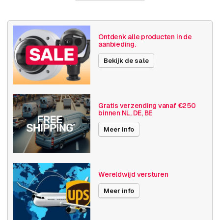
Land van herkomst
Polen
Ontdenk alle producten in de
Gewicht
1640 gram
aanbieding.
Bekijk de sale
Grootte (lxbxh)
140 x 260 x 180 millimeters
Basis functionaliteit
SD opslag
Resolutie
4K (8.3MP) of hoger
Gratis verzending vanaf €250
binnen NL, DE, BE
Software
Analytics
Meer info
Audio & I/O
✓
Verlichting
IR lamp voor camera
Wereldwijd versturen
Publicatiedatum
01-02-2023
Meer info