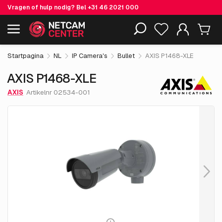
Vragen of hulp nodig? Bel
+31 46 2021 000
€ 2,991.
55
AXIS P1468-XLE
Inclusief EOL-producten
excl. BTW
Startpagina
NL
IP Camera's
Bullet
AXIS P1468-XLE
AXIS P1468-XLE
AXIS
Artikelnr 02534-001