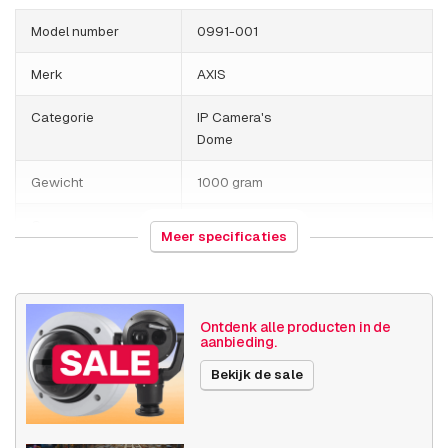
Model number
0991-001
Merk
AXIS
Categorie
IP Camera's
Dome
Gewicht
1000 gram
Camera
Buiten camera
Meer specificaties
eigenschappen
Ingebouwde infrarood
Vandalismebestendig
Axis Series
P32
Ontdenk alle producten in de
aanbieding.
Publicatiedatum
18-07-2019
Bekijk de sale