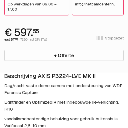
Op werkdagen van 09:00 –
info@netcamcenter.nl
17:00
€ 597.
55
Stopgezet
excl. BTW
(723.04 incl. 21% BTW)
+ Offerte
Beschrijving AXIS P3224-LVE MK II
Dag/nacht vaste dome camera met ondersteuning van WDR
Forensic Capture,
Lightfinder en OptimizedIR met ingebouwde IR-verlichting.
IK10
vandalismebestendige behuizing voor gebruik buitenshuis.
Varifocaal 2,8-10 mm