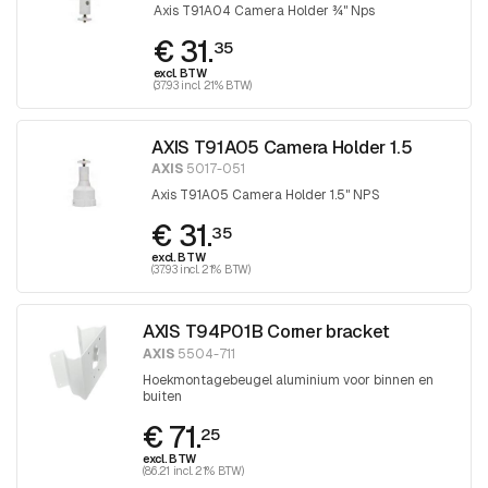
Axis T91A04 Camera Holder ¾" Nps
€ 31.
35
excl. BTW
(37.93 incl. 21% BTW)
AXIS T91A05 Camera Holder 1.5
AXIS
5017-051
Axis T91A05 Camera Holder 1.5" NPS
€ 31.
35
excl. BTW
(37.93 incl. 21% BTW)
AXIS T94P01B Corner bracket
AXIS
5504-711
Hoekmontagebeugel aluminium voor binnen en
buiten
€ 71.
25
excl. BTW
(86.21 incl. 21% BTW)