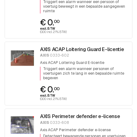
Triggert een alarm wanneer een persoon of
voertuig beweegt in een bepaalde aangegeven
ruimte
€ 0.
00
excl. BTW
(0.00 incl. 21% BTW)
AXIS ACAP Loitering Guard E-licentie
AXIS
0333-602
Axis ACAP Loitering Guard E-licentie
Triggert een alarm wanneer personen of
voertuigen zich te lang in een bepaalde ruimte
begeven
€ 0.
00
excl. BTW
(0.00 incl. 21% BTW)
AXIS Perimeter defender e-license
AXIS
0333-608
Axis ACAP Perimeter defender e-license
Detecteert bewegende personen en voertuigen