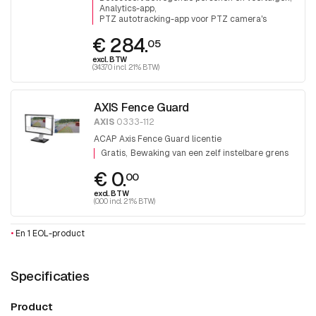
Analytics-app
PTZ autotracking-app voor PTZ camera's
€ 284.
05
excl. BTW
(343.70 incl. 21% BTW)
AXIS Fence Guard
AXIS
0333-112
ACAP Axis Fence Guard licentie
Gratis
Bewaking van een zelf instelbare grens
€ 0.
00
excl. BTW
(0.00 incl. 21% BTW)
•
En 1 EOL-product
Specificaties
Product