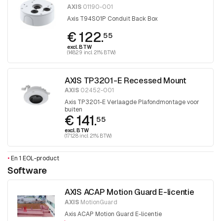
AXIS
01190-001
Axis T94S01P Conduit Back Box
€ 122.
55
excl. BTW
(148.29 incl. 21% BTW)
AXIS TP3201-E Recessed Mount
AXIS
02452-001
Axis TP3201-E Verlaagde Plafondmontage voor
buiten
€ 141.
55
excl. BTW
(171.28 incl. 21% BTW)
•
En 1 EOL-product
Software
AXIS ACAP Motion Guard E-licentie
AXIS
MotionGuard
Axis ACAP Motion Guard E-licentie