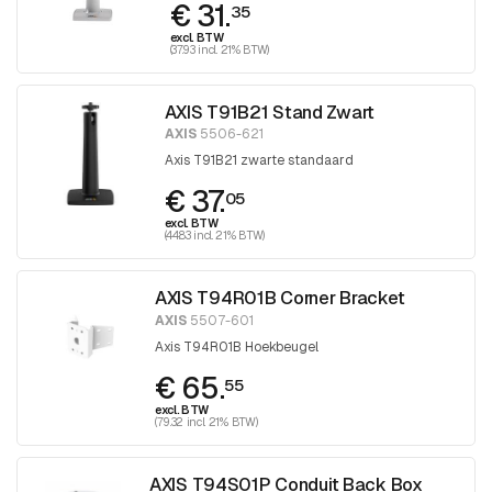
€ 31.
35
excl. BTW
(37.93 incl. 21% BTW)
AXIS T91B21 Stand Zwart
AXIS
5506-621
Axis T91B21 zwarte standaard
€ 37.
05
excl. BTW
(44.83 incl. 21% BTW)
AXIS T94R01B Corner Bracket
AXIS
5507-601
Axis T94R01B Hoekbeugel
€ 65.
55
excl. BTW
(79.32 incl. 21% BTW)
AXIS T94S01P Conduit Back Box