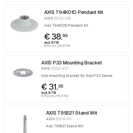
AXIS T94K01D Pendant Kit
AXIS
5505-081
Axis T94K01D Pendant Kit
€ 38.
95
excl. BTW
(47.13 incl. 21% BTW)
AXIS P33 Mounting Bracket
AXIS
5502-401
Axis mounting bracket for Axis P33 Series
€ 31.
35
excl. BTW
(37.93 incl. 21% BTW)
AXIS T91B21 Stand Wit
AXIS
5506-611
Axis T91B21 Stand Wit