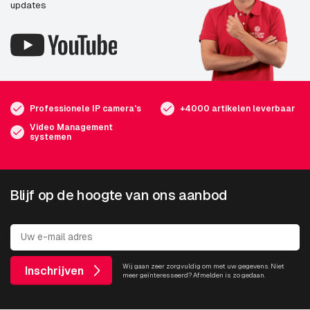
updates
Professionele IP camera's
+4000 artikelen leverbaar
Video Management
systemen
Blijf op de hoogte van ons aanbod
Wij gaan zeer zorgvuldig om met uw gegevens. Niet
Inschrijven
meer geïnteresseerd? Afmelden is zo gedaan.