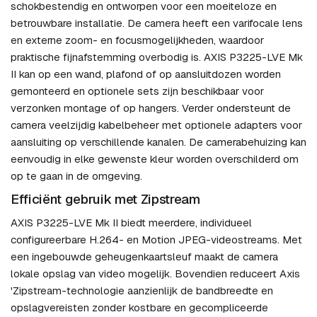
schokbestendig en ontworpen voor een moeiteloze en
betrouwbare installatie. De camera heeft een varifocale lens
en externe zoom- en focusmogelijkheden, waardoor
praktische fijnafstemming overbodig is. AXIS P3225-LVE Mk
II kan op een wand, plafond of op aansluitdozen worden
gemonteerd en optionele sets zijn beschikbaar voor
verzonken montage of op hangers. Verder ondersteunt de
camera veelzijdig kabelbeheer met optionele adapters voor
aansluiting op verschillende kanalen. De camerabehuizing kan
eenvoudig in elke gewenste kleur worden overschilderd om
op te gaan in de omgeving.
Efficiënt gebruik met Zipstream
AXIS P3225-LVE Mk II biedt meerdere, individueel
configureerbare H.264- en Motion JPEG-videostreams. Met
een ingebouwde geheugenkaartsleuf maakt de camera
lokale opslag van video mogelijk. Bovendien reduceert Axis
'Zipstream-technologie aanzienlijk de bandbreedte en
opslagvereisten zonder kostbare en gecompliceerde