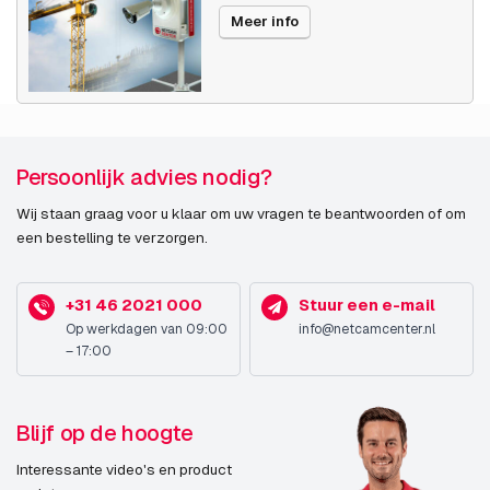
Lenssysteem
Meer info
Zoomcapaciteit
Ja
Maximum aperture
1,4
number
Persoonlijk advies nodig?
Brandpuntbereik
3 - 10,5 mm
Wij staan graag voor u klaar om uw vragen te beantwoorden of om
een bestelling te verzorgen.
Camera
Draaihoek
190°
+31 46 2021 000
Stuur een e-mail
Op werkdagen van 09:00
info@netcamcenter.nl
Kijkhoek, horizontaal
92°
– 17:00
Kijkhoek, verticaal
50°
Blijf op de hoogte
Hoek schuine stand
-5 - 75°
bereik
Interessante video's en product