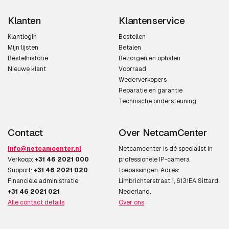
Videostreaming
Ja
Klanten
Klantenservice
Automatische versterking
Ja
Klantlogin
Bestellen
Mijn lijsten
Betalen
control
Bestelhistorie
Bezorgen en ophalen
Nieuwe klant
Voorraad
Volledige HD
Ja
Wederverkopers
Reparatie en garantie
Aanpassing van de
Helderheid, Contrast,
Technische ondersteuning
afbeeldingskwaliteit
Scherpte
Privézone maskeren
Ja
Contact
Over NetcamCenter
Tekstoverlay
Ja
info@netcamcenter.nl
Netcamcenter is dé specialist in
Verkoop:
+31 46 2021 000
professionele IP-camera
Support:
+31 46 2021 020
toepassingen. Adres:
Netwerk
Financiële administratie:
Limbrichterstraat 1, 6131EA Sittard,
+31 46 2021 021
Nederland.
Ethernet LAN
Ja
Alle contact details
Over ons
Netwerkstandaard
IEEE 802.1x,IEEE 802.3af,IEEE