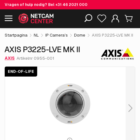
Vragen of hulp nodig? Bel
+31 46 2021 000
€ 664.
05
AXIS P3225-LVE MK II
End-of-life
Inclusief EOL-producten
excl. BTW
Startpagina
NL
IP Camera's
Dome
AXIS P3225-LVE MK II
AXIS P3225-LVE MK II
AXIS
Artikelnr 0955-001
END-OF-LIFE