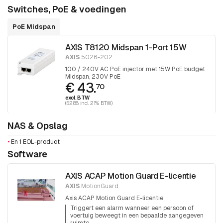
Switches, PoE & voedingen
PoE Midspan
AXIS T8120 Midspan 1-Port 15W
AXIS
5026-202
100 / 240V AC PoE injector met 15W PoE budget
Midspan, 230V PoE
€ 43.
70
excl. BTW
(52.88 incl. 21% BTW)
NAS & Opslag
•
En 1 EOL-product
Software
AXIS ACAP Motion Guard E-licentie
AXIS
MotionGuard
Axis ACAP Motion Guard E-licentie
Triggert een alarm wanneer een persoon of
voertuig beweegt in een bepaalde aangegeven
ruimte