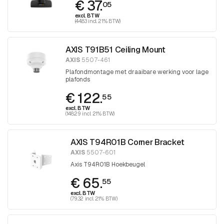
€ 37.
05
excl. BTW
(44.83 incl. 21% BTW)
AXIS T91B51 Ceiling Mount
AXIS
5507-461
Plafondmontage met draaibare werking voor lage
plafonds
€ 122.
55
excl. BTW
(148.29 incl. 21% BTW)
AXIS T94R01B Corner Bracket
AXIS
5507-601
Axis T94R01B Hoekbeugel
€ 65.
55
excl. BTW
(79.32 incl. 21% BTW)