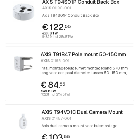
AXIS T94S01P Conduit Back Box
AXIS
01190-001
Axis T94S01P Conduit Back Box
€ 122.
55
excl. BTW
(148.29 incl. 21% BTW)
AXIS T91B47 Pole mount 50-150mm
AXIS
01165-001
Paal montagebeugel met montageband 570 mm
lang voor een paal diameter tussen 50 -150 mm,
band wordt aangedraaid met Torx 30
€ 84.
schroevendraaier
55
excl. BTW
(102.31 incl. 21% BTW)
AXIS T94V01C Dual Camera Mount
AXIS
01457-001
Axis dual camera mount voor buismontage.
€ 103.
55