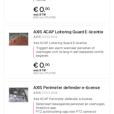
€ 0.
00
excl. BTW
(0.00 incl. 21% BTW)
AXIS ACAP Loitering Guard E-licentie
AXIS
0333-602
Axis ACAP Loitering Guard E-licentie
Triggert een alarm wanneer personen of
voertuigen zich te lang in een bepaalde ruimte
begeven
€ 0.
00
excl. BTW
(0.00 incl. 21% BTW)
AXIS Perimeter defender e-license
AXIS
0333-608
Axis ACAP Perimeter defender e-license
Detecteert bewegende personen en voertuigen
Analytics-app
PTZ autotracking-app voor PTZ camera's