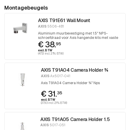
Montagebeugels
AXIS T91E61 Wall Mount
AXIS
5506-481
Aluminium muurbevestiging met 1.5" NPS-
schroefdraad voor Axis hangende kits met vaste
€ 38.
koepel.
95
excl. BTW
(47.13 incl. 21% BTW)
AXIS T91A04 Camera Holder ¾
AXIS
Ax5017-041
Axis T91A04 Camera Holder ¾" Nps
€ 31.
35
excl. BTW
(37.93 incl. 21% BTW)
AXIS T91A05 Camera Holder 1.5
AXIS
5017-051