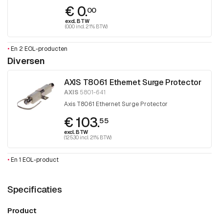
€ 0.
00
excl. BTW
(0.00 incl. 21% BTW)
•
En 2 EOL-producten
Diversen
AXIS T8061 Ethernet Surge Protector
AXIS
5801-641
Axis T8061 Ethernet Surge Protector
€ 103.
55
excl. BTW
(125.30 incl. 21% BTW)
•
En 1 EOL-product
Specificaties
Product