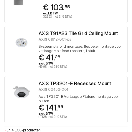
€ 103.
55
excl. BTW
(125.30 incl. 21% BTW)
AXIS T91A23 Tile Grid Ceiling Mount
AXIS
01612-001-ps
Systeemplafond montage, flexibele montage voor
verlaagde plafond roosters, 1 stuk
€ 41.
28
excl. BTW
(49.95 incl. 21% BTW)
AXIS TP3201-E Recessed Mount
AXIS
02452-001
Axis TP3201-E Verlaagde Plafondmontage voor
buiten
€ 141.
55
excl. BTW
(171.28 incl. 21% BTW)
•
En 4 EOL-producten