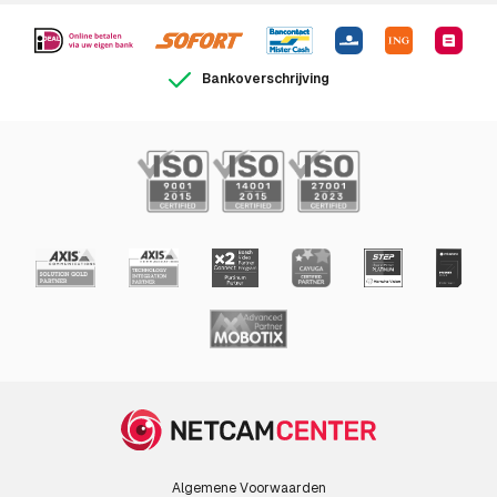
802.3at
Ondersteunde
IPv4/v6, HTTP , HTTPS a ,
netwerkprotocollen
SSL/TLS a , QoS Layer 3
Bankoverschrijving
DiffServ , FTP , CIFS/SMB, SMTP
, Bonjour , UPnP T M , SNMP
v1/v2c/v3(MIB - II), DNS,
DynDNS, NTP , RTSP , RTP ,
SFTP , T CP , UDP , IGMP , RT CP
, ICMP , DHCP , ARP , SOCKS,
SSH
Bekabelingstechnologie
10/100Base-T(X)
Quality of Service (QoS)
Ja
Beveiliging
Wachtwoordbeveiliging
Ja
Algemene Voorwaarden