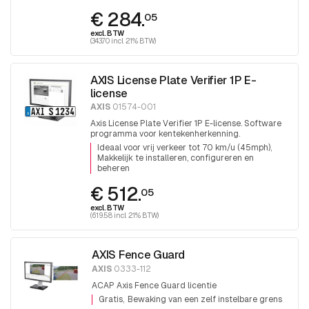
€ 284.
05
excl. BTW
(343.70 incl. 21% BTW)
AXIS License Plate Verifier 1P E-
license
AXIS
01574-001
Axis License Plate Verifier 1P E-license. Software
programma voor kentekenherkenning.
Ideaal voor vrij verkeer tot 70 km/u (45mph)
Makkelijk te installeren, configureren en
beheren
€ 512.
05
excl. BTW
(619.58 incl. 21% BTW)
AXIS Fence Guard
AXIS
0333-112
ACAP Axis Fence Guard licentie
Gratis
Bewaking van een zelf instelbare grens