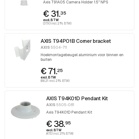
Axis T91A05 Camera Holder 1.5" NPS
€ 31.
35
excl. BTW
(37.93 incl. 21% BTW)
AXIS T94P01B Corner bracket
AXIS
5504-711
Hoekmontagebeugel aluminium voor binnen en
buiten
€ 71.
25
excl. BTW
(86.21 incl. 21% BTW)
AXIS T94K01D Pendant Kit
AXIS
5505-081
Axis T94K01D Pendant Kit
€ 38.
95
excl. BTW
(47.13 incl. 21% BTW)