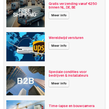
Gratis verzending vanaf €250
binnen NL, DE, BE
Axis Series
P32
Meer info
Maximale Beeldhoek
91° -100°
Optische zoom
1-10x
Wereldwijd versturen
Videocompressie
H264
Meer info
Publicatiedatum
18-04-2018
Beeldsensor
Speciale condities voor
Type beeldsensor
CMOS
bedrijven & installateurs
Meer info
Omvang optische
25,4 / 3 mm (1 / 3")
sensor
Progressive scan
Ja
Time-lapse en bouwcamera