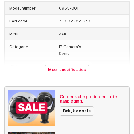
Model number
0955-001
EAN code
7331021055643
Merk
AXIS
Categorie
IP Camera's
Dome
HS Code
852589
Meer specificaties
Gewicht
1000 gram
Camera
Buiten camera
Ontdenk alle producten in de
eigenschappen
Ingebouwde infrarood
aanbieding.
Vandalismebestendig
Bekijk de sale
Basis functionaliteit
Dag en nacht
Resolutie
1080p (2MP)