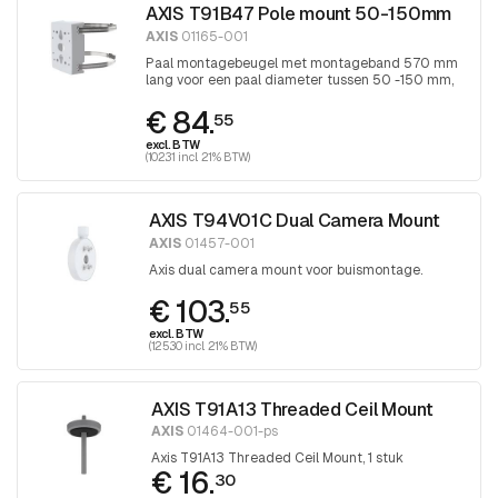
AXIS T91B47 Pole mount 50-150mm
AXIS
01165-001
Paal montagebeugel met montageband 570 mm
lang voor een paal diameter tussen 50 -150 mm,
band wordt aangedraaid met Torx 30
€ 84.
schroevendraaier
55
excl. BTW
(102.31 incl. 21% BTW)
AXIS T94V01C Dual Camera Mount
AXIS
01457-001
Axis dual camera mount voor buismontage.
€ 103.
55
excl. BTW
(125.30 incl. 21% BTW)
AXIS T91A13 Threaded Ceil Mount
AXIS
01464-001-ps
Axis T91A13 Threaded Ceil Mount, 1 stuk
€ 16.
30