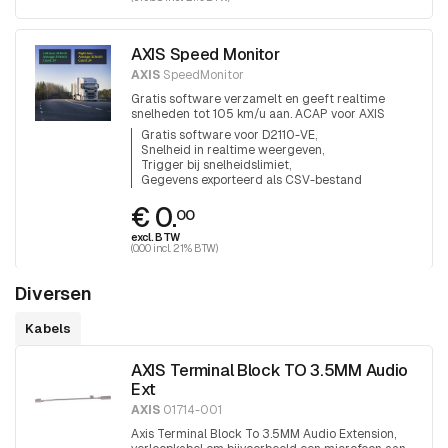
AXIS Speed Monitor
AXIS
SpeedMonitor
Gratis software verzamelt en geeft realtime
snelheden tot 105 km/u aan. ACAP voor AXIS
D2110-VE radar
Gratis software voor D2110-VE
Snelheid in realtime weergeven
Trigger bij snelheidslimiet
Gegevens exporteerd als CSV-bestand
€ 0.
00
excl. BTW
(0.00 incl. 21% BTW)
Diversen
Kabels
AXIS Terminal Block TO 3.5MM Audio
Ext
AXIS
01714-001
Axis Terminal Block To 3.5MM Audio Extension,