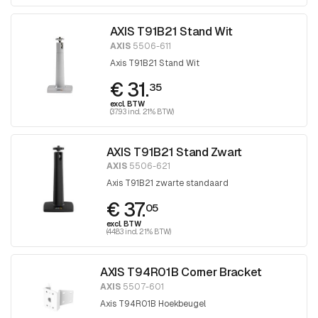
AXIS T91B21 Stand Wit
AXIS
5506-611
Axis T91B21 Stand Wit
€ 31.
35
excl. BTW
(37.93 incl. 21% BTW)
AXIS T91B21 Stand Zwart
AXIS
5506-621
Axis T91B21 zwarte standaard
€ 37.
05
excl. BTW
(44.83 incl. 21% BTW)
AXIS T94R01B Corner Bracket
AXIS
5507-601
Axis T94R01B Hoekbeugel