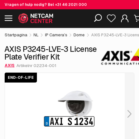
Vragen of hulp nodig? Bel
+31 46 2021 000
€ 1,224.
55
AXIS P3245-LVE-3 License Plate Verifier Kit
End-of-life
Inclusief EOL-producten
excl. BTW
Startpagina
NL
IP Camera's
Dome
AXIS P3245-LVE-3 License 
AXIS P3245-LVE-3 License
Plate Verifier Kit
AXIS
Artikelnr 02234-001
END-OF-LIFE