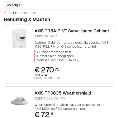
Overige
•
En 2 EOL-producten
Behuizing & Masten
AXIS T98A17-VE Surveillance Cabinet
AXIS
5900-171
Outdoor Cabinet montage geschikt voor o.a. AXIS
M30, P32, P14 en Q17 series (camera niet
inbegrepen).
Outdoor montage kast
Camera niet inbegrepen
Voor o.a. M30, P32, P14, Q17, ..
€ 270.
75
excl. BTW
(327.61 incl. 21% BTW)
AXIS TP3805 Weathershield
AXIS
01628-001-PS
Weerbestendig buiten kap voor geselecteerde
AXIS M32- en P32-camera's. 1 stuk
€ 72.
11