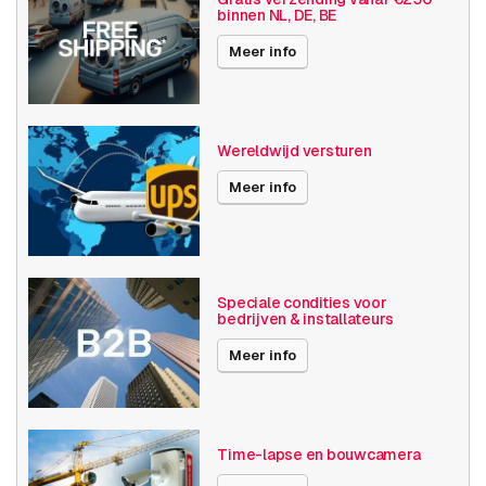
binnen NL, DE, BE
Basis functionaliteit
Dag en nacht
SD opslag
Meer info
Resolutie
1080p (2MP)
Software
Kentekenherkenning
Wereldwijd versturen
Axis Series
P32
Meer info
Publicatiedatum
11-06-2021
Speciale condities voor
bedrijven & installateurs
Meer info
Time-lapse en bouwcamera