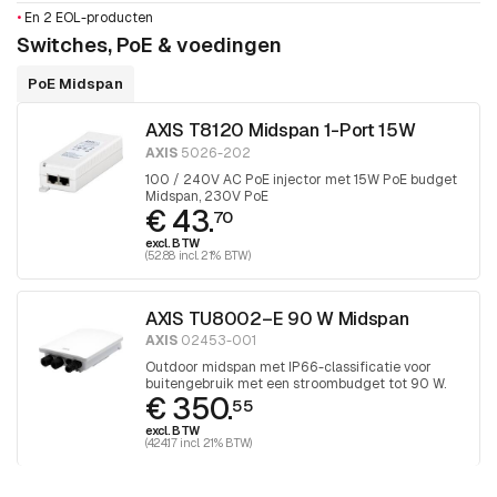
•
En 2 EOL-producten
Switches, PoE & voedingen
PoE Midspan
AXIS T8120 Midspan 1-Port 15W
AXIS
5026-202
100 / 240V AC PoE injector met 15W PoE budget
Midspan, 230V PoE
€ 43.
70
excl. BTW
(52.88 incl. 21% BTW)
AXIS TU8002–E 90 W Midspan
AXIS
02453-001
Outdoor midspan met IP66-classificatie voor
buitengebruik met een stroombudget tot 90 W.
€ 350.
55
excl. BTW
(424.17 incl. 21% BTW)