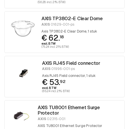
(56.28 incl. 21% BTW)
AXIS TP3802-E Clear Dome
AXIS
01629-001-ps
Axis TP3802-E Clear Dome, 1 stuk
€ 62.
18
excl. BTW
(75.24 incl. 21% BTW)
AXIS RJ45 Field connector
AXIS
01996-001-ps
Axis RJ45 Field connector, 1 stuk
€ 53.
92
excl. BTW
(65.24 incl. 21% BTW)
AXIS TU8001 Ethernet Surge
Protector
AXIS
02315-001
AXIS TU8001 Ethernet Surge Protector