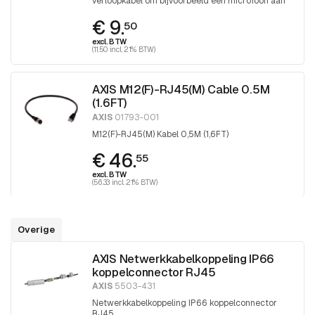
verloopkabel om bijvoorbeeld een microfoon aan
te sluiten op o.a. een P32xx-LV (-LVE) camera
€ 9.
50
excl. BTW
(11.50 incl. 21% BTW)
AXIS M12(F)-RJ45(M) Cable 0.5M
(1.6FT)
AXIS
01793-001
M12(F)-RJ45(M) Kabel 0,5M (1,6FT)
€ 46.
55
excl. BTW
(56.33 incl. 21% BTW)
Overige
AXIS Netwerkkabelkoppeling IP66
koppelconnector RJ45
AXIS
5503-431
Netwerkkabelkoppeling IP66 koppelconnector
RJ45