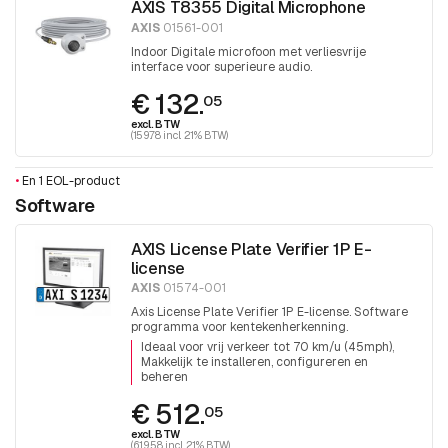
AXIS T8355 Digital Microphone
AXIS
01561-001
Indoor Digitale microfoon met verliesvrije
interface voor superieure audio.
€ 132.
05
excl. BTW
(159.78 incl. 21% BTW)
•
En 1 EOL-product
Software
AXIS License Plate Verifier 1P E-
license
AXIS
01574-001
Axis License Plate Verifier 1P E-license. Software
programma voor kentekenherkenning.
Ideaal voor vrij verkeer tot 70 km/u (45mph)
Makkelijk te installeren, configureren en
beheren
€ 512.
05
excl. BTW
(619.58 incl. 21% BTW)