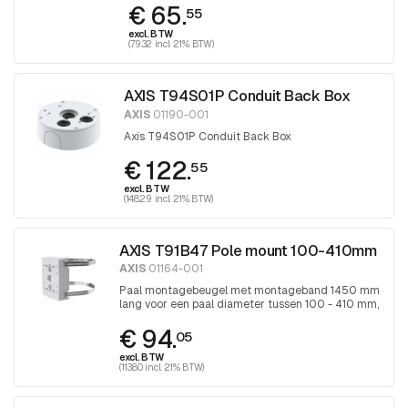
€ 65.
55
excl. BTW
(79.32 incl. 21% BTW)
AXIS T94S01P Conduit Back Box
AXIS
01190-001
Axis T94S01P Conduit Back Box
€ 122.
55
excl. BTW
(148.29 incl. 21% BTW)
AXIS T91B47 Pole mount 100-410mm
AXIS
01164-001
Paal montagebeugel met montageband 1450 mm
lang voor een paal diameter tussen 100 - 410 mm,
band wordt aangedraaid met Torx 30
€ 94.
schroevendraaier
05
excl. BTW
(113.80 incl. 21% BTW)