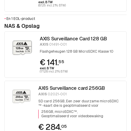
excl. BTW
(87.25 incl. 21% BTW)
•
En 1 EOL-product
NAS & Opslag
AXIS Surveillance Card 128 GB
AXIS
01491-001
Flashgeheugen 128 GB MicroSDXC Klasse 10
€ 141.
55
excl. BTW
(171.28 incl. 21% BTW)
AXIS Surveillance card 256GB
AXIS
02021-001
SD card 256GB, Een zeer duurzame microSDXC
™ -kaart die is geoptimaliseerd voor
videobewaking.
256GB, microSDXC™
Geoptimaliseerd voor videobewaking
€ 284.
05