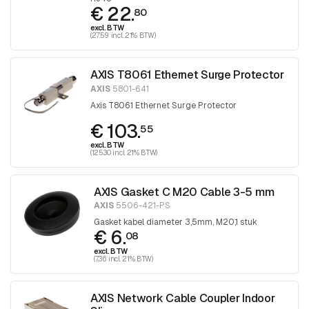
€ 22.
80
excl. BTW
(27.59 incl. 21% BTW)
AXIS T8061 Ethernet Surge Protector
AXIS
5801-641
Axis T8061 Ethernet Surge Protector
€ 103.
55
excl. BTW
(125.30 incl. 21% BTW)
AXIS Gasket C M20 Cable 3-5 mm
AXIS
5506-421-PS
Gasket kabel diameter 3,5mm, M20,1 stuk
€ 6.
08
excl. BTW
(7.36 incl. 21% BTW)
AXIS Network Cable Coupler Indoor