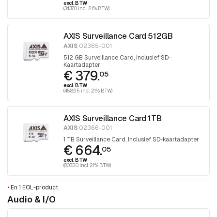
excl. BTW
(343.70 incl. 21% BTW)
AXIS Surveillance Card 512GB
AXIS
02365-001
512 GB Surveillance Card, Inclusief SD-
Kaartadapter
€ 379.
05
excl. BTW
(458.65 incl. 21% BTW)
AXIS Surveillance Card 1TB
AXIS
02366-001
1 TB Surveillance Card, Inclusief SD-kaartadapter
€ 664.
05
excl. BTW
(803.50 incl. 21% BTW)
•
En 1 EOL-product
Audio & I/O