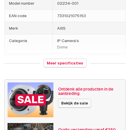
Model number
02234-001
EAN code
7331021075153
Merk
AXIS
Categorie
IP Camera's
Dome
HS Code
852589
Meer specificaties
Land van herkomst
Polen
Gewicht
1270 gram
Ontdenk alle producten in de
aanbieding.
Grootte (lxbxh)
260 x 200 x 135 millimeters
Bekijk de sale
Camera
Buiten camera
eigenschappen
Ingebouwde infrarood
Vandalismebestendig
Gratis verzending vanaf €250