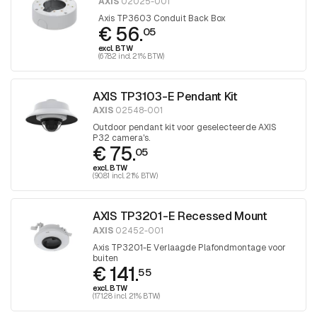
AXIS
02025-001
Axis TP3603 Conduit Back Box
€ 56.
05
excl. BTW
(67.82 incl. 21% BTW)
AXIS TP3103-E Pendant Kit
AXIS
02548-001
Outdoor pendant kit voor geselecteerde AXIS
P32 camera's.
€ 75.
05
excl. BTW
(90.81 incl. 21% BTW)
AXIS TP3201-E Recessed Mount
AXIS
02452-001
Axis TP3201-E Verlaagde Plafondmontage voor
buiten
€ 141.
55
excl. BTW
(171.28 incl. 21% BTW)