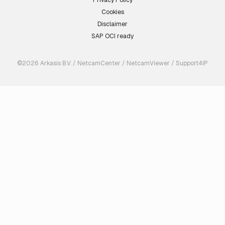
Privacy Policy
Cookies
Disclaimer
SAP OCI ready
©2026 Arkasis B.V. / NetcamCenter / NetcamViewer / Support4IP