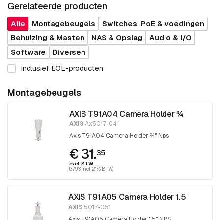
Gerelateerde producten
Alle
Montagebeugels
Switches, PoE & voedingen
Behuizing & Masten
NAS & Opslag
Audio & I/O
Software
Diversen
Inclusief EOL-producten
Montagebeugels
AXIS T91A04 Camera Holder ¾
AXIS
Ax5017-041
Axis T91A04 Camera Holder ¾" Nps
€ 31.
35
excl. BTW
(37.93 incl. 21% BTW)
AXIS T91A05 Camera Holder 1.5
AXIS
5017-051
Axis T91A05 Camera Holder 1.5" NPS