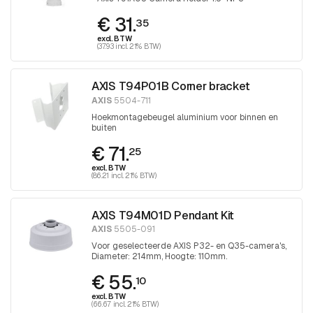
€ 31.
35
excl. BTW
(37.93 incl. 21% BTW)
AXIS T94P01B Corner bracket
AXIS
5504-711
Hoekmontagebeugel aluminium voor binnen en
buiten
€ 71.
25
excl. BTW
(86.21 incl. 21% BTW)
AXIS T94M01D Pendant Kit
AXIS
5505-091
Voor geselecteerde AXIS P32- en Q35-camera's,
Diameter: 214mm, Hoogte: 110mm.
€ 55.
10
excl. BTW
(66.67 incl. 21% BTW)