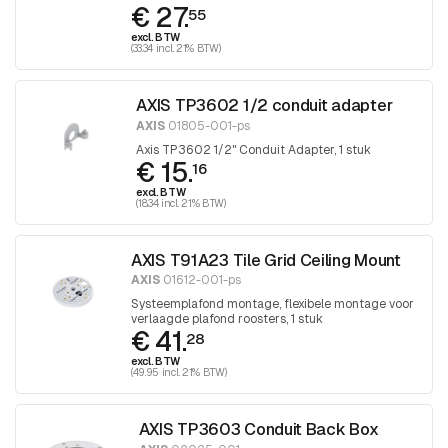
€ 27.
55
excl. BTW
(33.34 incl. 21% BTW)
AXIS TP3602 1/2 conduit adapter
AXIS
01805-001-ps
Axis TP3602 1/2" Conduit Adapter, 1 stuk
€ 15.
16
excl. BTW
(18.34 incl. 21% BTW)
AXIS T91A23 Tile Grid Ceiling Mount
AXIS
01612-001-ps
Systeemplafond montage, flexibele montage voor
verlaagde plafond roosters, 1 stuk
€ 41.
28
excl. BTW
(49.95 incl. 21% BTW)
AXIS TP3603 Conduit Back Box