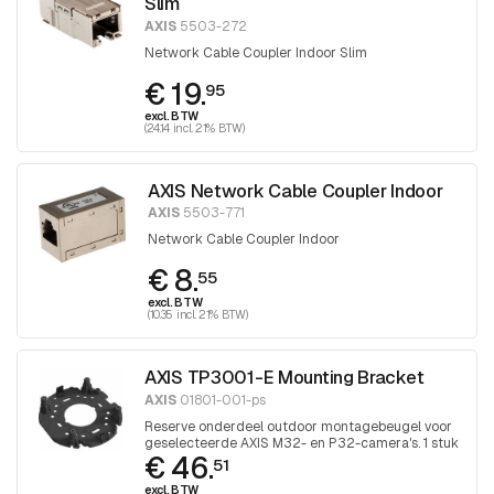
Slim
AXIS
5503-272
Network Cable Coupler Indoor Slim
€ 19.
95
excl. BTW
(24.14 incl. 21% BTW)
AXIS Network Cable Coupler Indoor
AXIS
5503-771
Network Cable Coupler Indoor
€ 8.
55
excl. BTW
(10.35 incl. 21% BTW)
AXIS TP3001-E Mounting Bracket
AXIS
01801-001-ps
Reserve onderdeel outdoor montagebeugel voor
geselecteerde AXIS M32- en P32-camera's. 1 stuk
€ 46.
51
excl. BTW