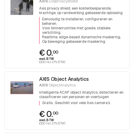
AXIS
Liveprivacyshield
Axis privacy shield, een kostenbesparende,
krachtige, op randwerking gebaseerde oplossing
om privacy te beschermen.
Eenvoudig te installeren, configureren en
beheren
Voor binnenruimtes met goede, stabiele
verlichting
Realtime, edge-based dynamische maskering
Op beweging gebaseerde maskering
€ 0.
00
excl. BTW
(0.00 incl. 21% BTW)
AXIS Object Analytics
AXIS
ObjectAnalytics
Intelligente ACAP object Analytics, detecteren en
classificeren van personen en voertuigen
Gratis
Geschikt voor vele Axis camera's
€ 0.
00
excl. BTW
(0.00 incl. 21% BTW)