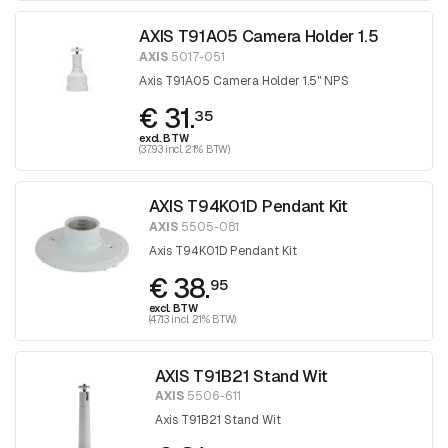
AXIS T91A05 Camera Holder 1.5
AXIS
5017-051
Axis T91A05 Camera Holder 1.5" NPS
€ 31.
35
excl. BTW
(37.93 incl. 21% BTW)
AXIS T94K01D Pendant Kit
AXIS
5505-081
Axis T94K01D Pendant Kit
€ 38.
95
excl. BTW
(47.13 incl. 21% BTW)
AXIS T91B21 Stand Wit
AXIS
5506-611
Axis T91B21 Stand Wit