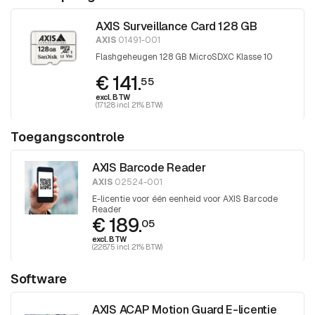
AXIS Surveillance Card 128 GB
AXIS
01491-001
Flashgeheugen 128 GB MicroSDXC Klasse 10
€ 141.
55
excl. BTW
(171.28 incl. 21% BTW)
Toegangscontrole
AXIS Barcode Reader
AXIS
02524-001
E-licentie voor één eenheid voor AXIS Barcode
Reader
€ 189.
05
excl. BTW
(228.75 incl. 21% BTW)
Software
AXIS ACAP Motion Guard E-licentie