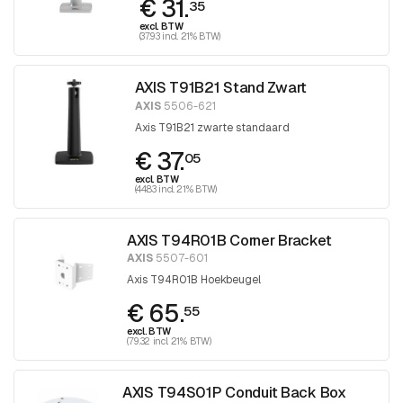
€ 31.
35
excl. BTW
(37.93 incl. 21% BTW)
AXIS T91B21 Stand Zwart
AXIS
5506-621
Axis T91B21 zwarte standaard
€ 37.
05
excl. BTW
(44.83 incl. 21% BTW)
AXIS T94R01B Corner Bracket
AXIS
5507-601
Axis T94R01B Hoekbeugel
€ 65.
55
excl. BTW
(79.32 incl. 21% BTW)
AXIS T94S01P Conduit Back Box