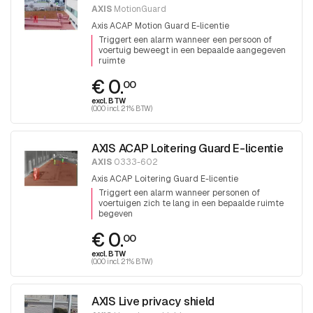
AXIS
MotionGuard
Axis ACAP Motion Guard E-licentie
Triggert een alarm wanneer een persoon of
voertuig beweegt in een bepaalde aangegeven
ruimte
€ 0.
00
excl. BTW
(0.00 incl. 21% BTW)
AXIS ACAP Loitering Guard E-licentie
AXIS
0333-602
Axis ACAP Loitering Guard E-licentie
Triggert een alarm wanneer personen of
voertuigen zich te lang in een bepaalde ruimte
begeven
€ 0.
00
excl. BTW
(0.00 incl. 21% BTW)
AXIS Live privacy shield