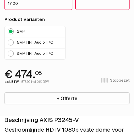
17:00
Product varianten
2MP
5MP | IR | Audio | I/O
8MP | IR | Audio | I/O
€ 474.
05
Stopgezet
excl. BTW
(573.60 incl. 21% BTW)
+ Offerte
Beschrijving AXIS P3245-V
Gestroomlijnde HDTV 1080p vaste dome voor