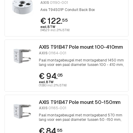
AXIS
01190-001
Axis T94S01P Conduit Back Box
€ 122.
55
excl. BTW
(148.29 incl. 21% BTW)
AXIS T91B47 Pole mount 100-410mm
AXIS
01164-001
Paal montagebeugel met montageband 1450 mm
lang voor een paal diameter tussen 100 - 410 mm,
band wordt aangedraaid met Torx 30
€ 94.
schroevendraaier
05
excl. BTW
(113.80 incl. 21% BTW)
AXIS T91B47 Pole mount 50-150mm
AXIS
01165-001
Paal montagebeugel met montageband 570 mm
lang voor een paal diameter tussen 50 -150 mm,
band wordt aangedraaid met Torx 30
€ 84.
schroevendraaier
55