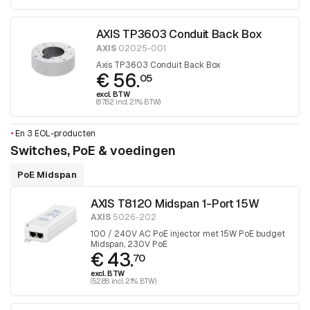
AXIS TP3603 Conduit Back Box
AXIS
02025-001
Axis TP3603 Conduit Back Box
€ 56.
05
excl. BTW
(67.82 incl. 21% BTW)
•
En 3 EOL-producten
Switches, PoE & voedingen
PoE Midspan
AXIS T8120 Midspan 1-Port 15W
AXIS
5026-202
100 / 240V AC PoE injector met 15W PoE budget
Midspan, 230V PoE
€ 43.
70
excl. BTW
(52.88 incl. 21% BTW)