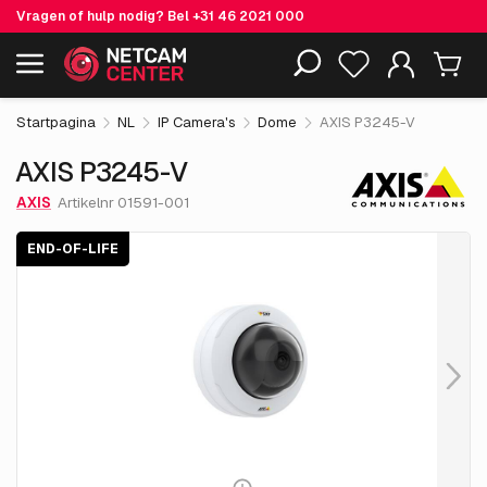
Vragen of hulp nodig? Bel
+31 46 2021 000
€ 474.
05
AXIS P3245-V
End-of-life
Inclusief EOL-producten
excl. BTW
Startpagina
NL
IP Camera's
Dome
AXIS P3245-V
AXIS P3245-V
AXIS
Artikelnr 01591-001
END-OF-LIFE