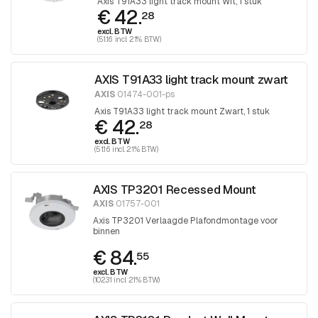
Axis T91A33 light track mount Wit, 1 stuk
€ 42.
28
excl. BTW
(51.16 incl. 21% BTW)
AXIS T91A33 light track mount zwart
AXIS
01474-001-ps
Axis T91A33 light track mount Zwart, 1 stuk
€ 42.
28
excl. BTW
(51.16 incl. 21% BTW)
AXIS TP3201 Recessed Mount
AXIS
01757-001
Axis TP3201 Verlaagde Plafondmontage voor
binnen
€ 84.
55
excl. BTW
(102.31 incl. 21% BTW)