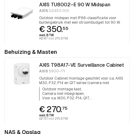
AXIS TU8002–E 90 W Midspan
AXIS
02453-001
Outdoor midspan met IP66-classificatie voor
buitengebruik met een stroombudget tot 90 W.
€ 350.
55
excl. BTW
(424.17 incl. 21% BTW)
Behuizing & Masten
AXIS T98A17-VE Surveillance Cabinet
AXIS
5900-171
Outdoor Cabinet montage geschikt voor o.a. AXIS
M30, P32, P14 en Q17 series (camera niet
inbegrepen).
Outdoor montage kast
Camera niet inbegrepen
Voor o.a. M30, P32, P14, Q17, ..
€ 270.
75
excl. BTW
(327.61 incl. 21% BTW)
NAS & Opslag