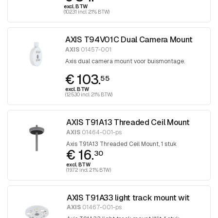
excl. BTW
(102.31 incl. 21% BTW)
AXIS T94V01C Dual Camera Mount
AXIS
01457-001
Axis dual camera mount voor buismontage.
€ 103.
55
excl. BTW
(125.30 incl. 21% BTW)
AXIS T91A13 Threaded Ceil Mount
AXIS
01464-001-ps
Axis T91A13 Threaded Ceil Mount, 1 stuk
€ 16.
30
excl. BTW
(19.72 incl. 21% BTW)
AXIS T91A33 light track mount wit
AXIS
01467-001-ps