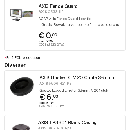
AXIS Fence Guard
AXIS
0333-112
ACAP Axis Fence Guard licentie
Gratis
Bewaking van een zelf instelbare grens
€ 0.
00
excl. BTW
(0.00 incl. 21% BTW)
•
En 3 EOL-producten
Diversen
AXIS Gasket C M20 Cable 3-5 mm
AXIS
5506-421-PS
Gasket kabel diameter 3,5mm, M20,1 stuk
€ 6.
08
excl. BTW
(7.36 incl. 21% BTW)
AXIS TP3801 Black Casing
AXIS
01623-001-ps