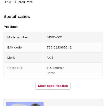
•
En 3 EOL-producten
Specificaties
Product
Model number
01591-001
EAN code
7331021065642
Merk
AXIS
Categorie
IP Camera's
Dome
Land van herkomst
Polen
Meer specificaties
Gewicht
897 gram
Grootte (lxbxh)
161 x 175 x 132 millimeters