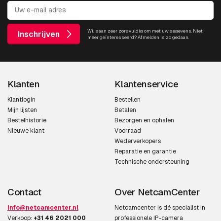
Wij gaan zeer zorgvuldig om met uw gegevens. Niet
Inschrijven
meer geïnteresseerd? Afmelden is zo gedaan.
Klanten
Klantenservice
Klantlogin
Bestellen
Mijn lijsten
Betalen
Bestelhistorie
Bezorgen en ophalen
Nieuwe klant
Voorraad
Wederverkopers
Reparatie en garantie
Technische ondersteuning
Contact
Over NetcamCenter
info@netcamcenter.nl
Netcamcenter is dé specialist in
Verkoop:
+31 46 2021 000
professionele IP-camera