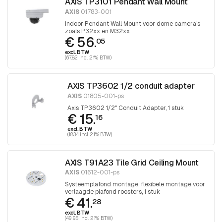
AXIS TP3101 Pendant Wall Mount
AXIS
01783-001
Indoor Pendant Wall Mount voor dome camera's
zoals P32xx en M32xx
€ 56.
05
excl. BTW
(67.82 incl. 21% BTW)
AXIS TP3602 1/2 conduit adapter
AXIS
01805-001-ps
Axis TP3602 1/2" Conduit Adapter, 1 stuk
€ 15.
16
excl. BTW
(18.34 incl. 21% BTW)
AXIS T91A23 Tile Grid Ceiling Mount
AXIS
01612-001-ps
Systeemplafond montage, flexibele montage voor
verlaagde plafond roosters, 1 stuk
€ 41.
28
excl. BTW
(49.95 incl. 21% BTW)