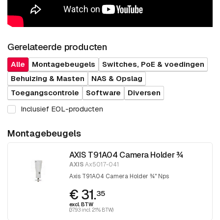
Gerelateerde producten
Alle
Montagebeugels
Switches, PoE & voedingen
Behuizing & Masten
NAS & Opslag
Toegangscontrole
Software
Diversen
Inclusief EOL-producten
Montagebeugels
AXIS T91A04 Camera Holder ¾
AXIS
Ax5017-041
Axis T91A04 Camera Holder ¾" Nps
€ 31.
35
excl. BTW
(37.93 incl. 21% BTW)