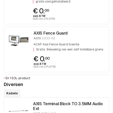
gratis voorgeïnstalleerd
€ 0.
00
excl. BTW
(0.00 incl. 21% BTW)
AXIS Fence Guard
AXIS
0333-112
ACAP Axis Fence Guard licentie
Gratis
Bewaking van een zelf instelbare grens
€ 0.
00
excl. BTW
(0.00 incl. 21% BTW)
•
En 1 EOL-product
Diversen
Kabels
AXIS Terminal Block TO 3.5MM Audio
Ext