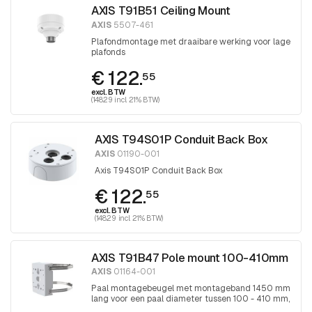
AXIS T91B51 Ceiling Mount
AXIS
5507-461
Plafondmontage met draaibare werking voor lage
plafonds
€ 122.
55
excl. BTW
(148.29 incl. 21% BTW)
AXIS T94S01P Conduit Back Box
AXIS
01190-001
Axis T94S01P Conduit Back Box
€ 122.
55
excl. BTW
(148.29 incl. 21% BTW)
AXIS T91B47 Pole mount 100-410mm
AXIS
01164-001
Paal montagebeugel met montageband 1450 mm
lang voor een paal diameter tussen 100 - 410 mm,
band wordt aangedraaid met Torx 30