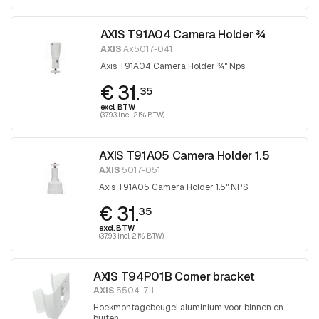
AXIS T91A04 Camera Holder ¾
AXIS
Ax5017-041
Axis T91A04 Camera Holder ¾" Nps
€ 31.
35
excl. BTW
(37.93 incl. 21% BTW)
AXIS T91A05 Camera Holder 1.5
AXIS
5017-051
Axis T91A05 Camera Holder 1.5" NPS
€ 31.
35
excl. BTW
(37.93 incl. 21% BTW)
AXIS T94P01B Corner bracket
AXIS
5504-711
Hoekmontagebeugel aluminium voor binnen en
buiten