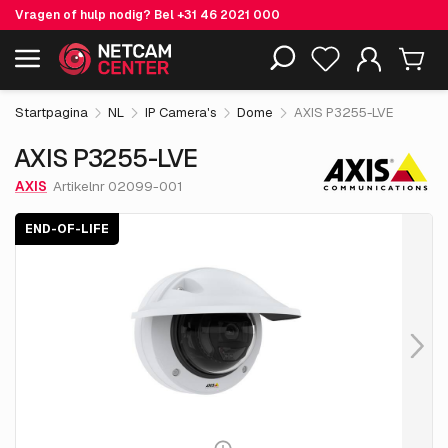
Vragen of hulp nodig? Bel
+31 46 2021 000
€ 806.
55
AXIS P3255-LVE
End-of-life
Inclusief EOL-producten
excl. BTW
Startpagina
NL
IP Camera's
Dome
AXIS P3255-LVE
AXIS P3255-LVE
AXIS
Artikelnr 02099-001
END-OF-LIFE