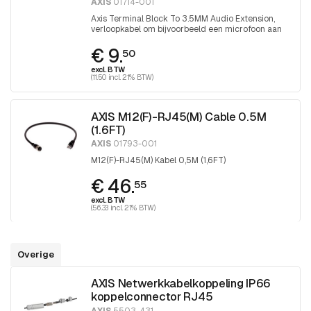
AXIS
01714-001
Axis Terminal Block To 3.5MM Audio Extension,
verloopkabel om bijvoorbeeld een microfoon aan
te sluiten op o.a. een P32xx-LV (-LVE) camera
€ 9.
50
excl. BTW
(11.50 incl. 21% BTW)
AXIS M12(F)-RJ45(M) Cable 0.5M
(1.6FT)
AXIS
01793-001
M12(F)-RJ45(M) Kabel 0,5M (1,6FT)
€ 46.
55
excl. BTW
(56.33 incl. 21% BTW)
Overige
AXIS Netwerkkabelkoppeling IP66
koppelconnector RJ45