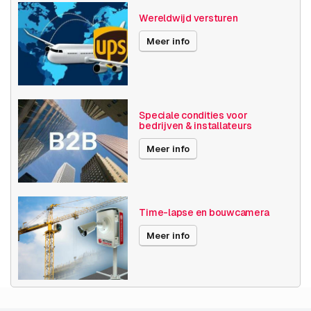
Resolutie
1080p (2MP)
Wereldwijd versturen
Axis Series
P32
Meer info
Power over Ethernet
30W
Maximale Beeldhoek
91° -100°
Speciale condities voor
bedrijven & installateurs
Optische zoom
1-10x
Meer info
Videocompressie
H264
H265
MJPEG
Time-lapse en bouwcamera
Publicatiedatum
01-12-2020
Meer info