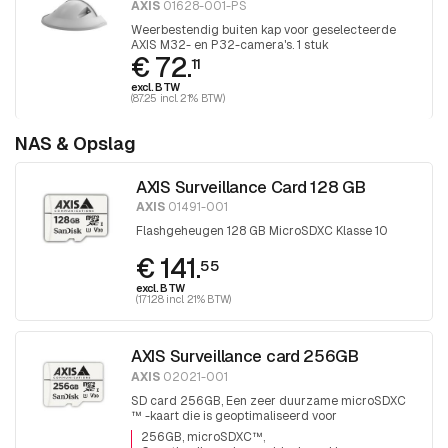
AXIS
01628-001-PS
Weerbestendig buiten kap voor geselecteerde
AXIS M32- en P32-camera's. 1 stuk
€ 72.
11
excl. BTW
(87.25 incl. 21% BTW)
NAS & Opslag
AXIS Surveillance Card 128 GB
AXIS
01491-001
Flashgeheugen 128 GB MicroSDXC Klasse 10
€ 141.
55
excl. BTW
(171.28 incl. 21% BTW)
AXIS Surveillance card 256GB
AXIS
02021-001
SD card 256GB, Een zeer duurzame microSDXC
™ -kaart die is geoptimaliseerd voor
videobewaking.
256GB, microSDXC™