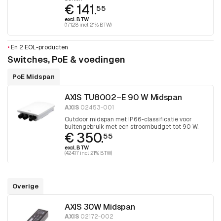
€ 141.
55
excl. BTW
(171.28 incl. 21% BTW)
•
En 2 EOL-producten
Switches, PoE & voedingen
PoE Midspan
AXIS TU8002–E 90 W Midspan
AXIS
02453-001
Outdoor midspan met IP66-classificatie voor
buitengebruik met een stroombudget tot 90 W.
€ 350.
55
excl. BTW
(424.17 incl. 21% BTW)
Overige
AXIS 30W Midspan
AXIS
02172-002