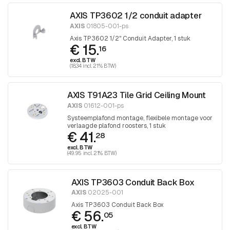
AXIS TP3602 1/2 conduit adapter
AXIS
01805-001-ps
Axis TP3602 1/2" Conduit Adapter, 1 stuk
€ 15.
16
excl. BTW
(18.34 incl. 21% BTW)
AXIS T91A23 Tile Grid Ceiling Mount
AXIS
01612-001-ps
Systeemplafond montage, flexibele montage voor
verlaagde plafond roosters, 1 stuk
€ 41.
28
excl. BTW
(49.95 incl. 21% BTW)
AXIS TP3603 Conduit Back Box
AXIS
02025-001
Axis TP3603 Conduit Back Box
€ 56.
05
excl. BTW