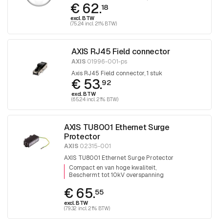
€ 62.
18
excl. BTW
(75.24 incl. 21% BTW)
AXIS RJ45 Field connector
AXIS
01996-001-ps
Axis RJ45 Field connector, 1 stuk
€ 53.
92
excl. BTW
(65.24 incl. 21% BTW)
AXIS TU8001 Ethernet Surge
Protector
AXIS
02315-001
AXIS TU8001 Ethernet Surge Protector
Compact en van hoge kwaliteit
Beschermt tot 10kV overspanning
€ 65.
55
excl. BTW
(79.32 incl. 21% BTW)