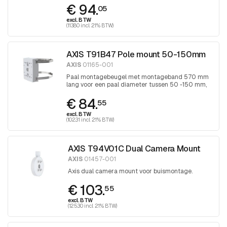
€ 94.
schroevendraaier
05
excl. BTW
(113.80 incl. 21% BTW)
AXIS T91B47 Pole mount 50-150mm
AXIS
01165-001
Paal montagebeugel met montageband 570 mm
lang voor een paal diameter tussen 50 -150 mm,
band wordt aangedraaid met Torx 30
€ 84.
schroevendraaier
55
excl. BTW
(102.31 incl. 21% BTW)
AXIS T94V01C Dual Camera Mount
AXIS
01457-001
Axis dual camera mount voor buismontage.
€ 103.
55
excl. BTW
(125.30 incl. 21% BTW)