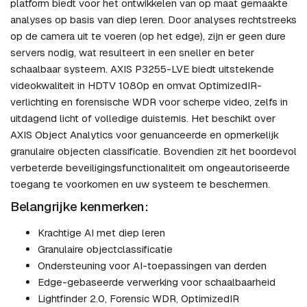
platform biedt voor het ontwikkelen van op maat gemaakte
analyses op basis van diep leren. Door analyses rechtstreeks
op de camera uit te voeren (op het edge), zijn er geen dure
servers nodig, wat resulteert in een sneller en beter
schaalbaar systeem. AXIS P3255-LVE biedt uitstekende
videokwaliteit in HDTV 1080p en omvat OptimizedIR-
verlichting en forensische WDR voor scherpe video, zelfs in
uitdagend licht of volledige duisternis. Het beschikt over
AXIS Object Analytics voor genuanceerde en opmerkelijk
granulaire objecten classificatie. Bovendien zit het boordevol
verbeterde beveiligingsfunctionaliteit om ongeautoriseerde
toegang te voorkomen en uw systeem te beschermen.
Belangrijke kenmerken:
Krachtige AI met diep leren
Granulaire objectclassificatie
Ondersteuning voor AI-toepassingen van derden
Edge-gebaseerde verwerking voor schaalbaarheid
Lightfinder 2.0, Forensic WDR, OptimizedIR