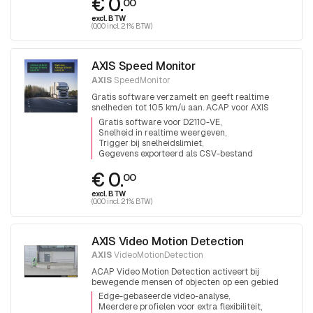
€ 0.
00
excl. BTW
(0.00 incl. 21% BTW)
AXIS Speed Monitor
AXIS
SpeedMonitor
Gratis software verzamelt en geeft realtime
snelheden tot 105 km/u aan. ACAP voor AXIS
D2110-VE radar
Gratis software voor D2110-VE
Snelheid in realtime weergeven
Trigger bij snelheidslimiet
Gegevens exporteerd als CSV-bestand
€ 0.
00
excl. BTW
(0.00 incl. 21% BTW)
AXIS Video Motion Detection
AXIS
VideoMotionDetection
ACAP Video Motion Detection activeert bij
bewegende mensen of objecten op een gebied
Edge-gebaseerde video-analyse
Meerdere profielen voor extra flexibiliteit