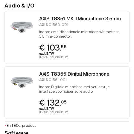
Audio & I/O
AXIS T8351 MK II Microphone 3.5mm
AXIS
01560-001
Indoor omnidirectionele microfoon wit met een
3,5 mm-connector.
€ 103.
55
excl. BTW
(125.30 incl. 21% BTW)
AXIS T8355 Digital Microphone
AXIS
01561-001
Indoor Digitale microfoon met verliesvrije
interface voor superieure audio.
€ 132.
05
excl. BTW
(159.78 incl. 21% BTW)
•
En 1 EOL-product
Software