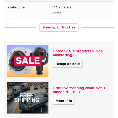
Categorie
IP Camera's
Dome
HS Code
852589
Meer specificaties
Land van herkomst
Mexico
Gewicht
1220 gram
Ontdenk alle producten in de
aanbieding.
Grootte (lxbxh)
270 x 200 x 140 millimeters
Bekijk de sale
Camera
Buiten camera
eigenschappen
Ingebouwde infrarood
Vandalismebestendig
Gratis verzending vanaf €250
binnen NL, DE, BE
Basis functionaliteit
Dag en nacht
Invoer / uitvoer
Meer info
Audio
SD opslag