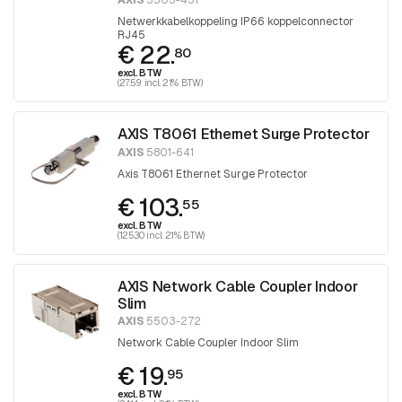
AXIS
5503-431
Netwerkkabelkoppeling IP66 koppelconnector
RJ45
€ 22.
80
excl. BTW
(27.59 incl. 21% BTW)
AXIS T8061 Ethernet Surge Protector
AXIS
5801-641
Axis T8061 Ethernet Surge Protector
€ 103.
55
excl. BTW
(125.30 incl. 21% BTW)
AXIS Network Cable Coupler Indoor
Slim
AXIS
5503-272
Network Cable Coupler Indoor Slim
€ 19.
95
excl. BTW