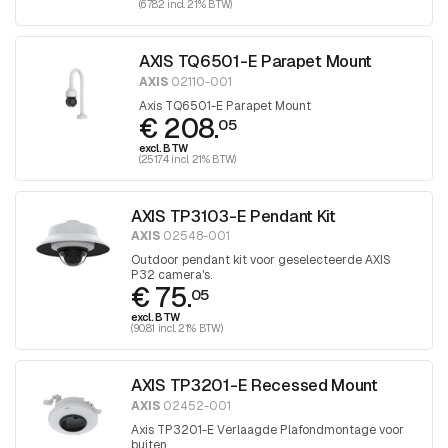
(67.82 incl. 21% BTW)
AXIS TQ6501-E Parapet Mount
AXIS
02110-001
Axis TQ6501-E Parapet Mount
€ 208.
05
excl. BTW
(251.74 incl. 21% BTW)
AXIS TP3103-E Pendant Kit
AXIS
02548-001
Outdoor pendant kit voor geselecteerde AXIS
P32 camera's.
€ 75.
05
excl. BTW
(90.81 incl. 21% BTW)
AXIS TP3201-E Recessed Mount
AXIS
02452-001
Axis TP3201-E Verlaagde Plafondmontage voor
buiten