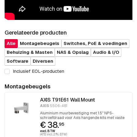
Gerelateerde producten
Alle
Montagebeugels
Switches, PoE & voedingen
Behuizing & Masten
NAS & Opslag
Audio & I/O
Software
Diversen
Inclusief EOL-producten
Montagebeugels
AXIS T91E61 Wall Mount
AXIS
5506-481
Aluminium muurbevestiging met 1.5" NPS-
schroefdraad voor Axis hangende kits met vaste
€ 38.
koepel.
95
excl. BTW
(47.13 incl. 21% BTW)