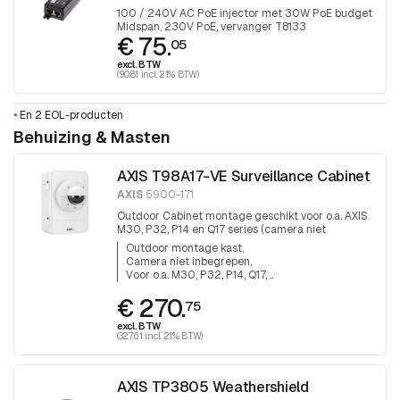
100 / 240V AC PoE injector met 30W PoE budget
Midspan, 230V PoE, vervanger T8133
€ 75.
05
excl. BTW
(90.81 incl. 21% BTW)
•
En 2 EOL-producten
Behuizing & Masten
AXIS T98A17-VE Surveillance Cabinet
AXIS
5900-171
Outdoor Cabinet montage geschikt voor o.a. AXIS
M30, P32, P14 en Q17 series (camera niet
inbegrepen).
Outdoor montage kast
Camera niet inbegrepen
Voor o.a. M30, P32, P14, Q17, ..
€ 270.
75
excl. BTW
(327.61 incl. 21% BTW)
AXIS TP3805 Weathershield