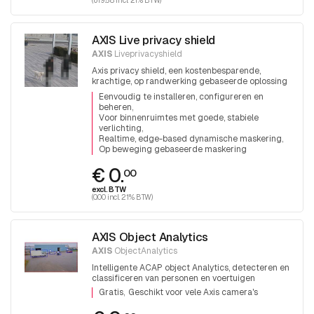
AXIS Live privacy shield
AXIS
Liveprivacyshield
Axis privacy shield, een kostenbesparende,
krachtige, op randwerking gebaseerde oplossing
om privacy te beschermen.
Eenvoudig te installeren, configureren en
beheren
Voor binnenruimtes met goede, stabiele
verlichting
Realtime, edge-based dynamische maskering
Op beweging gebaseerde maskering
€ 0.
00
excl. BTW
(0.00 incl. 21% BTW)
AXIS Object Analytics
AXIS
ObjectAnalytics
Intelligente ACAP object Analytics, detecteren en
classificeren van personen en voertuigen
Gratis
Geschikt voor vele Axis camera's