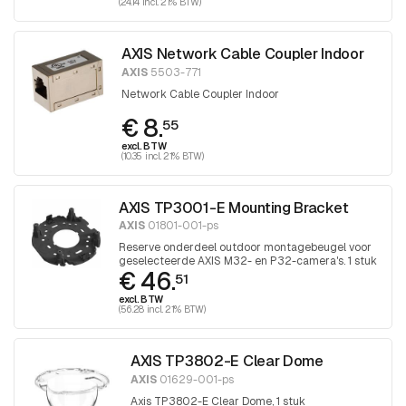
(24.14 incl. 21% BTW)
AXIS Network Cable Coupler Indoor
AXIS
5503-771
Network Cable Coupler Indoor
€ 8.
55
excl. BTW
(10.35 incl. 21% BTW)
AXIS TP3001-E Mounting Bracket
AXIS
01801-001-ps
Reserve onderdeel outdoor montagebeugel voor
geselecteerde AXIS M32- en P32-camera's. 1 stuk
€ 46.
51
excl. BTW
(56.28 incl. 21% BTW)
AXIS TP3802-E Clear Dome
AXIS
01629-001-ps
Axis TP3802-E Clear Dome, 1 stuk