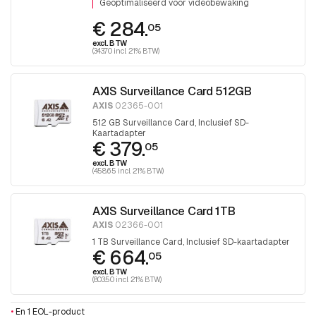
Geoptimaliseerd voor videobewaking
€ 284.
05
excl. BTW
(343.70 incl. 21% BTW)
AXIS Surveillance Card 512GB
AXIS
02365-001
512 GB Surveillance Card, Inclusief SD-
Kaartadapter
€ 379.
05
excl. BTW
(458.65 incl. 21% BTW)
AXIS Surveillance Card 1TB
AXIS
02366-001
1 TB Surveillance Card, Inclusief SD-kaartadapter
€ 664.
05
excl. BTW
(803.50 incl. 21% BTW)
•
En 1 EOL-product