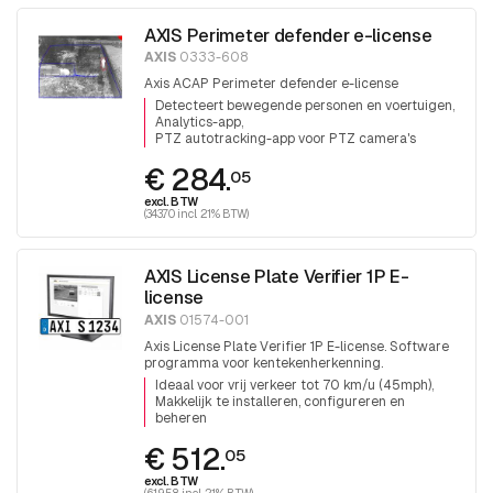
AXIS Perimeter defender e-license
AXIS
0333-608
Axis ACAP Perimeter defender e-license
Detecteert bewegende personen en voertuigen
Analytics-app
PTZ autotracking-app voor PTZ camera's
€ 284.
05
excl. BTW
(343.70 incl. 21% BTW)
AXIS License Plate Verifier 1P E-
license
AXIS
01574-001
Axis License Plate Verifier 1P E-license. Software
programma voor kentekenherkenning.
Ideaal voor vrij verkeer tot 70 km/u (45mph)
Makkelijk te installeren, configureren en
beheren
€ 512.
05
excl. BTW
(619.58 incl. 21% BTW)