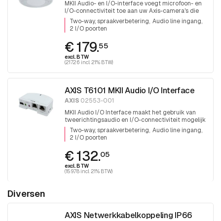
MKII Audio- en I/O-interface voegt microfoon- en
I/O-connectiviteit toe aan uw Axis-camera's die
deze mogelijkheden niet al ingebouwd hebben
Two-way, spraakverbetering
Audio line ingang
2 I/O poorten
€ 179.
55
excl. BTW
(217.26 incl. 21% BTW)
AXIS T6101 MKII Audio I/O Interface
AXIS
02553-001
MKII Audio I/O Interface maakt het gebruik van
tweerichtingsaudio en I/O-connectiviteit mogelijk
voor Axis-camera's die deze mogelijkheden niet al
Two-way, spraakverbetering
Audio line ingang
hebben ingebouwd
2 I/O poorten
€ 132.
05
excl. BTW
(159.78 incl. 21% BTW)
Diversen
AXIS Netwerkkabelkoppeling IP66