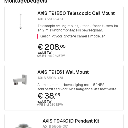
Montagebeugels
AXIS T91B50 Telescopic Ceil Mount
AXIS
5507-451
Telescopic ceiling mount, uitschuifbaar tussen 1m
en 2 m. Plafondmontage is beweegbaar.
Eindschroefdraad 1,5 inch PT draad.
Geschikt voor grotere camera modellen
€ 208.
05
excl. BTW
(251.74 incl. 21% BTW)
AXIS T91E61 Wall Mount
AXIS
5506-481
Aluminium muurbevestiging met 1.5" NPS-
schroefdraad voor Axis hangende kits met vaste
€ 38.
koepel.
95
excl. BTW
(47.13 incl. 21% BTW)
AXIS T94K01D Pendant Kit
AXIS
5505-081