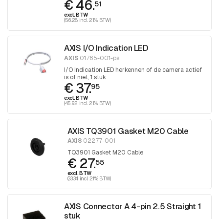
€ 46.
51
excl. BTW
(56.28 incl. 21% BTW)
AXIS I/O Indication LED
AXIS
01765-001-ps
I/O Indication LED herkennen of de camera actief
is of niet, 1 stuk
€ 37.
95
excl. BTW
(45.92 incl. 21% BTW)
AXIS TQ3901 Gasket M20 Cable
AXIS
02277-001
TQ3901 Gasket M20 Cable
€ 27.
55
excl. BTW
(33.34 incl. 21% BTW)
AXIS Connector A 4-pin 2.5 Straight 1
stuk