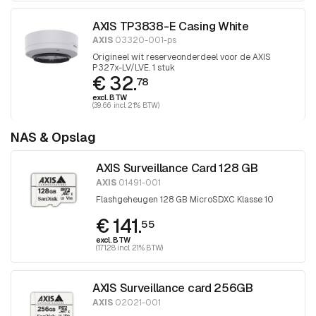
AXIS TP3838-E Casing White
AXIS
03320-001-ps
Origineel wit reserveonderdeel voor de AXIS
P327x-LV/LVE. 1 stuk
€ 32.
78
excl. BTW
(39.66 incl. 21% BTW)
NAS & Opslag
AXIS Surveillance Card 128 GB
AXIS
01491-001
Flashgeheugen 128 GB MicroSDXC Klasse 10
€ 141.
55
excl. BTW
(171.28 incl. 21% BTW)
AXIS Surveillance card 256GB
AXIS
02021-001