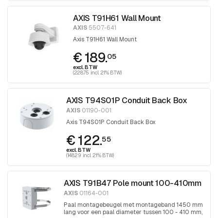
AXIS T91H61 Wall Mount
AXIS
5507-641
Axis T91H61 Wall Mount
€ 189.
05
excl. BTW
(228.75 incl. 21% BTW)
AXIS T94S01P Conduit Back Box
AXIS
01190-001
Axis T94S01P Conduit Back Box
€ 122.
55
excl. BTW
(148.29 incl. 21% BTW)
AXIS T91B47 Pole mount 100-410mm
AXIS
01164-001
Paal montagebeugel met montageband 1450 mm
lang voor een paal diameter tussen 100 - 410 mm,