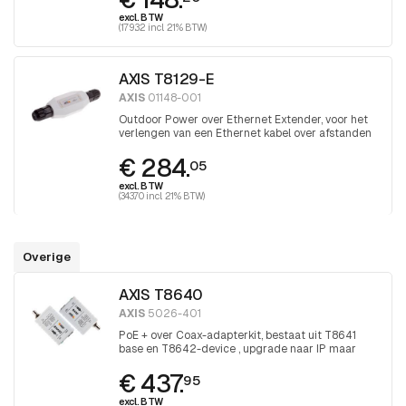
excl. BTW
(179.32 incl. 21% BTW)
AXIS T8129-E
AXIS
01148-001
Outdoor Power over Ethernet Extender, voor het
verlengen van een Ethernet kabel over afstanden
groter dan 100 meter
€ 284.
05
excl. BTW
(343.70 incl. 21% BTW)
Overige
AXIS T8640
AXIS
5026-401
PoE + over Coax-adapterkit, bestaat uit T8641
base en T8642-device , upgrade naar IP maar
houd de coax
€ 437.
95
excl. BTW