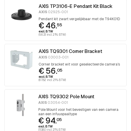
AXIS TP3106-E Pendant Kit Black
AXIS
02925-001
Pendant kit zwart vergelijkbaar met de T94K01D
€ 46.
55
excl. BTW
(56.33 incl. 21% BTW)
AXIS TQ9301 Corner Bracket
AXIS
03003-001
Corner bracket wit voor geselecteerde camera's
€ 56.
05
excl. BTW
(67.82 incl. 21% BTW)
AXIS TQ9302 Pole Mount
AXIS
03054-001
Pole Mount voor het bevestigen van een camera
aan een infuuspaaltype
€ 94.
05
excl. BTW
(113.80 incl. 21% BTW)