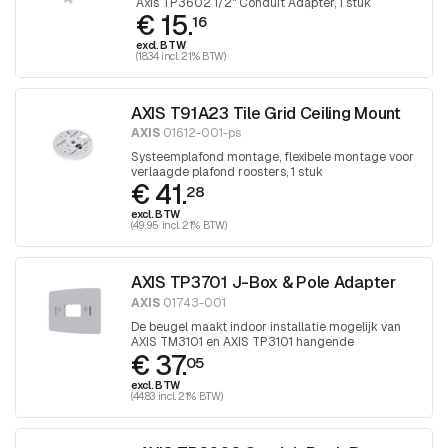
Axis TP3602 1/2" Conduit Adapter, 1 stuk
€ 15.
16
excl. BTW
(18.34 incl. 21% BTW)
AXIS T91A23 Tile Grid Ceiling Mount
AXIS
01612-001-ps
Systeemplafond montage, flexibele montage voor
verlaagde plafond roosters, 1 stuk
€ 41.
28
excl. BTW
(49.95 incl. 21% BTW)
AXIS TP3701 J-Box & Pole Adapter
AXIS
01743-001
De beugel maakt indoor installatie mogelijk van
AXIS TM3101 en AXIS TP3101 hangende
€ 37.
muurbeugels op aansluitdozen of palen.
05
excl. BTW
(44.83 incl. 21% BTW)