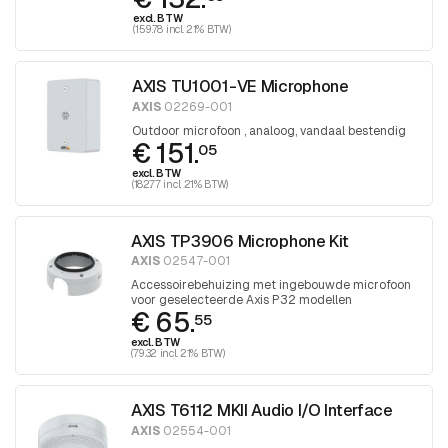
excl. BTW
(159.78 incl. 21% BTW)
AXIS TU1001-VE Microphone
AXIS
02269-001
Outdoor microfoon , analoog, vandaal bestendig
€ 151.
05
excl. BTW
(182.77 incl. 21% BTW)
AXIS TP3906 Microphone Kit
AXIS
02547-001
Accessoirebehuizing met ingebouwde microfoon
voor geselecteerde Axis P32 modellen
€ 65.
55
excl. BTW
(79.32 incl. 21% BTW)
AXIS T6112 MKII Audio I/O Interface
AXIS
02554-001