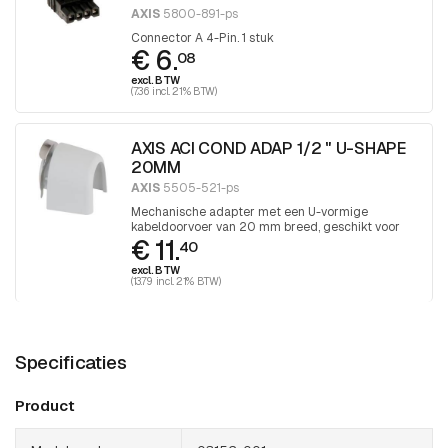
AXIS
5800-891-ps
Connector A 4-Pin. 1 stuk
€ 6.
08
excl. BTW
(7.36 incl. 21% BTW)
AXIS ACI COND ADAP 1/2 " U-SHAPE
20MM
AXIS
5505-521-ps
Mechanische adapter met een U-vormige
kabeldoorvoer van 20 mm breed, geschikt voor
€ 11.
toepassingen waarbij U-vormige
40
kabelbescherming vereist is. 1 stuk
excl. BTW
(13.79 incl. 21% BTW)
Specificaties
Product