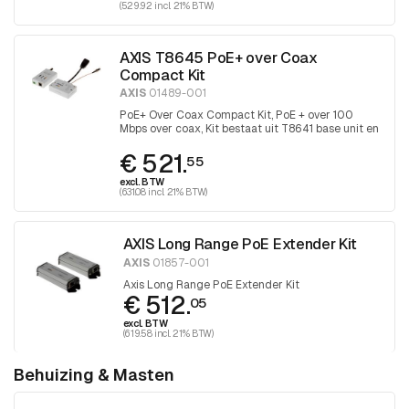
(529.92 incl. 21% BTW)
AXIS T8645 PoE+ over Coax
Compact Kit
AXIS
01489-001
PoE+ Over Coax Compact Kit, PoE + over 100
Mbps over coax, Kit bestaat uit T8641 base unit en
T8643 device unit
€ 521.
55
excl. BTW
(631.08 incl. 21% BTW)
AXIS Long Range PoE Extender Kit
AXIS
01857-001
Axis Long Range PoE Extender Kit
€ 512.
05
excl. BTW
(619.58 incl. 21% BTW)
Behuizing & Masten