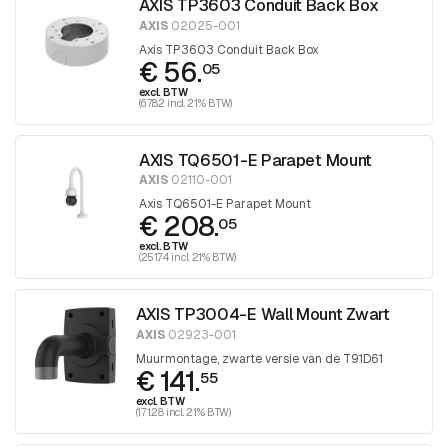
AXIS TP3603 Conduit Back Box
AXIS
02025-001
Axis TP3603 Conduit Back Box
€ 56.
05
excl. BTW
(67.82 incl. 21% BTW)
AXIS TQ6501-E Parapet Mount
AXIS
02110-001
Axis TQ6501-E Parapet Mount
€ 208.
05
excl. BTW
(251.74 incl. 21% BTW)
AXIS TP3004-E Wall Mount Zwart
AXIS
02923-001
Muurmontage, zwarte versie van de T91D61
€ 141.
55
excl. BTW
(171.28 incl. 21% BTW)