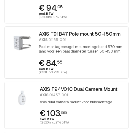
band wordt aangedraaid met Torx 30
€ 94.
schroevendraaier
05
excl. BTW
(113.80 incl. 21% BTW)
AXIS T91B47 Pole mount 50-150mm
AXIS
01165-001
Paal montagebeugel met montageband 570 mm
lang voor een paal diameter tussen 50 -150 mm,
band wordt aangedraaid met Torx 30
€ 84.
schroevendraaier
55
excl. BTW
(102.31 incl. 21% BTW)
AXIS T94V01C Dual Camera Mount
AXIS
01457-001
Axis dual camera mount voor buismontage.
€ 103.
55
excl. BTW
(125.30 incl. 21% BTW)