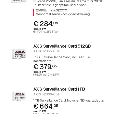
SD card 256GB, Een zeer duurzame microSDXC
™ -kaart die is geoptimaliseerd voor
videobewaking.
256GB, microSDXC™
Geoptimaliseerd voor videobewaking
€ 284.
05
excl. BTW
(343.70 incl. 21% BTW)
AXIS Surveillance Card 512GB
AXIS
02365-001
512 GB Surveillance Card, Inclusief SD-
Kaartadapter
€ 379.
05
excl. BTW
(458.65 incl. 21% BTW)
AXIS Surveillance Card 1TB
AXIS
02366-001
1 TB Surveillance Card, Inclusief SD-kaartadapter
€ 664.
05
excl. BTW