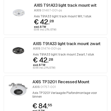
AXIS T91A33 light track mount wit
AXIS
01467-001-ps
Axis T91A33 light track mount Wit, 1 stuk
€ 42.
28
excl. BTW
(51.16 incl. 21% BTW)
AXIS T91A33 light track mount zwart
AXIS
01474-001-ps
Axis T91A33 light track mount Zwart, 1 stuk
€ 42.
28
excl. BTW
(51.16 incl. 21% BTW)
AXIS TP3201 Recessed Mount
AXIS
01757-001
Axis TP3201 Verlaagde Plafondmontage voor
binnen
€ 84.
55
excl. BTW