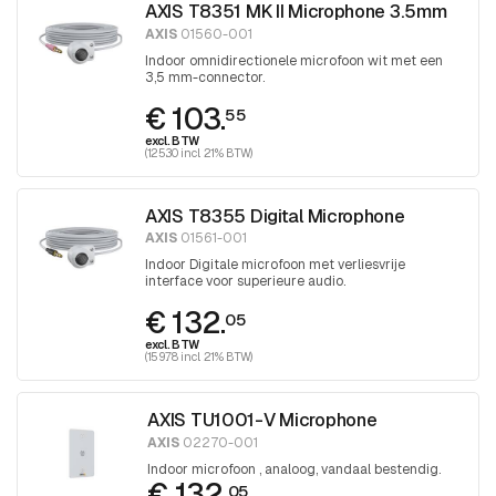
AXIS T8351 MK II Microphone 3.5mm
AXIS
01560-001
Indoor omnidirectionele microfoon wit met een
3,5 mm-connector.
€ 103.
55
excl. BTW
(125.30 incl. 21% BTW)
AXIS T8355 Digital Microphone
AXIS
01561-001
Indoor Digitale microfoon met verliesvrije
interface voor superieure audio.
€ 132.
05
excl. BTW
(159.78 incl. 21% BTW)
AXIS TU1001-V Microphone
AXIS
02270-001
Indoor microfoon , analoog, vandaal bestendig.
€ 132.
05