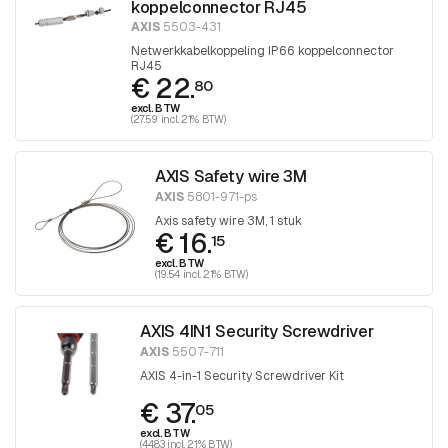
koppelconnector RJ45
AXIS
5503-431
Netwerkkabelkoppeling IP66 koppelconnector
RJ45
€ 22.
80
excl. BTW
(27.59 incl. 21% BTW)
AXIS Safety wire 3M
AXIS
5801-971-ps
Axis safety wire 3M, 1 stuk
€ 16.
15
excl. BTW
(19.54 incl. 21% BTW)
AXIS 4IN1 Security Screwdriver
AXIS
5507-711
AXIS 4-in-1 Security Screwdriver Kit
€ 37.
05
excl. BTW
(44.83 incl. 21% BTW)