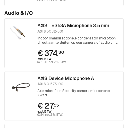
(803.50 incl. 21% BTW)
Audio & I/O
AXIS T8353A Microphone 3.5 mm
AXIS
5032-531
Indoor omnidirectionele condensator microfoon,
direct aan te sluiten op een camera of audio unit.
€ 374.
30
excl. BTW
(452.90 incl. 21% BTW)
AXIS Device Microphone A
AXIS
01575-001
Axis microfoon Security camera microphone
Zwart
€ 27.
55
excl. BTW
(33.34 incl. 21% BTW)