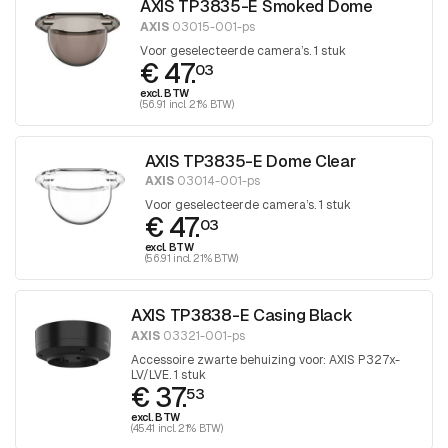
AXIS TP3835-E Smoked Dome
AXIS
03015-001-ps
Voor geselecteerde camera’s. 1 stuk
€ 47.
03
excl. BTW
(56.91 incl. 21% BTW)
AXIS TP3835-E Dome Clear
AXIS
03014-001-ps
Voor geselecteerde camera’s. 1 stuk
€ 47.
03
excl. BTW
(56.91 incl. 21% BTW)
AXIS TP3838-E Casing Black
AXIS
03321-001-ps
Accessoire zwarte behuizing voor: AXIS P327x-
LV/LVE. 1 stuk
€ 37.
53
excl. BTW
(45.41 incl. 21% BTW)