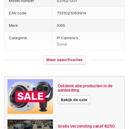
Model number
03152-001
EAN code
7331021089914
Merk
AXIS
Categorie
IP Camera's
Dome
HS Code
852589
Meer specificaties
Land van herkomst
Polen
Gewicht
995 gram
Ontdenk alle producten in de
aanbieding.
Grootte (lxbxh)
162 x 161 x 130 millimeters
Bekijk de sale
Camera
Binnen camera
eigenschappen
Ingebouwde infrarood
Resolutie
5MP - 7MP
Gratis verzending vanaf €250