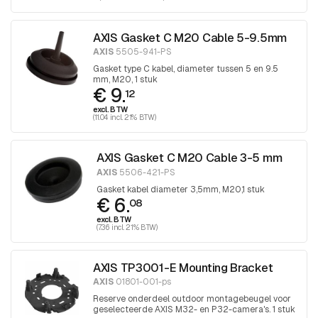
AXIS Gasket C M20 Cable 5-9.5mm
AXIS
5505-941-PS
Gasket type C kabel, diameter tussen 5 en 9.5
mm, M20, 1 stuk
€ 9.
12
excl. BTW
(11.04 incl. 21% BTW)
AXIS Gasket C M20 Cable 3-5 mm
AXIS
5506-421-PS
Gasket kabel diameter 3,5mm, M20,1 stuk
€ 6.
08
excl. BTW
(7.36 incl. 21% BTW)
AXIS TP3001-E Mounting Bracket
AXIS
01801-001-ps
Reserve onderdeel outdoor montagebeugel voor
geselecteerde AXIS M32- en P32-camera's. 1 stuk