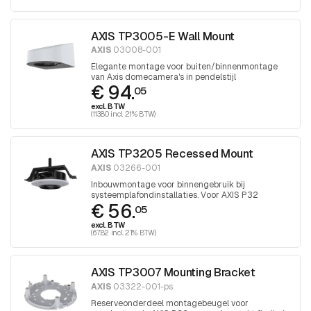
AXIS TP3005-E Wall Mount
AXIS
03008-001
Elegante montage voor buiten/binnenmontage
van Axis domecamera's in pendelstijl
€ 94.
05
excl. BTW
(113.80 incl. 21% BTW)
AXIS TP3205 Recessed Mount
AXIS
03266-001
Inbouwmontage voor binnengebruik bij
systeemplafondinstallaties. Voor AXIS P32
€ 56.
camera's
05
excl. BTW
(67.82 incl. 21% BTW)
AXIS TP3007 Mounting Bracket
AXIS
03322-001-ps
Reserveonderdeel montagebeugel voor