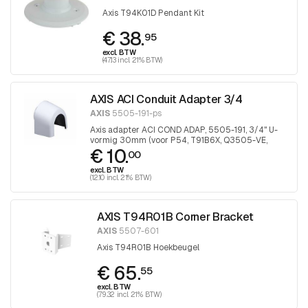
Axis T94K01D Pendant Kit
€ 38.
95
excl. BTW
(47.13 incl. 21% BTW)
AXIS ACI Conduit Adapter 3/4
AXIS
5505-191-ps
Axis adapter ACI COND ADAP, 5505-191, 3/4" U-
vormig 30mm (voor P54, T91B6X, Q3505-VE,
€ 10.
P32-VE), 1 stuk
00
excl. BTW
(12.10 incl. 21% BTW)
AXIS T94R01B Corner Bracket
AXIS
5507-601
Axis T94R01B Hoekbeugel
€ 65.
55
excl. BTW
(79.32 incl. 21% BTW)