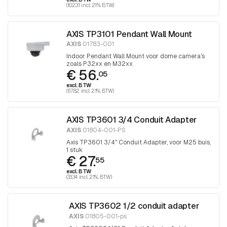
(102.31 incl. 21% BTW)
AXIS TP3101 Pendant Wall Mount
AXIS
01783-001
Indoor Pendant Wall Mount voor dome camera's
zoals P32xx en M32xx
€ 56.
05
excl. BTW
(67.82 incl. 21% BTW)
AXIS TP3601 3/4 Conduit Adapter
AXIS
01804-001-PS
Axis TP3601 3/4" Conduit Adapter, voor M25 buis,
1 stuk
€ 27.
55
excl. BTW
(33.34 incl. 21% BTW)
AXIS TP3602 1/2 conduit adapter
AXIS
01805-001-ps