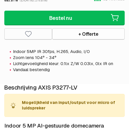
excl. BTW
(1,010.41 incl. 21% BTW)
Bestel nu
+ Offerte
Indoor 5MP IR 30fps, H.265, Audio, I/O
Zoom lens 104° - 34°
Lichtgevoeligheid kleur: 0.1lx Z/W 0.03lx, 0lx IR on
Vandaal bestendig
Beschrijving AXIS P3277-LV
Mogelijkheid van input/output voor micro of
luidspreker
Indoor 5 MP AI-gestuurde domecamera