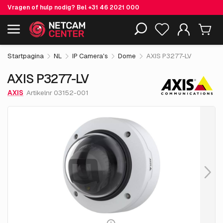
Vragen of hulp nodig? Bel
+31 46 2021 000
€ 835.
05
AXIS P3277-LV
Inclusief EOL-producten
excl. BTW
Startpagina
NL
IP Camera's
Dome
AXIS P3277-LV
AXIS P3277-LV
AXIS
Artikelnr 03152-001