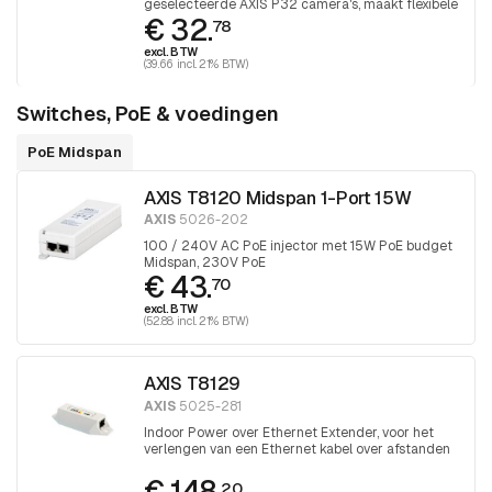
geselecteerde AXIS P32 camera's, maakt flexibele
€ 32.
montage mogelijk. Geschikt voor het monteren
78
van camera's boven inbouwdozen. 1 stuk
excl. BTW
(39.66 incl. 21% BTW)
Switches, PoE & voedingen
PoE Midspan
AXIS T8120 Midspan 1-Port 15W
AXIS
5026-202
100 / 240V AC PoE injector met 15W PoE budget
Midspan, 230V PoE
€ 43.
70
excl. BTW
(52.88 incl. 21% BTW)
AXIS T8129
AXIS
5025-281
Indoor Power over Ethernet Extender, voor het
verlengen van een Ethernet kabel over afstanden
groter dan 100 meter
€ 148.
20