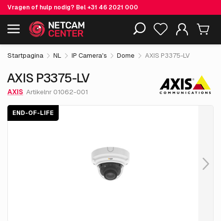
Vragen of hulp nodig? Bel
+31 46 2021 000
€ 451.
76
AXIS P3375-LV
End-of-life
Inclusief EOL-producten
excl. BTW
Startpagina
NL
IP Camera's
Dome
AXIS P3375-LV
AXIS P3375-LV
AXIS
Artikelnr 01062-001
END-OF-LIFE