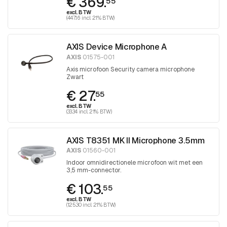
€ 369.
55
excl. BTW
(447.16 incl. 21% BTW)
AXIS Device Microphone A
AXIS
01575-001
Axis microfoon Security camera microphone
Zwart
€ 27.
55
excl. BTW
(33.34 incl. 21% BTW)
AXIS T8351 MK II Microphone 3.5mm
AXIS
01560-001
Indoor omnidirectionele microfoon wit met een
3,5 mm-connector.
€ 103.
55
excl. BTW
(125.30 incl. 21% BTW)