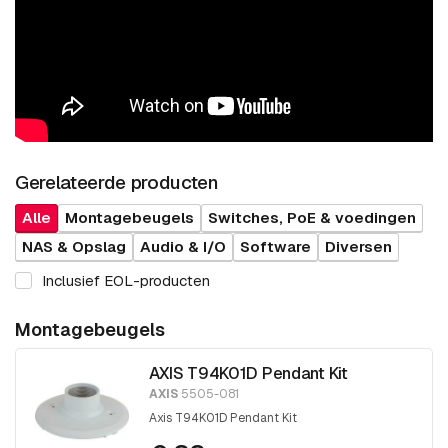
Gerelateerde producten
Alle
Montagebeugels
Switches, PoE & voedingen
NAS & Opslag
Audio & I/O
Software
Diversen
Inclusief EOL-producten
Montagebeugels
AXIS T94K01D Pendant Kit
AXIS
5505-081
Axis T94K01D Pendant Kit