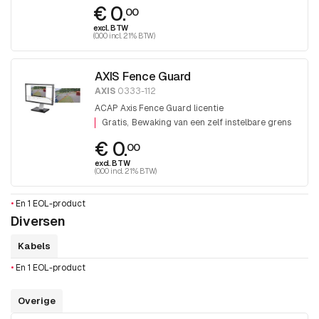
€ 0.
00
excl. BTW
(0.00 incl. 21% BTW)
AXIS Fence Guard
AXIS
0333-112
ACAP Axis Fence Guard licentie
Gratis
Bewaking van een zelf instelbare grens
€ 0.
00
excl. BTW
(0.00 incl. 21% BTW)
•
En 1 EOL-product
Diversen
Kabels
•
En 1 EOL-product
Overige