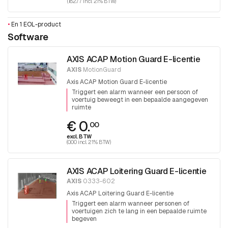
(182.77 incl. 21% BTW)
•
En 1 EOL-product
Software
AXIS ACAP Motion Guard E-licentie
AXIS
MotionGuard
Axis ACAP Motion Guard E-licentie
Triggert een alarm wanneer een persoon of
voertuig beweegt in een bepaalde aangegeven
ruimte
€ 0.
00
excl. BTW
(0.00 incl. 21% BTW)
AXIS ACAP Loitering Guard E-licentie
AXIS
0333-602
Axis ACAP Loitering Guard E-licentie
Triggert een alarm wanneer personen of
voertuigen zich te lang in een bepaalde ruimte
begeven