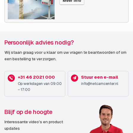
Meer info
Ondersteuning voor
Binnen
plaatsing
Connectiviteitstechnologie
Bedraad
PTZ control
Ja
Persoonlijk advies nodig?
(Pan/Tilt/Zoom)
Wij staan graag voor u klaar om uw vragen te beantwoorden of om
een bestelling te verzorgen.
PTZ-modi
Digitale PTZ, Vooraf ingesteld
punt
+31 46 2021 000
Stuur een e-mail
Wide Dynamic Range
Ja
Op werkdagen van 09:00
info@netcamcenter.nl
(WDR)
– 17:00
Dag/nacht modus
Ja
Blijf op de hoogte
Infrarood (IR)-
Ja
afsluitingsfilter
Interessante video's en product
updates
Aantal talen
11