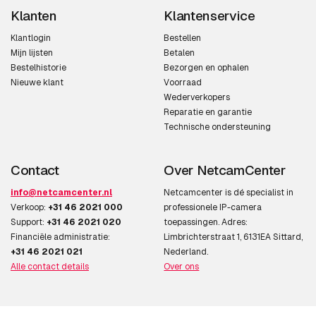
50581, IEC 62262
Klanten
Klantenservice
Klantlogin
Bestellen
Design
Mijn lijsten
Betalen
Bestelhistorie
Bezorgen en ophalen
Vormfactor
Dome
Nieuwe klant
Voorraad
Wederverkopers
Montagewijze
Muur
Reparatie en garantie
Technische ondersteuning
Kleur van het product
Zwart, Wit
Materiaal behuizing
Aluminium
Contact
Over NetcamCenter
info@netcamcenter.nl
Netcamcenter is dé specialist in
IK code
IK10
Verkoop:
+31 46 2021 000
professionele IP-camera
Support:
+31 46 2021 020
toepassingen. Adres:
Camera
Financiële administratie:
Limbrichterstraat 1, 6131EA Sittard,
+31 46 2021 021
Nederland.
Minimale belichting
0,03 Lux
Alle contact details
Over ons
Draaihoek
95°