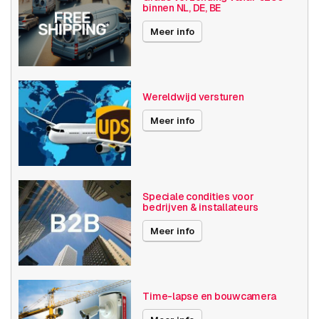
binnen NL, DE, BE
Audio
SD opslag
Meer info
Resolutie
1080p (2MP)
Axis Series
P33
Wereldwijd versturen
Power over Ethernet
15W
Meer info
Maximale Beeldhoek
61° -90°
Optische zoom
1-10x
Speciale condities voor
bedrijven & installateurs
Videocompressie
H264
Meer info
Publicatiedatum
19-07-2019
Prestatie
Time-lapse en bouwcamera
Soort
IP-beveiligingscamera