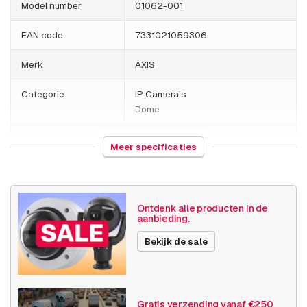
Model number
01062-001
EAN code
7331021059306
Merk
AXIS
Categorie
IP Camera's
Dome
Land van herkomst
Polen
Meer specificaties
Gewicht
920 gram
Grootte (lxbxh)
161 x 175 x 132 millimeters
Ontdenk alle producten in de
aanbieding.
Camera
Binnen camera
Bekijk de sale
eigenschappen
Ingebouwde infrarood
Vandalismebestendig
Basis functionaliteit
Dag en nacht
Invoer / uitvoer
Gratis verzending vanaf €250