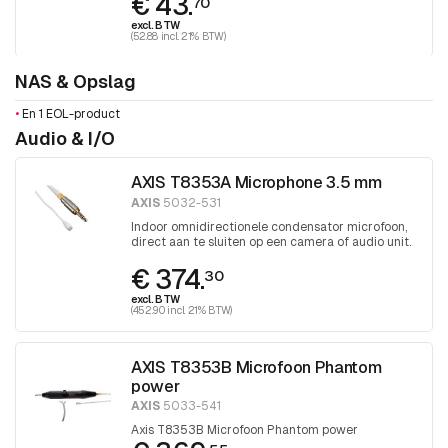
€ 43.
70
excl. BTW
(52.88 incl. 21% BTW)
NAS & Opslag
•
En 1 EOL-product
Audio & I/O
AXIS T8353A Microphone 3.5 mm
AXIS
5032-531
Indoor omnidirectionele condensator microfoon,
direct aan te sluiten op een camera of audio unit.
€ 374.
30
excl. BTW
(452.90 incl. 21% BTW)
AXIS T8353B Microfoon Phantom
power
AXIS
5033-541
Axis T8353B Microfoon Phantom power