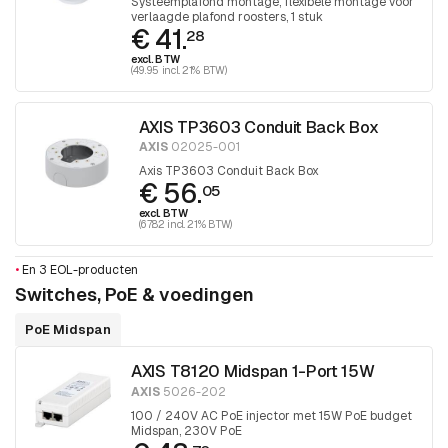
Systeemplafond montage, flexibele montage voor
verlaagde plafond roosters, 1 stuk
€ 41.
28
excl. BTW
(49.95 incl. 21% BTW)
AXIS TP3603 Conduit Back Box
AXIS
02025-001
Axis TP3603 Conduit Back Box
€ 56.
05
excl. BTW
(67.82 incl. 21% BTW)
•
En 3 EOL-producten
Switches, PoE & voedingen
PoE Midspan
AXIS T8120 Midspan 1-Port 15W
AXIS
5026-202
100 / 240V AC PoE injector met 15W PoE budget
Midspan, 230V PoE