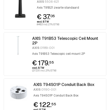
AXIS
5506-621
Axis T91B21 zwarte standaard
€ 37.
05
excl. BTW
(44.83 incl. 21% BTW)
AXIS T91B53 Telescopic Ceil Mount
2P
AXIS
01189-001
Axis T91B53 Telescopic ceil mount 2P
€ 179.
55
excl. BTW
(217.26 incl. 21% BTW)
AXIS T94S01P Conduit Back Box
AXIS
01190-001
Axis T94S01P Conduit Back Box
€ 122.
55
excl. BTW