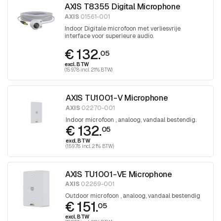
AXIS T8355 Digital Microphone
AXIS
01561-001
Indoor Digitale microfoon met verliesvrije
interface voor superieure audio.
€ 132.
05
excl. BTW
(159.78 incl. 21% BTW)
AXIS TU1001-V Microphone
AXIS
02270-001
Indoor microfoon , analoog, vandaal bestendig.
€ 132.
05
excl. BTW
(159.78 incl. 21% BTW)
AXIS TU1001-VE Microphone
AXIS
02269-001
Outdoor microfoon , analoog, vandaal bestendig
€ 151.
05
excl. BTW