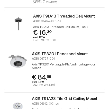
(148.29 incl. 21% BTW)
AXIS T91A13 Threaded Ceil Mount
AXIS
01464-001-ps
Axis T91A13 Threaded Ceil Mount, 1 stuk
€ 16.
30
excl. BTW
(19.72 incl. 21% BTW)
AXIS TP3201 Recessed Mount
AXIS
01757-001
Axis TP3201 Verlaagde Plafondmontage voor
binnen
€ 84.
55
excl. BTW
(102.31 incl. 21% BTW)
AXIS T91A23 Tile Grid Ceiling Mount
AXIS
01612-001-ps