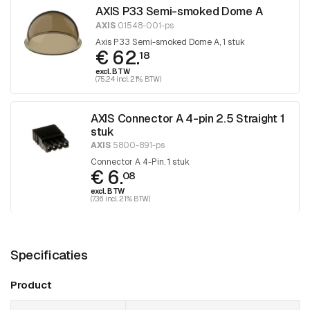
AXIS P33 Semi-smoked Dome A
AXIS
01548-001-ps
Axis P33 Semi-smoked Dome A, 1 stuk
€ 62.
18
excl. BTW
(75.24 incl. 21% BTW)
AXIS Connector A 4-pin 2.5 Straight 1
stuk
AXIS
5800-891-ps
Connector A 4-Pin. 1 stuk
€ 6.
08
excl. BTW
(7.36 incl. 21% BTW)
Specificaties
Product