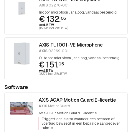
AXIS
02270-001
Indoor microfoon , analoog, vandaal bestendig.
€ 132.
05
excl. BTW
(159.78 incl. 21% BTW)
AXIS TU1001-VE Microphone
AXIS
02269-001
Outdoor microfoon , analoog, vandaal bestendig
€ 151.
05
excl. BTW
(182.77 incl. 21% BTW)
Software
AXIS ACAP Motion Guard E-licentie
AXIS
MotionGuard
Axis ACAP Motion Guard E-licentie
Triggert een alarm wanneer een persoon of
voertuig beweegt in een bepaalde aangegeven
ruimte