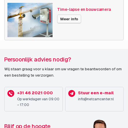
Ondersteuning voor
Buiten
Time-lapse en bouwcamera
plaatsing
Meer info
Connectiviteitstechnologie
Bedraad
Auto-tracking
Ja
Wide Dynamic Range
Ja
Persoonlijk advies nodig?
(WDR)
Wij staan graag voor u klaar om uw vragen te beantwoorden of om
Dag/nacht modus
Ja
een bestelling te verzorgen.
Infrarood (IR)-
Ja
afsluitingsfilter
+31 46 2021 000
Stuur een e-mail
Op werkdagen van 09:00
info@netcamcenter.nl
Aantal talen
11
– 17:00
Ondersteunde talen
Vereenvoudigd Chinees,
Traditioneel Chinees, Duits,
Blijf op de hoogte
Engels, Spaans, Frans,