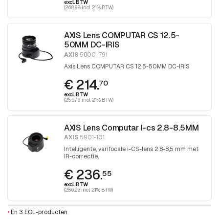
excl. BTW
(268.98 incl. 21% BTW)
AXIS Lens COMPUTAR CS 12.5-
50MM DC-IRIS
AXIS
5800-791
Axis Lens COMPUTAR CS 12.5-50MM DC-IRIS
€ 214.
70
excl. BTW
(259.79 incl. 21% BTW)
AXIS Lens Computar I-cs 2.8-8.5MM
AXIS
5901-101
Intelligente, varifocale i-CS-lens 2,8-8,5 mm met
IR-correctie.
€ 236.
55
excl. BTW
(286.23 incl. 21% BTW)
•
En 3 EOL-producten