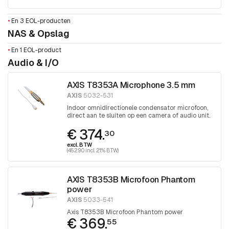
•
En 3 EOL-producten
NAS & Opslag
•
En 1 EOL-product
Audio & I/O
AXIS T8353A Microphone 3.5 mm
AXIS
5032-531
Indoor omnidirectionele condensator microfoon,
direct aan te sluiten op een camera of audio unit.
€ 374.
30
excl. BTW
(452.90 incl. 21% BTW)
AXIS T8353B Microfoon Phantom
power
AXIS
5033-541
Axis T8353B Microfoon Phantom power
€ 369.
55