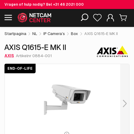
Vragen of hulp nodig? Bel
+31 46 2021 000
€ 1,234.
05
AXIS Q1615-E MK II
End-of-life
Inclusief EOL-producten
excl. BTW
Startpagina
NL
IP Camera's
Box
AXIS Q1615-E MK II
AXIS Q1615-E MK II
AXIS
Artikelnr 0884-001
END-OF-LIFE