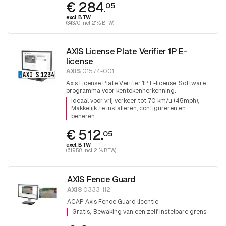
€ 284.
05
excl. BTW
(343.70 incl. 21% BTW)
AXIS License Plate Verifier 1P E-
license
AXIS
01574-001
Axis License Plate Verifier 1P E-license. Software
programma voor kentekenherkenning.
Ideaal voor vrij verkeer tot 70 km/u (45mph)
Makkelijk te installeren, configureren en
beheren
€ 512.
05
excl. BTW
(619.58 incl. 21% BTW)
AXIS Fence Guard
AXIS
0333-112
ACAP Axis Fence Guard licentie
Gratis
Bewaking van een zelf instelbare grens