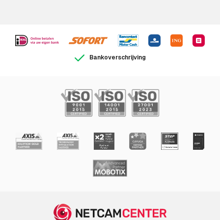
Camera
Minimale belichting
0,02 Lux
Kijkhoek, horizontaal
72°
Bankoverschrijving
Kijkhoek, verticaal
38°
Witbalans
AWC
Camera sluitertijd
1/143000 - 2 s
Beeldsensor
Type beeldsensor
CMOS
Omvang optische
25,4 / 2,8 mm (1 / 2.8")
sensor
Progressive scan
Ja