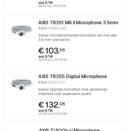
excl. BTW
(447.16 incl. 21% BTW)
AXIS T8351 MK II Microphone 3.5mm
AXIS
01560-001
Indoor omnidirectionele microfoon wit met een
3,5 mm-connector.
€ 103.
55
excl. BTW
(125.30 incl. 21% BTW)
AXIS T8355 Digital Microphone
AXIS
01561-001
Indoor Digitale microfoon met verliesvrije
interface voor superieure audio.
€ 132.
05
excl. BTW
(159.78 incl. 21% BTW)
AXIS TU1001-V Microphone