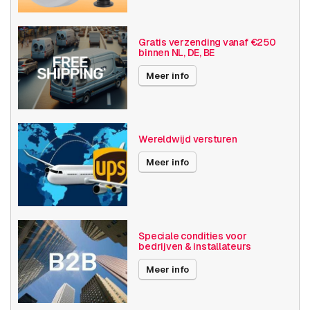
Verwisselbare lens
Resolutie
1080p (2MP)
Gratis verzending vanaf €250
binnen NL, DE, BE
Axis Series
Q16
Meer info
Power over Ethernet
15W
30W
Wereldwijd versturen
Maximale Beeldhoek
61° -90°
Meer info
Optische zoom
1-10x
Videocompressie
H264
Publicatiedatum
18-07-2019
Speciale condities voor
bedrijven & installateurs
Meer info
Prestatie
Soort
IP-beveiligingscamera