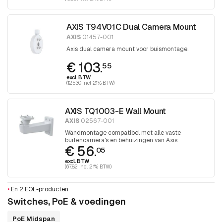
AXIS T94V01C Dual Camera Mount
AXIS
01457-001
Axis dual camera mount voor buismontage.
€ 103.
55
excl. BTW
(125.30 incl. 21% BTW)
AXIS TQ1003-E Wall Mount
AXIS
02567-001
Wandmontage compatibel met alle vaste
buitencamera's en behuizingen van Axis.
€ 56.
05
excl. BTW
(67.82 incl. 21% BTW)
•
En 2 EOL-producten
Switches, PoE & voedingen
PoE Midspan