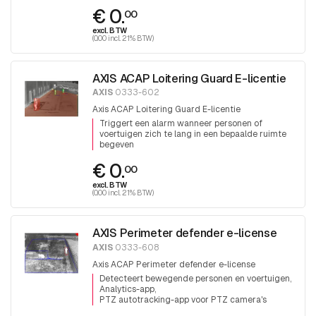
€ 0.
00
excl. BTW
(0.00 incl. 21% BTW)
AXIS ACAP Loitering Guard E-licentie
AXIS
0333-602
Axis ACAP Loitering Guard E-licentie
Triggert een alarm wanneer personen of
voertuigen zich te lang in een bepaalde ruimte
begeven
€ 0.
00
excl. BTW
(0.00 incl. 21% BTW)
AXIS Perimeter defender e-license
AXIS
0333-608
Axis ACAP Perimeter defender e-license
Detecteert bewegende personen en voertuigen
Analytics-app
PTZ autotracking-app voor PTZ camera's