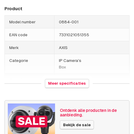
Product
Model number
0884-001
EAN code
7331021051355
Merk
AXIS
Categorie
IP Camera's
Box
Gewicht
1000 gram
Meer specificaties
Camera
Buiten camera
eigenschappen
Ontdenk alle producten in de
Basis functionaliteit
Dag en nacht
aanbieding.
Invoer / uitvoer
Bekijk de sale
Audio
SD opslag