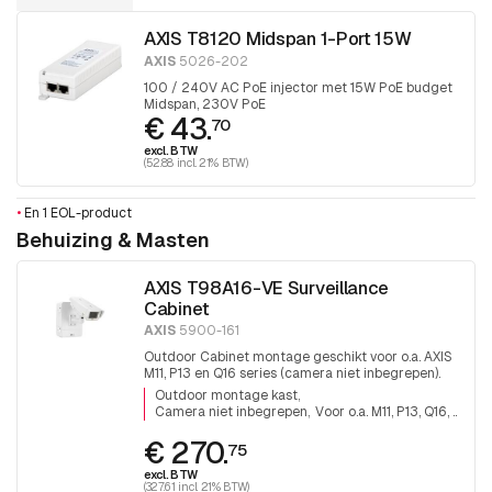
AXIS T8120 Midspan 1-Port 15W
AXIS
5026-202
100 / 240V AC PoE injector met 15W PoE budget
Midspan, 230V PoE
€ 43.
70
excl. BTW
(52.88 incl. 21% BTW)
•
En 1 EOL-product
Behuizing & Masten
AXIS T98A16-VE Surveillance
Cabinet
AXIS
5900-161
Outdoor Cabinet montage geschikt voor o.a. AXIS
M11, P13 en Q16 series (camera niet inbegrepen).
Outdoor montage kast
Camera niet inbegrepen
Voor o.a. M11, P13, Q16, ..
€ 270.
75
excl. BTW
(327.61 incl. 21% BTW)