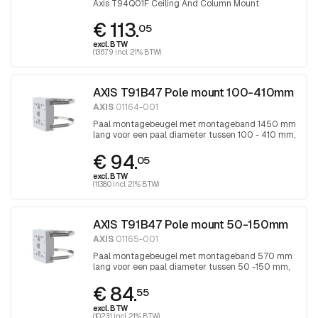
Axis T94Q01F Ceiling And Column Mount
€ 113.
05
excl. BTW
(136.79 incl. 21% BTW)
AXIS T91B47 Pole mount 100-410mm
AXIS
01164-001
Paal montagebeugel met montageband 1450 mm
lang voor een paal diameter tussen 100 - 410 mm,
band wordt aangedraaid met Torx 30
€ 94.
schroevendraaier
05
excl. BTW
(113.80 incl. 21% BTW)
AXIS T91B47 Pole mount 50-150mm
AXIS
01165-001
Paal montagebeugel met montageband 570 mm
lang voor een paal diameter tussen 50 -150 mm,
band wordt aangedraaid met Torx 30
€ 84.
schroevendraaier
55
excl. BTW
(102.31 incl. 21% BTW)