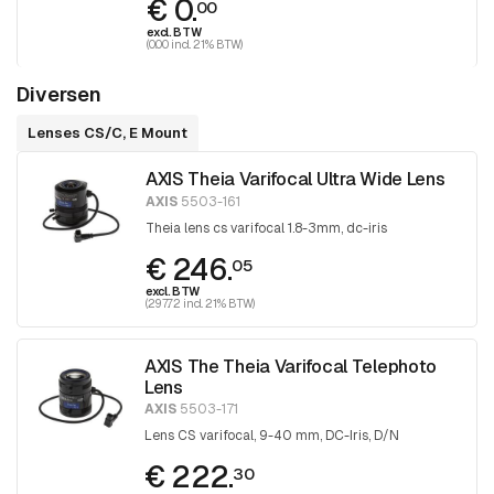
€ 0.
00
excl. BTW
(0.00 incl. 21% BTW)
Diversen
Lenses CS/C, E Mount
AXIS Theia Varifocal Ultra Wide Lens
AXIS
5503-161
Theia lens cs varifocal 1.8-3mm, dc-iris
€ 246.
05
excl. BTW
(297.72 incl. 21% BTW)
AXIS The Theia Varifocal Telephoto
Lens
AXIS
5503-171
Lens CS varifocal, 9-40 mm, DC-Iris, D/N
€ 222.
30