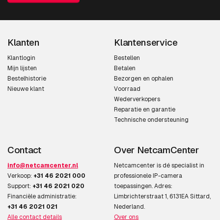
IEC 60068-2-27, IEC/EN
62262 IK10
Design
Klanten
Klantenservice
Klantlogin
Bestellen
Vormfactor
Doos
Mijn lijsten
Betalen
Bestelhistorie
Bezorgen en ophalen
Montagewijze
Muur
Nieuwe klant
Voorraad
Wederverkopers
Kleur van het product
Wit
Reparatie en garantie
Technische ondersteuning
Materiaal behuizing
Aluminium
Veiligheidsfunties
Vandaalbestendig
Contact
Over NetcamCenter
info@netcamcenter.nl
Netcamcenter is dé specialist in
Internationale
IP66
Verkoop:
+31 46 2021 000
professionele IP-camera
veiligheidscode (IP)
Support:
+31 46 2021 020
toepassingen. Adres:
Financiële administratie:
Limbrichterstraat 1, 6131EA Sittard,
Weerbestendig
Ja
+31 46 2021 021
Nederland.
Alle contact details
Over ons