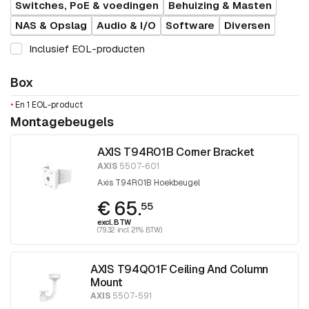
Switches, PoE & voedingen
Behuizing & Masten
NAS & Opslag
Audio & I/O
Software
Diversen
Inclusief EOL-producten
Box
•
En 1 EOL-product
Montagebeugels
AXIS T94R01B Corner Bracket
AXIS
5507-601
Axis T94R01B Hoekbeugel
€ 65.
55
excl. BTW
(79.32 incl. 21% BTW)
AXIS T94Q01F Ceiling And Column
Mount
AXIS
5507-591