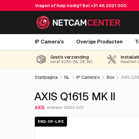
Vragen of hulp nodig? Bel
+31 46 2021 000
AXIS Q1615 MK II
IP Camera's
Overige Producten
T
End-of-life
Gratis verzending
Installat
vanaf €250 (NL, DE, BE)
Kwaliteit 
Startpagina
NL
IP Camera's
Box
AXIS Q16
AXIS Q1615 MK II
AXIS
Artikelnr 0883-001
END-OF-LIFE