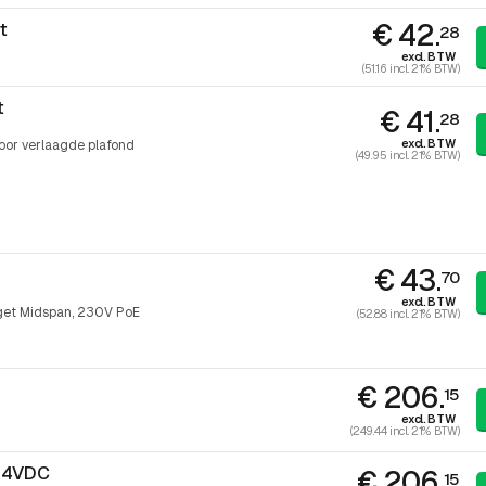
€ 42.
t
28
excl. BTW
(51.16 incl. 21% BTW)
t
€ 41.
28
excl. BTW
oor verlaagde plafond
(49.95 incl. 21% BTW)
€ 43.
70
excl. BTW
get Midspan, 230V PoE
(52.88 incl. 21% BTW)
€ 206.
15
excl. BTW
(249.44 incl. 21% BTW)
-24VDC
€ 206.
15