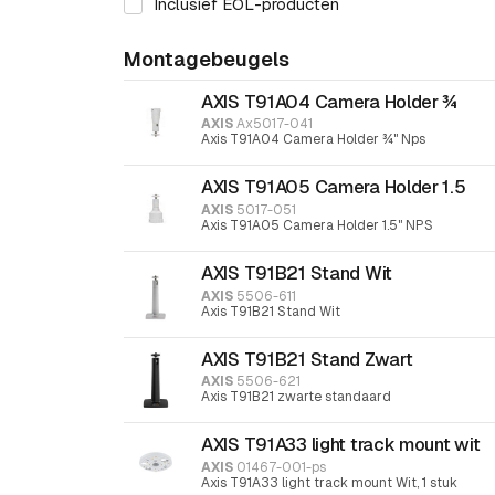
Inclusief EOL-producten
Montagebeugels
AXIS T91A04 Camera Holder ¾
AXIS
Ax5017-041
Axis T91A04 Camera Holder ¾" Nps
AXIS T91A05 Camera Holder 1.5
AXIS
5017-051
Axis T91A05 Camera Holder 1.5" NPS
AXIS T91B21 Stand Wit
AXIS
5506-611
Axis T91B21 Stand Wit
AXIS T91B21 Stand Zwart
AXIS
5506-621
Axis T91B21 zwarte standaard
AXIS T91A33 light track mount wit
AXIS
01467-001-ps
Axis T91A33 light track mount Wit, 1 stuk