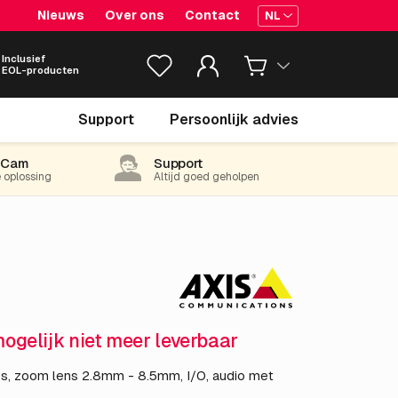
Nieuws
Over ons
Contact
NL
Inclusief
EOL-producten
€ 949.
05
Support
Persoonlijk advies
excl. BTW
(1,148.35 incl. 21% BTW)
-Cam
Support
e oplossing
Altijd goed geholpen
mogelijk niet meer leverbaar
s, zoom lens 2.8mm - 8.5mm, I/O, audio met