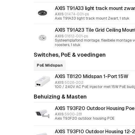
AXIS T91A33 light track mount zwar
AXIS
01474-001-ps
Axis T91A33 light track mount Zwart, 1 stuk
AXIS T91A23 Tile Grid Ceiling Moun
AXIS
01612-001-ps
Systeemplafond montage, flexibele montage v
roosters, 1 stuk
Switches, PoE & voedingen
PoE Midspan
AXIS T8120 Midspan 1-Port 15W
AXIS
5026-202
100 / 240V AC PoE injector met 15W PoE bud
Behuizing & Masten
AXIS T93F20 Outdoor Housing Poe
AXIS
5900-281
Axis T93F20 outdoor housing POE
AXIS T93F10 Outdoor Housing 12