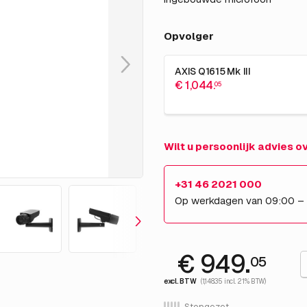
Opvolger
AXIS Q1615 Mk III
€ 1,044.
05
Wilt u persoonlijk advies 
+31 46 2021 000
Op werkdagen van 09:00 –
€ 949.
05
excl. BTW
(1,148.35 incl. 21% BTW)
Stopgezet