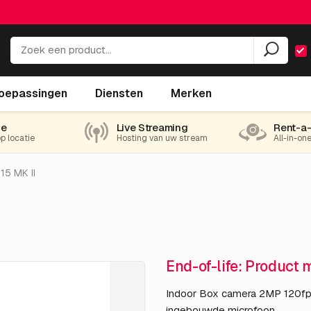
oepassingen
Diensten
Merken
ie
Live Streaming
Rent-a
op locatie
Hosting van uw stream
All-in-on
15 MK II
End-of-life: Product 
Indoor Box camera 2MP 120fp
ingebouwde microfoon