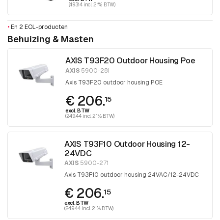
(493.14 incl. 21% BTW)
•
En 2 EOL-producten
Behuizing & Masten
AXIS T93F20 Outdoor Housing Poe
AXIS
5900-281
Axis T93F20 outdoor housing POE
€ 206.
15
excl. BTW
(249.44 incl. 21% BTW)
AXIS T93F10 Outdoor Housing 12-
24VDC
AXIS
5900-271
Axis T93F10 outdoor housing 24VAC/12-24VDC
€ 206.
15
excl. BTW
(249.44 incl. 21% BTW)