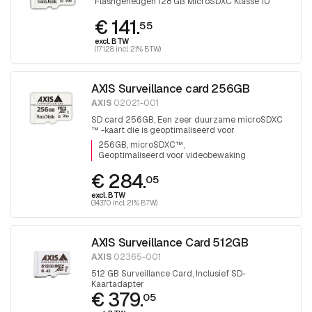
Flashgeheugen 128 GB MicroSDXC Klasse 10
€ 141.
55
excl. BTW
(171.28 incl. 21% BTW)
AXIS Surveillance card 256GB
AXIS
02021-001
SD card 256GB, Een zeer duurzame microSDXC
™ -kaart die is geoptimaliseerd voor
videobewaking.
256GB, microSDXC™
Geoptimaliseerd voor videobewaking
€ 284.
05
excl. BTW
(343.70 incl. 21% BTW)
AXIS Surveillance Card 512GB
AXIS
02365-001
512 GB Surveillance Card, Inclusief SD-
Kaartadapter
€ 379.
05