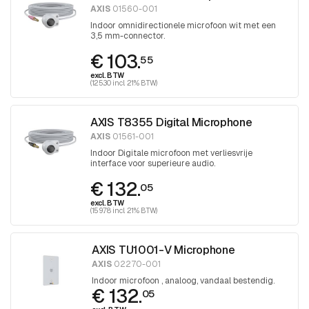
AXIS
01560-001
Indoor omnidirectionele microfoon wit met een
3,5 mm-connector.
€ 103.
55
excl. BTW
(125.30 incl. 21% BTW)
AXIS T8355 Digital Microphone
AXIS
01561-001
Indoor Digitale microfoon met verliesvrije
interface voor superieure audio.
€ 132.
05
excl. BTW
(159.78 incl. 21% BTW)
AXIS TU1001-V Microphone
AXIS
02270-001
Indoor microfoon , analoog, vandaal bestendig.
€ 132.
05