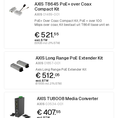
AXIS T8645 PoE+ over Coax
Compact Kit
AXIS
01489-001
PoE+ Over Coax Compact Kit, PoE + over 100
Mbps over coax, Kit bestaat uit T8641 base unit en
T8643 device unit
€ 521.
55
excl. BTW
(631.08 incl. 21% BTW)
AXIS Long Range PoE Extender Kit
AXIS
01857-001
Axis Long Range PoE Extender Kit
€ 512.
05
excl. BTW
(619.58 incl. 21% BTW)
AXIS TU8008 Media Converter
AXIS
03534-001
€ 407.
55
excl. BTW