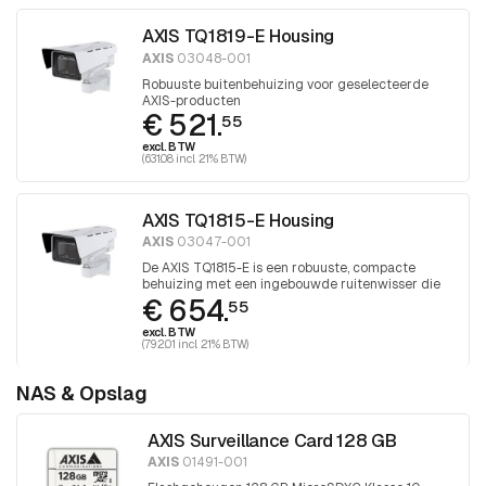
AXIS TQ1819-E Housing
AXIS
03048-001
Robuuste buitenbehuizing voor geselecteerde
AXIS-producten
€ 521.
55
excl. BTW
(631.08 incl. 21% BTW)
AXIS TQ1815-E Housing
AXIS
03047-001
De AXIS TQ1815-E is een robuuste, compacte
behuizing met een ingebouwde ruitenwisser die
€ 654.
bestand is tegen extreme temperaturen en zware
55
omstandigheden. Ontworpen voor bepaalde Axis
excl. BTW
boxcamera's.
(792.01 incl. 21% BTW)
NAS & Opslag
AXIS Surveillance Card 128 GB
AXIS
01491-001