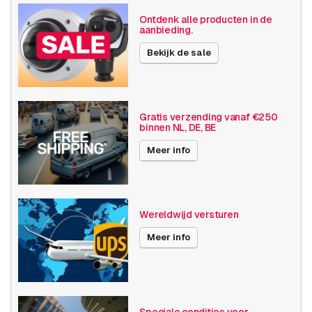
Gewicht
1200 gram
Ontdenk alle producten in de
aanbieding.
Grootte (lxbxh)
240 x 230 x 100 millimeters
Bekijk de sale
Camera
Binnen camera
eigenschappen
Basis functionaliteit
Dag en nacht
Gratis verzending vanaf €250
binnen NL, DE, BE
Invoer / uitvoer
Audio
Meer info
SD opslag
Resolutie
4MP
Wereldwijd versturen
Axis Series
Q17
Meer info
Power over Ethernet
15W
Maximale Beeldhoek
101° -130°
Optische zoom
1-10x
Speciale condities voor