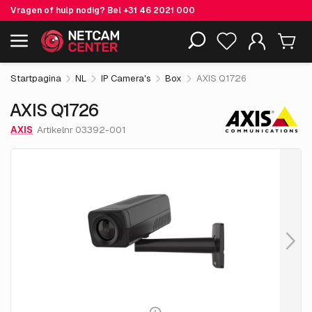
Vragen of hulp nodig? Bel
+31 46 2021 000
€ 1,139.
05
AXIS Q1726
Inclusief EOL-producten
excl. BTW
Startpagina
NL
IP Camera's
Box
AXIS Q1726
AXIS Q1726
AXIS
Artikelnr 03392-001