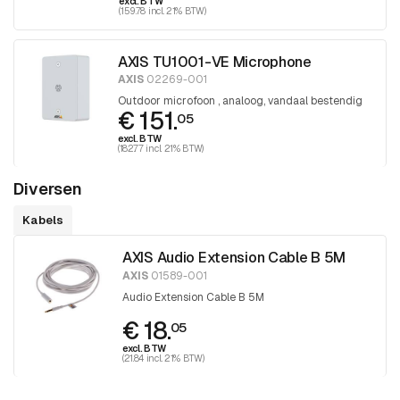
excl. BTW
(159.78 incl. 21% BTW)
AXIS TU1001-VE Microphone
AXIS
02269-001
Outdoor microfoon , analoog, vandaal bestendig
€ 151.
05
excl. BTW
(182.77 incl. 21% BTW)
Diversen
Kabels
AXIS Audio Extension Cable B 5M
AXIS
01589-001
Audio Extension Cable B 5M
€ 18.
05
excl. BTW
(21.84 incl. 21% BTW)