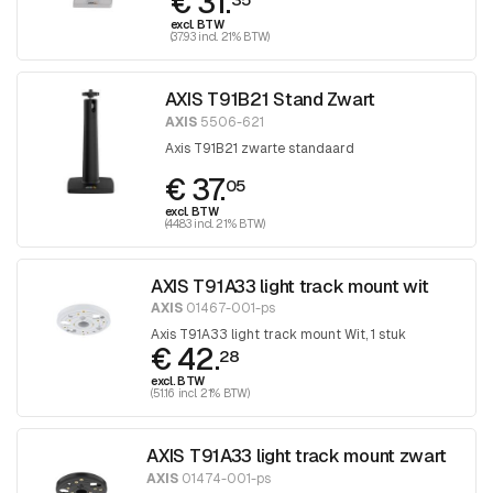
€ 31.
excl. BTW
(37.93 incl. 21% BTW)
AXIS T91B21 Stand Zwart
AXIS
5506-621
Axis T91B21 zwarte standaard
€ 37.
05
excl. BTW
(44.83 incl. 21% BTW)
AXIS T91A33 light track mount wit
AXIS
01467-001-ps
Axis T91A33 light track mount Wit, 1 stuk
€ 42.
28
excl. BTW
(51.16 incl. 21% BTW)
AXIS T91A33 light track mount zwart
AXIS
01474-001-ps