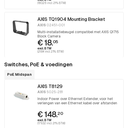
(160.26 incl. 21% BTW)
AXIS TQ1904 Mounting Bracket
AXIS
02451-001
Multi-installatiebeugel compatibel met AXIS Q1715
Block Camera
€ 18.
05
excl. BTW
(21.84 incl. 21% BTW)
Switches, PoE & voedingen
PoE Midspan
AXIS T8129
AXIS
5025-281
Indoor Power over Ethernet Extender, voor het
verlengen van een Ethernet kabel over afstanden
groter dan 100 meter
€ 148.
20
excl. BTW
(179.32 incl. 21% BTW)