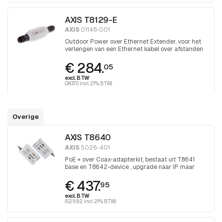
AXIS T8129-E
AXIS
01148-001
Outdoor Power over Ethernet Extender, voor het
verlengen van een Ethernet kabel over afstanden
groter dan 100 meter
€ 284.
05
excl. BTW
(343.70 incl. 21% BTW)
Overige
AXIS T8640
AXIS
5026-401
PoE + over Coax-adapterkit, bestaat uit T8641
base en T8642-device , upgrade naar IP maar
houd de coax
€ 437.
95
excl. BTW
(529.92 incl. 21% BTW)