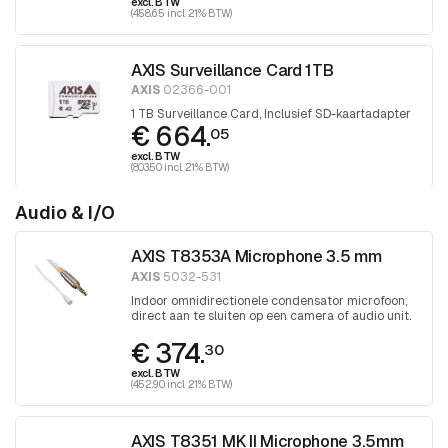
excl. BTW
(458.65 incl. 21% BTW)
AXIS Surveillance Card 1TB
AXIS
02366-001
1 TB Surveillance Card, Inclusief SD-kaartadapter
€ 664.
05
excl. BTW
(803.50 incl. 21% BTW)
Audio & I/O
AXIS T8353A Microphone 3.5 mm
AXIS
5032-531
Indoor omnidirectionele condensator microfoon,
direct aan te sluiten op een camera of audio unit.
€ 374.
30
excl. BTW
(452.90 incl. 21% BTW)
AXIS T8351 MK II Microphone 3.5mm