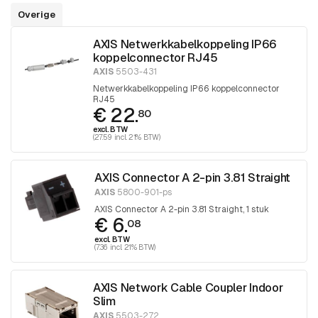
Overige
AXIS Netwerkkabelkoppeling IP66
koppelconnector RJ45
AXIS
5503-431
Netwerkkabelkoppeling IP66 koppelconnector
RJ45
€ 22.
80
excl. BTW
(27.59 incl. 21% BTW)
AXIS Connector A 2-pin 3.81 Straight
AXIS
5800-901-ps
AXIS Connector A 2-pin 3.81 Straight, 1 stuk
€ 6.
08
excl. BTW
(7.36 incl. 21% BTW)
AXIS Network Cable Coupler Indoor
Slim
AXIS
5503-272