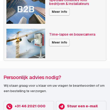
bedrijven & installateurs
Videocompressie
H264
Meer info
H265
MJPEG
Diversen
Nieuw
Time-lapse en bouwcamera
Publicatiedatum
01-12-2025
Meer info
Persoonlijk advies nodig?
Wij staan graag voor u klaar om uw vragen te beantwoorden of om
een bestelling te verzorgen.
+31 46 2021 000
Stuur een e-mail