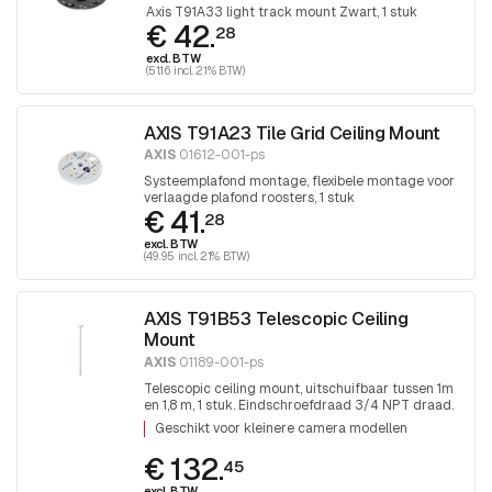
Axis T91A33 light track mount Zwart, 1 stuk
€ 42.
28
excl. BTW
(51.16 incl. 21% BTW)
AXIS T91A23 Tile Grid Ceiling Mount
AXIS
01612-001-ps
Systeemplafond montage, flexibele montage voor
verlaagde plafond roosters, 1 stuk
€ 41.
28
excl. BTW
(49.95 incl. 21% BTW)
AXIS T91B53 Telescopic Ceiling
Mount
AXIS
01189-001-ps
Telescopic ceiling mount, uitschuifbaar tussen 1m
en 1,8 m, 1 stuk. Eindschroefdraad 3/4 NPT draad.
Voor montage 1,5 NPT hulpstukken is adapter
Geschikt voor kleinere camera modellen
T91A06 noodzakelijk.
€ 132.
45
excl. BTW