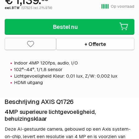
€ 1,139.
Op voorraad
excl. BTW
(1,378.25 incl. 21% BTW)
Bestel nu
+ Offerte
Indoor 4MP 120fps, audio, I/O
102°-44°, 1/1,8 sensor
Lichtgevoeligheid Kleur: 0,01 lux, Z/W: 0,002 lux
HDMI uitgang
Beschrijving AXIS Q1726
4MP superieure lichtgevoeligheid,
behuizingsklaar
Deze AI-gestuurde camera, gebouwd op een Axis system-
on-chip, levert een resolutie van 4 MP en is voorzien van