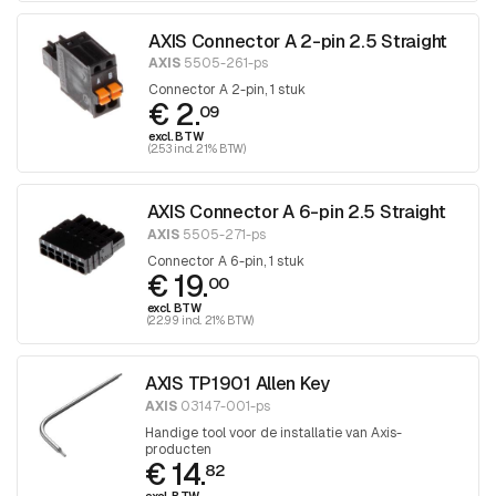
AXIS Connector A 2-pin 2.5 Straight
AXIS
5505-261-ps
Connector A 2-pin, 1 stuk
€ 2.
09
excl. BTW
(2.53 incl. 21% BTW)
AXIS Connector A 6-pin 2.5 Straight
AXIS
5505-271-ps
Connector A 6-pin, 1 stuk
€ 19.
00
excl. BTW
(22.99 incl. 21% BTW)
AXIS TP1901 Allen Key
AXIS
03147-001-ps
Handige tool voor de installatie van Axis-
producten
€ 14.
82
excl. BTW