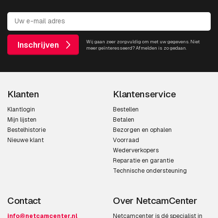
Wij gaan zeer zorgvuldig om met uw gegevens. Niet
Inschrijven
meer geïnteresseerd? Afmelden is zo gedaan.
Klanten
Klantenservice
Klantlogin
Bestellen
Mijn lijsten
Betalen
Bestelhistorie
Bezorgen en ophalen
Nieuwe klant
Voorraad
Wederverkopers
Reparatie en garantie
Technische ondersteuning
Contact
Over NetcamCenter
info@netcamcenter.nl
Netcamcenter is dé specialist in