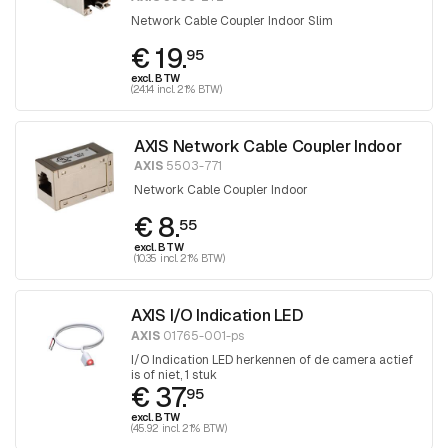
Network Cable Coupler Indoor Slim
€ 19.
95
excl. BTW
(24.14 incl. 21% BTW)
AXIS Network Cable Coupler Indoor
AXIS
5503-771
Network Cable Coupler Indoor
€ 8.
55
excl. BTW
(10.35 incl. 21% BTW)
AXIS I/O Indication LED
AXIS
01765-001-ps
I/O Indication LED herkennen of de camera actief
is of niet, 1 stuk
€ 37.
95
excl. BTW
(45.92 incl. 21% BTW)