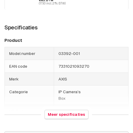
(17.93 incl. 21% BTW)
Specificaties
Product
Model number
03392-001
EAN code
7331021093270
Merk
AXIS
Categorie
IP Camera's
Box
HS Code
852589
Meer specificaties
Land van herkomst
Polen