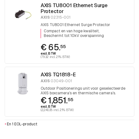
AXIS TU8001 Ethernet Surge
Protector
AXIS
02315-001
AXIS TU8001 Ethernet Surge Protector
Compact en van hoge kwaliteit
Beschermt tot 10kV overspanning
€ 65.
55
excl. BTW
(79.32 incl. 21% BTW)
AXIS TQ1818-E
AXIS
03049-001
Outdoor Positionerings unit voor geselecteerde
AXIS boxcamera's en thermische camera's.
€ 1,851.
Responsieve positionering met 360° onbeperkte
55
pan en 135° kanteling. RJ45 en SFP-interface,
excl. BTW
56V AC of DC.
(2,240.38 incl. 21% BTW)
•
En 1 EOL-product