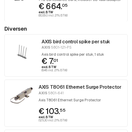
€ 664.
05
excl. BTW
(803.50 incl. 21% BTW)
Diversen
AXIS bird control spike per stuk
AXIS
5801-121-PS
Axis bird control spike per stuk, 1 stuk
€ 7.
01
excl. BTW
(8.48 incl. 21% BTW)
AXIS T8061 Ethernet Surge Protector
AXIS
5801-641
Axis T8061 Ethernet Surge Protector
€ 103.
55
excl. BTW
(125.30 incl. 21% BTW)