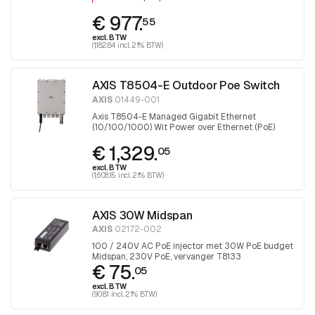
€ 977.
55
excl. BTW
(1,182.84 incl. 21% BTW)
AXIS T8504-E Outdoor Poe Switch
AXIS
01449-001
Axis T8504-E Managed Gigabit Ethernet
(10/100/1000) Wit Power over Ethernet (PoE)
€ 1,329.
05
excl. BTW
(1,608.15 incl. 21% BTW)
AXIS 30W Midspan
AXIS
02172-002
100 / 240V AC PoE injector met 30W PoE budget
Midspan, 230V PoE, vervanger T8133
€ 75.
05
excl. BTW
(90.81 incl. 21% BTW)