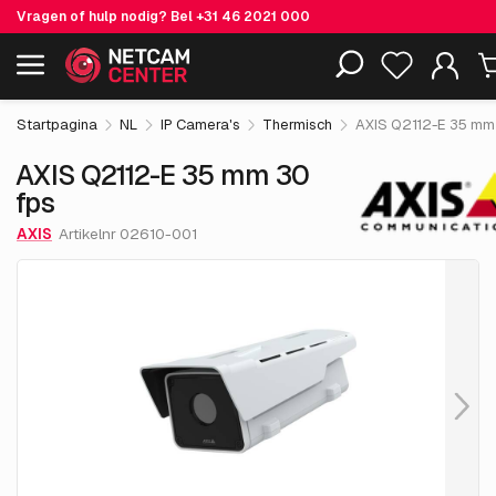
Vragen of hulp nodig? Bel
+31 46 2021 000
€ 6,392.
55
AXIS Q2112-E 35 mm 30 fps
Inclusief EOL-producten
excl. BTW
Startpagina
NL
IP Camera's
Thermisch
AXIS Q2112-E 35 mm
AXIS Q2112-E 35 mm 30
fps
AXIS
Artikelnr 02610-001