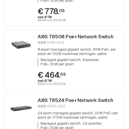
PoE+ 30W per poort
€ 778.
05
excl. BTW
(941.44 incl. 21% BTW)
AXIS T8508 Poe+ Network Switch
AXIS
01191-002
8-poort managed gigabit switch, 30W PoE+ per
poort en 130W maximaal vermogen, uplink
2xRJ45 en 2x SFP, fanless
Managed gigabit switch
8-poorten
PoE+ 30W per poort
€ 464.
55
excl. BTW
(562.11 incl. 21% BTW)
AXIS T8524 Poe+ Network Switch
AXIS
01192-002
24 poort managed gigabit switch, 30W PoE+ per
poort en 370W maximaal vermogen, uplink
2xRJ45 en 2x SFP.
Managed gigabit switch
24-poorten
PoE+ 30W per poort