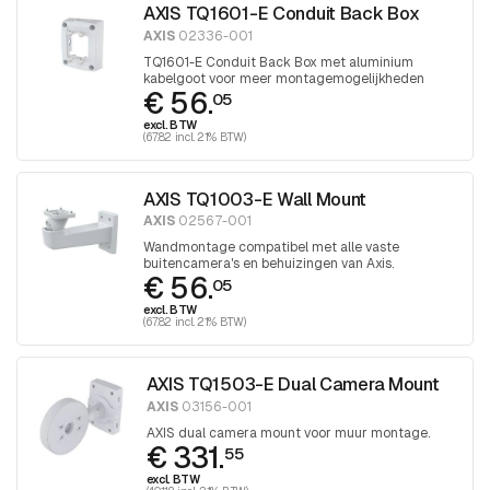
AXIS TQ1601-E Conduit Back Box
AXIS
02336-001
TQ1601-E Conduit Back Box met aluminium
kabelgoot voor meer montagemogelijkheden
€ 56.
05
excl. BTW
(67.82 incl. 21% BTW)
AXIS TQ1003-E Wall Mount
AXIS
02567-001
Wandmontage compatibel met alle vaste
buitencamera's en behuizingen van Axis.
€ 56.
05
excl. BTW
(67.82 incl. 21% BTW)
AXIS TQ1503-E Dual Camera Mount
AXIS
03156-001
AXIS dual camera mount voor muur montage.
€ 331.
55
excl. BTW