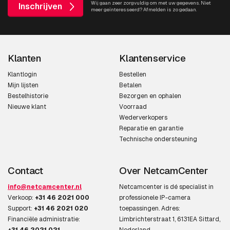
Wij gaan zeer zorgvuldig om met uw gegevens. Niet
Inschrijven
meer geïnteresseerd? Afmelden is zo gedaan.
Klanten
Klantenservice
Klantlogin
Bestellen
Mijn lijsten
Betalen
Bestelhistorie
Bezorgen en ophalen
Nieuwe klant
Voorraad
Wederverkopers
Reparatie en garantie
Technische ondersteuning
Contact
Over NetcamCenter
info@netcamcenter.nl
Netcamcenter is dé specialist in
Verkoop:
+31 46 2021 000
professionele IP-camera
Support:
+31 46 2021 020
toepassingen. Adres:
Financiële administratie:
Limbrichterstraat 1, 6131EA Sittard,