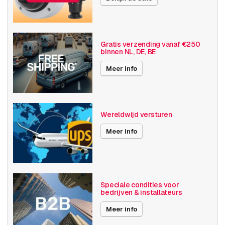
Camera
Buiten camera
eigenschappen
Basis functionaliteit
Invoer / uitvoer
Gratis verzending vanaf €250
binnen NL, DE, BE
SD opslag
Meer info
Resolutie
≤ 720p (1MP)
Axis Series
Q21
Wereldwijd versturen
Power over Ethernet
30W
Meer info
Maximale Beeldhoek
11° -30°
Videocompressie
H264
H265
MJPEG
Speciale condities voor
bedrijven & installateurs
Thermische camera
Box
Meer info
eigenschappen
≥ 30 fps