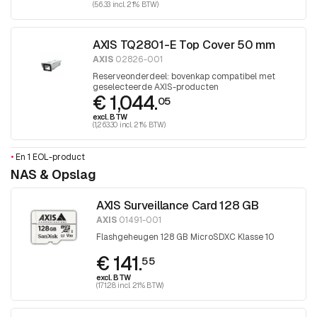
(56.33 incl. 21% BTW)
AXIS TQ2801-E Top Cover 50 mm
AXIS
02826-001
Reserveonderdeel: bovenkap compatibel met
geselecteerde AXIS-producten
€ 1,044.
05
excl. BTW
(1,263.30 incl. 21% BTW)
•
En 1 EOL-product
NAS & Opslag
AXIS Surveillance Card 128 GB
AXIS
01491-001
Flashgeheugen 128 GB MicroSDXC Klasse 10
€ 141.
55
excl. BTW
(171.28 incl. 21% BTW)