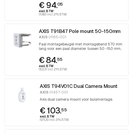
€ 94.
schroevendraaier
05
excl. BTW
(113.80 incl. 21% BTW)
AXIS T91B47 Pole mount 50-150mm
AXIS
01165-001
Paal montagebeugel met montageband 570 mm
lang voor een paal diameter tussen 50 -150 mm,
band wordt aangedraaid met Torx 30
€ 84.
schroevendraaier
55
excl. BTW
(102.31 incl. 21% BTW)
AXIS T94V01C Dual Camera Mount
AXIS
01457-001
Axis dual camera mount voor buismontage.
€ 103.
55
excl. BTW
(125.30 incl. 21% BTW)