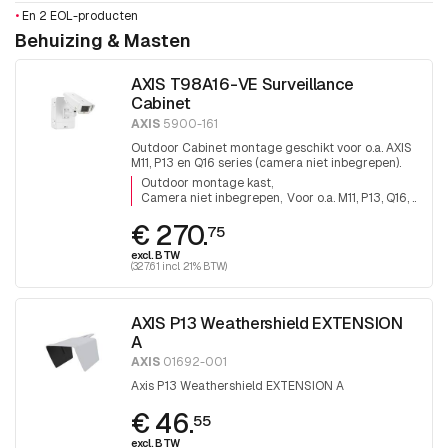
•
En 2 EOL-producten
Behuizing & Masten
AXIS T98A16-VE Surveillance
Cabinet
AXIS
5900-161
Outdoor Cabinet montage geschikt voor o.a. AXIS
M11, P13 en Q16 series (camera niet inbegrepen).
Outdoor montage kast
Camera niet inbegrepen
Voor o.a. M11, P13, Q16, ..
€ 270.
75
excl. BTW
(327.61 incl. 21% BTW)
AXIS P13 Weathershield EXTENSION
A
AXIS
01692-001
Axis P13 Weathershield EXTENSION A
€ 46.
55
excl. BTW