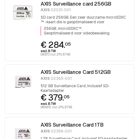
AXIS Surveillance card 256GB
AXIS
02021-001
SD card 256GB, Een zeer duurzame microSDXC
™ -kaart die is geoptimaliseerd voor
videobewaking.
256GB, microSDXC™
Geoptimaliseerd voor videobewaking
€ 284.
05
excl. BTW
(343.70 incl. 21% BTW)
AXIS Surveillance Card 512GB
AXIS
02365-001
512 GB Surveillance Card, Inclusief SD-
Kaartadapter
€ 379.
05
excl. BTW
(458.65 incl. 21% BTW)
AXIS Surveillance Card 1TB
AXIS
02366-001
1 TB Surveillance Card, Inclusief SD-kaartadapter