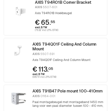
AXIS T94R01B Corner Bracket
AXIS
5507-601
Axis T94R01B Hoekbeugel
€ 65.
55
excl. BTW
(79.32 incl. 21% BTW)
AXIS T94Q01F Ceiling And Column
Mount
AXIS
5507-591
Axis T94Q01F Ceiling And Column Mount
€ 113.
05
excl. BTW
(136.79 incl. 21% BTW)
AXIS T91B47 Pole mount 100-410mm
AXIS
01164-001
Paal montagebeugel met montageband 1450 mm
lang voor een paal diameter tussen 100 - 410 mm,
band wordt aangedraaid met Torx 30