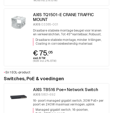
(401.18 incl. 21% BTW)
AXIS TQ1501-E CRANE TRAFFIC
MOUNT
AXIS
03385-001
Draaibare stabiele montage beugel voor kranen
en verkeerslichten, Tot 45° kantelbaar, Robuust,
IK10, Coating in corrosiebestendig materiaal.
Draaibare stabiele montage, minder trillingen
Coating in corrosiebestendig materiaal
€ 75.
05
excl. BTW
(90.81 incl. 21% BTW)
•
En 1 EOL-product
Switches, PoE & voedingen
AXIS T8516 Poe+ Network Switch
AXIS
5801-692
16- poort managed gigabit switch, 30W PoE+ per
poort en 240W maximaal vermogen, uplink
2xRJ45 en 2x SFP
Managed gigabit switch
16-poorten