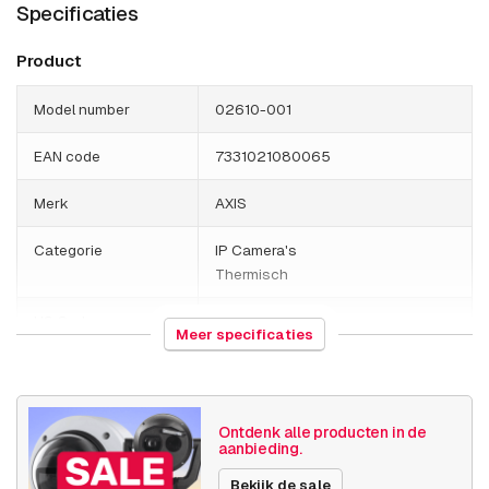
Specificaties
Product
Model number
02610-001
EAN code
7331021080065
Merk
AXIS
Categorie
IP Camera's
Thermisch
HS Code
852589
Meer specificaties
Land van herkomst
Polen
Gewicht
4360 gram
Ontdenk alle producten in de
aanbieding.
Grootte (lxbxh)
205 x 545 x 235 millimeters
Bekijk de sale