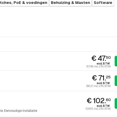
tches, PoE & voedingen
Behuizing & Masten
Software
€ 47.
50
excl. BTW
(57.48 incl. 21% BTW)
€ 71.
25
excl. BTW
(86.21 incl. 21% BTW)
€ 102.
60
excl. BTW
(124.15 incl. 21% BTW)
tie
Eenvoudige installatie