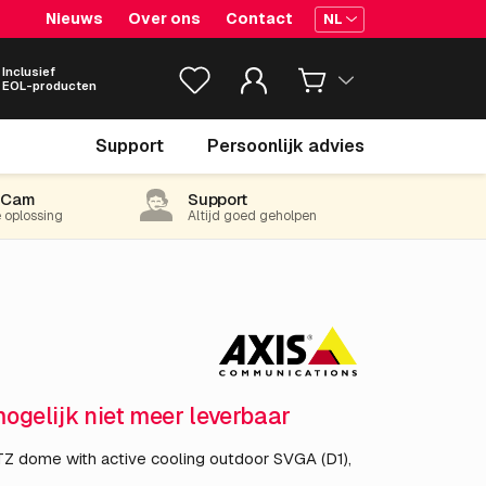
Nieuws
Over ons
Contact
NL
Inclusief
EOL-producten
€ 2,791.
10
Support
Persoonlijk advies
excl. BTW
(3,377.23 incl. 21% BTW)
-Cam
Support
e oplossing
Altijd goed geholpen
mogelijk niet meer leverbaar
 dome with active cooling outdoor SVGA (D1),