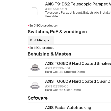
AXIS T91D62 Telescopic Parapet 
AXIS
5507-271
Telescopic Parapet Mount, Balustrade-installa
flexibiliteit
•
En 3 EOL-producten
Switches, PoE & voedingen
PoE Midspan
•
En 1 EOL-product
Behuizing & Masten
AXIS TQ6809 Hard Coated Smoke
AXIS
02399-001
Hard Coated Smoked Dome
AXIS TQ6809 Hard Coated Clear 
AXIS
02398-001
Hard Coated Clear Dome
Software
AXIS Radar Autotracking