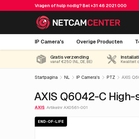
Vragen of hulp nodig? Bel
+31 46 2021 000
AXIS Q6042-C High-speed
IP Camera's
Overige Producten
T
End-of-life
Gratis verzending
Installat
vanaf €250 (NL, DE, BE)
Kwaliteit 
Startpagina
NL
IP Camera's
PTZ
AXIS Q6
AXIS Q6042-C High-
AXIS
Artikelnr AX0561-001
END-OF-LIFE