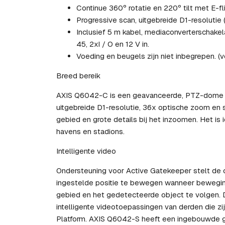
Continue 360º rotatie en 220º tilt met E-fli
Progressive scan, uitgebreide D1-resoluti
Inclusief 5 m kabel, mediaconverterschak
45, 2xI / O en 12 V in.
Voeding en beugels zijn niet inbegrepen. (v
Breed bereik
AXIS Q6042-C is een geavanceerde, PTZ-dome kl
uitgebreide D1-resolutie, 36x optische zoom en s
gebied en grote details bij het inzoomen. Het is 
havens en stadions.
Intelligente video
Ondersteuning voor Active Gatekeeper stelt de 
ingestelde positie te bewegen wanneer bewegin
gebied en het gedetecteerde object te volgen. D
intelligente videotoepassingen van derden die z
Platform. AXIS Q6042-S heeft een ingebouwde g