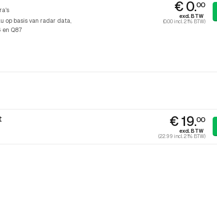
€ 0.
00
ra's
excl. BTW
u op basis van radar data
(0.00 incl. 21% BTW)
6 en Q87
€ 19.
t
00
excl. BTW
(22.99 incl. 21% BTW)