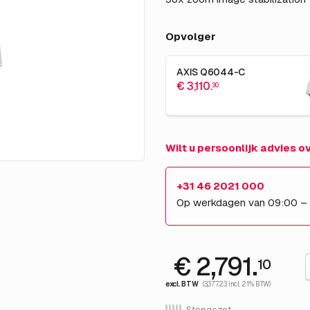
Opvolger
AXIS Q6044-C
€ 3,110.
30
Wilt u persoonlijk advies 
+31 46 2021 000
Op werkdagen van 09:00 –
€ 2,791.
10
excl. BTW
(3,377.23 incl. 21% BTW)
Stopgezet