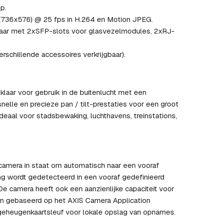
p.
e (736x576) @ 25 fps in H.264 en Motion JPEG.
elaar met 2xSFP-slots voor glasvezelmodules, 2xRJ-
erschillende accessoires verkrijgbaar).
aar voor gebruik in de buitenlucht met een
nelle en precieze pan / tilt-prestaties voor een groot
ideaal voor stadsbewaking, luchthavens, treinstations,
camera in staat om automatisch naar een vooraf
g wordt gedetecteerd in een vooraf gedefinieerd
e camera heeft ook een aanzienlijke capaciteit voor
ijn gebaseerd op het AXIS Camera Application
eheugenkaartsleuf voor lokale opslag van opnames.