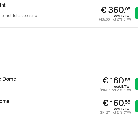
Mnt
€ 360.
05
tie met telescopische
excl. BTW
(435.66 incl. 21% BTW)
€ 160.
d Dome
55
excl. BTW
(194.27 incl. 21% BTW)
€ 160.
Dome
55
excl. BTW
(194.27 incl. 21% BTW)