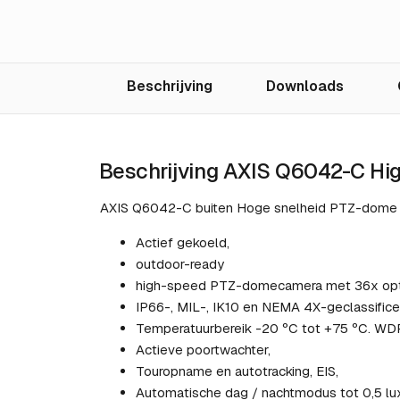
Beschrijving
Downloads
Beschrijving AXIS Q6042-C Hi
AXIS Q6042-C buiten Hoge snelheid PTZ-dome m
Actief gekoeld,
outdoor-ready
high-speed PTZ-domecamera met 36x opt
IP66-, MIL-, IK10 en NEMA 4X-geclassifice
Temperatuurbereik -20 ºC tot +75 ºC. WD
Actieve poortwachter,
Touropname en autotracking, EIS,
Automatische dag / nachtmodus tot 0,5 lux