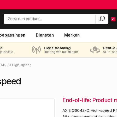
oepassingen
Diensten
Merken
ie
Live Streaming
Rent-a
op locatie
Hosting van uw stream
All-in-on
042-C High-speed
speed
End-of-life: Product 
AXIS Q6042-C High-speed PTZ
36x zoom image stabilization