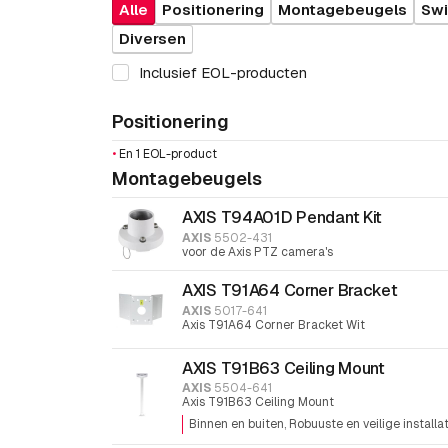
Alle
Positionering
Montagebeugels
Swi
Diversen
Inclusief EOL-producten
Positionering
•
En 1 EOL-product
Montagebeugels
AXIS T94A01D Pendant Kit
AXIS
5502-431
voor de Axis PTZ camera's
AXIS T91A64 Corner Bracket
AXIS
5017-641
Axis T91A64 Corner Bracket Wit
AXIS T91B63 Ceiling Mount
AXIS
5504-641
Axis T91B63 Ceiling Mount
Binnen en buiten
Robuuste en veilige installa