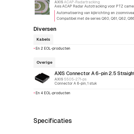
AXIS
ACAP-Radartracking
Axis ACAP Radar Autotracking voor PTZ came
Automatisering van kijkrichting en zoomnivea
Compatibel met de series Q60, Q61, Q62, Q8
Diversen
Kabels
•
En 2 EOL-producten
Overige
AXIS Connector A 6-pin 2.5 Straigh
AXIS
5505-271-ps
Connector A 6-pin, 1 stuk
•
En 4 EOL-producten
Specificaties