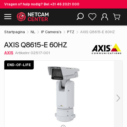
Vragen of hulp nodig? Bel
+31 46 2021 000
€ 4,084.
05
AXIS Q8615-E 60HZ
End-of-life
Inclusief EOL-producten
excl. BTW
Startpagina
NL
IP Camera's
PTZ
AXIS Q8615-E 60HZ
AXIS Q8615-E 60HZ
AXIS
Artikelnr 02517-001
END-OF-LIFE