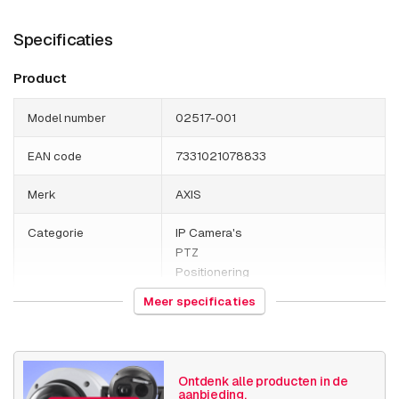
Specificaties
Product
Model number
02517-001
EAN code
7331021078833
Merk
AXIS
Categorie
IP Camera's
PTZ
Positionering
Meer specificaties
HS Code
852589
Gewicht
1000 gram
Ontdenk alle producten in de
Camera
Buiten camera
aanbieding.