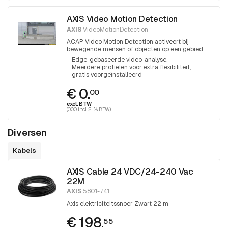
AXIS Video Motion Detection
AXIS
VideoMotionDetection
ACAP Video Motion Detection activeert bij
bewegende mensen of objecten op een gebied
Edge-gebaseerde video-analyse
Meerdere profielen voor extra flexibiliteit
gratis voorgeïnstalleerd
€ 0.
00
excl. BTW
(0.00 incl. 21% BTW)
Diversen
Kabels
AXIS Cable 24 VDC/24-240 Vac
22M
AXIS
5801-741
Axis elektriciteitssnoer Zwart 22 m
€ 198.
55