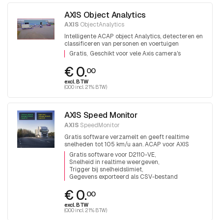
AXIS Object Analytics
AXIS
ObjectAnalytics
Intelligente ACAP object Analytics, detecteren en
classificeren van personen en voertuigen
Gratis
Geschikt voor vele Axis camera's
€ 0.
00
excl. BTW
(0.00 incl. 21% BTW)
AXIS Speed Monitor
AXIS
SpeedMonitor
Gratis software verzamelt en geeft realtime
snelheden tot 105 km/u aan. ACAP voor AXIS
D2110-VE radar
Gratis software voor D2110-VE
Snelheid in realtime weergeven
Trigger bij snelheidslimiet
Gegevens exporteerd als CSV-bestand
€ 0.
00
excl. BTW
(0.00 incl. 21% BTW)