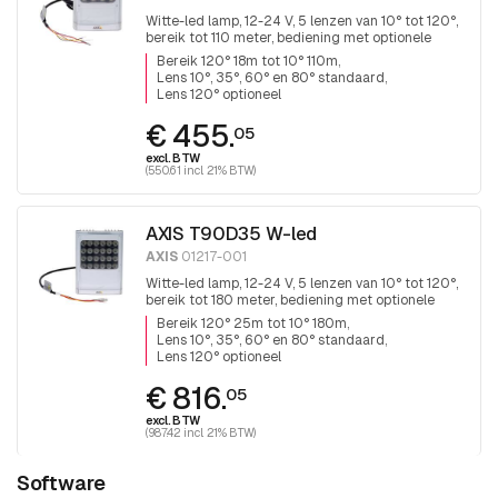
Witte-led lamp, 12-24 V, 5 lenzen van 10° tot 120°,
bereik tot 110 meter, bediening met optionele
remote control.
Bereik 120° 18m tot 10° 110m
Lens 10°, 35°, 60° en 80° standaard
Lens 120° optioneel
€ 455.
05
excl. BTW
(550.61 incl. 21% BTW)
AXIS T90D35 W-led
AXIS
01217-001
Witte-led lamp, 12-24 V, 5 lenzen van 10° tot 120°,
bereik tot 180 meter, bediening met optionele
remote control.
Bereik 120° 25m tot 10° 180m
Lens 10°, 35°, 60° en 80° standaard
Lens 120° optioneel
€ 816.
05
excl. BTW
(987.42 incl. 21% BTW)
Software