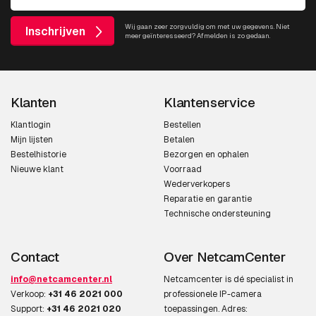
Wij gaan zeer zorgvuldig om met uw gegevens. Niet
Inschrijven
meer geïnteresseerd? Afmelden is zo gedaan.
Klanten
Klantenservice
Klantlogin
Bestellen
Mijn lijsten
Betalen
Bestelhistorie
Bezorgen en ophalen
Nieuwe klant
Voorraad
Wederverkopers
Reparatie en garantie
Technische ondersteuning
Contact
Over NetcamCenter
info@netcamcenter.nl
Netcamcenter is dé specialist in
Verkoop:
+31 46 2021 000
professionele IP-camera
Support:
+31 46 2021 020
toepassingen. Adres: