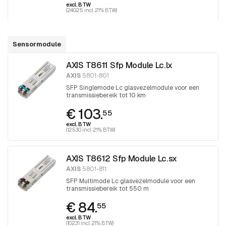
excl. BTW
(240.25 incl. 21% BTW)
Sensormodule
AXIS T8611 Sfp Module Lc.lx
AXIS
5801-801
SFP Singlemode Lc glasvezelmodule voor een
transmissiebereik tot 10 km
€ 103.
55
excl. BTW
(125.30 incl. 21% BTW)
AXIS T8612 Sfp Module Lc.sx
AXIS
5801-811
SFP Multimode Lc glasvezelmodule voor een
transmissiebereik tot 550 m
€ 84.
55
excl. BTW
(102.31 incl. 21% BTW)