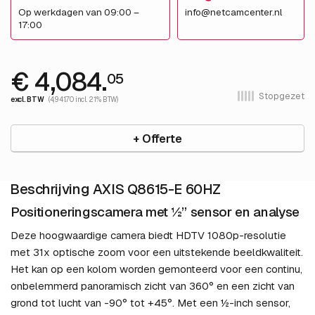
Op werkdagen van 09:00 –
info@netcamcenter.nl
17:00
€ 4,084.
05
Stopgezet
excl. BTW
(4,941.70 incl. 21% BTW)
+ Offerte
Beschrijving AXIS Q8615-E 60HZ
Positioneringscamera met ½” sensor en analyse
Deze hoogwaardige camera biedt HDTV 1080p-resolutie
met 31x optische zoom voor een uitstekende beeldkwaliteit.
Het kan op een kolom worden gemonteerd voor een continu,
onbelemmerd panoramisch zicht van 360° en een zicht van
grond tot lucht van -90° tot +45°. Met een ½-inch sensor,