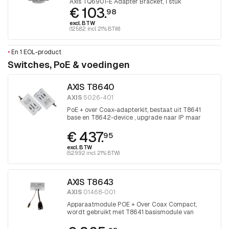
Axis TQ6901-E Adapter Bracket, 1 stuk
€ 103.
98
excl. BTW
(125.82 incl. 21% BTW)
•
En 1 EOL-product
Switches, PoE & voedingen
AXIS T8640
AXIS
5026-401
PoE + over Coax-adapterkit, bestaat uit T8641
base en T8642-device , upgrade naar IP maar
houd de coax
€ 437.
95
excl. BTW
(529.92 incl. 21% BTW)
AXIS T8643
AXIS
01468-001
Apparaatmodule POE + Over Coax Compact,
wordt gebruikt met T8641 basismodule van
T8648 blade-basismodule, is onderdeel van
T86454 PoE + over coaxkit