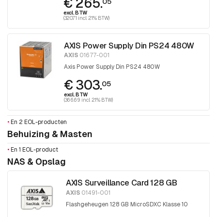
€ 265.
05
excl. BTW
(320.71 incl. 21% BTW)
AXIS Power Supply Din PS24 480W
AXIS
01677-001
Axis Power Supply Din PS24 480W
€ 303.
05
excl. BTW
(366.69 incl. 21% BTW)
•
En 2 EOL-producten
Behuizing & Masten
•
En 1 EOL-product
NAS & Opslag
AXIS Surveillance Card 128 GB
AXIS
01491-001
Flashgeheugen 128 GB MicroSDXC Klasse 10