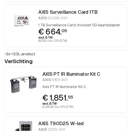
AXIS Surveillance Card 1TB
AXIS
02366-001
1 TB Surveillance Card, Inclusief SD-kaartadapter
€ 664.
05
excl. BTW
(803.50 incl. 21% BTW)
•
En 1 EOL-product
Verlichting
AXIS PT IR Illuminator Kit C
AXIS
5801-901
Axis PT IR Illuminator Kit C
€ 1,851.
55
excl. BTW
(2,240.38 incl. 21% BTW)
AXIS T90D25 W-led
AXIS
01215-001