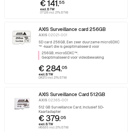
€ 141.
55
excl. BTW
(171.28 incl. 21% BTW)
AXIS Surveillance card 256GB
AXIS
02021-001
SD card 256GB, Een zeer duurzame microSDXC
™ -kaart die is geoptimaliseerd voor
videobewaking.
256GB, microSDXC™
Geoptimaliseerd voor videobewaking
€ 284.
05
excl. BTW
(343.70 incl. 21% BTW)
AXIS Surveillance Card 512GB
AXIS
02365-001
512 GB Surveillance Card, Inclusief SD-
Kaartadapter
€ 379.
05
excl. BTW
(458.65 incl. 21% BTW)