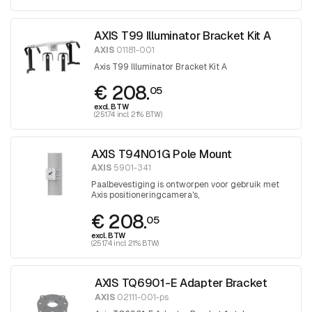
AXIS T99 Illuminator Bracket Kit A
AXIS
01181-001
Axis T99 Illuminator Bracket Kit A
€ 208.
05
excl. BTW
(251.74 incl. 21% BTW)
AXIS T94N01G Pole Mount
AXIS
5901-341
Paalbevestiging is ontworpen voor gebruik met
Axis positioneringcamera's,
positioneringseenheden en AXIS T98A
€ 208.
kastenserie.
05
excl. BTW
(251.74 incl. 21% BTW)
AXIS TQ6901-E Adapter Bracket
AXIS
02111-001-ps