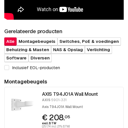
Gerelateerde producten
Alle
Montagebeugels
Switches, PoE & voedingen
Behuizing & Masten
NAS & Opslag
Verlichting
Software
Diversen
Inclusief EOL-producten
Montagebeugels
AXIS T94J01A Wall Mount
AXIS
5901-331
Axis T94J01A Wall Mount
€ 208.
05
excl. BTW
(251.74 incl. 21% BTW)