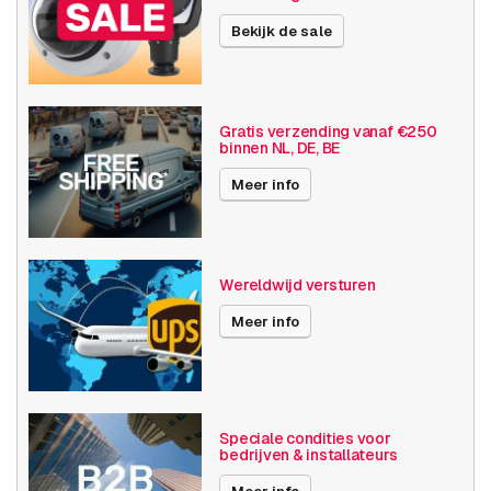
eigenschappen
Bekijk de sale
Basis functionaliteit
Dag en nacht
Invoer / uitvoer
SD opslag
Gratis verzending vanaf €250
binnen NL, DE, BE
Resolutie
1080p (2MP)
Meer info
Axis Series
Q86
Optische zoom
28+
Wereldwijd versturen
Videocompressie
H264
H265
Meer info
Publicatiedatum
12-10-2022
END-OF-LIFE sinds
30-11-2023
Speciale condities voor
bedrijven & installateurs