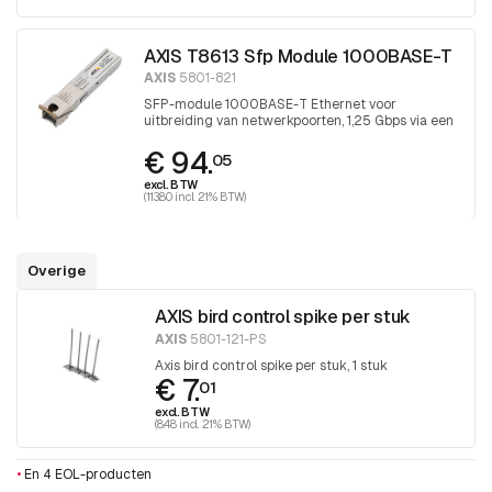
AXIS T8613 Sfp Module 1000BASE-T
AXIS
5801-821
SFP-module 1000BASE-T Ethernet voor
uitbreiding van netwerkpoorten, 1,25 Gbps via een
4-paar Categorie 5 UTP
€ 94.
05
excl. BTW
(113.80 incl. 21% BTW)
Overige
AXIS bird control spike per stuk
AXIS
5801-121-PS
Axis bird control spike per stuk, 1 stuk
€ 7.
01
excl. BTW
(8.48 incl. 21% BTW)
•
En 4 EOL-producten