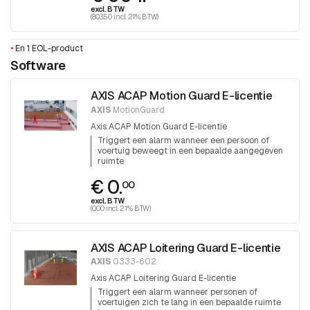
excl. BTW
(803.50 incl. 21% BTW)
•
En 1 EOL-product
Software
AXIS ACAP Motion Guard E-licentie
AXIS
MotionGuard
Axis ACAP Motion Guard E-licentie
Triggert een alarm wanneer een persoon of
voertuig beweegt in een bepaalde aangegeven
ruimte
€ 0.
00
excl. BTW
(0.00 incl. 21% BTW)
AXIS ACAP Loitering Guard E-licentie
AXIS
0333-602
Axis ACAP Loitering Guard E-licentie
Triggert een alarm wanneer personen of
voertuigen zich te lang in een bepaalde ruimte