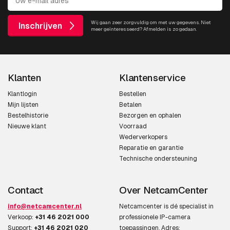
Wij gaan zeer zorgvuldig om met uw gegevens. Niet
Inschrijven
meer geïnteresseerd? Afmelden is zo gedaan.
Klanten
Klantenservice
Klantlogin
Bestellen
Mijn lijsten
Betalen
Bestelhistorie
Bezorgen en ophalen
Nieuwe klant
Voorraad
Wederverkopers
Reparatie en garantie
Technische ondersteuning
Contact
Over NetcamCenter
info@netcamcenter.nl
Netcamcenter is dé specialist in
Verkoop:
+31 46 2021 000
professionele IP-camera
Support:
+31 46 2021 020
toepassingen. Adres: