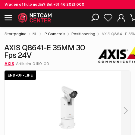
Vragen of hulp nodig? Bel
+31 46 2021 000
€ 5,984.
05
AXIS Q8641-E 35MM 30 Fps 24V
End-of-life
Inclusief EOL-producten
excl. BTW
Startpagina
NL
IP Camera's
Positionering
AXIS Q8641-E 35
AXIS Q8641-E 35MM 30
Fps 24V
AXIS
Artikelnr 01119-001
END-OF-LIFE