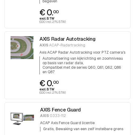
begeven
€ 0.
00
excl. BTW
(0.00 incl. 21% BTW)
AXIS Radar Autotracking
AXIS
ACAP-Radartracking
Axis ACAP Radar Autotracking voor PTZ camera's
Automatisering van kijkrichting en zoomniveau
op basis van radar data
Compatibel met de series Q60, Q61, Q62, Q86
en Q87
€ 0.
00
excl. BTW
(0.00 incl. 21% BTW)
AXIS Fence Guard
AXIS
0333-112
ACAP Axis Fence Guard licentie
Gratis
Bewaking van een zelf instelbare grens