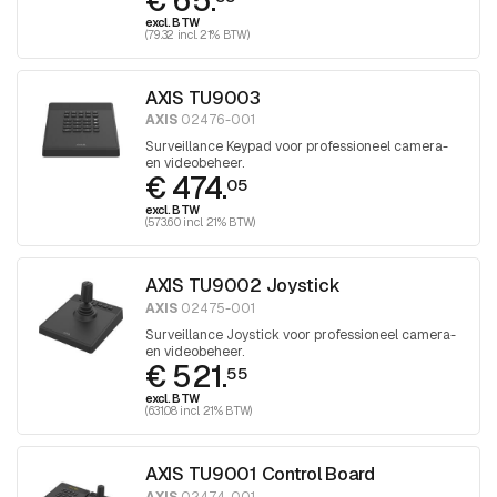
€ 65.
excl. BTW
(79.32 incl. 21% BTW)
AXIS TU9003
AXIS
02476-001
Surveillance Keypad voor professioneel camera-
en videobeheer.
€ 474.
05
excl. BTW
(573.60 incl. 21% BTW)
AXIS TU9002 Joystick
AXIS
02475-001
Surveillance Joystick voor professioneel camera-
en videobeheer.
€ 521.
55
excl. BTW
(631.08 incl. 21% BTW)
AXIS TU9001 Control Board
AXIS
02474-001