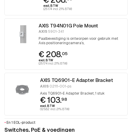
excl. BTW
(251.74 incl. 21% BTW)
AXIS T94N01G Pole Mount
AXIS
5901-341
Paalbevestiging is ontworpen voor gebruik met
Axis positioneringcamera's,
positioneringseenheden en AXIS T98A
€ 208.
kastenserie.
05
excl. BTW
(251.74 incl. 21% BTW)
AXIS TQ6901-E Adapter Bracket
AXIS
02111-001-ps
Axis TQ6901-E Adapter Bracket, 1 stuk
€ 103.
98
excl. BTW
(125.82 incl. 21% BTW)
•
En 1 EOL-product
Switches, PoE & voedingen