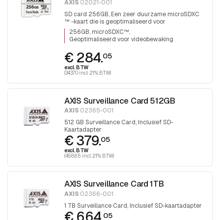
AXIS
02021-001
SD card 256GB, Een zeer duurzame microSDXC
™ -kaart die is geoptimaliseerd voor
videobewaking.
256GB, microSDXC™
Geoptimaliseerd voor videobewaking
€ 284.
05
excl. BTW
(343.70 incl. 21% BTW)
AXIS Surveillance Card 512GB
AXIS
02365-001
512 GB Surveillance Card, Inclusief SD-
Kaartadapter
€ 379.
05
excl. BTW
(458.65 incl. 21% BTW)
AXIS Surveillance Card 1TB
AXIS
02366-001
1 TB Surveillance Card, Inclusief SD-kaartadapter
€ 664.
05