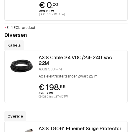
€ 0.
00
excl. BTW
(0.00 incl. 21% BTW)
•
En 1 EOL-product
Diversen
Kabels
AXIS Cable 24 VDC/24-240 Vac
22M
AXIS
5801-741
Axis elektriciteitssnoer Zwart 22 m
€ 198.
55
excl. BTW
(240.25 incl. 21% BTW)
Overige
AXIS T8061 Ethernet Surge Protector