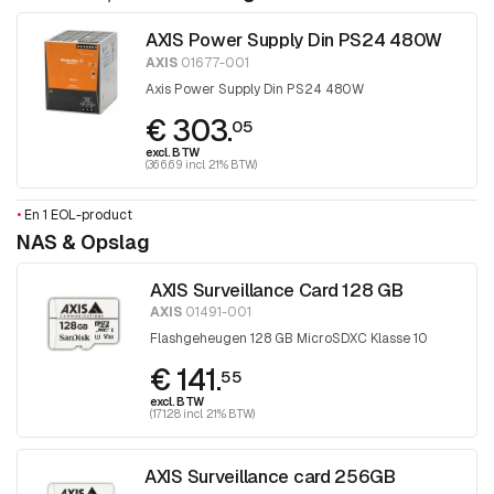
AXIS Power Supply Din PS24 480W
AXIS
01677-001
Axis Power Supply Din PS24 480W
€ 303.
05
excl. BTW
(366.69 incl. 21% BTW)
•
En 1 EOL-product
NAS & Opslag
AXIS Surveillance Card 128 GB
AXIS
01491-001
Flashgeheugen 128 GB MicroSDXC Klasse 10
€ 141.
55
excl. BTW
(171.28 incl. 21% BTW)
AXIS Surveillance card 256GB