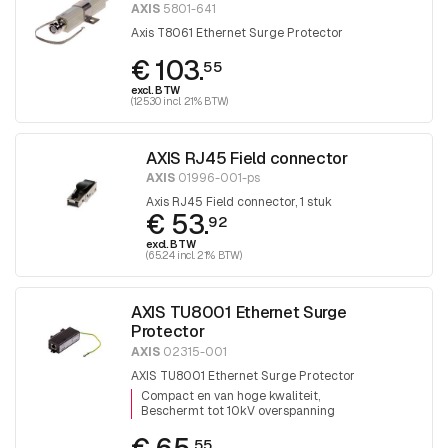
AXIS
5801-641
Axis T8061 Ethernet Surge Protector
€ 103.
55
excl. BTW
(125.30 incl. 21% BTW)
AXIS RJ45 Field connector
AXIS
01996-001-ps
Axis RJ45 Field connector, 1 stuk
€ 53.
92
excl. BTW
(65.24 incl. 21% BTW)
AXIS TU8001 Ethernet Surge
Protector
AXIS
02315-001
AXIS TU8001 Ethernet Surge Protector
Compact en van hoge kwaliteit
Beschermt tot 10kV overspanning
55