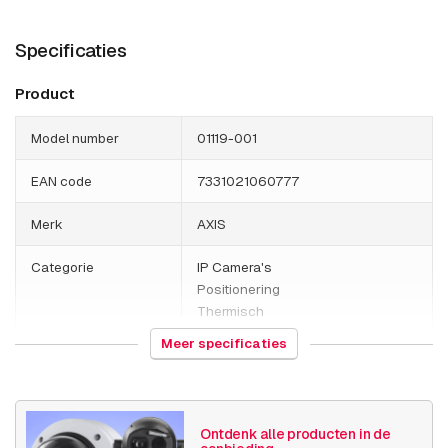
Specificaties
Product
Model number
01119-001
EAN code
7331021060777
Merk
AXIS
Categorie
IP Camera's
Positionering
Thermisch
Meer specificaties
HS Code
852589
Land van herkomst
Polen
Ontdenk alle producten in de
Gewicht
15050 gram