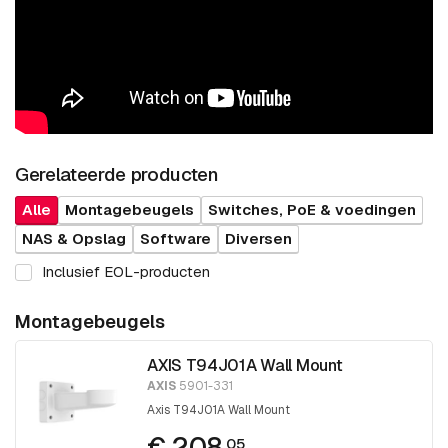
Gerelateerde producten
Alle
Montagebeugels
Switches, PoE & voedingen
NAS & Opslag
Software
Diversen
Inclusief EOL-producten
Montagebeugels
AXIS T94J01A Wall Mount
AXIS
5901-331
Axis T94J01A Wall Mount
€ 208.
05