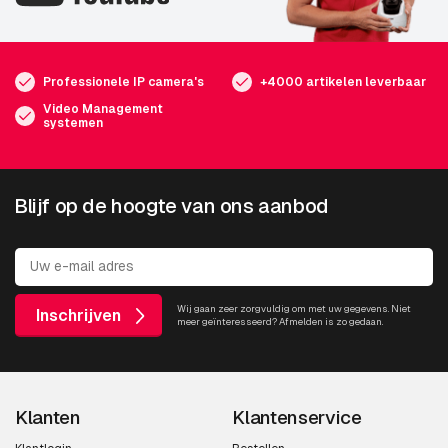
Pan snelheid
300 °/sec
Witbalans
Auto, Handmatig
Professionele IP camera's
+4000 artikelen leverbaar
Type camerasluiter
Elektronisch
Video Management
systemen
Camera sluitertijd
1/1 - 1/10000 s
Video
Blijf op de hoogte van ons aanbod
Maximum resolutie
720 x 576 Pixels
Totaal aantal
0,44 MP
megapixels
Wij gaan zeer zorgvuldig om met uw gegevens. Niet
Inschrijven
meer geïnteresseerd? Afmelden is zo gedaan.
Ondersteunde
H.264,MPEG4
videoformaten
Ondersteunde
320 x 240,384 x 288,704 x
Klanten
Klantenservice
grafische resoluties
576,640 x 480 (VGA)