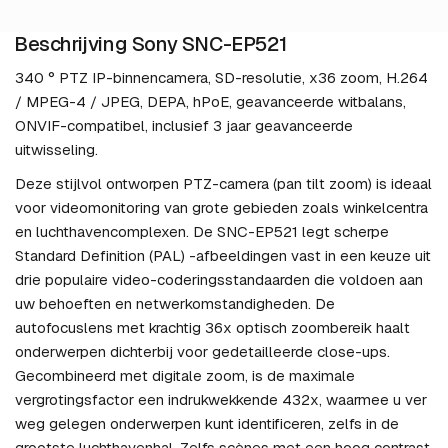
Beschrijving Sony SNC-EP521
340 ° PTZ IP-binnencamera, SD-resolutie, x36 zoom, H.264
/ MPEG-4 / JPEG, DEPA, hPoE, geavanceerde witbalans,
ONVIF-compatibel, inclusief 3 jaar geavanceerde
uitwisseling.
Deze stijlvol ontworpen PTZ-camera (pan tilt zoom) is ideaal
voor videomonitoring van grote gebieden zoals winkelcentra
en luchthavencomplexen. De SNC-EP521 legt scherpe
Standard Definition (PAL) -afbeeldingen vast in een keuze uit
drie populaire video-coderingsstandaarden die voldoen aan
uw behoeften en netwerkomstandigheden. De
autofocuslens met krachtig 36x optisch zoombereik haalt
onderwerpen dichterbij voor gedetailleerde close-ups.
Gecombineerd met digitale zoom, is de maximale
vergrotingsfactor een indrukwekkende 432x, waarmee u ver
weg gelegen onderwerpen kunt identificeren, zelfs in de
grootste luchthavenhal. Zelfs scènes met een hoog contrast