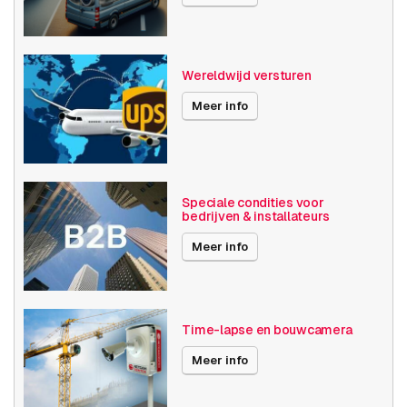
Power over Ethernet
30W
Maximale Beeldhoek
31° -60°
Wereldwijd versturen
Optische zoom
28+
Meer info
Videocompressie
H264
Publicatiedatum
23-05-2018
Speciale condities voor
Beeldsensor
bedrijven & installateurs
Meer info
Type beeldsensor
CCD
Omvang optische
25,4 / 4 mm (1 / 4")
sensor
Time-lapse en bouwcamera
Lenssysteem
Meer info
Zoomcapaciteit
Ja