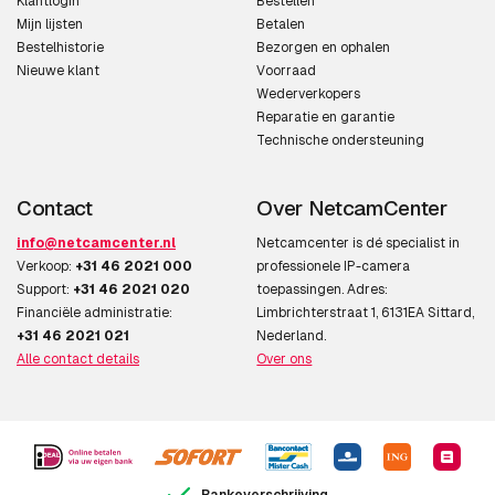
Klantlogin
Bestellen
Maximaal 30 frames
30 fps
Mijn lijsten
Betalen
Bestelhistorie
Bezorgen en ophalen
per seconde
Nieuwe klant
Voorraad
Wederverkopers
Formaat analoog
PAL
Reparatie en garantie
signaal
Technische ondersteuning
PAL resoluties
720 x 576 Pixels
Contact
Over NetcamCenter
Netwerk
info@netcamcenter.nl
Netcamcenter is dé specialist in
Verkoop:
+31 46 2021 000
professionele IP-camera
Ethernet LAN
Ja
Support:
+31 46 2021 020
toepassingen. Adres:
Financiële administratie:
Limbrichterstraat 1, 6131EA Sittard,
Wi-Fi
Nee
+31 46 2021 021
Nederland.
Alle contact details
Over ons
Ondersteunde
IPv4, IPv6, TCP, UDP, ARP, ICMP,
netwerkprotocollen
IGMP, HTTP, HTTPS, FTP
(client/server), SMTP, DHCP,
DNS, NTP, RTP/RTCP, RTSP,
SNMP(MIB-2)
Bankoverschrijving