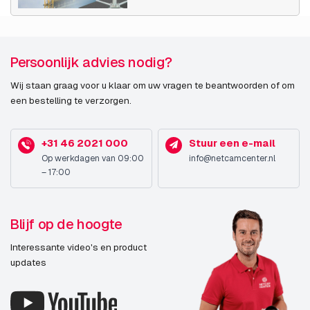
Optische zoom
36x
Digitale zoom
12x
Persoonlijk advies nodig?
Brandpuntbereik
3,4 - 122,4 mm
Wij staan graag voor u klaar om uw vragen te beantwoorden of om
een bestelling te verzorgen.
Camera
+31 46 2021 000
Stuur een e-mail
Minimale belichting
0,15 Lux
Op werkdagen van 09:00
info@netcamcenter.nl
– 17:00
Kijkhoek, horizontaal
1,7°
Hoek schuine stand
0 - 105°
Blijf op de hoogte
bereik
Interessante video's en product
Draai-snelheid
300 °/sec
updates
Pan bereik
0 - 340°