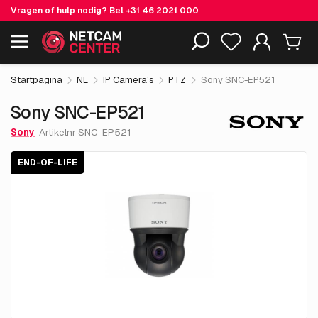
Vragen of hulp nodig? Bel
+31 46 2021 000
€ 731.
50
Sony SNC-EP521
End-of-life
Inclusief EOL-producten
excl. BTW
Startpagina
NL
IP Camera's
PTZ
Sony SNC-EP521
Sony SNC-EP521
Sony
Artikelnr SNC-EP521
END-OF-LIFE