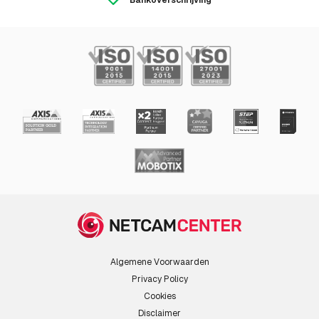
Bekabelingstechnologie
10/100Base-T(X)
Energie
Type stroombron
Power over Ethernet (PoE)
Typisch
25 W
stroomverbruik
Power over Ethernet
Ja
(PoE)
Poorten & interfaces
Aantal Ethernet LAN
1
(RJ-45)-poorten
Algemene Voorwaarden
Privacy Policy
Microfoon, line-in
Ja
Cookies
ingang
Disclaimer