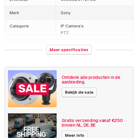
Merk
Sony
Categorie
IP Camera's
PTZ
Gewicht
1000 gram
Meer specificaties
Camera
Binnen camera
eigenschappen
Ontdenk alle producten in de
Basis functionaliteit
Dag en nacht
aanbieding.
Invoer / uitvoer
Bekijk de sale
Audio
SD opslag
Resolutie
≤ 720p (1MP)
Gratis verzending vanaf €250
binnen NL, DE, BE
Sony Series
E-serie
Meer info