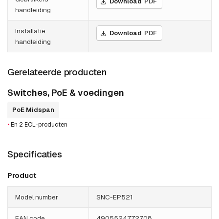
Download
PDF
handleiding
Installatie
Download
PDF
handleiding
Gerelateerde producten
Switches, PoE & voedingen
PoE Midspan
•
En 2 EOL-producten
Specificaties
Product
Model number
SNC-EP521
EAN code
4905524772708