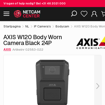
Vragen of hulp nodig? Bel
+31 46 2021 000
€ 20,946.
AXIS W120 Body Worn Camera
55
Inclusief EOL-producten
Black 24P
excl. BTW
Startpagina
NL
IP Camera's
Bodycam
AXIS W120 Body Wor
AXIS W120 Body Worn
Camera Black 24P
AXIS
Artikelnr 02583-022