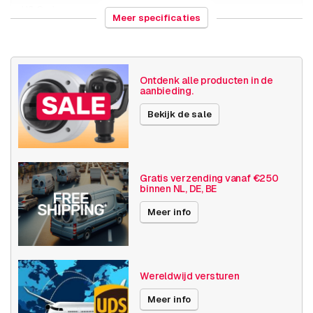
HS Code
852589
Meer specificaties
Land van herkomst
Polen
Gewicht
5805 gram
Ontdenk alle producten in de
aanbieding.
Grootte (lxbxh)
345 x 380 x 135 millimeters
Bekijk de sale
Camera
Buiten camera
eigenschappen
Draadloos
Basis functionaliteit
Audio
Gratis verzending vanaf €250
binnen NL, DE, BE
Axis Series
W serie
Meer info
Publicatiedatum
02-02-2024
Wereldwijd versturen
Meer info