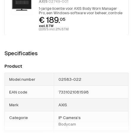
AXIS
02749-001
1-jarige licentie voor AXIS Body Worn Manager
Pro, een Windows-software voor beheer, controle
€ 189.
en tracking van meerdere bodycam-systemen.
05
excl. BTW
(228.75 incl. 21% BTW)
Specificaties
Product
Model number
02583-022
EAN code
7331021081598
Merk
AXIS
Categorie
IP Camera's
Bodycam