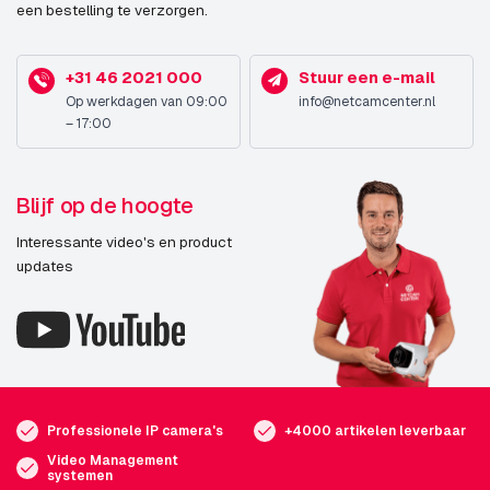
een bestelling te verzorgen.
+31 46 2021 000
Stuur een e-mail
Op werkdagen van 09:00
info@netcamcenter.nl
– 17:00
Blijf op de hoogte
Interessante video's en product
updates
Professionele IP camera's
+4000 artikelen leverbaar
Video Management
systemen