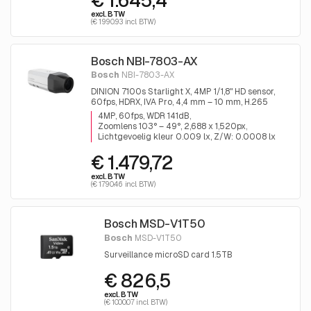
€ 1.645,4
excl. BTW
(€ 1990.93 incl. BTW)
Bosch NBI-7803-AX
Bosch
NBI-7803-AX
DINION 7100s Starlight X, 4MP 1/1,8" HD sensor,
60fps, HDRX, IVA Pro, 4,4 mm – 10 mm, H.265
4MP, 60fps, WDR 141dB
Zoomlens 103° – 49°, 2,688 x 1,520px
Lichtgevoelig kleur 0.009 lx, Z/W: 0.0008 lx
€ 1.479,72
excl. BTW
(€ 1790.46 incl. BTW)
Bosch MSD-V1T50
Bosch
MSD-V1T50
Surveillance microSD card 1.5TB
€ 826,5
excl. BTW
(€ 1000.07 incl. BTW)