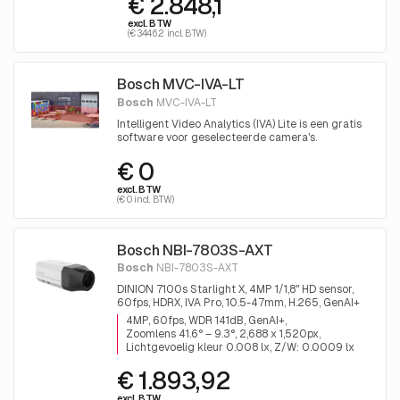
€ 2.848,1
excl. BTW
(€ 3446.2 incl. BTW)
Bosch MVC-IVA-LT
Bosch
MVC-IVA-LT
Intelligent Video Analytics (IVA) Lite is een gratis
software voor geselecteerde camera's.
Ontworpen voor betrouwbare videoanalyse waar
€ 0
inbraakdetectie op korte afstand en handhaving
essentieel zijn
excl. BTW
(€ 0 incl. BTW)
Bosch NBI-7803S-AXT
Bosch
NBI-7803S-AXT
DINION 7100s Starlight X, 4MP 1/1,8" HD sensor,
60fps, HDRX, IVA Pro, 10.5-47mm, H.265, GenAI+
4MP, 60fps, WDR 141dB, GenAI+
Zoomlens 41.6° – 9.3°, 2,688 x 1,520px
Lichtgevoelig kleur 0.008 lx, Z/W: 0.0009 lx
€ 1.893,92
excl. BTW