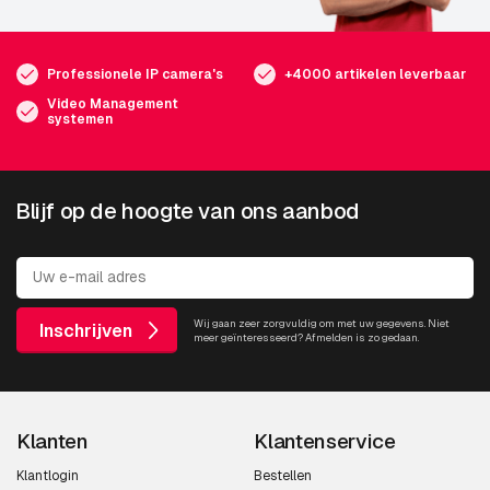
Professionele IP camera's
+4000 artikelen leverbaar
Video Management
systemen
Blijf op de hoogte van ons aanbod
Wij gaan zeer zorgvuldig om met uw gegevens. Niet
Inschrijven
meer geïnteresseerd? Afmelden is zo gedaan.
Klanten
Klantenservice
Klantlogin
Bestellen