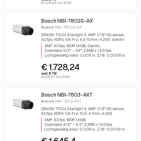
(€ 2291.64 incl. BTW)
Bosch NBI-7803S-AX
Bosch
NBI-7803S-AX
DINION 7100s Starlight X, 4MP 1/1,8" HD sensor,
60fps, HDRX, IVA Pro, 4.4-10mm, H.265, GenAI+
4MP, 60fps, WDR 141dB, GenAI+
Zoomlens 103° – 49°, 2,688 x 1,520px
Lichtgevoelig kleur 0.009 lx, Z/W: 0.0008 lx
€ 1.728,24
excl. BTW
(€ 2091.17 incl. BTW)
Bosch NBI-7803-AXT
Bosch
NBI-7803-AXT
DINION 7100s Starlight X, 4MP 1/1,8" HD sensor,
60fps, HDRX, IVA Pro, 10.5-47mm, H.265
4MP, 60fps, WDR 141dB
Zoomlens 41.6° – 9.3°, 2,688 x 1,520px
Lichtgevoelig kleur 0.008 lx, Z/W: 0.0009 lx