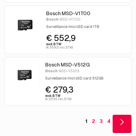
Bosch MSD-V1T00
Bosch
MSD-V1T00
Surveillance microSD card 1TB
€ 552,9
excl. BTW
(€ 669.01 incl. BTW)
Bosch MSD-V512G
Bosch
MSD-V512G
Surveillance microSD card 512GB
€ 279,3
excl. BTW
(€ 337.95 incl. BTW)
1
2
3
4