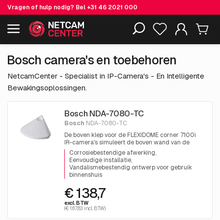
Vragen of hulp nodig? Bel
+31 46 2021 000
Inclusief EOL-producten
Bosch camera's en toebehoren
NetcamCenter - Specialist in IP-Camera's - En Intelligente
Bewakingsoplossingen.
Bosch NDA-7080-TC
Bosch
NDA-7080-TC
De boven klep voor de FLEXIDOME corner 7100i
IR-camera's simuleert de boven wand van de
kamer waarin de camera is geïnstalleerd. Het
Corrosiebestendige afwerking
ontwerp van de klep voorkomt tevens dat mensen
Eenvoudige installatie
voorwerpen aan de camera hangen.
Vandalismebestendig ontwerp voor gebruik
binnenshuis
€ 138,7
excl. BTW
(€ 167.83 incl. BTW)