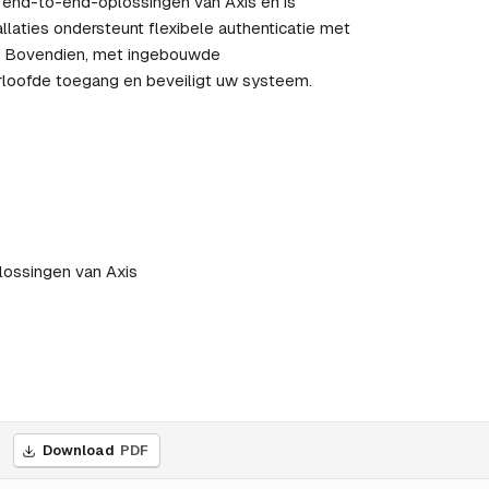
de end-to-end-oplossingen van Axis en is
llaties ondersteunt flexibele authenticatie met
s. Bovendien, met ingebouwde
rloofde toegang en beveiligt uw systeem.
lossingen van Axis
Download
PDF