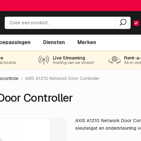
oepassingen
Diensten
Merken
ie
Live Streaming
Rent-a
op locatie
Hosting van uw stream
All-in-on
controle
AXIS A1210 Network Door Controller
oor Controller
AXIS A1210 Network Door Cont
sleutelgat en ondersteuning 