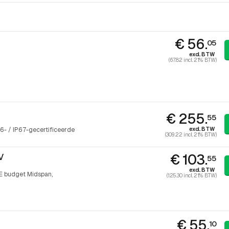
€ 56.
05
excl. BTW
(67.82 incl. 21% BTW)
€ 255.
55
excl. BTW
6- / IP67-gecertificeerde
(309.22 incl. 21% BTW)
€ 103.
V
55
excl. BTW
E budget Midspan,
(125.30 incl. 21% BTW)
€ 55.
10