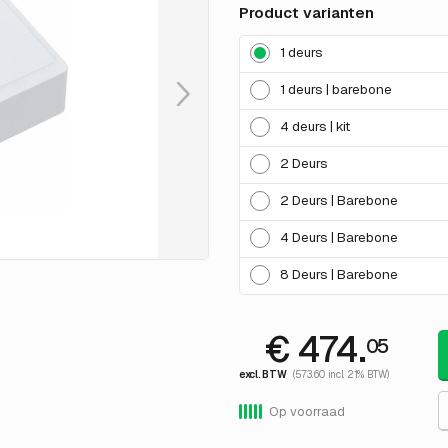
Product varianten
1 deurs
1 deurs | barebone
4 deurs | kit
2 Deurs
2 Deurs | Barebone
4 Deurs | Barebone
8 Deurs | Barebone
€ 474.
05
excl. BTW
(573.60 incl. 21% BTW)
Op voorraad