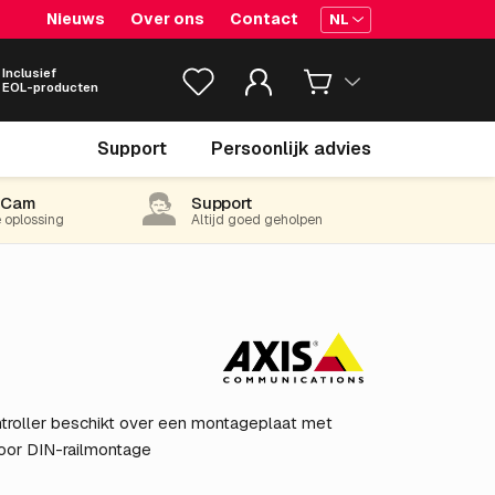
Nieuws
Over ons
Contact
NL
Inclusief
EOL-producten
€ 474.
05
Support
Persoonlijk advies
excl. BTW
(573.60 incl. 21% BTW)
-Cam
Support
e oplossing
Altijd goed geholpen
roller beschikt over een montageplaat met
voor DIN-railmontage