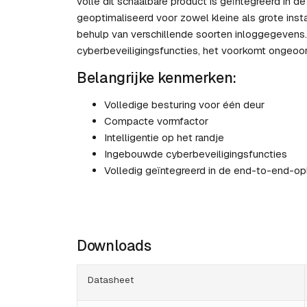
volle dit schaalbare product is geïntegreerd in 
geoptimaliseerd voor zowel kleine als grote insta
behulp van verschillende soorten inloggegeven
cyberbeveiligingsfuncties, het voorkomt ongeoo
Belangrijke kenmerken:
Volledige besturing voor één deur
Compacte vormfactor
Intelligentie op het randje
Ingebouwde cyberbeveiligingsfuncties
Volledig geïntegreerd in de end-to-end-op
Downloads
Datasheet