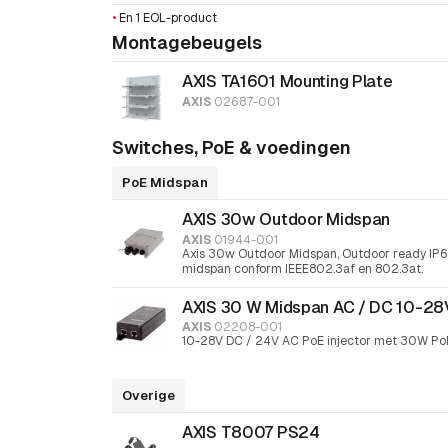
•
En 1 EOL-product
Montagebeugels
AXIS TA1601 Mounting Plate
AXIS
02687-001
Switches, PoE & voedingen
PoE Midspan
AXIS 30w Outdoor Midspan
AXIS
01944-001
Axis 30w Outdoor Midspan, Outdoor ready IP6
midspan conform IEEE802.3af en 802.3at.
AXIS 30 W Midspan AC / DC 10-28
AXIS
02208-001
10-28V DC / 24V AC PoE injector met 30W Po
Overige
AXIS T8007 PS24