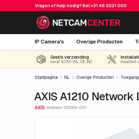
Vragen of hulp nodig? Bel
+31 46 2021 000
AXIS A1210 Network Door Controller
IP Camera's
Overige Producten
T
Gratis verzending
Installat
vanaf €250 (NL, DE, BE)
Kwaliteit 
Startpagina
NL
Overige Producten
Toegangs
AXIS A1210 Network D
AXIS
Artikelnr 02368-001