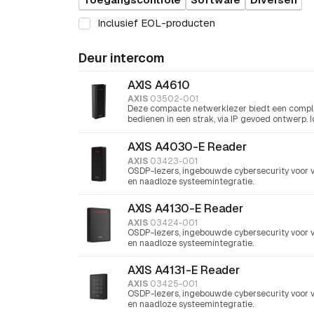
Inclusief EOL-producten
Deur intercom
AXIS A4610
AXIS
03502-001
Deze compacte netwerklezer biedt een comple
bedienen in een strak, via IP gevoed ontwerp. 
zorgt het voor naadloze, contactloze toegang e
slechts één PoE-kabel—dat bespaart tijd, koste
AXIS A4030-E Reader
AXIS
03423-001
OSDP-lezers, ingebouwde cybersecurity voor ve
en naadloze systeemintegratie.
AXIS A4130-E Reader
AXIS
03424-001
OSDP-lezers, ingebouwde cybersecurity voor ve
en naadloze systeemintegratie.
AXIS A4131-E Reader
AXIS
03425-001
OSDP-lezers, ingebouwde cybersecurity voor ve
en naadloze systeemintegratie.