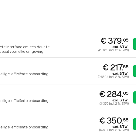
€ 379.
05
excl. BTW
te interface om één deur te
(458.65 incl. 21% BTW)
Ideaal voor elke omgeving,
n is snel te installeren met
n en bekabeling.
€ 217.
55
excl. BTW
ilige, efficiënte onboarding
(263.24 incl. 21% BTW)
€ 284.
05
excl. BTW
ilige, efficiënte onboarding
(343.70 incl. 21% BTW)
€ 350.
55
excl. BTW
ilige, efficiënte onboarding
(424.17 incl. 21% BTW)