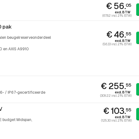
€ 56.
05
excl. BTW
(67.82 incl. 21% BTW)
0 pak
€ 46.
55
len beugelreserveonderdeel
excl. BTW
(56.33 incl. 21% BTW)
0 en AXIS A9910
€ 255.
55
excl. BTW
6- / IP67-gecertificeerde
(309.22 incl. 21% BTW)
€ 103.
V
55
excl. BTW
E budget Midspan,
(125.30 incl. 21% BTW)