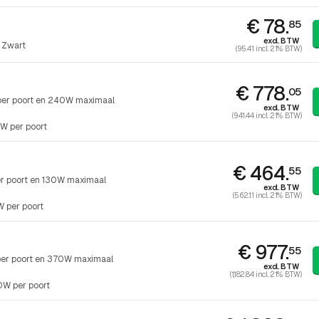
€ 78.
85
excl. BTW
 Zwart
(95.41 incl. 21% BTW)
€ 778.
05
 per poort en 240W maximaal
excl. BTW
(941.44 incl. 21% BTW)
W per poort
€ 464.
55
er poort en 130W maximaal
excl. BTW
(562.11 incl. 21% BTW)
 per poort
€ 977.
55
per poort en 370W maximaal
excl. BTW
(1,182.84 incl. 21% BTW)
W per poort
h