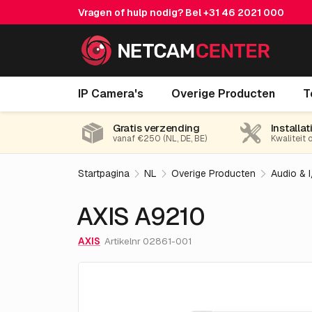
Vragen of hulp nodig? Bel
+31 46 2021 000
AXIS A9210
IP Camera's
Overige Producten
T
Gratis verzending
Installat
vanaf €250 (NL, DE, BE)
Kwaliteit 
Startpagina
NL
Overige Producten
Audio & 
AXIS A9210
AXIS
Artikelnr 02861-001