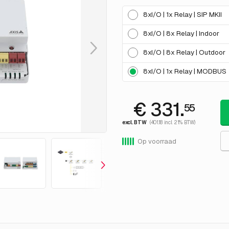
8xI/O | 1x Relay | SIP MKII
8xI/O | 8x Relay | Indoor
8xI/O | 8x Relay | Outdoor
8xI/O | 1x Relay | MODBUS
€ 331.
55
excl. BTW
(401.18 incl. 21% BTW)
Op voorraad