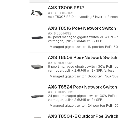
AXIS T8006 PS12
AXIS
5030-062
Axis T8006 PS12 netvoeding & inverter Binnen
AXIS T8516 Poe+ Network Switch
AXIS
5801-692
16- poort managed gigabit switch, 30W PoE+
vermogen, uplink 2xRJ45 en 2x SFP
Managed gigabit switch
16-poorten
PoE+ 30
AXIS T8508 Poe+ Network Switch
AXIS
01191-002
8-poort managed gigabit switch, 30W PoE+ p
vermogen, uplink 2xRJ45 en 2x SFP, fanless
Managed gigabit switch
8-poorten
PoE+ 30W
AXIS T8524 Poe+ Network Switch
AXIS
01192-002
24 poort managed gigabit switch, 30W PoE+ 
vermogen, uplink 2xRJ45 en 2x SFP.
Managed gigabit switch
24-poorten
PoE+ 30
AXIS T8504-E Outdoor Poe Switc