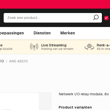
oepassingen
Diensten
Merken
ie
Live Streaming
Rent-a
op locatie
Hosting van uw stream
All-in-on
I/O
AXIS A9210
Netwerk I/O relay module, 8x 
Product varianten