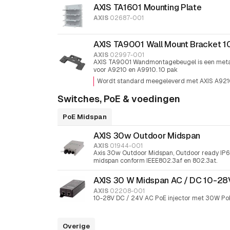
AXIS TA1601 Mounting Plate
AXIS
02687-001
AXIS TA9001 Wall Mount Bracket 1
AXIS
02997-001
AXIS TA9001 Wandmontagebeugel is een meta
voor A9210 en A9910. 10 pak
Wordt standard meegeleverd met AXIS A921
Switches, PoE & voedingen
PoE Midspan
AXIS 30w Outdoor Midspan
AXIS
01944-001
Axis 30w Outdoor Midspan, Outdoor ready IP6
midspan conform IEEE802.3af en 802.3at.
AXIS 30 W Midspan AC / DC 10-28
AXIS
02208-001
10-28V DC / 24V AC PoE injector met 30W Po
Overige