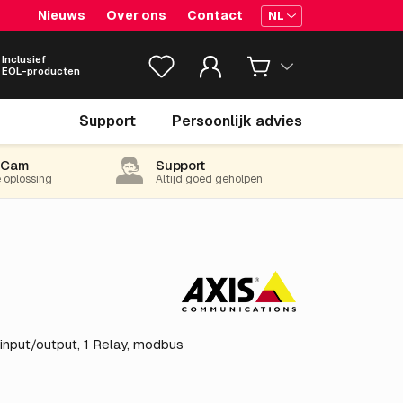
Nieuws
Over ons
Contact
NL
Inclusief
EOL-producten
€ 331.
55
Support
Persoonlijk advies
excl. BTW
(401.18 incl. 21% BTW)
-Cam
Support
e oplossing
Altijd goed geholpen
input/output, 1 Relay, modbus