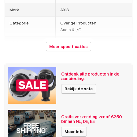
Merk
AXIS
Categorie
Overige Producten
Audio & I/O
HS Code
851821
Meer specificaties
Land van herkomst
Mexico
Gewicht
735 gram
Ontdenk alle producten in de
aanbieding.
Grootte (lxbxh)
185 x 200 x 100 millimeters
Bekijk de sale
Audio & I/O
Luidspreker
Publicatiedatum
01-03-2024
Gratis verzending vanaf €250
binnen NL, DE, BE
Meer info