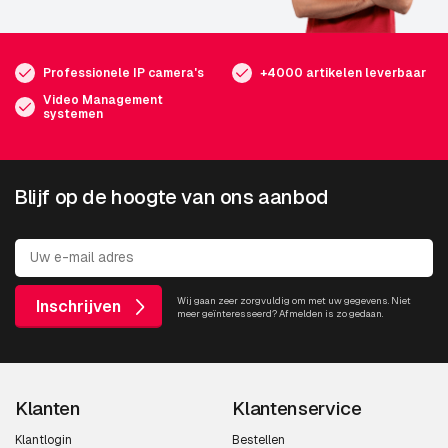
Professionele IP camera's
+4000 artikelen leverbaar
Video Management
systemen
Blijf op de hoogte van ons aanbod
Wij gaan zeer zorgvuldig om met uw gegevens. Niet
Inschrijven
meer geïnteresseerd? Afmelden is zo gedaan.
Klanten
Klantenservice
Klantlogin
Bestellen