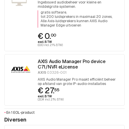
Ingebouwd audiobeheer voor kleine en
middelgrote systemen.
gratis software
tot 200 luidsprekers in maximaal 20 zones
Alle Axis-luidsprekers kunnen AXIS Audio
Manager Edge uitvoeren
€ 0.
00
excl. BTW
(0.00 incl. 21% BTW)
AXIS Audio Manager Pro device
C71/NVR eLicense
AXIS
03326-001
AXIS Audio Manager Pro maakt efficiënt beheer
op afstand van grote IP-audio-installaties
€ 27.
mogelijk. Geldig voor één (1)
55
netwerkaudioapparaat.
excl. BTW
(33.34 incl. 21% BTW)
•
En 1 EOL-product
Diversen