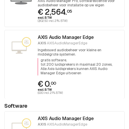
AXIS Audio Manager Pro, Softwarelicentie voor
audiobeheer voor installatie op uw eigen
€ 2,564.
hardware
05
excl. BTW
(3,102.50 incl. 21% BTW)
AXIS Audio Manager Edge
AXIS
AXISAudioManagerEdge
Ingebouwd audiobeheer voor kleine en
middelgrote systemen.
gratis software
tot 200 luidsprekers in maximaal 20 zones
Alle Axis-luidsprekers kunnen AXIS Audio
Manager Edge uitvoeren
€ 0.
00
excl. BTW
(0.00 incl. 21% BTW)
Software
AXIS Audio Manager Edge
AXIS
AXISAudioManagerEdge