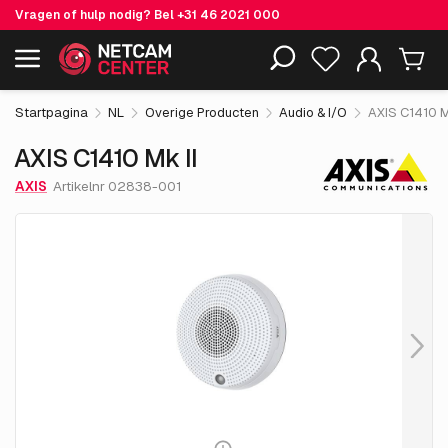
Vragen of hulp nodig? Bel
+31 46 2021 000
€ 360.
05
AXIS C1410 Mk II
Inclusief EOL-producten
excl. BTW
Startpagina
NL
Overige Producten
Audio & I/O
AXIS C1410 M
AXIS C1410 Mk II
AXIS
Artikelnr 02838-001