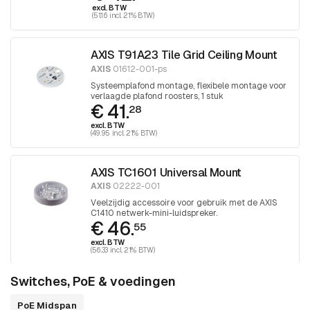
excl. BTW
(51.16 incl. 21% BTW)
AXIS T91A23 Tile Grid Ceiling Mount
AXIS
01612-001-ps
Systeemplafond montage, flexibele montage voor
verlaagde plafond roosters, 1 stuk
€ 41.
28
excl. BTW
(49.95 incl. 21% BTW)
AXIS TC1601 Universal Mount
AXIS
02222-001
Veelzijdig accessoire voor gebruik met de AXIS
C1410 netwerk-mini-luidspreker.
€ 46.
55
excl. BTW
(56.33 incl. 21% BTW)
Switches, PoE & voedingen
PoE Midspan