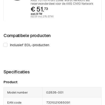
AXIS TC1701 Front Cover wordt verkocht als
reserveonderdeel voor de AXIS C1410 Network
€ 51.
Mini Speaker, 1 stuk
73
excl. BTW
(62.59 incl. 21% BTW)
Compatibele producten
Inclusief EOL-producten
Specificaties
Product
Model number
02838-001
EAN code
7331021085091