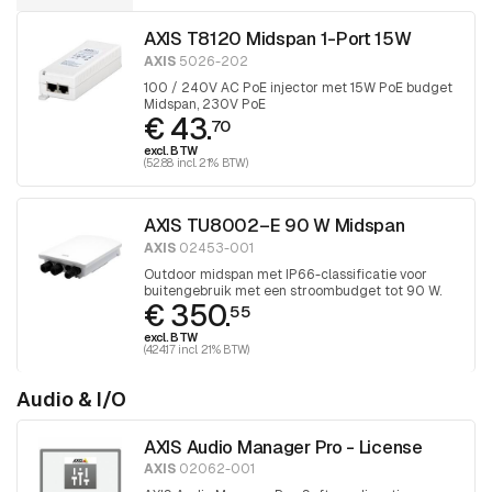
AXIS T8120 Midspan 1-Port 15W
AXIS
5026-202
100 / 240V AC PoE injector met 15W PoE budget
Midspan, 230V PoE
€ 43.
70
excl. BTW
(52.88 incl. 21% BTW)
AXIS TU8002–E 90 W Midspan
AXIS
02453-001
Outdoor midspan met IP66-classificatie voor
buitengebruik met een stroombudget tot 90 W.
€ 350.
55
excl. BTW
(424.17 incl. 21% BTW)
Audio & I/O
AXIS Audio Manager Pro - License
AXIS
02062-001