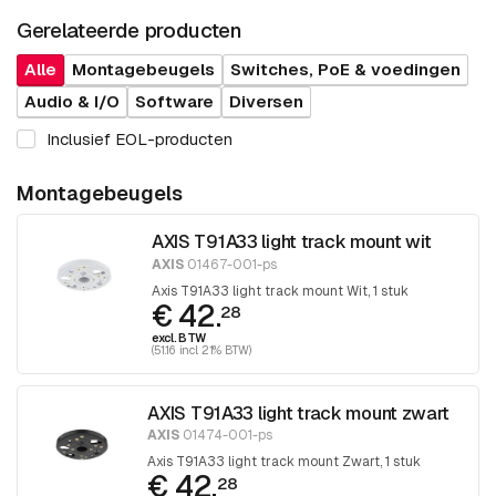
Gerelateerde producten
Alle
Montagebeugels
Switches, PoE & voedingen
Audio & I/O
Software
Diversen
Inclusief EOL-producten
Montagebeugels
AXIS T91A33 light track mount wit
AXIS
01467-001-ps
Axis T91A33 light track mount Wit, 1 stuk
€ 42.
28
excl. BTW
(51.16 incl. 21% BTW)
AXIS T91A33 light track mount zwart
AXIS
01474-001-ps
Axis T91A33 light track mount Zwart, 1 stuk
€ 42.
28