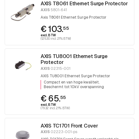
AXIS T8061 Ethernet Surge Protector
AXIS
5801-641
Axis T8061 Ethernet Surge Protector
€ 103.
55
excl. BTW
(125.30 incl. 21% BTW)
AXIS TU8001 Ethernet Surge
Protector
AXIS
02315-001
AXIS TU8001 Ethernet Surge Protector
Compact en van hoge kwaliteit
Beschermt tot 10kV overspanning
€ 65.
55
excl. BTW
(79.32 incl. 21% BTW)
AXIS TC1701 Front Cover
AXIS
02223-001-ps