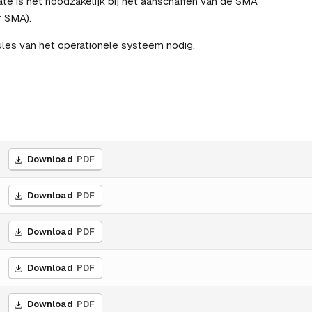
te is het noodzakelijk bij het aanschaffen van de SMA
r SMA).
les van het operationele systeem nodig.
Download
PDF
Download
PDF
Download
PDF
Download
PDF
Download
PDF