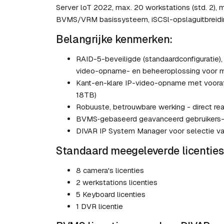
Server loT 2022, max. 20 workstations (std. 2), m
BVMS/VRM basissysteem, iSCSl-opslaguitbreidi
Belangrijke kenmerken:
RAID-5-beveiligde (standaardconfiguratie)
video-opname- en beheeroplossing voor m
Kant-en-klare IP-video-opname met vooraf 
18TB)
Robuuste, betrouwbare werking - direct re
BVMS‑gebaseerd geavanceerd gebruikers-
DIVAR IP System Manager voor selectie va
Standaard meegeleverde licenties
8 camera's licenties
2 werkstations licenties
5 Keyboard licenties
1 DVR licentie