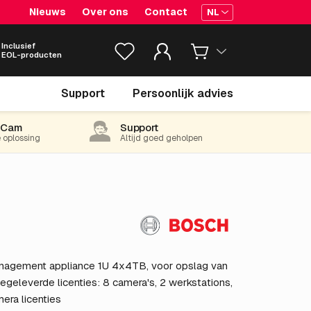
Nieuws
Over ons
Contact
NL
Inclusief
EOL-producten
€ 9,313.
52
Support
Persoonlijk advies
excl. BTW
(11,269.36 incl. 21% BTW)
-Cam
Support
e oplossing
Altijd goed geholpen
nagement appliance 1U 4x4TB, voor opslag van
eleverde licenties: 8 camera's, 2 werkstations,
mera licenties