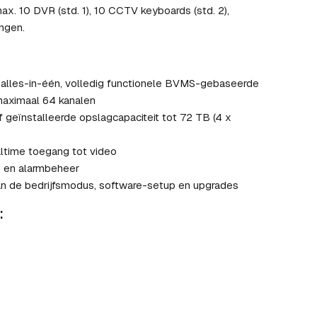
ax. 10 DVR (std. 1), 10 CCTV keyboards (std. 2),
ngen.
, alles-in-één, volledig functionele BVMS-gebaseerde
aximaal 64 kanalen
geïnstalleerde opslagcapaciteit tot 72 TB (4 x
altime toegang tot video
 en alarmbeheer
n de bedrijfsmodus, software-setup en upgrades
: