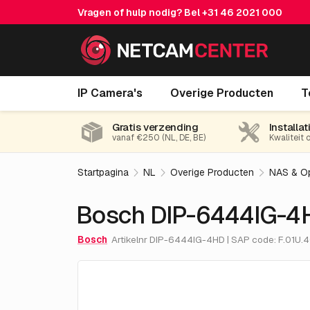
Vragen of hulp nodig? Bel
+31 46 2021 000
Bosch DIP-6444IG-4HD 1U 4x4TB
IP Camera's
Overige Producten
T
Gratis verzending
Installat
vanaf €250 (NL, DE, BE)
Kwaliteit 
Startpagina
NL
Overige Producten
NAS & O
Bosch DIP-6444IG-4
Bosch
Artikelnr DIP-6444IG-4HD | SAP code: F.01U.