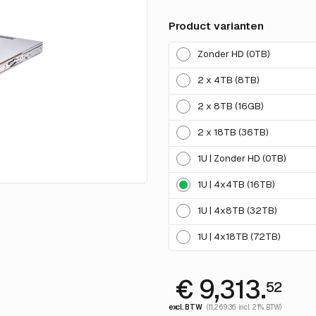
Product varianten
Zonder HD (0TB)
2 x 4TB (8TB)
2 x 8TB (16GB)
2 x 18TB (36TB)
1U | Zonder HD (0TB)
1U | 4x4TB (16TB)
1U | 4x8TB (32TB)
1U | 4x18TB (72TB)
€ 9,313.
52
excl. BTW
(11,269.36 incl. 21% BTW)