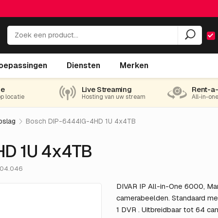
oepassingen
Diensten
Merken
ie
Live Streaming
Rent-a
op locatie
Hosting van uw stream
All-in-on
pslag
Bosch DIP-6444IG-4HD 1U 4x4TB
HD 1U 4x4TB
404.046
DIVAR IP All-in-One 6000, Ma
camerabeelden. Standaard meeg
1 DVR . Uitbreidbaar tot 64 ca