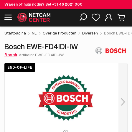
Vragen of hulp nodig? Bel
+31 46 2021 000
€ 17.
27
Bosch EWE-FD4IDI-IW
End-of-life
Inclusief EOL-producten
excl. BTW
Startpagina
NL
Overige Producten
Diversen
Bosch EWE-FD4
Bosch EWE-FD4IDI-IW
Bosch
Artikelnr EWE-FD4IDI-IW
END-OF-LIFE