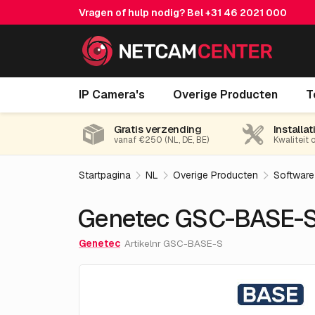
Vragen of hulp nodig? Bel
+31 46 2021 000
Genetec GSC-BASE-S
IP Camera's
Overige Producten
T
Gratis verzending
Installat
vanaf €250 (NL, DE, BE)
Kwaliteit 
Startpagina
NL
Overige Producten
Software
Genetec GSC-BASE-
Genetec
Artikelnr GSC-BASE-S