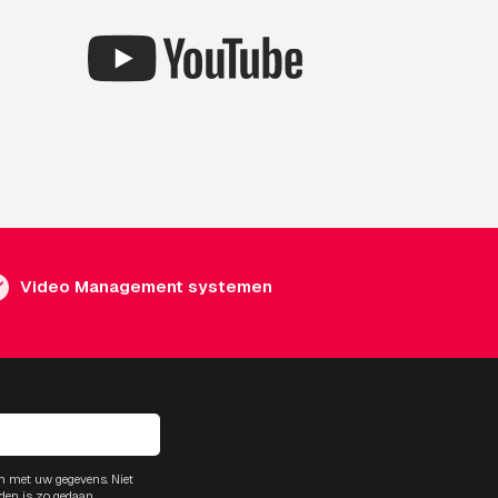
Video Management systemen
m met uw gegevens. Niet
den is zo gedaan.