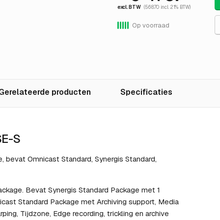
excl. BTW
(568.70 incl. 21% BTW)
Op voorraad
Gerelateerde producten
Specificaties
SE-S
, bevat Omnicast Standard, Synergis Standard,
ackage. Bevat Synergis Standard Package met 1
ast Standard Package met Archiving support, Media
ng, Tijdzone, Edge recording, trickling en archive