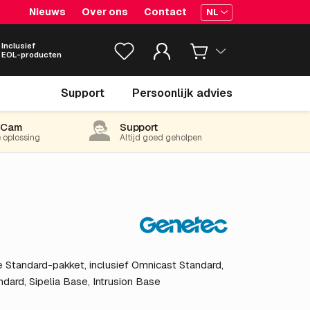
Nieuws
Over ons
Contact
NL
Inclusief
EOL-producten
€ 470.
00
Support
Persoonlijk advies
excl. BTW
(568.70 incl. 21% BTW)
-Cam
Support
e oplossing
Altijd goed geholpen
 Standard-pakket, inclusief Omnicast Standard,
dard, Sipelia Base, Intrusion Base