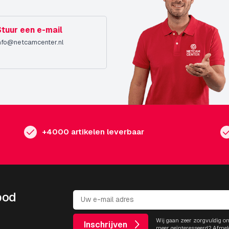
Stuur een e-mail
nfo@netcamcenter.nl
+4000 artikelen leverbaar
bod
Wij gaan zeer zorgvuldig o
Inschrijven
meer geïnteresseerd? Afmel