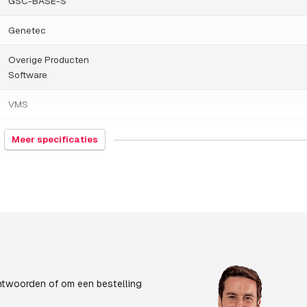
GSC-BASE-S
Genetec
Overige Producten
Software
VMS
Standard
Meer specificaties
25-09-2025
ntwoorden of om een bestelling