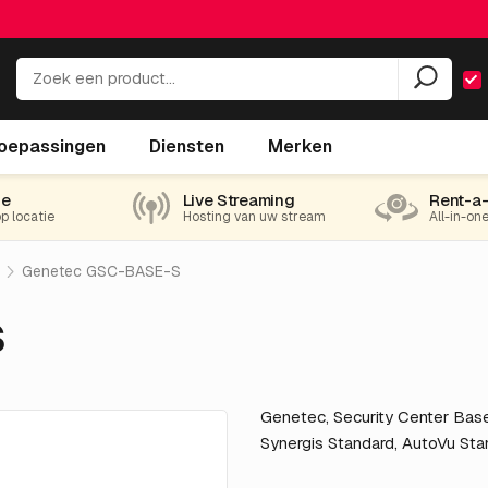
oepassingen
Diensten
Merken
ie
Live Streaming
Rent-a
op locatie
Hosting van uw stream
All-in-on
Genetec GSC-BASE-S
S
Genetec, Security Center Base
Synergis Standard, AutoVu Stan