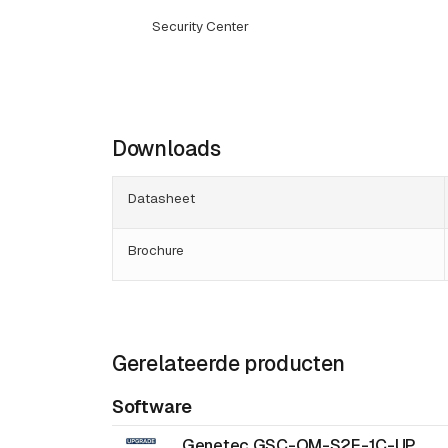
Security Center
Downloads
Datasheet
Brochure
Gerelateerde producten
Software
Genetec GSC-OM-S2E-1C-UP